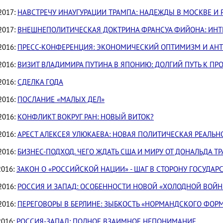
2017:
НАВСТРЕЧУ ИНАУГУРАЦИИ ТРАМПА: НАДЕЖДЫ В МОСКВЕ И 
2017:
ВНЕШНЕПОЛИТИЧЕСКАЯ ДОКТРИНА ФРАНСУА ФИЙОНА: ИНТ
2016:
ПРЕСС-КОНФЕРЕНЦИЯ: ЭКОНОМИЧЕСКИЙ ОПТИМИЗМ И АН
2016:
ВИЗИТ ВЛАДИМИРА ПУТИНА В ЯПОНИЮ: ДОЛГИЙ ПУТЬ К ПР
2016:
СДЕЛКА ГОДА
2016:
ПОСЛАНИЕ «МАЛЫХ ДЕЛ»
2016:
КОНФЛИКТ ВОКРУГ РАН: НОВЫЙ ВИТОК?
2016:
АРЕСТ АЛЕКСЕЯ УЛЮКАЕВА: НОВАЯ ПОЛИТИЧЕСКАЯ РЕАЛЬН
2016:
БИЗНЕС-ПОДХОД. ЧЕГО ЖДАТЬ США И МИРУ ОТ ДОНАЛЬДА Т
2016:
ЗАКОН О «РОССИЙСКОЙ НАЦИИ» - ШАГ В СТОРОНУ ГОСУДА
2016:
РОССИЯ И ЗАПАД: ОСОБЕННОСТИ НОВОЙ «ХОЛОДНОЙ ВОЙ
2016:
ПЕРЕГОВОРЫ В БЕРЛИНЕ: ЗЫБКОСТЬ «НОРМАНДСКОГО ФОР
2016:
РОССИЯ-ЗАПАД: ПОЛНОЕ ВЗАИМНОЕ НЕПОНИМАНИЕ