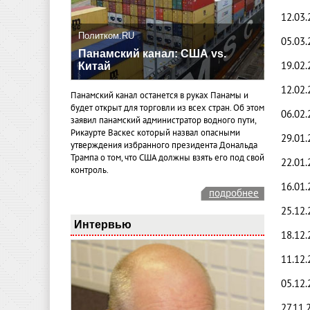
12.03.
Политком.RU
05.03.
Панамский канал: США vs.
19.02.
Китай
12.02.
Панамский канал останется в руках Панамы и
будет открыт для торговли из всех стран. Об этом
06.02.
заявил панамский администратор водного пути,
Рикаурте Васкес который назвал опасными
29.01.
утверждения избранного президента Дональда
Трампа о том, что США должны взять его под свой
22.01.
контроль.
16.01.
подробнее
25.12.
Интервью
18.12.
11.12.
05.12.
27.11.