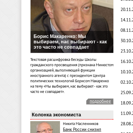
20.11.
14.11.
08.11.
Борис Макаренко: Мы
30.10.
выбираем, нас выбирают - как
это часто не совпадает
23.10.
Текстовая расшифровка беседы Школы
16.10.
гражданского просвещения (признана Минюстом
организацией, выполняющей функции
10.10.
иностранного агента) с президентом Центра
политических технологий Борисом Макаренко
02.10.
на тему «Мы выбираем, нас выбирают - как это
часто не совпадает».
25.09.
подробнее
18.09.
11.09.
Колонка экономиста
28.08.
Никита Масленников
Банк России снизил