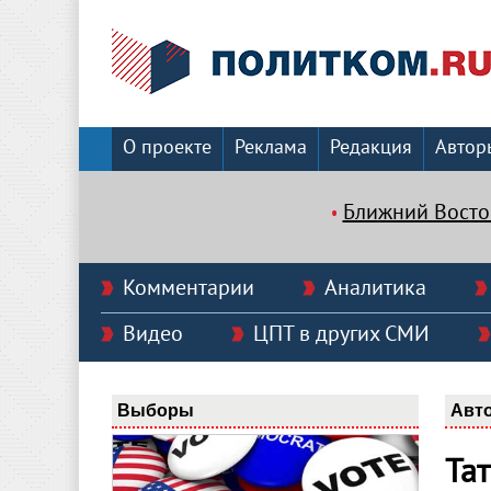
О проекте
Реклама
Редакция
Автор
Ближний Восто
Комментарии
Аналитика
Видео
ЦПТ в других СМИ
Выборы
Авт
Та