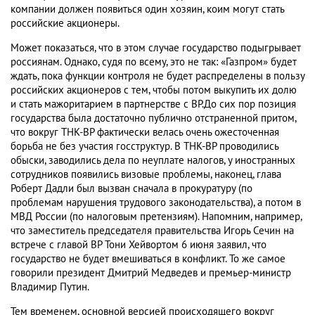
компании должен появиться один хозяин, коим могут стать
российские акционеры.
Может показаться, что в этом случае государство подыгрывает
россиянам. Однако, судя по всему, это не так: «Газпром» будет
ждать, пока функции контроля не будет распределены в пользу
российских акционеров с тем, чтобы потом выкупить их долю
и стать мажоритарием в партнерстве с BP.До сих пор позиция
государства была достаточно публично отстраненной притом,
что вокруг ТНК-BP фактически велась очень ожесточенная
борьба не без участия госструктур. В ТНК-BP проводились
обыски, заводились дела по неуплате налогов, у иностранных
сотрудников появились визовые проблемы, наконец, глава
Роберт Дадли был вызван сначала в прокуратуру (по
проблемам нарушения трудового законодательства), а потом в
МВД России (по налоговым претензиям). Напомним, например,
что заместитель председателя правительства Игорь Сечин на
встрече с главой ВР Тони Хейвортом 6 июня заявил, что
государство не будет вмешиваться в конфликт. То же самое
говорили президент Дмитрий Медведев и премьер-министр
Владимир Путин.
Тем временем, основной версией происходящего вокруг