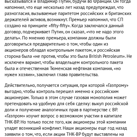
высказывался и Владимир Путин, будучи во Франции. Он тогда
напомнил, что еще несколько лет назад предупреждал, что
разногласия, вызываемые паритетом российских и британских
держателей активов, возникнут. Премьер напомнил, что СП
создано на принципе «fifty-fifty». Когда заключался данный
договор, подчеркивает Путин, он сказал, «что не надо этого
делать». По мнению премьера, компании должны были
договориться предварительно о том, чтобы один из
акционеров обладал контрольным пакетом, и российская
сторона была «не против, чтобы это была British Petroleum». Не
исключен вариант, чтобы владельцем контрольного пакета
была и отечественная Тюменская нефтяная компания, «но
нужен хозяин», заключил глава правительства.
Действительно, получается ситуация, при которой «Газпрому»
выгодно, чтобы контроль перешел именно к российским
акционерам. Только в этом случае газовая монополия может
претендовать на удобную для себя сделку: выкуп российской
доли и получение аналогичных прав в партнерстве с BP.
«Газпром» изучит вопрос о возможном участии в капитале
ТНК-ВР. Но только после того, как акционеры этой компании
уладят возникший конфликт. Наши акционеры еще год назад
заявили о том, что, если акции ТНК-ВР будут выставлены на