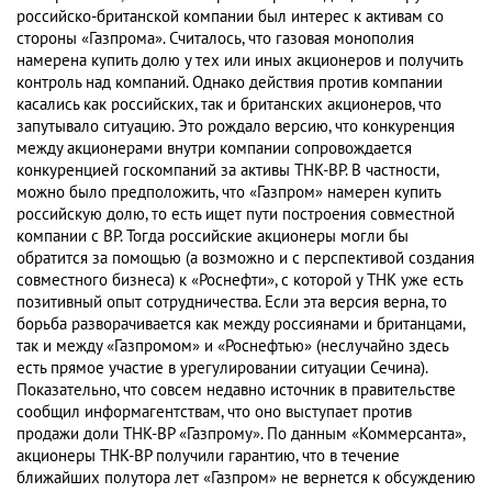
российско-британской компании был интерес к активам со
стороны «Газпрома». Считалось, что газовая монополия
намерена купить долю у тех или иных акционеров и получить
контроль над компаний. Однако действия против компании
касались как российских, так и британских акционеров, что
запутывало ситуацию. Это рождало версию, что конкуренция
между акционерами внутри компании сопровождается
конкуренцией госкомпаний за активы ТНК-BP. В частности,
можно было предположить, что «Газпром» намерен купить
российскую долю, то есть ищет пути построения совместной
компании с BP. Тогда российские акционеры могли бы
обратится за помощью (а возможно и с перспективой создания
совместного бизнеса) к «Роснефти», с которой у ТНК уже есть
позитивный опыт сотрудничества. Если эта версия верна, то
борьба разворачивается как между россиянами и британцами,
так и между «Газпромом» и «Роснефтью» (неслучайно здесь
есть прямое участие в урегулировании ситуации Сечина).
Показательно, что совсем недавно источник в правительстве
сообщил информагентствам, что оно выступает против
продажи доли ТНК-BP «Газпрому». По данным «Коммерсанта»,
акционеры ТНК-BP получили гарантию, что в течение
ближайших полутора лет «Газпром» не вернется к обсуждению