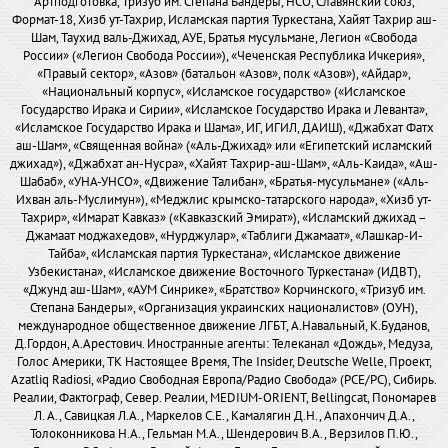
Артподготовка, Тризуб им. Степана Бандеры, НСО, Славянский союз,
Формат-18, Хизб ут-Тахрир, Исламская партия Туркестана, Хайят Тахрир аш-
Шам, Таухид валь-Джихад, АУЕ, Братья мусульмане, Легион «Свобода
России» («Легион Свобода России»), «Чеченская Республика Ичкерия»,
«Правый сектор», «Азов» (батальон «Азов», полк «Азов»), «Айдар»,
«Национальный корпус», «Исламское государство» («Исламское
Государство Ирака и Сирии», «Исламское Государство Ирака и Леванта»,
«Исламское Государство Ирака и Шама», ИГ, ИГИЛ, ДАИШ), «Джабхат Фатх
аш-Шам», «Священная война» («Аль-Джихад» или «Египетский исламский
джихад»), «Джабхат ан-Нусра», «Хайят Тахрир-аш-Шам», «Аль-Каида», «Аш-
Шабаб», «УНА-УНСО», «Движение Талибан», «Братья-мусульмане» («Аль-
Ихван аль-Муслимун»), «Меджлис крымско-татарского народа», «Хизб ут-
Тахрир», «Имарат Кавказ» («Кавказский Эмират»), «Исламский джихад –
Джамаат моджахедов», «Нурджулар», «Таблиги Джамаат», «Лашкар-И-
Тайба», «Исламская партия Туркестана», «Исламское движение
Узбекистана», «Исламское движение Восточного Туркестана» (ИДВТ),
«Джунд аш-Шам», «АУМ Синрике», «Братство» Корчинского, «Тризуб им.
Степана Бандеры», «Организация украинских националистов» (ОУН),
международное общественное движение ЛГБТ, А.Навальный, К.Буданов,
Д.Гордон, А.Арестович. Иностранные агенты: Телеканал «Дождь», Медуза,
Голос Америки, ТК Настоящее Время, The Insider, Deutsche Welle, Проект,
Azatliq Radiosi, «Радио Свободная Европа/Радио Свобода» (PCE/PC), Сибирь.
Реалии, Фактограф, Север. Реалии, MEDIUM-ORIENT, Bellingcat, Пономарев
Л. А., Савицкая Л.А., Маркелов С.Е., Камалягин Д.Н., Апахончич Д.А.,
Толоконникова Н.А., Гельман М.А., Шендерович В.А., Верзилов П.Ю.,