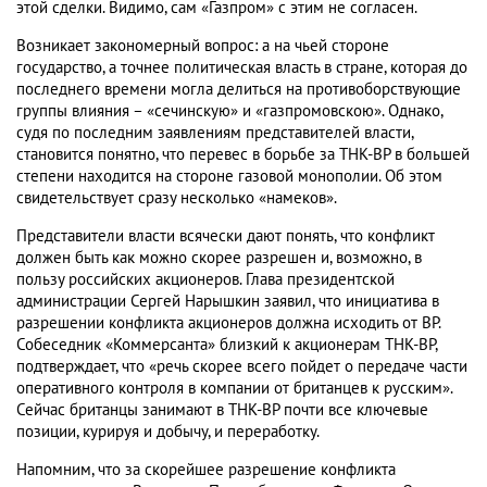
этой сделки. Видимо, сам «Газпром» с этим не согласен.
Возникает закономерный вопрос: а на чьей стороне
государство, а точнее политическая власть в стране, которая до
последнего времени могла делиться на противоборствующие
группы влияния – «сечинскую» и «газпромовскою». Однако,
судя по последним заявлениям представителей власти,
становится понятно, что перевес в борьбе за ТНК-BP в большей
степени находится на стороне газовой монополии. Об этом
свидетельствует сразу несколько «намеков».
Представители власти всячески дают понять, что конфликт
должен быть как можно скорее разрешен и, возможно, в
пользу российских акционеров. Глава президентской
администрации Сергей Нарышкин заявил, что инициатива в
разрешении конфликта акционеров должна исходить от BP.
Собеседник «Коммерсанта» близкий к акционерам ТНК-ВР,
подтверждает, что «речь скорее всего пойдет о передаче части
оперативного контроля в компании от британцев к русским».
Сейчас британцы занимают в ТНК-ВР почти все ключевые
позиции, курируя и добычу, и переработку.
Напомним, что за скорейшее разрешение конфликта