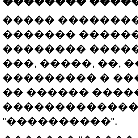
�������� ����
����� �������
������� �������
�������� ����
���, �����, ��,
��������� � ��
�� ������ ����
�������������
"����������".