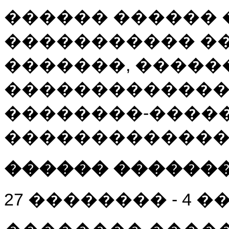
������ ������ 
����������� ��
�������, ����
�������������
��������-�����
��������������
������ ������
27 �������� - 4 �