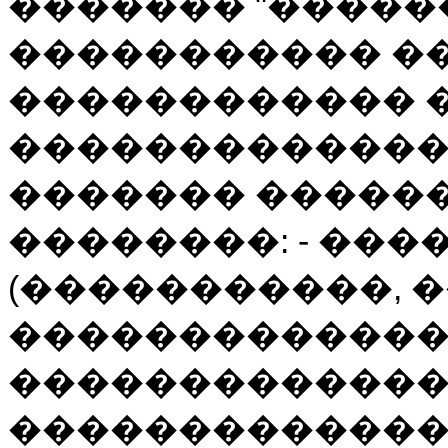
������� "�����
����������� �
������������ 
�������������
������� ������
��������: - ���
(�����������, �
��������������
�������������
�������������