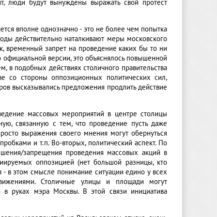
ит, люди будут вынуждены выражать свой протест
ется вполне однозначно - это не более чем попытка
ыводы действительно наталкивают меры московского
к, временный запрет на проведение каких бы то ни
о официальной версии, это объяснялось повышенной
м, в подобных действиях столичного правительства
ве со стороны оппозиционных политических сил,
оров высказывались предложения продлить действие
ведение массовых мероприятий в центре столицы
ую, связанную с тем, что проведение пусть даже
просто выражения своего мнения могут обернуться
робками и т.п. Во-вторых, политический аспект. По
ешения/запрещения проведения массовых акций в
циируемых оппозицией (нет большой разницы, кто
 - в этом смысле понимание ситуации едино у всех
движениями. Столичные улицы и площади могут
я в руках мэра Москвы. В этой связи инициатива