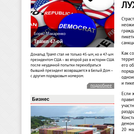
ЛУ
Страс
неожи
гражд
Борис Макаренко
пикет
Трамп 47-ой
санкц
Как с
Дональд Трамп стал не только 45-ым, но и 47-ым
терри
президентом США – во второй раз в истории США
его о
после неудачной попытки переизбраться
бывший президент возвращается в Белый Дом –
поряд
с другим порядковым номером.
однои
и пик
подробнее
Если 
Бизнес
прави
участ
раздр
Конст
демон
20 ма