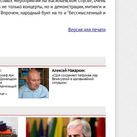
ссовых мероприятий на Васильевском спуске, очень
не только концерты, но и демонстрации, митинги и
 Впрочем, народный бунт на то и "бессмысленный и
Версия для печати
:
Алексей Макаркин:
Жозеф Аун
«США сохраняют патронаж над
с Дональдом
Венесуэлой в чрезвычайной
ме
ситуации»
объемлющий
ице с