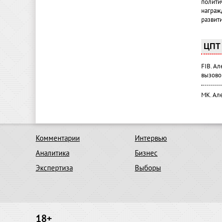
полити
награж
развит
ЦПТ 
FIB. А
вызово
МК. Ал
Комментарии
Интервью
Аналитика
Бизнес
Экспертиза
Выборы
18+