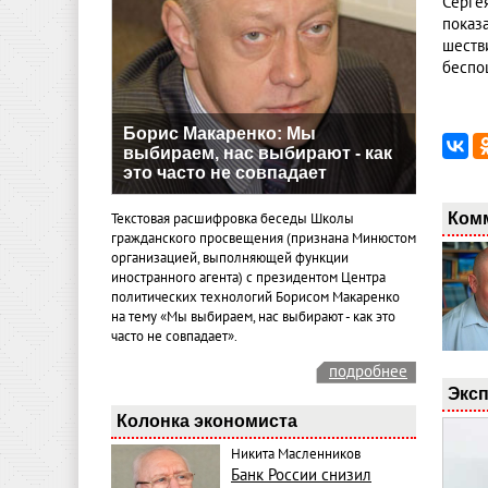
Серге
показ
шеств
беспощ
Борис Макаренко: Мы
выбираем, нас выбирают - как
это часто не совпадает
Ком
Текстовая расшифровка беседы Школы
гражданского просвещения (признана Минюстом
организацией, выполняющей функции
иностранного агента) с президентом Центра
политических технологий Борисом Макаренко
на тему «Мы выбираем, нас выбирают - как это
часто не совпадает».
подробнее
Эксп
Колонка экономиста
Никита Масленников
Банк России снизил