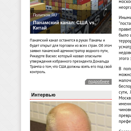
моско
неорг
Политком.RU
Иными
Панамский канал: США vs.
"пост
Китай
прави
было 
Панамский канал останется в руках Панамы и
терро
будет открыт для торговли из всех стран. Об этом
усмат
заявил панамский администратор водного пути,
недов
Рикаурте Васкес который назвал опасными
этого
утверждения избранного президента Дональда
Трампа о том, что США должны взять его под свой
В поп
контроль.
можно
малоч
подробнее
беспо
сути,
Интервью
Москв
именн
чинов
превр
префе