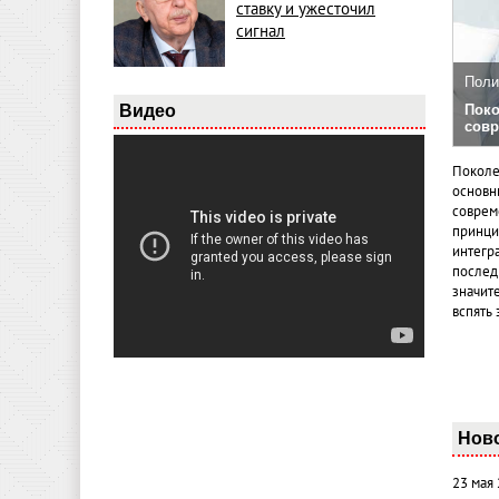
ставку и ужесточил
сигнал
Поли
Видео
Поко
совр
Поколе
основн
совреме
принци
интегр
послед
значит
вспять 
Нов
23 мая