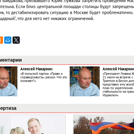
я Байдакова, призвавшего Юрия Лужкова запретить проведения ма
ательна. Если близ центральной площади столицы будут запрещены 
ия, то дестабилизировать ситуацию в Москве будет проблематично.
адный", что для него нет никаких ограничений.
ментарии
Алексей Макаркин:
Алексей Макаркин
«В польской партии «Право и
«Президент Ливана 
справедливость» раскол. Что это
21 июля на встрече 
означает?»
Трампом в Белом до
представил ему все
план по укреплению
стабильности на гран
Израилем»
ертиза