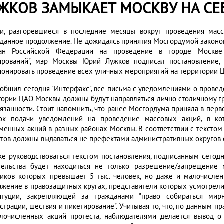
ЖКОВ ЗАМЫКАЕТ МОСКВУ НА СЕ
ти, разгоревшиеся в последние месяцы вокруг проведения мас
данное продолжение. Не дожидаясь принятия Мосгордумой законоп
ан Российской Федерации на проведение в городе Москве 
ирований", мэр Москвы Юрий Лужков подписал постановление,
ионировать проведение всех уличных мероприятий на территории 
ообщил сегодня "Интерфакс", все письма с уведомлениями о провед
тории ЦАО Москвы должны будут направляться лично столичному г
бязанности. Стоит напомнить, что ранее Мосгордума приняла в пер
ок подачи уведомлений на проведение массовых акций, в кот
менных акций в разных районах Москвы. В соответствии с тексто
етов должны выдаваться не префектами административных округов с
же руководствоваться текстом постановления, подписанным сегод
тельства будет находиться не только разрешение/запрещение 
ников которых превышает 5 тыс. человек, но даже и малочислен
ажение в правозащитных кругах, представители которых усмотрели
итуции, закрепляющей за гражданами "право собираться мир
страции, шествия и пикетирование". Учитывая то, что, по данным 
лочисленных акций протеста, наблюдателями делается вывод о