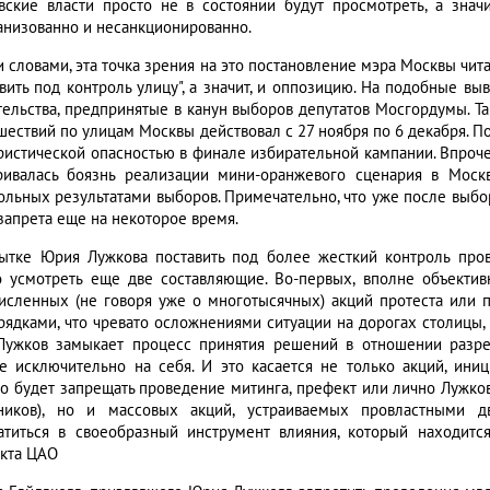
вские власти просто не в состоянии будут просмотреть, а знач
анизованно и несанкционированно.
 словами, эта точка зрения на это постановление мэра Москвы чита
авить под контроль улицу", а значит, и оппозицию. На подобные в
тельства, предпринятые в канун выборов депутатов Мосгордумы. Та
шествий по улицам Москвы действовал с 27 ноября по 6 декабря. П
ристической опасностью в финале избирательной кампании. Впроче
ривалась боязнь реализации мини-оранжевого сценария в Моск
ольных результатами выборов. Примечательно, что уже после выб
 запрета еще на некоторое время.
ытке Юрия Лужкова поставить под более жесткий контроль про
 усмотреть еще две составляющие. Во-первых, вполне объективн
исленных (не говоря уже о многотысячных) акций протеста или 
рядками, что чревато осложнениями ситуации на дорогах столицы, п
 Лужков замыкает процесс принятия решений в отношении разр
е исключительно на себя. И это касается не только акций, ини
о будет запрещать проведение митинга, префект или лично Лужков
ников), но и массовых акций, устраиваемых провластными 
атиться в своеобразный инструмент влияния, который находитс
кта ЦАО