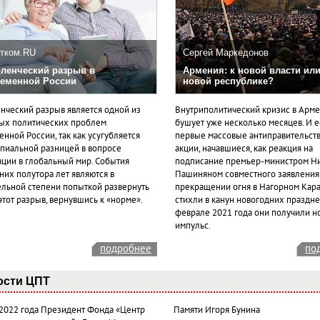
тком.RU
Сергей Маркедонов
ленческий разрыв в
Армения: к новой власти или
еменной России
новой республике?
нческий разрыв является одной из
Внутриполитический кризис в Арм
ых политических проблем
бушует уже несколько месяцев. И 
нной России, так как усугубляется
первые массовые антиправительст
пиальной разницей в вопросе
акции, начавшиеся, как реакция на
ации в глобальный мир. События
подписание премьер-министром Н
них полутора лет являются в
Пашиняном совместного заявления
ельной степени попыткой развернуть
прекращении огня в Нагорном Кара
этот разрыв, вернувшись к «норме».
стихли в канун новогодних празднес
феврале 2021 года они получили н
импульс.
подробнее
по
ости ЦПТ
 2022 года Президент Фонда «Центр
Памяти Игоря Бунина