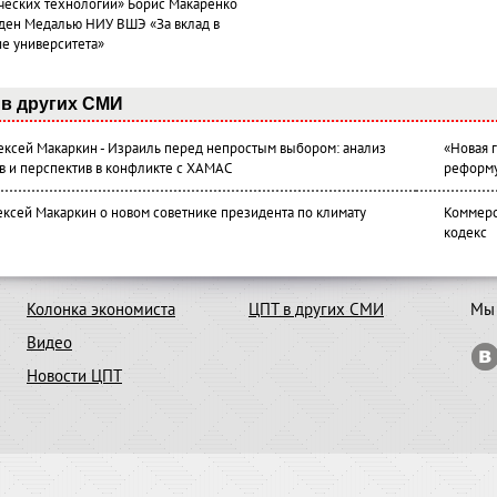
ческих технологий» Борис Макаренко
ден Медалью НИУ ВШЭ «За вклад в
ие университета»
в других СМИ
лексей Макаркин - Израиль перед непростым выбором: анализ
«Новая 
в и перспектив в конфликте с ХАМАС
реформ
ексей Макаркин о новом советнике президента по климату
Коммерс
кодекс
Колонка экономиста
ЦПТ в других СМИ
Мы 
Видео
Новости ЦПТ