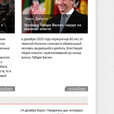
Эмиль Дабагян
 к
Уругваец Табаре Васкес: хирург на
вершине власти
ении
6 декабря 2020 года перешагнув 80 лет, от
если
тяжелой болезни скончался обаятельный
венные
человек, выдающийся деятель, блестящий
медик онколог, практиковавший до конца
иколом
жизни, Табаре Васкес.
 о
бахе,
тв, то в
овый
дробнее
подробнее
24 декабря Борис Макаренко дал интервью