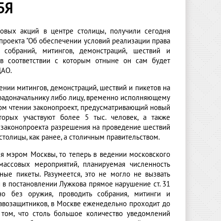
БЯ
совых акций в центре столицы, получили сегодня
роекта "Об обеспечении условий реализации права
собраний, митингов, демонстраций, шествий и
 в соответствии с которым отныне он сам будет
ЦАО.
ении митингов, демонстраций, шествий и пикетов на
радоначальнику либо лицу, временно исполняющему
вом чтении законопроект, предусматривающий новый
орых участвуют более 5 тыс. человек, а также
м законопроекта разрешения на проведение шествий
толицы, как ранее, а столичным правительством.
ня мэром Москвы, то теперь в ведении московского
массовых мероприятий, планируемая численность
ные пикеты. Разумеется, это не могло не вызвать
 в постановлении Лужкова прямое нарушение ст. 31
но без оружия, проводить собрания, митинги и
правозащитников, в Москве еженедельно проходит до
 том, что столь большое количество уведомлений