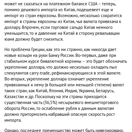
может не сказаться на платежном балансе США – теперь,
помимо дешевого импорта из Китая, подешевеет еще и
импорт из стран еврозоны. Возможно, несколько сократится
импорт в страны еврозоны из Китая, чья валюта привязана к
доллару. Впрочем, если торговое сальдо Китая немного
уменьшится, то и давление на Китай в сторону ревальвации
юаня должно будет снизиться.
Но проблема Греции, как это ни странно, как никогда дает
новые козыри на руки Банку России. Во-первых, даже при
стабильном курсе бивалютной корзины – это будет обозначать
укрепление доллара, что должно несколько охладить пыл
спекулянтов carry-trade, рефинансирующихся в этой валюте.
Во-вторых, укрепление доллара означает укрепление
привязанных к нему (в большей или меньшей степени) валют
таких стран, как Китай, Япония, Индия, Украина, Беларусь,
Казахстан и др. Поскольку на эти страны приходится
существенная часть (36,5%) несырьевого внешнеторгового
оборота России, то ослабление рубля к данным валютам
должно притормозить набравший опасную скорость рост
импорта.
Однако, последнее преимущество может быть нивелировано,