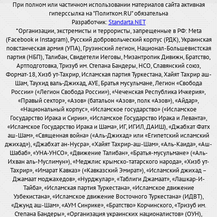
При полном или частичном использовании материалов сайта активная
гиперссылка на "Политком.RU" обязательна
Разработчик:
Standarta.NET
*Организации, экстремисты и террористы, запрещенные в РФ: Meta
(Facebook и Instagram), Русский добровольческий корпус (РДК), Украинская
повстанческая армия (УПА), Грузинский легион, Национал-Большевистская
партия (НБП), Талибан, Свидетели Иеговы, Мизантропик Дивижн, Братство,
Артподготовка, Тризуб им. Степана Бандеры, НСО, Славянский союз,
Формат-18, Хизб ут-Тахрир, Исламская партия Туркестана, Хайят Тахрир аш-
Шам, Таухид валь-Джихад, АУЕ, Братья мусульмане, Легион «Свобода
России» («Легион Свобода России»), «Чеченская Республика Ичкерия»,
«Правый сектор», «Азов» (батальон «Азов», полк «Азов»), «Айдар»,
«Национальный корпус», «Исламское государство» («Исламское
Государство Ирака и Сирии», «Исламское Государство Ирака и Леванта»,
«Исламское Государство Ирака и Шама», ИГ, ИГИЛ, ДАИШ), «Джабхат Фатх
аш-Шам», «Священная война» («Аль-Джихад» или «Египетский исламский
джихад»), «Джабхат ан-Нусра», «Хайят Тахрир-аш-Шам», «Аль-Каида», «Аш-
Шабаб», «УНА-УНСО», «Движение Талибан», «Братья-мусульмане» («Аль-
Ихван аль-Муслимун»), «Меджлис крымско-татарского народа», «Хизб ут-
Тахрир», «Имарат Кавказ» («Кавказский Эмират»), «Исламский джихад –
Джамаат моджахедов», «Нурджулар», «Таблиги Джамаат», «Лашкар-И-
Тайба», «Исламская партия Туркестана», «Исламское движение
Узбекистана», «Исламское движение Восточного Туркестана» (ИДВТ),
«Джунд аш-Шам», «АУМ Синрике», «Братство» Корчинского, «Тризуб им.
Степана Бандеры», «Организация украинских националистов» (ОУН),