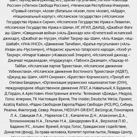
Шам, Таухид валь-Джихад, АУЕ, Братья мусульмане, Легион «Свобода
России» («Легион Свобода России»), «Чеченская Республика Ичкерия»,
«Правый сектор», «Азов» (батальон «Азов», полк «Азов»), «Айдар»,
«Национальный корпус», «Исламское государство» («Исламское
Государство Ирака и Сирии», «Исламское Государство Ирака и Леванта»,
«Исламское Государство Ирака и Шама», ИГ, ИГИЛ, ДАИШ), «Джабхат Фатх
аш-Шам», «Священная война» («Аль-Джихад» или «Египетский исламский
джихад»), «Джабхат ан-Нусра», «Хайят Тахрир-аш-Шам», «Аль-Каида», «Аш-
Шабаб», «УНА-УНСО», «Движение Талибан», «Братья-мусульмане» («Аль-
Ихван аль-Муслимун»), «Меджлис крымско-татарского народа», «Хизб ут-
Тахрир», «Имарат Кавказ» («Кавказский Эмират»), «Исламский джихад –
Джамаат моджахедов», «Нурджулар», «Таблиги Джамаат», «Лашкар-И-
Тайба», «Исламская партия Туркестана», «Исламское движение
Узбекистана», «Исламское движение Восточного Туркестана» (ИДВТ),
«Джунд аш-Шам», «АУМ Синрике», «Братство» Корчинского, «Тризуб им.
Степана Бандеры», «Организация украинских националистов» (ОУН),
международное общественное движение ЛГБТ, А.Навальный, К.Буданов,
Д.Гордон, А.Арестович. Иностранные агенты: Телеканал «Дождь», Медуза,
Голос Америки, ТК Настоящее Время, The Insider, Deutsche Welle, Проект,
Azatliq Radiosi, «Радио Свободная Европа/Радио Свобода» (PCE/PC), Сибирь.
Реалии, Фактограф, Север. Реалии, MEDIUM-ORIENT, Bellingcat, Пономарев
Л. А., Савицкая Л.А., Маркелов С.Е., Камалягин Д.Н., Апахончич Д.А.,
Толоконникова Н.А., Гельман М.А., Шендерович В.А., Верзилов П.Ю.,
Баданин Р.С., Альянс Врачей, Агора, Голос, Гражданское содействие,
Династия (фонд), За права человека, Комитет против пыток, Левада-Центр,