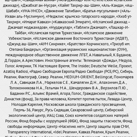
аш-Шам», «Священная война» («Аль-Джихад» или «Египетский исламский
джихад»), «Джабхат ан-Нусра», «Хайят Тахрир-аш-Шам», «Аль-Каида», «Аш-
Шабаб», «УНА-УНСО», «Движение Талибан», «Братья-мусульмане» («Аль-
Ихван аль-Муслимун»), «Меджлис крымско-татарского народа», «Хизб ут-
Тахрир», «Имарат Кавказ» («Кавказский Эмират»), «Исламский джихад –
Джамаат моджахедов», «Нурджулар», «Таблиги Джамаат», «Лашкар-И-
Тайба», «Исламская партия Туркестана», «Исламское движение
Узбекистана», «Исламское движение Восточного Туркестана» (ИДВТ),
«Джунд аш-Шам», «АУМ Синрике», «Братство» Корчинского, «Тризуб им.
Степана Бандеры», «Организация украинских националистов» (ОУН),
международное общественное движение ЛГБТ, А.Навальный, К.Буданов,
Д.Гордон, А.Арестович. Иностранные агенты: Телеканал «Дождь», Медуза,
Голос Америки, ТК Настоящее Время, The Insider, Deutsche Welle, Проект,
Azatliq Radiosi, «Радио Свободная Европа/Радио Свобода» (PCE/PC), Сибирь.
Реалии, Фактограф, Север. Реалии, MEDIUM-ORIENT, Bellingcat, Пономарев
Л. А., Савицкая Л.А., Маркелов С.Е., Камалягин Д.Н., Апахончич Д.А.,
Толоконникова Н.А., Гельман М.А., Шендерович В.А., Верзилов П.Ю.,
Баданин Р.С., Альянс Врачей, Агора, Голос, Гражданское содействие,
Династия (фонд), За права человека, Комитет против пыток, Левада-Центр,
Молодая Карелия, Московская школа гражданского просвещения,
Пермь-36, Ракурс, Русь Сидящая, Сахаровский центр, Сибирский
экологический центр, ИАЦ Сова, Союз комитетов солдатских матерей
России, Фонд борьбы с коррупцией (ФБК), Фонд защиты гласности, Фонд
свободы информации, Центр «Насилию.нет», Центр защиты прав СМИ,
Transparency International, «Idel.Реалии», Кавказ.Реалии, Крым.Реалии,