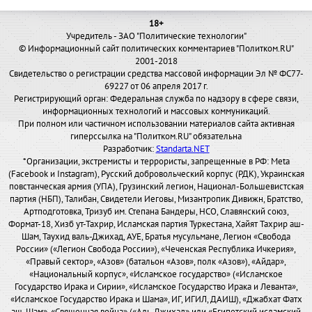
18+
Учредитель - ЗАО "Политические технологии"
© Информационный сайт политических комментариев "Политком.RU"
2001-2018
Свидетельство о регистрации средства массовой информации Эл № ФС77-
69227 от 06 апреля 2017 г.
Регистрирующий орган: Федеральная служба по надзору в сфере связи,
информационных технологий и массовых коммуникаций.
При полном или частичном использовании материалов сайта активная
гиперссылка на "Политком.RU" обязательна
Разработчик:
Standarta.NET
*Организации, экстремисты и террористы, запрещенные в РФ: Meta
(Facebook и Instagram), Русский добровольческий корпус (РДК), Украинская
повстанческая армия (УПА), Грузинский легион, Национал-Большевистская
партия (НБП), Талибан, Свидетели Иеговы, Мизантропик Дивижн, Братство,
Артподготовка, Тризуб им. Степана Бандеры, НСО, Славянский союз,
Формат-18, Хизб ут-Тахрир, Исламская партия Туркестана, Хайят Тахрир аш-
Шам, Таухид валь-Джихад, АУЕ, Братья мусульмане, Легион «Свобода
России» («Легион Свобода России»), «Чеченская Республика Ичкерия»,
«Правый сектор», «Азов» (батальон «Азов», полк «Азов»), «Айдар»,
«Национальный корпус», «Исламское государство» («Исламское
Государство Ирака и Сирии», «Исламское Государство Ирака и Леванта»,
«Исламское Государство Ирака и Шама», ИГ, ИГИЛ, ДАИШ), «Джабхат Фатх