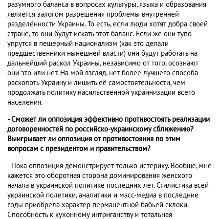
разумного баланса в вопросах культуры, языка и образования
является залогом разрешения проблемы внутренней
разделённости Украины. То есть, если люди хотят добра своей
стране, то они будут искать этот баланс. Если же они тупо
упрутся в пещерный национализм (как это делали
предшественники нынешней власти) они будут работать на
дальнейший раскол Украины, независимо от того, осознают
они это или нет. На мой взгляд, нет более лучшего способа
расколоть Украину и лишить её самостоятельности, чем
продолжать политику насильственной украинизации всего
населения.
- Сможет ли оппозиция эффективно противостоять реализации
договоренностей по российско-украинскому сближению?
Выигрывает ли оппозиция от противостояния по этим
вопросам с президентом и правительством?
- Пока оппозиция демонстрирует только истерику. Вообще, мне
кажется это оборотная сторона доминирования женского
начала в украинской политике последних лет. Стилистика всей
украинской политики, аналитики и масс-медиа в последние
годы приобрела характер перманентной бабьей склоки.
Способность к кухонному интриганству и тотальная