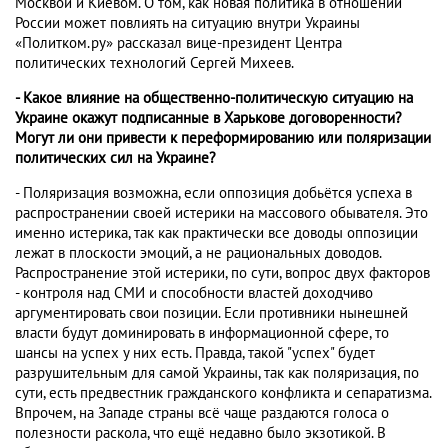
Москвой и Киевом. О том, как новая политика в отношении
России может повлиять на ситуацию внутри Украины
«Политком.ру» рассказал вице-президент Центра
политических технологий Сергей Михеев.
- Какое влияние на общественно-политическую ситуацию на
Украине окажут подписанные в Харькове договоренности?
Могут ли они привести к переформированию или поляризации
политических сил на Украине?
- Поляризация возможна, если оппозиция добьётся успеха в
распространении своей истерики на массового обывателя. Это
именно истерика, так как практически все доводы оппозиции
лежат в плоскости эмоций, а не рациональных доводов.
Распространение этой истерики, по сути, вопрос двух факторов
- контроля над СМИ и способности властей доходчиво
аргументировать свои позиции. Если противники нынешней
власти будут доминировать в информационной сфере, то
шансы на успех у них есть. Правда, такой "успех" будет
разрушительным для самой Украины, так как поляризация, по
сути, есть предвестник гражданского конфликта и сепаратизма.
Впрочем, на Западе страны всё чаще раздаются голоса о
полезности раскола, что ещё недавно было экзотикой. В