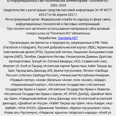
© Информационный сайт политических комментариев "Политком.RU"
2001-2018
Свидетельство о регистрации средства массовой информации Эл № ФС77-
69227 от 06 апреля 2017 г.
Регистрирующий орган: Федеральная служба по надзору в сфере связи,
информационных технологий и массовых коммуникаций.
При полном или частичном использовании материалов сайта активная
гиперссылка на "Политком.RU" обязательна
Разработчик:
Standarta.NET
*Организации, экстремисты и террористы, запрещенные в РФ: Meta
(Facebook и Instagram), Русский добровольческий корпус (РДК), Украинская
повстанческая армия (УПА), Грузинский легион, Национал-Большевистская
партия (НБП), Талибан, Свидетели Иеговы, Мизантропик Дивижн, Братство,
Артподготовка, Тризуб им. Степана Бандеры, НСО, Славянский союз,
Формат-18, Хизб ут-Тахрир, Исламская партия Туркестана, Хайят Тахрир аш-
Шам, Таухид валь-Джихад, АУЕ, Братья мусульмане, Легион «Свобода
России» («Легион Свобода России»), «Чеченская Республика Ичкерия»,
«Правый сектор», «Азов» (батальон «Азов», полк «Азов»), «Айдар»,
«Национальный корпус», «Исламское государство» («Исламское
Государство Ирака и Сирии», «Исламское Государство Ирака и Леванта»,
«Исламское Государство Ирака и Шама», ИГ, ИГИЛ, ДАИШ), «Джабхат Фатх
аш-Шам», «Священная война» («Аль-Джихад» или «Египетский исламский
джихад»), «Джабхат ан-Нусра», «Хайят Тахрир-аш-Шам», «Аль-Каида», «Аш-
Шабаб», «УНА-УНСО», «Движение Талибан», «Братья-мусульмане» («Аль-
Ихван аль-Муслимун»), «Меджлис крымско-татарского народа», «Хизб ут-