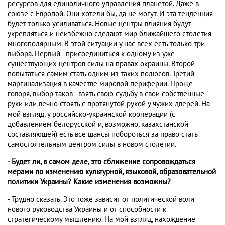
ресурсов для единоличного управления планетой. Даже в
союзе с Европой. Они хотели бы, да не могут. И эта тенденция
будет только усиливаться. Новые центры влияния будут
укрепляться и неизбежно сделают мир ближайшего столетия
многополярным. В этой ситуации у нас всех есть только три
выбора. Первый - присоединиться к одному из уже
существующих центров силы на правах окраины. Второй -
попытаться самим стать одним из таких полюсов. Третий -
маргинализация в качестве мировой периферии. Проще
говоря, выбор таков - взять свою судьбу в свои собственные
руки или вечно стоять с протянутой рукой у чужих дверей. На
мой взгляд, у российско-украинской кооперации (с
добавлением белорусской и, возможно, казахстанской
составляющей) есть все шансы побороться за право стать
самостоятельным центром силы в новом столетии.
- Будет ли, в самом деле, это сближение сопровождаться
мерами по изменению культурной, языковой, образовательной
политики Украины? Какие изменения возможны?
- Трудно сказать. Это тоже зависит от политической воли
нового руководства Украины и от способности к
стратегическому мышлению. На мой взгляд, нахождение