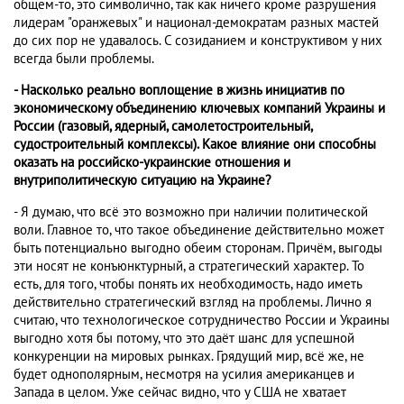
общем-то, это символично, так как ничего кроме разрушения
лидерам "оранжевых" и национал-демократам разных мастей
до сих пор не удавалось. С созиданием и конструктивом у них
всегда были проблемы.
- Насколько реально воплощение в жизнь инициатив по
экономическому объединению ключевых компаний Украины и
России (газовый, ядерный, самолетостроительный,
судостроительный комплексы). Какое влияние они способны
оказать на российско-украинские отношения и
внутриполитическую ситуацию на Украине?
- Я думаю, что всё это возможно при наличии политической
воли. Главное то, что такое объединение действительно может
быть потенциально выгодно обеим сторонам. Причём, выгоды
эти носят не конъюнктурный, а стратегический характер. То
есть, для того, чтобы понять их необходимость, надо иметь
действительно стратегический взгляд на проблемы. Лично я
считаю, что технологическое сотрудничество России и Украины
выгодно хотя бы потому, что это даёт шанс для успешной
конкуренции на мировых рынках. Грядущий мир, всё же, не
будет однополярным, несмотря на усилия американцев и
Запада в целом. Уже сейчас видно, что у США не хватает