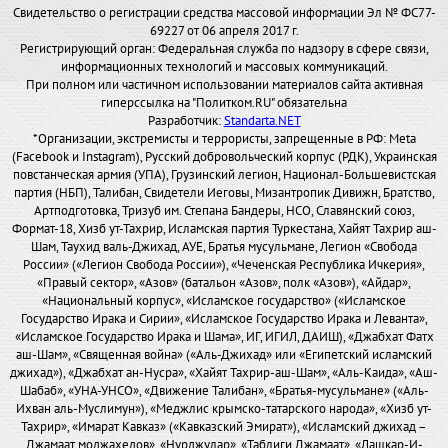
Свидетельство о регистрации средства массовой информации Эл № ФС77-
69227 от 06 апреля 2017 г.
Регистрирующий орган: Федеральная служба по надзору в сфере связи,
информационных технологий и массовых коммуникаций.
При полном или частичном использовании материалов сайта активная
гиперссылка на "Политком.RU" обязательна
Разработчик:
Standarta.NET
*Организации, экстремисты и террористы, запрещенные в РФ: Meta
(Facebook и Instagram), Русский добровольческий корпус (РДК), Украинская
повстанческая армия (УПА), Грузинский легион, Национал-Большевистская
партия (НБП), Талибан, Свидетели Иеговы, Мизантропик Дивижн, Братство,
Артподготовка, Тризуб им. Степана Бандеры, НСО, Славянский союз,
Формат-18, Хизб ут-Тахрир, Исламская партия Туркестана, Хайят Тахрир аш-
Шам, Таухид валь-Джихад, АУЕ, Братья мусульмане, Легион «Свобода
России» («Легион Свобода России»), «Чеченская Республика Ичкерия»,
«Правый сектор», «Азов» (батальон «Азов», полк «Азов»), «Айдар»,
«Национальный корпус», «Исламское государство» («Исламское
Государство Ирака и Сирии», «Исламское Государство Ирака и Леванта»,
«Исламское Государство Ирака и Шама», ИГ, ИГИЛ, ДАИШ), «Джабхат Фатх
аш-Шам», «Священная война» («Аль-Джихад» или «Египетский исламский
джихад»), «Джабхат ан-Нусра», «Хайят Тахрир-аш-Шам», «Аль-Каида», «Аш-
Шабаб», «УНА-УНСО», «Движение Талибан», «Братья-мусульмане» («Аль-
Ихван аль-Муслимун»), «Меджлис крымско-татарского народа», «Хизб ут-
Тахрир», «Имарат Кавказ» («Кавказский Эмират»), «Исламский джихад –
Джамаат моджахедов», «Нурджулар», «Таблиги Джамаат», «Лашкар-И-