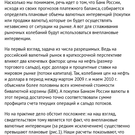
Насколько мы понимаем, речь идет о том, что Банк России,
исходя из своих прогнозов платежного баланса, собирается
определять плановые объемы валютных интервенций (покупки
или продажи валюты), которые он будет осуществлять
независимо от ситуации на рынке. А вот для сглаживания
рыночных колебаний будут использоваться внеплановые
интервенции.
На первый взгляд, задача из числа разрешимых. Ведь на
российский валютный рынок в краткосрочной перспективе
влияют два ключевых фактора: цены на нефть (размер
торгового сальдо), курс доллара и процентные ставки на
мировом рынке (потоки капитала). Так, колебания цен на нефть
и доллара в период между мартом 2009 г. и маем 2010 г.
объясняли более половины всех изменений стоимости
бивалютной корзины (БВК). А покупки Банком России валюты в
этот период достаточно точно соответствовали сумме
профицита счета текущих операций и сальдо потоков.
Но на практике дело обстоит посложнее: на наш взгляд,
свидетельством тому является тот факт, что внеплановые
валютные интервенции (за редким исключением) существенно
превышают плановые (рис.1). Наши расчеты показывают, что