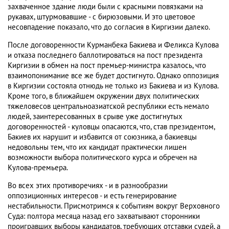
захваченное здание люди были с красными повязками на
рукавах, штурмовавшие - с бирюзовыми. И это цветовое
несовпадение показало, что до согласия в Киргизии далеко.
После договоренности Курманбека Бакиева и Феликса Кулова
и отказа последнего баллотироваться на пост президента
Киргизии в обмен на пост премьер-министра казалось, что
взаимопонимание все же будет достигнуто. Однако оппозиция
в Киргизии состояла отнюдь не только из Бакиева и из Кулова.
Кроме того, в ближайшем окружении двух политических
тяжеловесов центральноазиатской республики есть немало
людей, заинтересованных в срыве уже достигнутых
договоренностей - куловцы опасаются, что, став президентом,
Бакиев их нарушит и избавится от союзника, а бакиевцы
недовольны тем, что их кандидат практически лишен
возможности выбора политического курса и обречен на
Кулова-премьера.
Во всех этих противоречиях - и в разнообразии
оппозиционных интересов - и есть генерирование
нестабильности. Присмотримся к событиям вокруг Верховного
Суда: полтора месяца назад его захватывают сторонники
проигравших выборы кандидатов, требующих отставки судей, а