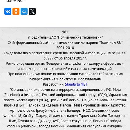
похожей…
18+
Учредитель - ЗАО "Политические технологии"
© Информационный сайт политических комментариев "Политком.RU"
2001-2018
Свидетельство о регистрации средства массовой информации Эл № ФС77-
69227 от 06 апреля 2017 г.
Регистрирующий орган: Федеральная служба по надзору в сфере связи,
информационных технологий и массовых коммуникаций.
При полном или частичном использовании материалов сайта активная
гиперссылка на "Политком.RU" обязательна
Разработчик:
Standarta.NET
*Организации, экстремисты и террористы, запрещенные в РФ: Meta
(Facebook и Instagram), Русский добровольческий корпус (РДК), Украинская
повстанческая армия (УПА), Грузинский легион, Национал-Большевистская
партия (НБП), Талибан, Свидетели Иеговы, Мизантропик Дивижн, Братство,
Артподготовка, Тризуб им. Степана Бандеры, НСО, Славянский союз,
Формат-18, Хизб ут-Тахрир, Исламская партия Туркестана, Хайят Тахрир аш-
Шам, Таухид валь-Джихад, АУЕ, Братья мусульмане, Легион «Свобода
России» («Легион Свобода России»), «Чеченская Республика Ичкерия»,