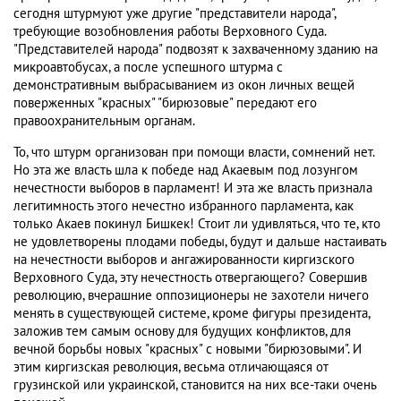
сегодня штурмуют уже другие "представители народа",
требующие возобновления работы Верховного Суда.
"Представителей народа" подвозят к захваченному зданию на
микроавтобусах, а после успешного штурма с
демонстративным выбрасыванием из окон личных вещей
поверженных "красных" "бирюзовые" передают его
правоохранительным органам.
То, что штурм организован при помощи власти, сомнений нет.
Но эта же власть шла к победе над Акаевым под лозунгом
нечестности выборов в парламент! И эта же власть признала
легитимность этого нечестно избранного парламента, как
только Акаев покинул Бишкек! Стоит ли удивляться, что те, кто
не удовлетворены плодами победы, будут и дальше настаивать
на нечестности выборов и ангажированности киргизского
Верховного Суда, эту нечестность отвергающего? Совершив
революцию, вчерашние оппозиционеры не захотели ничего
менять в существующей системе, кроме фигуры президента,
заложив тем самым основу для будущих конфликтов, для
вечной борьбы новых "красных" с новыми "бирюзовыми". И
этим киргизская революция, весьма отличающаяся от
грузинской или украинской, становится на них все-таки очень