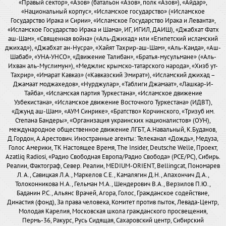
«Правый сектор», «Азов» (батальон «Азов», полк «Азов»), «Айдар»,
«Национальный корпус», «Исламское государство» («Исламское
Государство Ирака и Сирии», «Исламское Государство Ирака и Леванта»,
«Исламское Государство Ирака и Шама», ИГ, ИГИЛ, ДАИШ), «Джабхат Фатх
аш-Шам», «Священная война» («Аль-Джихад» или «Египетский исламский
джихад»), «Джабхат ан-Нусра», «Хайят Тахрир-аш-Шам», «Аль-Каида», «Аш-
Шабаб», «УНА-УНСО», «Движение Талибан», «Братья-мусульмане» («Аль-
Ихван аль-Муслимун»), «Меджлис крымско-татарского народа», «Хизб ут-
Тахрир», «Имарат Кавказ» («Кавказский Эмират»), «Исламский джихад –
Джамаат моджахедов», «Нурджулар», «Таблиги Джамаат», «Лашкар-И-
Тайба», «Исламская партия Туркестана», «Исламское движение
Узбекистана», «Исламское движение Восточного Туркестана» (ИДВТ),
«Джунд аш-Шам», «АУМ Синрике», «Братство» Корчинского, «Тризуб им.
Степана Бандеры», «Организация украинских националистов» (ОУН),
международное общественное движение ЛГБТ, А.Навальный, К.Буданов,
Д.Гордон, А.Арестович. Иностранные агенты: Телеканал «Дождь», Медуза,
Голос Америки, ТК Настоящее Время, The Insider, Deutsche Welle, Проект,
Azatliq Radiosi, «Радио Свободная Европа/Радио Свобода» (PCE/PC), Сибирь.
Реалии, Фактограф, Север. Реалии, MEDIUM-ORIENT, Bellingcat, Пономарев
Л. А., Савицкая Л.А., Маркелов С.Е., Камалягин Д.Н., Апахончич Д.А.,
Толоконникова Н.А., Гельман М.А., Шендерович В.А., Верзилов П.Ю.,
Баданин Р.С., Альянс Врачей, Агора, Голос, Гражданское содействие,
Династия (фонд), За права человека, Комитет против пыток, Левада-Центр,
Молодая Карелия, Московская школа гражданского просвещения,
Пермь-36, Ракурс, Русь Сидящая, Сахаровский центр, Сибирский