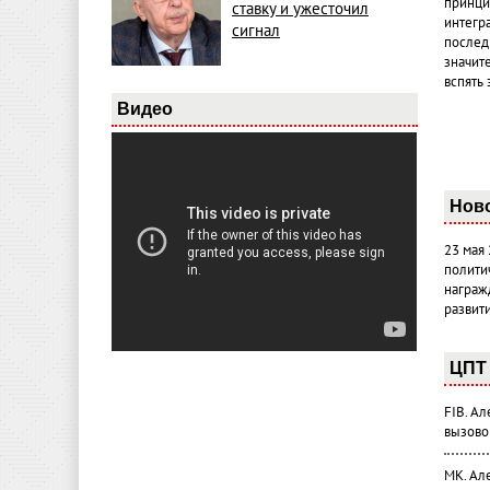
принци
ставку и ужесточил
интегр
сигнал
послед
значит
вспять 
Видео
Нов
23 мая
полити
награж
развит
ЦПТ 
FIB. А
вызово
МК. Ал