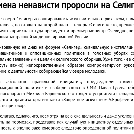
мена ненависти проросли на Сели
е озеро Селигер ассоциировалось исключительно с рюкзаком, пала
сталось, но отошло на второй план – теперь «Селигер» это, прежде
ачить приезжают туда президент и премьер-министр. Очевидно, ц
ания завтрашней модернизированной России…
изованную на днях на форуме «Селигер» скандальную инсталляци
защитников и оппозиционных политиков в головных уборах со
ально заявленными целями селигерского сборища. Хуже того, - ее о
суть важно) непосредственным образом компрометируют руков
ние к деятельности собирающейся у озера молодежи.
аю абсолютно правильной инициативу председателя комис
мационной политике и свободе слова в СМИ Павла Гусева объ
тного юриста Михаила Барщевского о том, что устроители сканда
е, что и организаторы выставки «Запретное искусство» А.Ерофеев 
ять приговор.
олагаю, однако, что, несмотря на всю скандальность и даже уголов
ить на тормозах, представив как случайную инициативу отдельны
йность, а вполне закономерное следствие определенной политики 