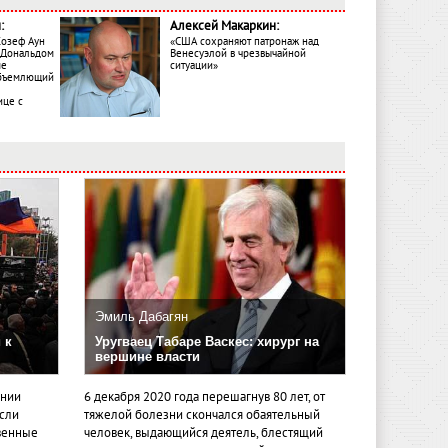
:
Алексей Макаркин:
Жозеф Аун
«США сохраняют патронаж над
с Дональдом
Венесуэлой в чрезвычайной
ме
ситуации»
объемлющий
ице с
Эмиль Дабагян
 к
Уругваец Табаре Васкес: хирург на
вершине власти
ении
6 декабря 2020 года перешагнув 80 лет, от
если
тяжелой болезни скончался обаятельный
венные
человек, выдающийся деятель, блестящий