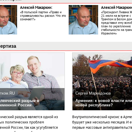
Алексей Макаркин:
Алексей Макаркин
«В польской партии «Право и
«Президент Ливана 
справедливость» раскол. Что это
21 июля на встрече 
означает?»
Трампом в Белом до
представил ему все
план по укреплению
стабильности на гран
Израилем»
ертиза
тком.RU
Сергей Маркедонов
ленческий разрыв в
Армения: к новой власти или
еменной России
новой республике?
нческий разрыв является одной из
Внутриполитический кризис в Арм
ых политических проблем
бушует уже несколько месяцев. И 
нной России, так как усугубляется
первые массовые антиправительст