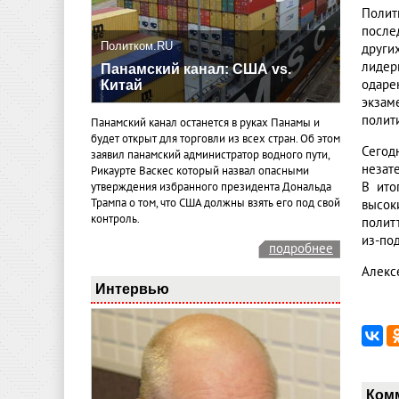
Полит
после
Политком.RU
други
лидер
Панамский канал: США vs.
одаре
Китай
экзам
полит
Панамский канал останется в руках Панамы и
будет открыт для торговли из всех стран. Об этом
Сегод
заявил панамский администратор водного пути,
незат
Рикаурте Васкес который назвал опасными
В ито
утверждения избранного президента Дональда
Трампа о том, что США должны взять его под свой
высок
контроль.
политт
из-по
подробнее
Алекс
Интервью
Ком