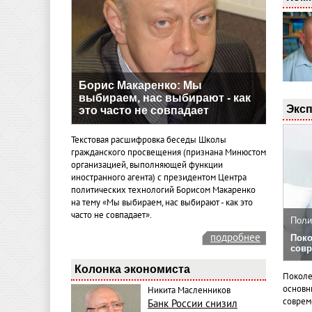
Борис Макаренко: Мы
выбираем, нас выбирают - как
Эксп
это часто не совпадает
Текстовая расшифровка беседы Школы
гражданского просвещения (признана Минюстом
организацией, выполняющей функции
иностранного агента) с президентом Центра
политических технологий Борисом Макаренко
на тему «Мы выбираем, нас выбирают - как это
часто не совпадает».
Поли
подробнее
Поко
совр
Колонка экономиста
Поколе
основн
Никита Масленников
совреме
Банк России снизил