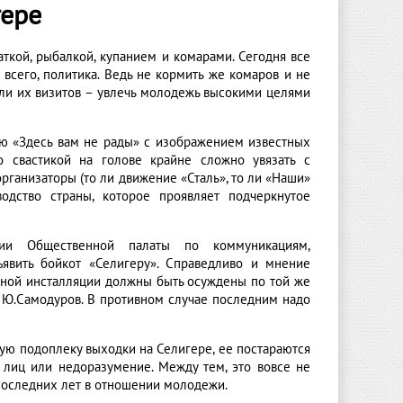
гере
ткой, рыбалкой, купанием и комарами. Сегодня все
 всего, политика. Ведь не кормить же комаров и не
ели их визитов – увлечь молодежь высокими целями
ю «Здесь вам не рады» с изображением известных
 свастикой на голове крайне сложно увязать с
рганизаторы (то ли движение «Сталь», то ли «Наши»
одство страны, которое проявляет подчеркнутое
сии Общественной палаты по коммуникациям,
явить бойкот «Селигеру». Справедливо и мнение
льной инсталляции должны быть осуждены по той же
и Ю.Самодуров. В противном случае последним надо
ную подоплеку выходки на Селигере, ее постараются
х лиц или недоразумение. Между тем, это вовсе не
последних лет в отношении молодежи.