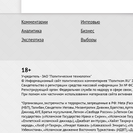
Комментарии
Интервью
Аналитика
Бизнес
Экспертиза
Выборы
18+
Учредитель - ЗАО "Политические технологии"
© Информационный сайт политических комментариев "Политком.RU"
Свидетельство о регистрации средства массовой информации Эл № ФС7
Регистрирующий орган: Федеральная служба по надзору в сфере связ
При полном или частичном использовании материалов сайта активная 
*Организации, экстремисты и террористы, запрещенные в РФ: Meta (Fac
(НБП), Талибан, Свидетели Иеговы, Мизантропик Дивижн, Братство, Артп
Джихад, АУЕ, Братья мусульмане, Легион «Свобода России» («Легион Сво
государство» («Исламское Государство Ирака и Сирии», «Исламское Го
«Египетский исламский джихад»), «Джабхат ан-Нусра», «Хайят Тахрир
народа», «Хизб ут-Тахрир», «Имарат Кавказ» («Кавказский Эмират»), 
Узбекистана», «Исламское движение Восточного Туркестана» (ИДВТ), «