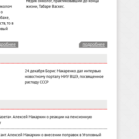
медик онколог, практиковавший до конца
иколом
жизни, Табаре Васкес.
 о
бахе,
тв, то в
овый
дробнее
подробнее
24 декабря Борис Макаренко дал интервью
новостному порталу НИУ ВШЭ, посвященное
распаду СССР
газета». Алексей Макаркин о реакции на пенсионную
у
ант. Алексей Макаркин о внесении поправок в Уголовный