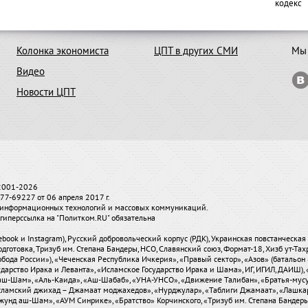
кодекс
Колонка экономиста
ЦПТ в других СМИ
Мы 
Видео
Новости ЦПТ
 2001-2026
7-69227 от 06 апреля 2017 г.
и, информационных технологий и массовых коммуникаций.
гиперссылка на "Политком.RU" обязательна
ebook и Instagram), Русский добровольческий корпус (РДК), Украинская повстанческа
одготовка, Тризуб им. Степана Бандеры, НСО, Славянский союз, Формат-18, Хизб ут-Та
бода России»), «Чеченская Республика Ичкерия», «Правый сектор», «Азов» (батальон 
сударство Ирака и Леванта», «Исламское Государство Ирака и Шама», ИГ, ИГИЛ, ДАИШ
-аш-Шам», «Аль-Каида», «Аш-Шабаб», «УНА-УНСО», «Движение Талибан», «Братья-мус
«Исламский джихад – Джамаат моджахедов», «Нурджулар», «Таблиги Джамаат», «Лашка
Джунд аш-Шам», «АУМ Синрике», «Братство» Корчинского, «Тризуб им. Степана Банде