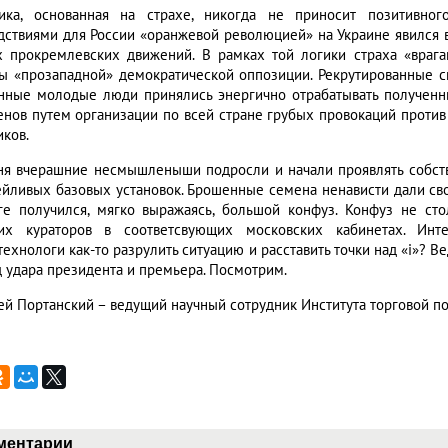
ика, основанная на страхе, никогда не приносит позитивно
дствиями для России «оранжевой революцией» на Украине явился 
х прокремлевских движений. В рамках той логики страха «врага
ы «прозападной» демократической оппозиции. Рекрутированные
нные молодые люди принялись энергично отрабатывать полученн
енов путем организации по всей стране грубых провокаций против 
иков.
ня вчерашние несмышленыши подросли и начали проявлять собств
ейливых базовых установок. Брошенные семена ненависти дали сво
ге получился, мягко выражаясь, большой конфуз. Конфуз не сто
их кураторов в соответсвующих московских кабинетах. Инт
ехнологи как-то разрулить ситуацию и расставить точки над «i»? В
д удара президента и премьера. Посмотрим.
ей Портанский – ведущий научный сотрудник Института торговой п
ментарии