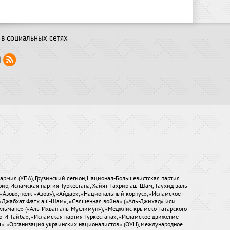
в социальных сетях
я армия (УПА), Грузинский легион, Национал-Большевистская партия
хрир, Исламская партия Туркестана, Хайят Тахрир аш-Шам, Таухид валь-
«Азов», полк «Азов»), «Айдар», «Национальный корпус», «Исламское
), «Джабхат Фатх аш-Шам», «Священная война» («Аль-Джихад» или
ульмане» («Аль-Ихван аль-Муслимун»), «Меджлис крымско-татарского
р-И-Тайба», «Исламская партия Туркестана», «Исламское движение
ры», «Организация украинских националистов» (ОУН), международное