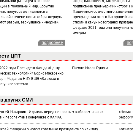
пиальной разницей в вопросе
акции, начавшиеся, как реакция на
ации в глобальный мир. События
подписание премьер-министром Н
них полутора лет являются в
Пашиняном совместного заявления
ельной степени попыткой развернуть
прекращении огня в Нагорном Кара
этот разрыв, вернувшись к «норме».
стихли в канун новогодних празднес
феврале 2021 года они получили н
импульс.
подробнее
по
ости ЦПТ
 2022 года Президент Фонда «Центр
Памяти Игоря Бунина
ческих технологий» Борис Макаренко
ден Медалью НИУ ВШЭ «За вклад в
ие университета»
в других СМИ
лексей Макаркин - Израиль перед непростым выбором: анализ
«Новая 
в и перспектив в конфликте с ХАМАС
реформ
ексей Макаркин о новом советнике президента по климату
Коммерс