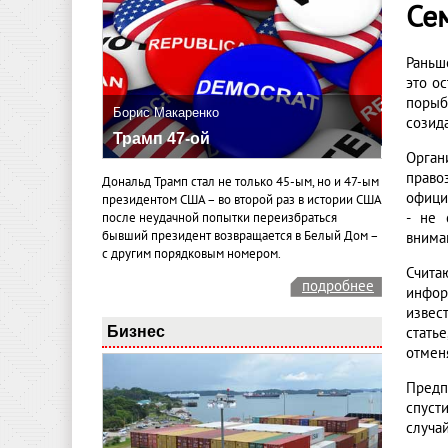
Се
Раньш
это о
порыб
Борис Макаренко
созид
Трамп 47-ой
Орган
право
Дональд Трамп стал не только 45-ым, но и 47-ым
офици
президентом США – во второй раз в истории США
- не 
после неудачной попытки переизбраться
бывший президент возвращается в Белый Дом –
внима
с другим порядковым номером.
Счит
подробнее
инфор
извес
Бизнес
стать
отмен
Предп
спуст
случа