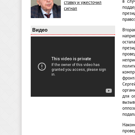
в слу
ставку и ужесточил
подде
сигнал
прези
право
Втора
Видео
напри
остал
прези
прове
непри
полит
компр
фронт
Серге
орган
для о
вызыв
оппоз
подала
Након
прове