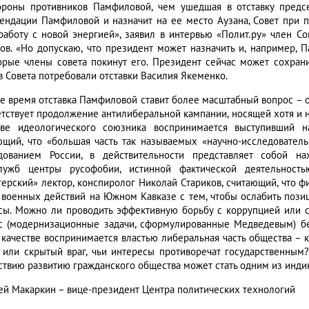
ороны противников Памфиловой, чем ушедшая в отставку председ
ендации Памфиловой и назначит на ее место Аузана, Совет при 
работу с новой энергией», заявил в интервью «Полит.ру» член С
ов. «Но допускаю, что президент может назначить и, например, Па
орые члены совета покинут его. Президент сейчас может сохрани
в Совета потребовали отставки Василия Якеменко.
же время отставка Памфиловой ставит более масштабный вопрос – 
етствует продолжение антилиберальной кампании, носящей хотя и н
тве идеологического союзника воспринимается выступивший 
ющий, что «большая часть так называемых «научно-исследователь
дованием России, в действительности представляет собой н
лужб центры русофобии, истинной фактической деятельнос
герский» лектор, конспиролог Николай Стариков, считающий, что
 военных действий на Южном Кавказе с тем, чтобы ослабить пози
сы. Можно ли проводить эффективную борьбу с коррупцией или с
с (модернизационные задачи, сформулированные Медведевым) б
 качестве воспринимается властью либеральная часть общества – ка
 или скрытый враг, чьи интересы противоречат государственным
ствию развитию гражданского общества может стать одним из индик
ей Макаркин – вице-президент Центра политических технологий