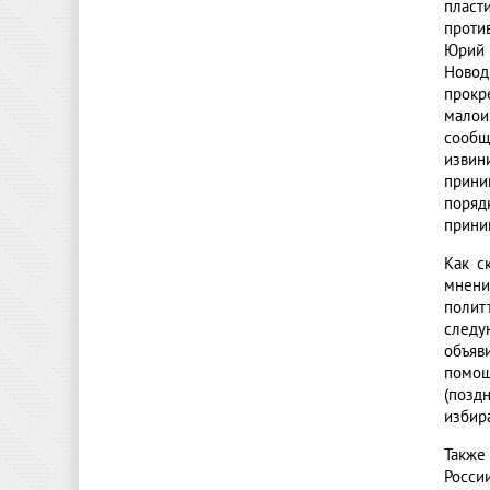
пласт
проти
Юрий 
Ново
прокр
малои
сообщ
извин
прини
поряд
прини
Как с
мнени
политт
следу
объяв
помощ
(позд
избир
Также
Росси