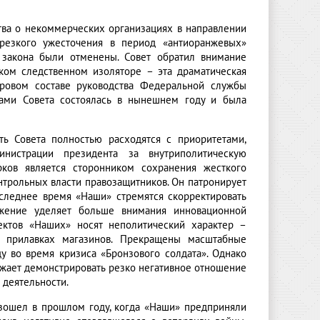
тва о некоммерческих организациях в направлении
резкого ужесточения в период «антиоранжевых»
о закона были отменены. Совет обратил внимание
ком следственном изоляторе – эта драматическая
ровом составе руководства Федеральной службы
нами Совета состоялась в нынешнем году и была
ть Совета полностью расходятся с приоритетами,
инистрации президента за внутриполитическую
ков является сторонником сохранения жесткого
нтрольных власти правозащитников. Он патронирует
следнее время «Наши» стремятся скорректировать
жение уделяет больше внимания инновационной
ектов «Наших» носят неполитический характер –
а прилавках магазинов. Прекращены масштабные
ду во время кризиса «Бронзового солдата». Однако
жает демонстрировать резко негативное отношение
 деятельности.
изошел в прошлом году, когда «Наши» предприняли