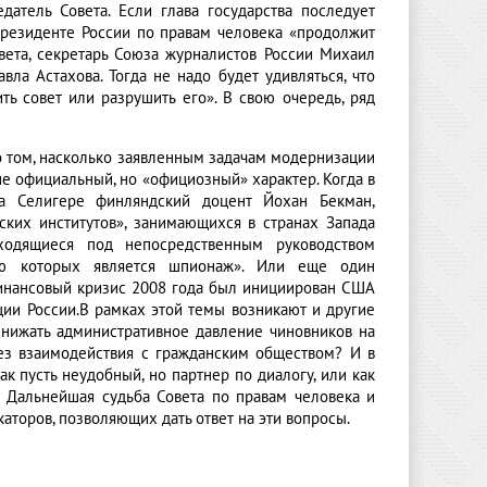
атель Совета. Если глава государства последует
президенте России по правам человека «продолжит
овета, секретарь Союза журналистов России Михаил
вла Астахова. Тогда не надо будет удивляться, что
ть совет или разрушить его». В свою очередь, ряд
о том, насколько заявленным задачам модернизации
е официальный, но «официозный» характер. Когда в
на Селигере финляндский доцент Йохан Бекман,
ских институтов», занимающихся в странах Запада
аходящиеся под непосредственным руководством
тью которых является шпионаж». Или еще один
 финансовый кризис 2008 года был инициирован США
ции России.В рамках этой темы возникают и другие
нижать административное давление чиновников на
ез взаимодействия с гражданским обществом? И в
к пусть неудобный, но партнер по диалогу, или как
? Дальнейшая судьба Совета по правам человека и
аторов, позволяющих дать ответ на эти вопросы.