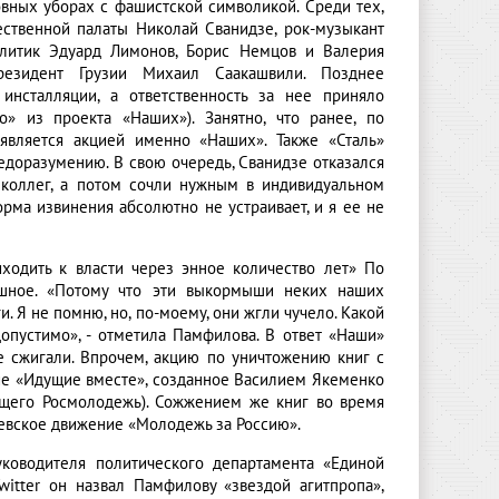
вных уборах с фашистской символикой. Среди тех,
ественной палаты Николай Сванидзе, рок-музыкант
олитик Эдуард Лимонов, Борис Немцов и Валерия
езидент Грузии Михаил Саакашвили. Позднее
инсталляции, а ответственность за нее приняло
» из проекта «Наших»). Занятно, что ранее, по
 является акцией именно «Наших». Также «Сталь»
недоразумению. В свою очередь, Сванидзе отказался
 коллег, а потом сочли нужным в индивидуальном
орма извинения абсолютно не устраивает, и я ее не
иходить к власти через энное количество лет» По
ашное. «Потому что эти выкормыши неких наших
. Я не помню, но, по-моему, они жгли чучело. Какой
опустимо», - отметила Памфилова. В ответ «Наши»
не сжигали. Впрочем, акцию по уничтожению книг с
е «Идущие вместе», созданное Василием Якеменко
ющего Росмолодежь). Сожжением же книг во время
евское движение «Молодежь за Россию».
ководителя политического департамента «Единой
witter он назвал Памфилову «звездой агитпропа»,