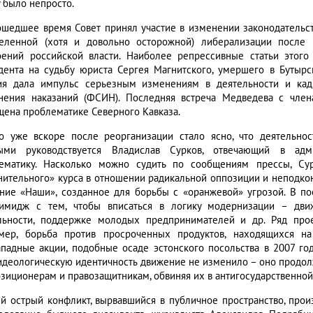
у было непросто.
ошедшее время Совет принял участие в изменении законодательс
еленной (хотя и довольно осторожной) либерализации после 
оений российской власти. Наиболее репрессивные статьи этог
дента на судьбу юриста Сергея Магнитского, умершего в Бутырс
ия дала импульс серьезным изменениям в деятельности и кад
нения наказаний (ФСИН). Последняя встреча Медведева с чле
щена проблематике Северного Кавказа.
о уже вскоре после реорганизации стало ясно, что деятельнос
ыми руководствуется Владислав Сурков, отвечающий в адм
ематику. Насколько можно судить по сообщениям прессы, Сур
нительного» курса в отношении радикальной оппозиции и неподко
ние «Наши», созданное для борьбы с «оранжевой» угрозой. В по
имидж с тем, чтобы вписаться в логику модернизации – дви
льности, поддержке молодых предпринимателей и др. Ряд про
мер, борьба против просроченных продуктов, находящихся н
ападные акции, подобные осаде эстонского посольства в 2007 го
идеологическую идентичность движение не изменило – оно продол
озиционерам и правозащитникам, обвиняя их в антигосударственной
й острый конфликт, вырвавшийся в публичное пространство, про