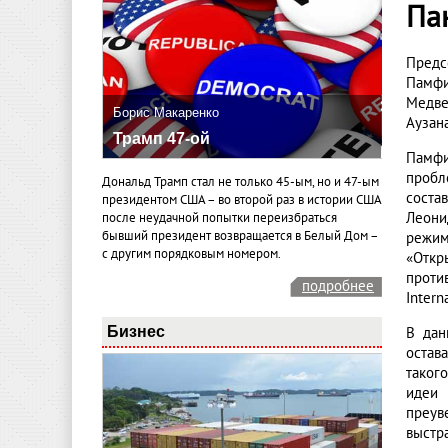
Па
Предс
Памфи
Медве
Борис Макаренко
Аузана
Трамп 47-ой
Памфи
пробл
Дональд Трамп стал не только 45-ым, но и 47-ым
соста
президентом США – во второй раз в истории США
Леони
после неудачной попытки переизбраться
бывший президент возвращается в Белый Дом –
режим
с другим порядковым номером.
«Откр
проти
подробнее
Intern
Бизнес
В дан
остав
таког
идеи 
преув
выстр