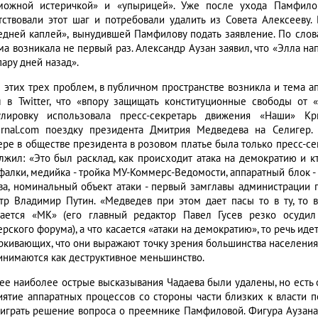
можной истеричкой» и «упырицей». Уже после ухода Памфило
тствовали этот шаг и потребовали удалить из Совета Алексееву.
едней каплей», вынудившей Памфилову подать заявление. По слов
ма возникала не первый раз. Александр Аузан заявил, что «Элла на
пару дней назад».
 этих трех проблем, в публичном пространстве возникла и тема ап
л в Twitter, что «впору защищать конституционные свободы от 
лировку использовала пресс-секретарь движения «Наши» К
ournal.com поездку президента Дмитрия Медведева на Селигер. 
ере в обществе президента в розовом платье была только пресс-сек
лжил: «Это был расклад, как происходит атака на демократию и кто
фалки, медийка - тройка МУ-Коммерс-Ведомости, аппаратный блок 
ва, номинальный объект атаки - первый замглавы администрации 
тр Владимир Путин. «Медведев при этом дает пасы то в ту, то в
ается «МК» (его главный редактор Павел Гусев резко осудил
ерского форума), а что касается «атаки на демократию», то речь и
ркивающих, что они выражают точку зрения большинства населения
инимаются как деструктивное меньшинство.
ее наиболее острые высказывания Чадаева были удалены, но есть о
иятие аппаратных процессов со стороны части близких к власти п
 играть решение вопроса о преемнике Памфиловой. Фигура Аузана