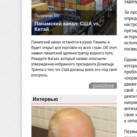
задач
За пр
Политком.RU
опред
Панамский канал: США vs.
настр
Китай
прези
истор
Панамский канал останется в руках Панамы и
испол
будет открыт для торговли из всех стран. Об этом
посвя
заявил панамский администратор водного пути,
Рикаурте Васкес который назвал опасными
Однак
утверждения избранного президента Дональда
котор
Трампа о том, что США должны взять его под свой
пробл
контроль.
«охра
движе
подробнее
свой 
деяте
Интервью
напри
антиз
свою 
к опп
Первы