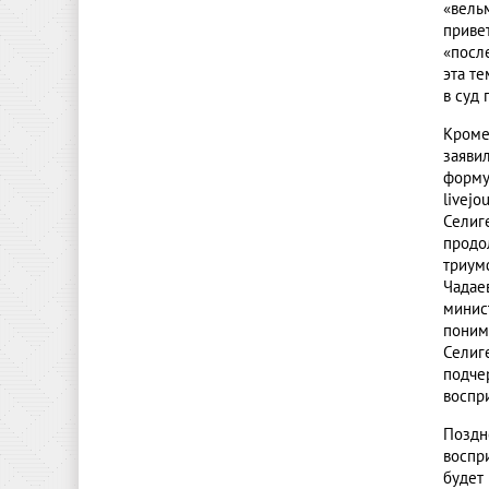
«вель
приве
«посл
эта те
в суд 
Кроме
заяви
форму
livej
Селиг
продо
триум
Чадае
минис
поним
Селиг
подче
воспр
Поздн
воспр
будет