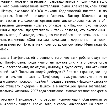
иковыми головами известных правозащитников и политиков в голо
в кого была направлена инсталляция, были Алексеева, член Общ
Шевчук, экс-глава ЮКОСа Михаил Ходорковский, писатель и п
дворская, бывший президент Украины Виктор Ющенко и пр
емлевская молодежная организация дистанцировались от этой 
звестное движение «Сталь», близкое к «Нашим» (оно «выросло
ениям прессы, представитель «Стали» заявлял, что экспозиция
илась перед Сванидзе, заявив, что его изображение появилось по 
мать извинения: «Они сначала вымазали в дерьме меня и моих
ке извиниться. То есть, меня они обгадили случайно. Меня такая ф
маю».
казала Памфилова, ей страшно оттого, что «эти ребята будут пр
ю Памфиловой, тогда «мало не покажется», и это самое стр
ехнологов закладывают душу дьяволу, я грубо скажу. Они жгли книги
ющий шаг? Потом до людей доберутся? Вот это страшно, это нед
или о том, что подают на Памфилову в суд, утверждая, что книг 
ью хлорки проводил идейный предшественник «Наших» - движени
нее ставшего лидером «Наших», а в настоящее время возглавля
ательной кампании 2007 года занималось малоизвестное прокремл
 отставки Памфиловой потребовал исполняющий обязанности ру
и» Алексей Чадаев. Кроме того, в своем микроблоге на сайте T