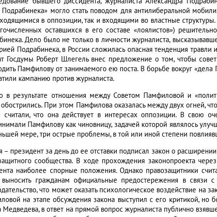
едование бывшего диссидента, журналиста Александра Подрабине
 Подрабинека» могло стать поводом для антилиберальной мобилиз
аходящимися в оппозиции, так и входящими во властные структуры
гочисленных оставшихся в его составе «лоялистов») решительн
бинека. Дело было не только в личности журналиста, высказывавше
орией Подрабинека, в России сложилась опасная тенденция травли 
ат Госдумы Роберт Шлегель внес предложение о том, чтобы сове
одить Памфилову от занимаемого ею поста. В борьбе вокруг «дел
атили кампанию против журналиста.
о в результате отношения между Советом Памфиловой и «поли
 обострились. При этом Памфилова оказалась между двух огней, чт
и считали, что она действует в интересах оппозиции. В свою о
инимали Памфилову как чиновницу, задачей которой являлось улучш
ньшей мере, три острые проблемы, в той или иной степени повлия
я – президент за день до ее отставки подписал закон о расширени
защитного сообщества. В ходе прохождения законопроекта через
ента наиболее спорные положения. Однако правозащитники счита
 выносить гражданам официальные предостережения в связи с
одательство, что может оказать психологическое воздействие на з
ловой на этапе обсуждения закона выступил с его критикой, но бо
а Медведева, в ответ на прямой вопрос журналиста публично взявше