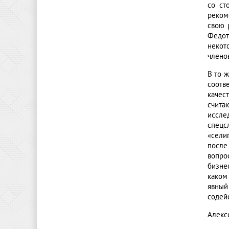
со ст
реком
свою 
Федот
некот
члено
В то 
соотв
качес
счита
иссле
спецс
«сели
после
вопро
бизне
каком
явный
содей
Алекс