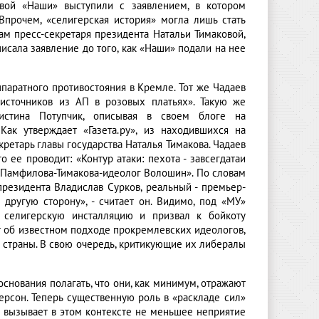
вой «Наши» выступили с заявлением, в котором
 Впрочем, «селигерская история» могла лишь стать
ам пресс-секретаря президента Натальи Тимаковой,
писала заявление до того, как «Наши» подали на нее
паратного противостояния в Кремле. Тот же Чадаев
«источников из АП в розовых платьях». Такую же
ристина Потупчик, описывая в своем блоге на
Как утверждает «Газета.ру», из находившихся на
ретарь главы государства Наталья Тимакова. Чадаев
 ее проводит: «Контур атаки: пехота - завсегдатаи
- Памфилова-Тимакова-идеолог Волошин». По словам
президента Владислав Сурков, реальный - премьер-
 другую сторону», - считает он. Видимо, под «МУ»
 селигерскую инсталляцию и призвал к бойкоту
дет об известном подходе прокремлевских идеологов,
 страны. В свою очередь, критикующие их либералы
снования полагать, что они, как минимум, отражают
ерсон. Теперь существенную роль в «раскладе сил»
 вызывает в этом контексте не меньшее неприятие