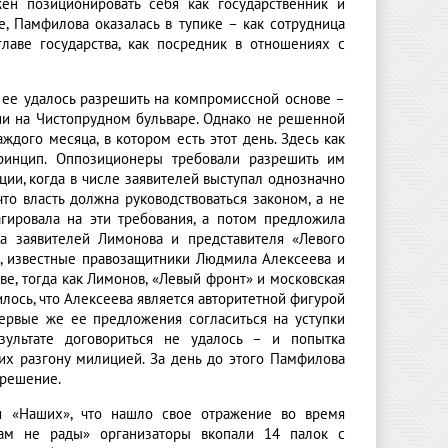
жен позиционировать себя как государственник и
, Памфилова оказалась в тупике – как сотрудница
лаве государства, как посредник в отношениях с
 ее удалось разрешить на компромиссной основе –
ии на Чистопрудном бульваре. Однако не решенной
дого месяца, в котором есть этот день. Здесь как
принцип. Оппозиционеры требовали разрешить им
ии, когда в числе заявителей выступал однозначно
о власть должна руководствоваться законом, а не
агировала на эти требования, а потом предложила
а заявителей Лимонова и представителя «Левого
ак, известные правозащитники Людмила Алексеева и
е, тогда как Лимонов, «Левый фронт» и московская
лось, что Алексеева является авторитетной фигурой
первые же ее предложения согласиться на уступки
ультате договориться не удалось – и попытка
их разгону милицией. За день до этого Памфилова
 решение.
ти «Наших», что нашло свое отражение во время
вам не рады» организаторы вкопали 14 палок с