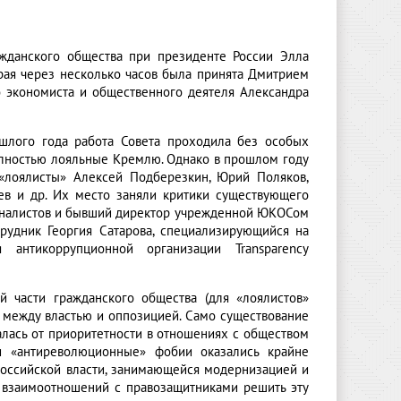
ажданского общества при президенте России Элла
орая через несколько часов была принята Дмитрием
 экономиста и общественного деятеля Александра
ошлого года работа Совета проходила без особых
олностью лояльные Кремлю. Однако в прошлом году
«лоялисты» Алексей Подберезкин, Юрий Поляков,
ев и др. Их место заняли критики существующего
урналистов и бывший директор учрежденной ЮКОСом
рудник Георгия Сатарова, специализирующийся на
я антикоррупционной организации Transparency
 части гражданского общества (для «лоялистов»
 между властью и оппозицией. Само существование
залась от приоритетности в отношениях с обществом
и «антиреволюционные» фобии оказались крайне
 российской власти, занимающейся модернизацией и
 взаимоотношений с правозащитниками решить эту