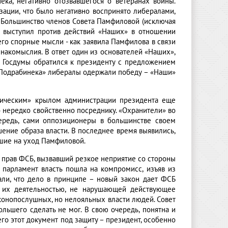
ка, негативно отозвавшегося о ветеранах войны.
ации, что было негативно воспринято либералами,
. Большинство членов Совета Памфиловой (исключая
о выступил против действий «Наших» в отношении
го спорные мысли - как заявила Памфилова в связи
инакомыслия. В ответ один из основателей «Наших»,
т Госдумы обратился к президенту с предложением
а Подрабинека» либералы одержали победу – «Наши»
тическим» крылом администрации президента еще
о нередко свойственно посреднику. «Охранители» во
чередь, сами оппозиционеры в большинстве своем
ение образа власти. В последнее время выявились,
вшие на уход Памфиловой.
и прав ФСБ, вызвавший резкое неприятие со стороны
 парламент власть пошла на компромисс, изъяв из
ли, что дело в принципе – новый закон дает ФСБ
 их деятельностью, не нарушающей действующее
аконопослушных, но нелояльных власти людей. Совет
льшего сделать не мог. В свою очередь, понятна и
го этот документ под защиту – президент, особенно