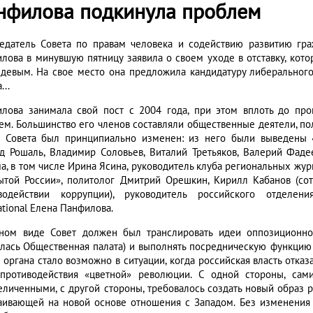
нфилова подкинула проблем
едатель Совета по правам человека и содействию развитию гр
лова в минувшую пятницу заявила о своем уходе в отставку, кот
девым. На свое место она предложила кандидатуру либерального
...
лова занимала свой пост с 2004 года, при этом вплоть до пр
ем. Большинство его членов составляли общественные деятели, п
в Совета был принципиально изменен: из него были выведены 
д Рошаль, Владимир Соловьев, Виталий Третьяков, Валерий Фаде
а, в том числе Ирина Ясина, руководитель клуба региональных ж
ытой России», политолог Дмитрий Орешкин, Кирилл Кабанов (сот
водействии коррупции), руководитель российского отделени
ational Елена Панфилова.
ном виде Совет должен был транслировать идеи оппозиционной
алась Общественная палата) и выполнять посредническую функцию
о органа стало возможно в ситуации, когда российская власть отка
противодействия «цветной» революции. С одной стороны, сам
еличенными, с другой стороны, требовалось создать новый образ
аивающей на новой основе отношения с Западом. Без изменения