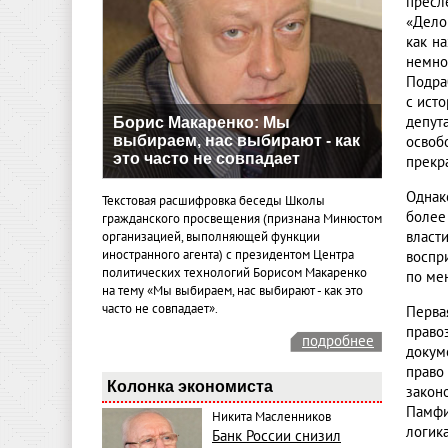
пресл
«Дело
как н
немно
Подра
с ист
депут
Борис Макаренко: Мы
выбираем, нас выбирают - как
освоб
это часто не совпадает
прекр
Однак
Текстовая расшифровка беседы Школы
более
гражданского просвещения (признана Минюстом
власт
организацией, выполняющей функции
иностранного агента) с президентом Центра
воспр
политических технологий Борисом Макаренко
по ме
на тему «Мы выбираем, нас выбирают - как это
часто не совпадает».
Перва
право
подробнее
докум
право
Колонка экономиста
закон
Памфи
Никита Масленников
логик
Банк России снизил