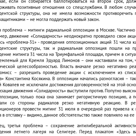
чае, если он собирается баллотироваться на второй срок, дол
рживать позитивные отношения со спецслужбами. В любом случае
дентской структуры, она не имела возможности противоречить г
защитниками – не могла поддержать новый закон.
я проблема – митинги радикальной оппозиции в Москве. Частично
мер, движение «Солидарность» неоднократно проводило свои акц
ась «проблема-31» - проведения оппозиционных акций 31 числа каж
дентские структуры, так и радикальная оппозиция пошли на 
дение митинга 31 числа на Триумфальной площади, причем в ситуац
емлемый для Кремля Эдуард Лимонов – они настаивали на том, чт
ической целесообразностью. Власть вначале резко негативно ре
омисс – разрешить проведение акции с исключением из списк
а» Константина Косякина. В оппозиции начались разногласия – т
й Ковалев не исключали достижения договоренностей на этой основ
изация движения «Солидарность» выступили против. Попутно выясни
ппозиции, только пока она занимает ригористичную позицию, а 
али со стороны радикалов резко негативную реакцию. В рез
иционеров провести митинг 31 июля в очередной раз привела к 
 в отставку – видимо, данное обстоятельство также повлияло на ее
ец, третья проблема – сохранение антилиберальной активнос
дения летнего лагеря на Селигере. Перед плакатом «Здесь 