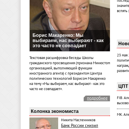
послед
значит
вспять 
Борис Макаренко: Мы
выбираем, нас выбирают - как
Нов
это часто не совпадает
23 мая
Текстовая расшифровка беседы Школы
полити
гражданского просвещения (признана Минюстом
награж
организацией, выполняющей функции
развит
иностранного агента) с президентом Центра
политических технологий Борисом Макаренко
на тему «Мы выбираем, нас выбирают - как это
ЦПТ 
часто не совпадает».
FIB. А
подробнее
вызово
Колонка экономиста
МК. Ал
Никита Масленников
Банк России снизил