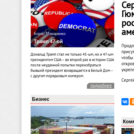
Се
Гю
ро
ам
Борис Макаренко
Трамп 47-ой
Продл
прису
Дональд Трамп стал не только 45-ым, но и 47-ым
чтобы
президентом США – во второй раз в истории США
откро
после неудачной попытки переизбраться
укреп
бывший президент возвращается в Белый Дом –
с другим порядковым номером.
Серге
подробнее
Бизнес
Ком