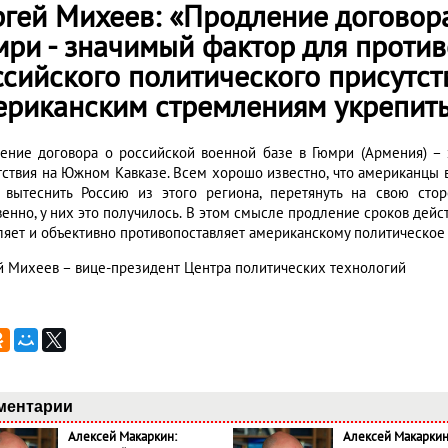
ргей Михеев: «Продление договора
мри - значимый фактор для проти
ссийского политического присутс
ериканским стремлениям укрепить
ение договора о российской военной базе в Гюмри (Армения) – 
тствия на Южном Кавказе. Всем хорошо известно, что американцы 
 вытеснить Россию из этого региона, перетянуть на свою сто
венно, у них это получилось. В этом смысле продление сроков дейс
ляет и объективно противопоставляет американскому политическое 
й Михеев – вице-президент Центра политических технологий
ментарии
Алексей Макаркин:
Алексей Макаркин