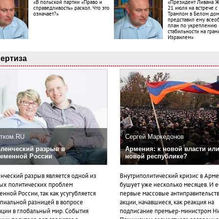
«В польской партии «Право и
«Президент Ливана 
справедливость» раскол. Что это
21 июля на встрече 
означает?»
Трампом в Белом до
представил ему все
план по укреплению
стабильности на гран
Израилем»
ертиза
тком.RU
Сергей Маркедонов
ленческий разрыв в
Армения: к новой власти или
еменной России
новой республике?
нческий разрыв является одной из
Внутриполитический кризис в Арм
ых политических проблем
бушует уже несколько месяцев. И 
нной России, так как усугубляется
первые массовые антиправительст
пиальной разницей в вопросе
акции, начавшиеся, как реакция на
ации в глобальный мир. События
подписание премьер-министром Н