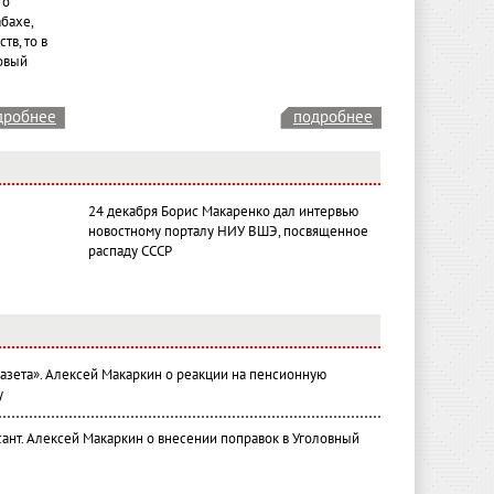
 о
бахе,
тв, то в
овый
дробнее
подробнее
24 декабря Борис Макаренко дал интервью
новостному порталу НИУ ВШЭ, посвященное
распаду СССР
газета». Алексей Макаркин о реакции на пенсионную
у
ант. Алексей Макаркин о внесении поправок в Уголовный