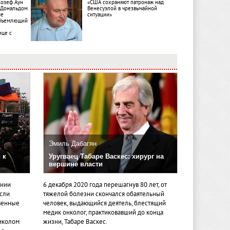
Жозеф Аун
«США сохраняют патронаж над
с Дональдом
Венесуэлой в чрезвычайной
ме
ситуации»
объемлющий
ице с
Эмиль Дабагян
 к
Уругваец Табаре Васкес: хирург на
вершине власти
ении
6 декабря 2020 года перешагнув 80 лет, от
если
тяжелой болезни скончался обаятельный
венные
человек, выдающийся деятель, блестящий
медик онколог, практиковавший до конца
иколом
жизни, Табаре Васкес.