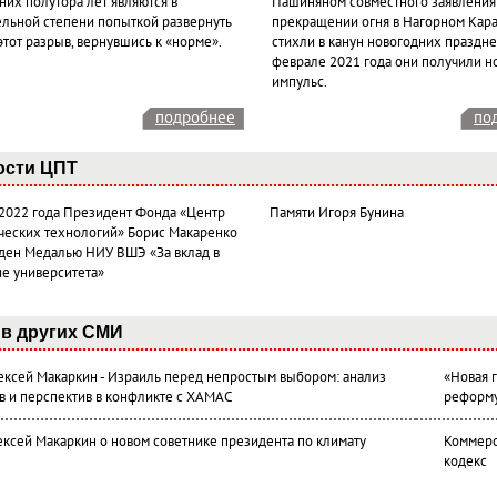
них полутора лет являются в
Пашиняном совместного заявления
ельной степени попыткой развернуть
прекращении огня в Нагорном Кара
этот разрыв, вернувшись к «норме».
стихли в канун новогодних празднес
феврале 2021 года они получили н
импульс.
подробнее
по
ости ЦПТ
 2022 года Президент Фонда «Центр
Памяти Игоря Бунина
ческих технологий» Борис Макаренко
ден Медалью НИУ ВШЭ «За вклад в
ие университета»
в других СМИ
лексей Макаркин - Израиль перед непростым выбором: анализ
«Новая 
в и перспектив в конфликте с ХАМАС
реформ
ексей Макаркин о новом советнике президента по климату
Коммерс
кодекс