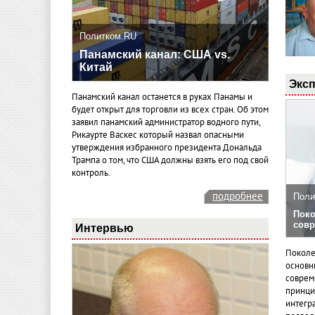
Политком.RU
Панамский канал: США vs.
Китай
Эксп
Панамский канал останется в руках Панамы и
будет открыт для торговли из всех стран. Об этом
заявил панамский администратор водного пути,
Рикаурте Васкес который назвал опасными
утверждения избранного президента Дональда
Трампа о том, что США должны взять его под свой
контроль.
подробнее
Поли
Поко
совр
Интервью
Поколе
основн
совреме
принци
интегр