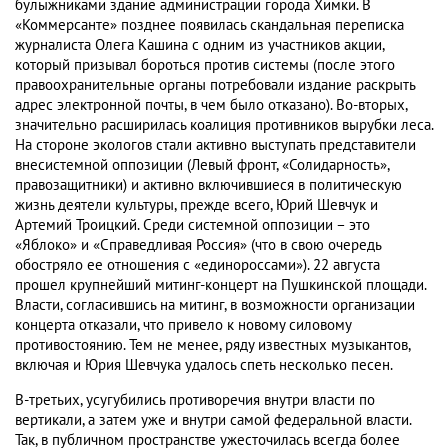
булыжниками здание администрации города Химки. В
«Коммерсанте» позднее появилась скандальная переписка
журналиста Олега Кашина с одним из участников акции,
который призывал бороться против системы (после этого
правоохранительные органы потребовали издание раскрыть
адрес электронной почты, в чем было отказано). Во-вторых,
значительно расширилась коалиция противников вырубки леса.
На стороне экологов стали активно выступать представители
внесистемной оппозиции (Левый фронт, «Солидарность»,
правозащитники) и активно включившиеся в политическую
жизнь деятели культуры, прежде всего, Юрий Шевчук и
Артемий Троицкий. Среди системной оппозиции – это
«Яблоко» и «Справедливая Россия» (что в свою очередь
обостряло ее отношения с «единороссами»). 22 августа
прошел крупнейший митинг-концерт на Пушкинской площади.
Власти, согласившись на митинг, в возможности организации
концерта отказали, что привело к новому силовому
противостоянию. Тем не менее, ряду известных музыкантов,
включая и Юрия Шевчука удалось спеть несколько песен.
В-третьих, усугубились противоречия внутри власти по
вертикали, а затем уже и внутри самой федеральной власти.
Так, в публичном пространстве ужесточилась всегда более