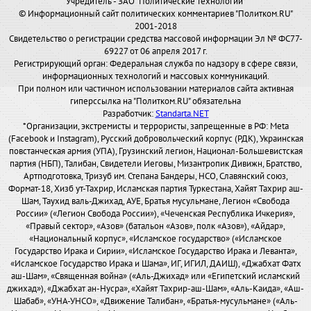
Учредитель - ЗАО "Политические технологии"
© Информационный сайт политических комментариев "Политком.RU"
2001-2018
Свидетельство о регистрации средства массовой информации Эл № ФС77-
69227 от 06 апреля 2017 г.
Регистрирующий орган: Федеральная служба по надзору в сфере связи,
информационных технологий и массовых коммуникаций.
При полном или частичном использовании материалов сайта активная
гиперссылка на "Политком.RU" обязательна
Разработчик:
Standarta.NET
*Организации, экстремисты и террористы, запрещенные в РФ: Meta
(Facebook и Instagram), Русский добровольческий корпус (РДК), Украинская
повстанческая армия (УПА), Грузинский легион, Национал-Большевистская
партия (НБП), Талибан, Свидетели Иеговы, Мизантропик Дивижн, Братство,
Артподготовка, Тризуб им. Степана Бандеры, НСО, Славянский союз,
Формат-18, Хизб ут-Тахрир, Исламская партия Туркестана, Хайят Тахрир аш-
Шам, Таухид валь-Джихад, АУЕ, Братья мусульмане, Легион «Свобода
России» («Легион Свобода России»), «Чеченская Республика Ичкерия»,
«Правый сектор», «Азов» (батальон «Азов», полк «Азов»), «Айдар»,
«Национальный корпус», «Исламское государство» («Исламское
Государство Ирака и Сирии», «Исламское Государство Ирака и Леванта»,
«Исламское Государство Ирака и Шама», ИГ, ИГИЛ, ДАИШ), «Джабхат Фатх
аш-Шам», «Священная война» («Аль-Джихад» или «Египетский исламский
джихад»), «Джабхат ан-Нусра», «Хайят Тахрир-аш-Шам», «Аль-Каида», «Аш-
Шабаб», «УНА-УНСО», «Движение Талибан», «Братья-мусульмане» («Аль-