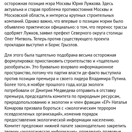
осторожная позиция мэра Москвы Юрия Лужкова. Здесь
актуальна и старая проблема противостояния Москвы и
Московской области, и интересы крупных строительных
компаний. Однако важно, что впервые о позиции мэрии было
объявлено практически официально: о том, что перенос трассы
одобряет Лужков, заявил префект Северного округа столицы
Олег Митволь. Теперь против существующего проекта
прокладки выступил и Борис Грызлов.
Для этого была тщательно подобрана весьма осторожная
формулировка: приостановить строительство и «тщательно
разобраться». Это буквально взорвало информационное
пространство, потому что партия власти де-факто выступила
против позиции премьера и своего лидера Владимира Путина.
Более того, в ноябре прошлого года, когда экологи
потребовали от Дмитрия Медведева отправить в отставку
премьера, председатель комитета по природным ресурсам,
природопользованию и экологии и член фракции «ЕР» Наталья
Комарова призвала бороться с «экологическим террором
псевдозеленых организаций», изменив порядок
предоставления экологической информации населению.
Комитет предложил нижней палате законодательно закрепить
термин «экологическая информация», определить правовые