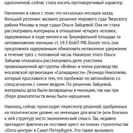
однозначной, сейчас стала носить противоречивый характер.
Напомним в связи с этим, что несколько месяцев назад
большой резонанс вызвало решение мирового суда Тверского
района Москвы в лице судьи Ольги Зайцевой. Она не стала
рассматривать материалы в отношении четырех человек,
задержанных в ходе митинга на Триумфальной площади за
неповиновение милиции ст. 19.3 КоАП РФ. Более того, она
предложила задержанным обжаловать незаконное удержание
в течение трех с половиной часов. Накануне этого Ольга
Зайцева отказалась рассматривать дело участника
провокационной арт-группы «Война» и члена руководства
московской организации «Солидарности» Леонида Николаева,
который прославился тем, что пробежал по автомобилю со
спецсигналом с синим ведром. По решению Зайцевой,
материалы дела были возвращены в милицию, так как при
сборе доказательств вины были нарушения.
Наконец, сейчас происходит пересмотр решений, одобренных
на политическом уровне, но имеющих для власти (или близких
к ней структур) чисто экономический смысл. Так, недавно
президент фактически поставил крест на планах строительства
«Охта-центра» в Санкт-Петербурге. Это также вызывало