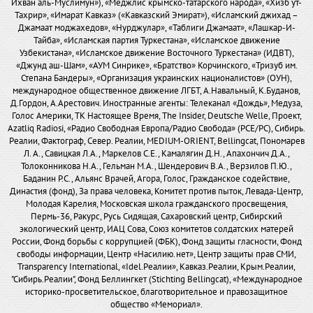
Ихван аль-Муслимун»), «Меджлис крымско-татарского народа», «Хизб ут-
Тахрир», «Имарат Кавказ» («Кавказский Эмират»), «Исламский джихад –
Джамаат моджахедов», «Нурджулар», «Таблиги Джамаат», «Лашкар-И-
Тайба», «Исламская партия Туркестана», «Исламское движение
Узбекистана», «Исламское движение Восточного Туркестана» (ИДВТ),
«Джунд аш-Шам», «АУМ Синрике», «Братство» Корчинского, «Тризуб им.
Степана Бандеры», «Организация украинских националистов» (ОУН),
международное общественное движение ЛГБТ, А.Навальный, К.Буданов,
Д.Гордон, А.Арестович. Иностранные агенты: Телеканал «Дождь», Медуза,
Голос Америки, ТК Настоящее Время, The Insider, Deutsche Welle, Проект,
Azatliq Radiosi, «Радио Свободная Европа/Радио Свобода» (PCE/PC), Сибирь.
Реалии, Фактограф, Север. Реалии, MEDIUM-ORIENT, Bellingcat, Пономарев
Л. А., Савицкая Л.А., Маркелов С.Е., Камалягин Д.Н., Апахончич Д.А.,
Толоконникова Н.А., Гельман М.А., Шендерович В.А., Верзилов П.Ю.,
Баданин Р.С., Альянс Врачей, Агора, Голос, Гражданское содействие,
Династия (фонд), За права человека, Комитет против пыток, Левада-Центр,
Молодая Карелия, Московская школа гражданского просвещения,
Пермь-36, Ракурс, Русь Сидящая, Сахаровский центр, Сибирский
экологический центр, ИАЦ Сова, Союз комитетов солдатских матерей
России, Фонд борьбы с коррупцией (ФБК), Фонд защиты гласности, Фонд
свободы информации, Центр «Насилию.нет», Центр защиты прав СМИ,
Transparency International, «Idel.Реалии», Кавказ.Реалии, Крым.Реалии,
"Сибирь.Реалии", Фонд Беллингкет (Stichting Bellingcat), «Международное
историко-просветительское, благотворительное и правозащитное
общество «Мемориал».