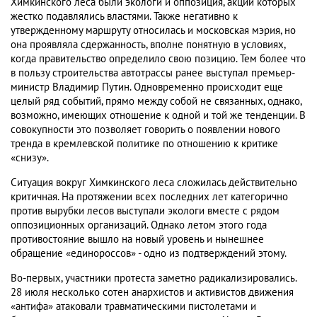
Химкинского леса были экологи и оппозиция, акции которых
жестко подавлялись властями. Также негативно к
утвержденному маршруту относилась и московская мэрия, но
она проявляла сдержанность, вполне понятную в условиях,
когда правительство определило свою позицию. Тем более что
в пользу строительства автотрассы ранее выступал премьер-
министр Владимир Путин. Одновременно происходит еще
целый ряд событий, прямо между собой не связанных, однако,
возможно, имеющих отношение к одной и той же тенденции. В
совокупности это позволяет говорить о появлении нового
тренда в кремлевской политике по отношению к критике
«снизу».
Ситуация вокруг Химкинского леса сложилась действительно
критичная. На протяжении всех последних лет категорично
против вырубки лесов выступали экологи вместе с рядом
оппозиционных организаций. Однако летом этого года
противостояние вышло на новый уровень и нынешнее
обращение «единороссов» - одно из подтверждений этому.
Во-первых, участники протеста заметно радикализировались.
28 июля несколько сотен анархистов и активистов движения
«антифа» атаковали травматическими пистолетами и