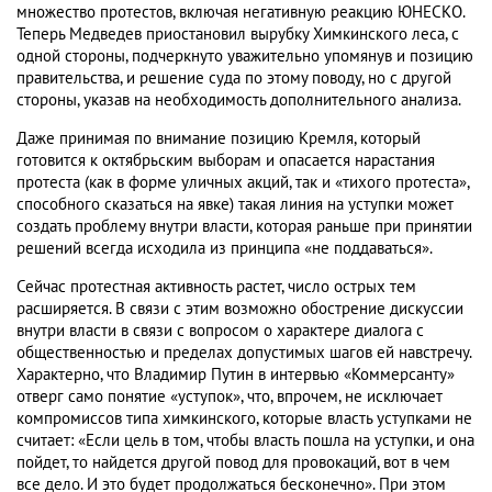
множество протестов, включая негативную реакцию ЮНЕСКО.
Теперь Медведев приостановил вырубку Химкинского леса, с
одной стороны, подчеркнуто уважительно упомянув и позицию
правительства, и решение суда по этому поводу, но с другой
стороны, указав на необходимость дополнительного анализа.
Даже принимая по внимание позицию Кремля, который
готовится к октябрьским выборам и опасается нарастания
протеста (как в форме уличных акций, так и «тихого протеста»,
способного сказаться на явке) такая линия на уступки может
создать проблему внутри власти, которая раньше при принятии
решений всегда исходила из принципа «не поддаваться».
Сейчас протестная активность растет, число острых тем
расширяется. В связи с этим возможно обострение дискуссии
внутри власти в связи с вопросом о характере диалога с
общественностью и пределах допустимых шагов ей навстречу.
Характерно, что Владимир Путин в интервью «Коммерсанту»
отверг само понятие «уступок», что, впрочем, не исключает
компромиссов типа химкинского, которые власть уступками не
считает: «Если цель в том, чтобы власть пошла на уступки, и она
пойдет, то найдется другой повод для провокаций, вот в чем
все дело. И это будет продолжаться бесконечно». При этом