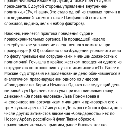
правам человека Владимир Лукин, а также пресс-служба
президента. С другой стороны, управление внутренней
политики, «ЕР», «Наши». Это стало одной из главных причин в
последовавшей затем отставке Памфиловой (хотя там
сложился, видимо, целый набор факторов).
Наконец, меняется практика поведения судов и
правоохранительных органов. На прошедшей неделе
петербургское управление следственного комитета при
прокуратуре (СКП) сообщило о возбуждении уголовного дела
по факту превышения сотрудниками милиции должностных
полномочий. Речь шла о крайне жестком поведении одного из
сотрудников по отношению к участникам акции «31». Ранее в
Москве суд отправил на доследование дело обвинявшегося в
аналогичном правонарушении одного из лидеров
«Солидарности» Бориса Немцова. Однако на следующий день
мировой суд Пресненского суда признал виновным главу
движения «За права человека» Льва Пономарева в
«неповиновении сотрудникам милиции» и приговорил его к
трем суткам ареста. 22 августа, в День российского флага, он в
числе других активистов движения «Солидарность» нес по
Новому Арбату российский флаг. Таким образом,
правоприменительная практика, ранее бывшая жестко