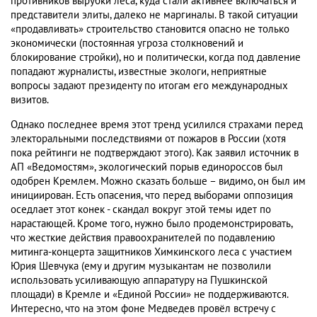
противников вырубки леса, куда стали активнее включаться и
представители элиты, далеко не маргиналы. В такой ситуации
«продавливать» строительство становится опасно не только
экономически (постоянная угроза столкновений и
блокирование стройки), но и политически, когда под давление
попадают журналисты, известные экологи, неприятные
вопросы задают президенту по итогам его международных
визитов.
Однако последнее время этот тренд усилился страхами перед
электоральными последствиями от пожаров в России (хотя
пока рейтинги не подтверждают этого). Как заявил источник в
АП «Ведомостям», экологический порыв единороссов был
одобрен Кремлем. Можно сказать больше – видимо, он был им
инициирован. Есть опасения, что перед выборами оппозиция
оседлает этот конек - скандал вокруг этой темы идет по
нарастающей. Кроме того, нужно было продемонстрировать,
что жесткие действия правоохранителей по подавлению
митинга-концерта защитников Химкинского леса с участием
Юрия Шевчука (ему и другим музыкантам не позволили
использовать усиливающую аппаратуру на Пушкинской
площади) в Кремле и «Единой России» не поддерживаются.
Интересно, что на этом фоне Медведев провёл встречу с