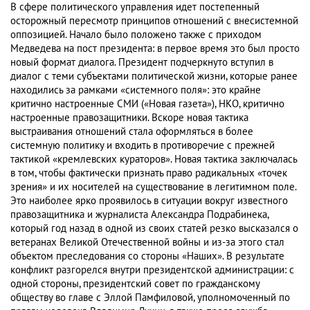
В сфере политического управления идет постепенный
осторожный пересмотр принципов отношений с внесистемной
оппозицией. Начало было положено также с приходом
Медведева на пост президента: в первое время это был просто
новый формат диалога. Президент подчеркнуто вступил в
диалог с теми субъектами политической жизни, которые ранее
находились за рамками «системного поля»: это крайне
критично настроенные СМИ («Новая газета»), НКО, критично
настроенные правозащитники. Вскоре новая тактика
выстраивания отношений стала оформляться в более
системную политику и входить в противоречие с прежней
тактикой «кремлевских кураторов». Новая тактика заключалась
в том, чтобы фактически признать право радикальных «точек
зрения» и их носителей на существование в легитимном поле.
Это наиболее ярко проявилось в ситуации вокруг известного
правозащитника и журналиста Александра Подрабинека,
который год назад в одной из своих статей резко высказался о
ветеранах Великой Отечественной войны и из-за этого стал
объектом преследования со стороны «Наших». В результате
конфликт разгорелся внутри президентской администрации: с
одной стороны, президентский совет по гражданскому
обществу во главе с Эллой Памфиловой, уполномоченный по