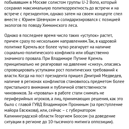
побывавшим в Москве солистом группы U-2 Bono, который
сохранял максимальную политкорректность до встречи и на
встрече с президентом, однако затем на своем концерте спел
вместе с Юрием Шевчуком и солидаризировался с позицией
экологов по поводу Химкинского леса.
Однако в последнее время число таких «уступок» растет,
причем сразу по нескольким направлениям.Так, в кадровой
политике Кремль все более чутко реагирует на наличие
социально-политического конфликта или общественно
значимого провала. При Владимире Путине Кремль
принципиально не реагировал на давление «снизу», опасаясь
спровоцировать уступками рост политических требований к
власти. Когда на пост президента пришел Дмитрий Медведев,
наличие в регионах конфликтов становилось предметом более
пристального внимания и публичной ответственности
чиновников. За «провалы» в работе стали снимать не
периферийных игроков, а лиц, принимающих решения, как это
было с главой ГУВД Владимиром Прониным (за преступление
майора Евсюкова), или, сейчас – с губернатором
Калининградской области Георгием Боосом (за доведение
ситуации в регионе до 10-тысячного митинга оппозиции).