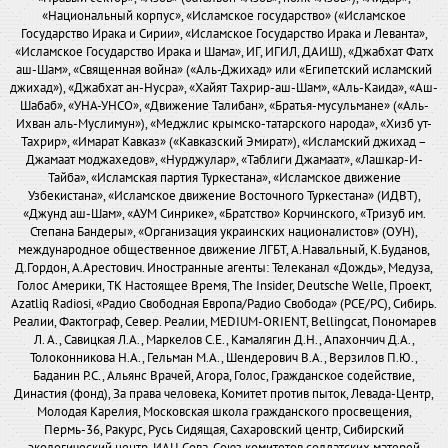
«Национальный корпус», «Исламское государство» («Исламское
Государство Ирака и Сирии», «Исламское Государство Ирака и Леванта»,
«Исламское Государство Ирака и Шама», ИГ, ИГИЛ, ДАИШ), «Джабхат Фатх
аш-Шам», «Священная война» («Аль-Джихад» или «Египетский исламский
джихад»), «Джабхат ан-Нусра», «Хайят Тахрир-аш-Шам», «Аль-Каида», «Аш-
Шабаб», «УНА-УНСО», «Движение Талибан», «Братья-мусульмане» («Аль-
Ихван аль-Муслимун»), «Меджлис крымско-татарского народа», «Хизб ут-
Тахрир», «Имарат Кавказ» («Кавказский Эмират»), «Исламский джихад –
Джамаат моджахедов», «Нурджулар», «Таблиги Джамаат», «Лашкар-И-
Тайба», «Исламская партия Туркестана», «Исламское движение
Узбекистана», «Исламское движение Восточного Туркестана» (ИДВТ),
«Джунд аш-Шам», «АУМ Синрике», «Братство» Корчинского, «Тризуб им.
Степана Бандеры», «Организация украинских националистов» (ОУН),
международное общественное движение ЛГБТ, А.Навальный, К.Буданов,
Д.Гордон, А.Арестович. Иностранные агенты: Телеканал «Дождь», Медуза,
Голос Америки, ТК Настоящее Время, The Insider, Deutsche Welle, Проект,
Azatliq Radiosi, «Радио Свободная Европа/Радио Свобода» (PCE/PC), Сибирь.
Реалии, Фактограф, Север. Реалии, MEDIUM-ORIENT, Bellingcat, Пономарев
Л. А., Савицкая Л.А., Маркелов С.Е., Камалягин Д.Н., Апахончич Д.А.,
Толоконникова Н.А., Гельман М.А., Шендерович В.А., Верзилов П.Ю.,
Баданин Р.С., Альянс Врачей, Агора, Голос, Гражданское содействие,
Династия (фонд), За права человека, Комитет против пыток, Левада-Центр,
Молодая Карелия, Московская школа гражданского просвещения,
Пермь-36, Ракурс, Русь Сидящая, Сахаровский центр, Сибирский