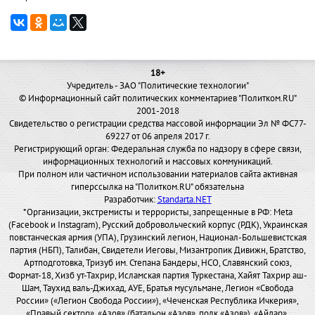
18+
Учредитель - ЗАО "Политические технологии"
© Информационный сайт политических комментариев "Политком.RU"
2001-2018
Свидетельство о регистрации средства массовой информации Эл № ФС77-
69227 от 06 апреля 2017 г.
Регистрирующий орган: Федеральная служба по надзору в сфере связи,
информационных технологий и массовых коммуникаций.
При полном или частичном использовании материалов сайта активная
гиперссылка на "Политком.RU" обязательна
Разработчик:
Standarta.NET
*Организации, экстремисты и террористы, запрещенные в РФ: Meta
(Facebook и Instagram), Русский добровольческий корпус (РДК), Украинская
повстанческая армия (УПА), Грузинский легион, Национал-Большевистская
партия (НБП), Талибан, Свидетели Иеговы, Мизантропик Дивижн, Братство,
Артподготовка, Тризуб им. Степана Бандеры, НСО, Славянский союз,
Формат-18, Хизб ут-Тахрир, Исламская партия Туркестана, Хайят Тахрир аш-
Шам, Таухид валь-Джихад, АУЕ, Братья мусульмане, Легион «Свобода
России» («Легион Свобода России»), «Чеченская Республика Ичкерия»,
«Правый сектор», «Азов» (батальон «Азов», полк «Азов»), «Айдар»,