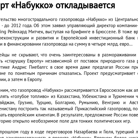
арт «Набукко» откладывается
тельство многострадального газопровода «Набукко» из Центральн
д - до 2012 года. Об этом заявил управляющий директор компании-
ing Рейнхард Митчек, выступая на брифинге в Брюсселе. В тоже в
реконструкции и развития и Европейский инвестиционный бан
ии в финансировании газопровода на сумму в четыре млрд. евро…
ейцы не скрывают, что очень заинтересованы в размораживании 
ть «старушку Европу» независимой от поставок природного газа 
етике Андрис Пиебалгс в свое время даже предлагал России при
яне по понятным причинам отказались. Проект предусматривает 
ии, а затем в Европу.
ним, что газопровод «Набукко» рассматривается Евросоюзом как аль
влять «голубое топливо» из Казахстана, Узбекистана и Туркмении 
айджан, Грузию, Турцию, Болгарию, Румынию, Венгрию и Авс
енистану построить так называемый Прикаспийский газопровод, п
пать европейским клиентам. В результате, предложение России пов
торию открыло необозримое поле для тонких политических игр.
в прошлом году в ходе переговоров Назарбаева и Гюля, турецкий л