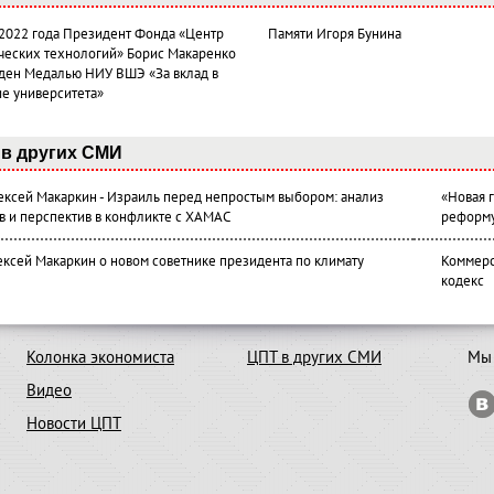
 2022 года Президент Фонда «Центр
Памяти Игоря Бунина
ческих технологий» Борис Макаренко
ден Медалью НИУ ВШЭ «За вклад в
ие университета»
в других СМИ
лексей Макаркин - Израиль перед непростым выбором: анализ
«Новая 
в и перспектив в конфликте с ХАМАС
реформ
ексей Макаркин о новом советнике президента по климату
Коммерс
кодекс
Колонка экономиста
ЦПТ в других СМИ
Мы 
Видео
Новости ЦПТ