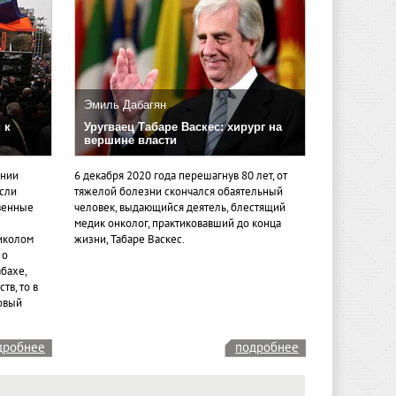
Эмиль Дабагян
 к
Уругваец Табаре Васкес: хирург на
вершине власти
ении
6 декабря 2020 года перешагнув 80 лет, от
если
тяжелой болезни скончался обаятельный
венные
человек, выдающийся деятель, блестящий
медик онколог, практиковавший до конца
иколом
жизни, Табаре Васкес.
 о
бахе,
тв, то в
овый
дробнее
подробнее