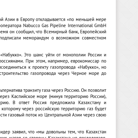
ой Азии в Европу откладывается «по меньшей мере
оператора Nabucco Gas Pipeline International GmbH
ремя он сообщил, что Всемирный банк, Европейский
к подписали меморандум о возможном совместном
«Набукко». Это шанс уйти от монополии России и
россиянами. При этом, например, еврокомиссар по
соединиться к проекту газопровода «Набукко», но
строительство газопровода через Черное море до
тернатива транзиту газа через Россию. Он позволит
через Каспийское море (минуя территорию России),
трию. В ответ Россия предложила Казахстану и
о которому через российскую территорию газ будет
ести газовый поток из Центральной Азии через свою
идер заявил, что «мы довольны тем, что Казахстан