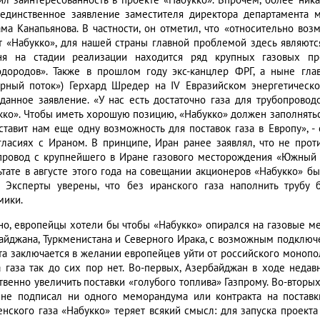
ил заинтересованность в проекте «Набукко». Впрочем, более ник
единственное заявление заместителя директора департамента 
ма Канапьянова. В частности, он отметил, что «относительно воз
т «Набукко», для нашей страны главной проблемой здесь являются
ня на стадии реализации находится ряд крупных газовых пр
одородов». Также в прошлом году экс-канцлер ФРГ, а ныне гла
ерный поток») Герхард Шредер на IV Евразийском энергетическ
данное заявление. «У нас есть достаточно газа для трубопрово
кко». Чтобы иметь хорошую позицию, «Набукко» должен заполняться
ставит нам еще одну возможность для поставок газа в Европу», 
гласиях с Ираном. В принципе, Иран ранее заявлял, что не прот
провод с крупнейшего в Иране газового месторождения «Южный П
ьтате в августе этого года на совещании акционеров «Набукко» бы
. Эксперты уверены, что без иранского газа наполнить трубу 
мики.
но, европейцы хотели бы чтобы «Набукко» опирался на газовые ме
айджана, Туркменистана и Северного Ирака, с возможным подключен
та заключается в желании европейцев уйти от российского монопол
 а газа так до сих пор нет. Во-первых, Азербайджан в ходе неда
твенно увеличить поставки «голубого топлива» Газпрому. Во-вторых
 не подписал ни одного меморандума или контракта на поставки
енского газа «Набукко» теряет всякий смысл: для запуска проек