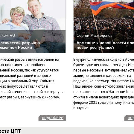
тком.RU
Сергей Маркедонов
ленческий разрыв в
Армения: к новой власти или
еменной России
новой республике?
нческий разрыв является одной из
Внутриполитический кризис в Арм
ых политических проблем
бушует уже несколько месяцев. И 
нной России, так как усугубляется
первые массовые антиправительст
пиальной разницей в вопросе
акции, начавшиеся, как реакция на
ации в глобальный мир. События
подписание премьер-министром Н
них полутора лет являются в
Пашиняном совместного заявления
ельной степени попыткой развернуть
прекращении огня в Нагорном Кара
этот разрыв, вернувшись к «норме».
стихли в канун новогодних празднес
феврале 2021 года они получили н
импульс.
подробнее
по
ости ЦПТ