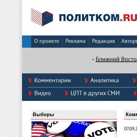
О проекте
Реклама
Редакция
Автор
Ближний Восто
Комментарии
Аналитика
Видео
ЦПТ в других СМИ
Выборы
Ком
07.09.