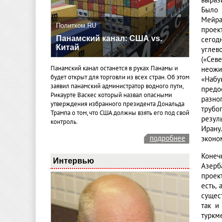
выраз
Было 
Мейра
Политком.RU
проек
Панамский канал: США vs.
сегод
Китай
углев
(«Сев
Панамский канал останется в руках Панамы и
неожи
будет открыт для торговли из всех стран. Об этом
«Набу
заявил панамский администратор водного пути,
предо
Рикаурте Васкес который назвал опасными
разно
утверждения избранного президента Дональда
трубо
Трампа о том, что США должны взять его под свой
резул
контроль.
Ирану
подробнее
эконо
Конеч
Интервью
Азерб
проек
есть,
сущес
так и
туркм