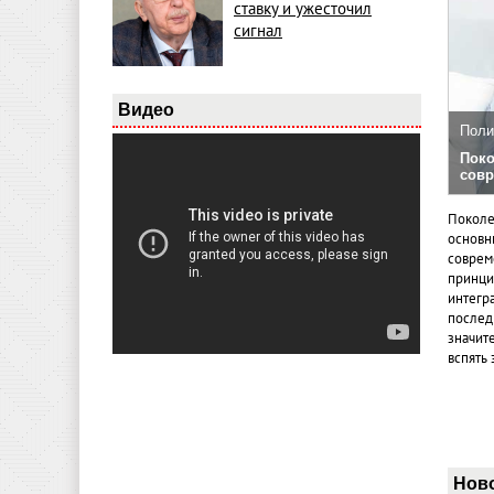
ставку и ужесточил
сигнал
Видео
Поли
Поко
совр
Поколе
основн
совреме
принци
интегр
послед
значит
вспять 
Нов