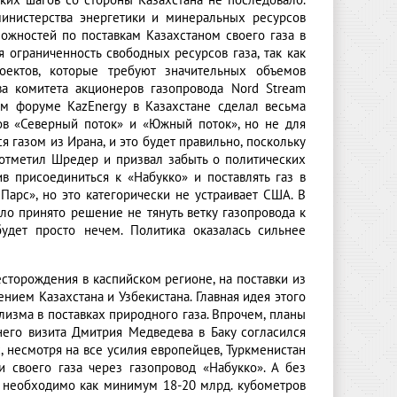
аких шагов со стороны Казахстана не последовало.
министерства энергетики и минеральных ресурсов
можностей по поставкам Казахстаном своего газа в
 ограниченность свободных ресурсов газа, так как
оектов, которые требуют значительных объемов
ва комитета акционеров газопровода Nord Stream
ом форуме KazEnergy в Казахстане сделал весьма
дов «Северный поток» и «Южный поток», но не для
 газом из Ирана, и это будет правильно, поскольку
- отметил Шредер и призвал забыть о политических
ив присоединиться к «Набукко» и поставлять газ в
арс», но это категорически не устраивает США. В
ло принято решение не тянуть ветку газопровода к
будет просто нечем. Политика оказалась сильнее
сторождения в каспийском регионе, на поставки из
ием Казахстана и Узбекистана. Главная идея этого
изма в поставках природного газа. Впрочем, планы
внего визита Дмитрия Медведева в Баку согласился
, несмотря на все усилия европейцев, Туркменистан
 своего газа через газопровод «Набукко». А без
та необходимо как минимум 18-20 млрд. кубометров