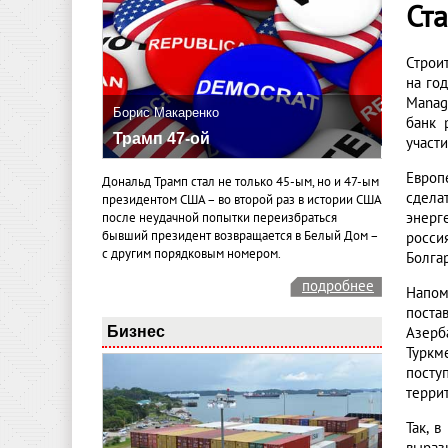
Ст
Строи
на го
Manag
Борис Макаренко
банк 
Трамп 47-ой
участ
Европ
Дональд Трамп стал не только 45-ым, но и 47-ым
сдела
президентом США – во второй раз в истории США
энерг
после неудачной попытки переизбраться
бывший президент возвращается в Белый Дом –
росси
с другим порядковым номером.
Болгар
подробнее
Напом
поста
Бизнес
Азерб
Туркм
посту
терри
Так, 