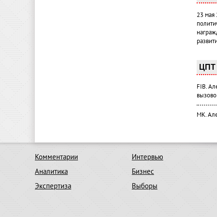
23 мая
полити
награж
развит
ЦПТ 
FIB. А
вызово
МК. Ал
Комментарии
Интервью
Аналитика
Бизнес
Экспертиза
Выборы