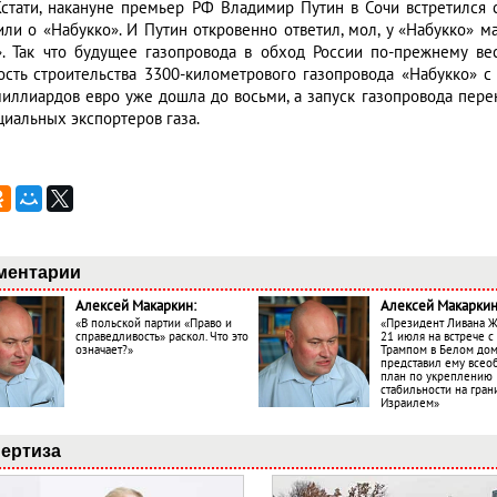
 Кстати, накануне премьер РФ Владимир Путин в Сочи встретился 
или о «Набукко». И Путин откровенно ответил, мол, у «Набукко»
». Так что будущее газопровода в обход России по-прежнему ве
ость строительства 3300-километрового газопровода «Набукко» 
миллиардов евро уже дошла до восьми, а запуск газопровода перене
циальных экспортеров газа.
ментарии
Алексей Макаркин:
Алексей Макаркин
«В польской партии «Право и
«Президент Ливана 
справедливость» раскол. Что это
21 июля на встрече 
означает?»
Трампом в Белом до
представил ему все
план по укреплению
стабильности на гран
Израилем»
ертиза