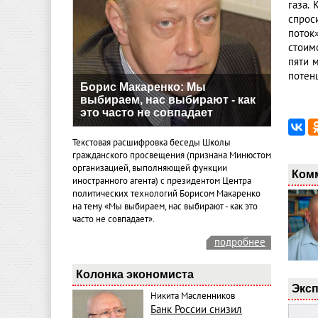
газа.
спрос
поток
стоим
пяти 
потен
Борис Макаренко: Мы
выбираем, нас выбирают - как
это часто не совпадает
Текстовая расшифровка беседы Школы
гражданского просвещения (признана Минюстом
организацией, выполняющей функции
Ком
иностранного агента) с президентом Центра
политических технологий Борисом Макаренко
на тему «Мы выбираем, нас выбирают - как это
часто не совпадает».
подробнее
Колонка экономиста
Эксп
Никита Масленников
Банк России снизил