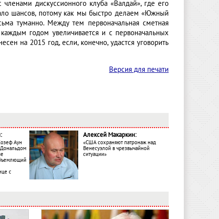
с членами дискуссионного клуба «Валдай», где его
 мало шансов, потому как мы быстро делаем «Южный
сьма туманно. Между тем первоначальная сметная
с каждым годом увеличивается и с первоначальных
сен на 2015 год, если, конечно, удастся уговорить
Версия для печати
:
Алексей Макаркин:
Жозеф Аун
«США сохраняют патронаж над
с Дональдом
Венесуэлой в чрезвычайной
ме
ситуации»
объемлющий
ице с