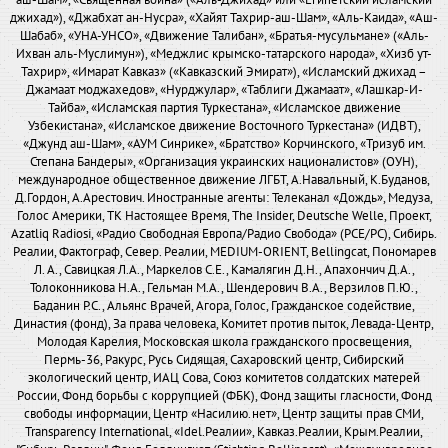
аш-Шам», «Священная война» («Аль-Джихад» или «Египетский исламский
джихад»), «Джабхат ан-Нусра», «Хайят Тахрир-аш-Шам», «Аль-Каида», «Аш-
Шабаб», «УНА-УНСО», «Движение Талибан», «Братья-мусульмане» («Аль-
Ихван аль-Муслимун»), «Меджлис крымско-татарского народа», «Хизб ут-
Тахрир», «Имарат Кавказ» («Кавказский Эмират»), «Исламский джихад –
Джамаат моджахедов», «Нурджулар», «Таблиги Джамаат», «Лашкар-И-
Тайба», «Исламская партия Туркестана», «Исламское движение
Узбекистана», «Исламское движение Восточного Туркестана» (ИДВТ),
«Джунд аш-Шам», «АУМ Синрике», «Братство» Корчинского, «Тризуб им.
Степана Бандеры», «Организация украинских националистов» (ОУН),
международное общественное движение ЛГБТ, А.Навальный, К.Буданов,
Д.Гордон, А.Арестович. Иностранные агенты: Телеканал «Дождь», Медуза,
Голос Америки, ТК Настоящее Время, The Insider, Deutsche Welle, Проект,
Azatliq Radiosi, «Радио Свободная Европа/Радио Свобода» (PCE/PC), Сибирь.
Реалии, Фактограф, Север. Реалии, MEDIUM-ORIENT, Bellingcat, Пономарев
Л. А., Савицкая Л.А., Маркелов С.Е., Камалягин Д.Н., Апахончич Д.А.,
Толоконникова Н.А., Гельман М.А., Шендерович В.А., Верзилов П.Ю.,
Баданин Р.С., Альянс Врачей, Агора, Голос, Гражданское содействие,
Династия (фонд), За права человека, Комитет против пыток, Левада-Центр,
Молодая Карелия, Московская школа гражданского просвещения,
Пермь-36, Ракурс, Русь Сидящая, Сахаровский центр, Сибирский
экологический центр, ИАЦ Сова, Союз комитетов солдатских матерей
России, Фонд борьбы с коррупцией (ФБК), Фонд защиты гласности, Фонд
свободы информации, Центр «Насилию.нет», Центр защиты прав СМИ,
Transparency International, «Idel.Реалии», Кавказ.Реалии, Крым.Реалии,