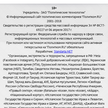
18+
Учредитель - ЗАО "Политические технологии"
© Информационный сайт политических комментариев "Политком.RU"
2001-2018
Свидетельство о регистрации средства массовой информации Эл № ФС77-
69227 от 06 апреля 2017 г.
Регистрирующий орган: Федеральная служба по надзору в сфере связи,
информационных технологий и массовых коммуникаций.
При полном или частичном использовании материалов сайта активная
гиперссылка на "Политком.RU" обязательна
Разработчик:
Standarta.NET
*Организации, экстремисты и террористы, запрещенные в РФ: Meta
(Facebook и Instagram), Русский добровольческий корпус (РДК), Украинская
повстанческая армия (УПА), Грузинский легион, Национал-Большевистская
партия (НБП), Талибан, Свидетели Иеговы, Мизантропик Дивижн, Братство,
Артподготовка, Тризуб им. Степана Бандеры, НСО, Славянский союз,
Формат-18, Хизб ут-Тахрир, Исламская партия Туркестана, Хайят Тахрир аш-
Шам, Таухид валь-Джихад, АУЕ, Братья мусульмане, Легион «Свобода
России» («Легион Свобода России»), «Чеченская Республика Ичкерия»,
«Правый сектор», «Азов» (батальон «Азов», полк «Азов»), «Айдар»,
«Национальный корпус», «Исламское государство» («Исламское
Государство Ирака и Сирии», «Исламское Государство Ирака и Леванта»,
«Исламское Государство Ирака и Шама», ИГ, ИГИЛ, ДАИШ), «Джабхат Фатх