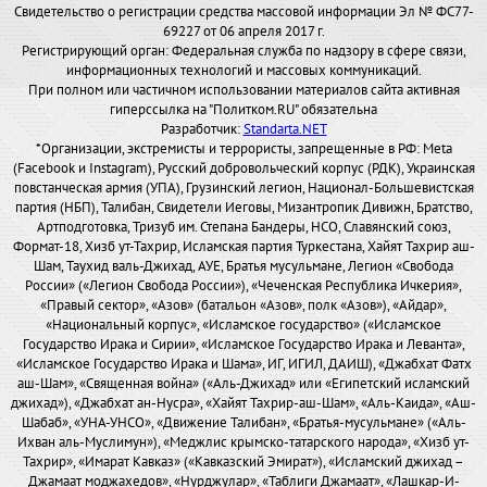
Свидетельство о регистрации средства массовой информации Эл № ФС77-
69227 от 06 апреля 2017 г.
Регистрирующий орган: Федеральная служба по надзору в сфере связи,
информационных технологий и массовых коммуникаций.
При полном или частичном использовании материалов сайта активная
гиперссылка на "Политком.RU" обязательна
Разработчик:
Standarta.NET
*Организации, экстремисты и террористы, запрещенные в РФ: Meta
(Facebook и Instagram), Русский добровольческий корпус (РДК), Украинская
повстанческая армия (УПА), Грузинский легион, Национал-Большевистская
партия (НБП), Талибан, Свидетели Иеговы, Мизантропик Дивижн, Братство,
Артподготовка, Тризуб им. Степана Бандеры, НСО, Славянский союз,
Формат-18, Хизб ут-Тахрир, Исламская партия Туркестана, Хайят Тахрир аш-
Шам, Таухид валь-Джихад, АУЕ, Братья мусульмане, Легион «Свобода
России» («Легион Свобода России»), «Чеченская Республика Ичкерия»,
«Правый сектор», «Азов» (батальон «Азов», полк «Азов»), «Айдар»,
«Национальный корпус», «Исламское государство» («Исламское
Государство Ирака и Сирии», «Исламское Государство Ирака и Леванта»,
«Исламское Государство Ирака и Шама», ИГ, ИГИЛ, ДАИШ), «Джабхат Фатх
аш-Шам», «Священная война» («Аль-Джихад» или «Египетский исламский
джихад»), «Джабхат ан-Нусра», «Хайят Тахрир-аш-Шам», «Аль-Каида», «Аш-
Шабаб», «УНА-УНСО», «Движение Талибан», «Братья-мусульмане» («Аль-
Ихван аль-Муслимун»), «Меджлис крымско-татарского народа», «Хизб ут-
Тахрир», «Имарат Кавказ» («Кавказский Эмират»), «Исламский джихад –
Джамаат моджахедов», «Нурджулар», «Таблиги Джамаат», «Лашкар-И-