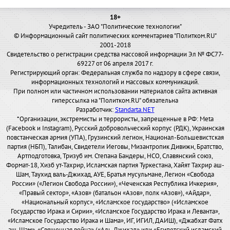
18+
Учредитель - ЗАО "Политические технологии"
© Информационный сайт политических комментариев "Политком.RU"
2001-2018
Свидетельство о регистрации средства массовой информации Эл № ФС77-
69227 от 06 апреля 2017 г.
Регистрирующий орган: Федеральная служба по надзору в сфере связи,
информационных технологий и массовых коммуникаций.
При полном или частичном использовании материалов сайта активная
гиперссылка на "Политком.RU" обязательна
Разработчик:
Standarta.NET
*Организации, экстремисты и террористы, запрещенные в РФ: Meta
(Facebook и Instagram), Русский добровольческий корпус (РДК), Украинская
повстанческая армия (УПА), Грузинский легион, Национал-Большевистская
партия (НБП), Талибан, Свидетели Иеговы, Мизантропик Дивижн, Братство,
Артподготовка, Тризуб им. Степана Бандеры, НСО, Славянский союз,
Формат-18, Хизб ут-Тахрир, Исламская партия Туркестана, Хайят Тахрир аш-
Шам, Таухид валь-Джихад, АУЕ, Братья мусульмане, Легион «Свобода
России» («Легион Свобода России»), «Чеченская Республика Ичкерия»,
«Правый сектор», «Азов» (батальон «Азов», полк «Азов»), «Айдар»,
«Национальный корпус», «Исламское государство» («Исламское
Государство Ирака и Сирии», «Исламское Государство Ирака и Леванта»,
«Исламское Государство Ирака и Шама», ИГ, ИГИЛ, ДАИШ), «Джабхат Фатх