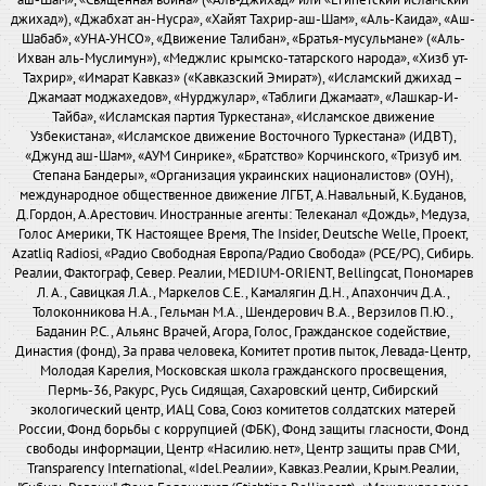
аш-Шам», «Священная война» («Аль-Джихад» или «Египетский исламский
джихад»), «Джабхат ан-Нусра», «Хайят Тахрир-аш-Шам», «Аль-Каида», «Аш-
Шабаб», «УНА-УНСО», «Движение Талибан», «Братья-мусульмане» («Аль-
Ихван аль-Муслимун»), «Меджлис крымско-татарского народа», «Хизб ут-
Тахрир», «Имарат Кавказ» («Кавказский Эмират»), «Исламский джихад –
Джамаат моджахедов», «Нурджулар», «Таблиги Джамаат», «Лашкар-И-
Тайба», «Исламская партия Туркестана», «Исламское движение
Узбекистана», «Исламское движение Восточного Туркестана» (ИДВТ),
«Джунд аш-Шам», «АУМ Синрике», «Братство» Корчинского, «Тризуб им.
Степана Бандеры», «Организация украинских националистов» (ОУН),
международное общественное движение ЛГБТ, А.Навальный, К.Буданов,
Д.Гордон, А.Арестович. Иностранные агенты: Телеканал «Дождь», Медуза,
Голос Америки, ТК Настоящее Время, The Insider, Deutsche Welle, Проект,
Azatliq Radiosi, «Радио Свободная Европа/Радио Свобода» (PCE/PC), Сибирь.
Реалии, Фактограф, Север. Реалии, MEDIUM-ORIENT, Bellingcat, Пономарев
Л. А., Савицкая Л.А., Маркелов С.Е., Камалягин Д.Н., Апахончич Д.А.,
Толоконникова Н.А., Гельман М.А., Шендерович В.А., Верзилов П.Ю.,
Баданин Р.С., Альянс Врачей, Агора, Голос, Гражданское содействие,
Династия (фонд), За права человека, Комитет против пыток, Левада-Центр,
Молодая Карелия, Московская школа гражданского просвещения,
Пермь-36, Ракурс, Русь Сидящая, Сахаровский центр, Сибирский
экологический центр, ИАЦ Сова, Союз комитетов солдатских матерей
России, Фонд борьбы с коррупцией (ФБК), Фонд защиты гласности, Фонд
свободы информации, Центр «Насилию.нет», Центр защиты прав СМИ,
Transparency International, «Idel.Реалии», Кавказ.Реалии, Крым.Реалии,