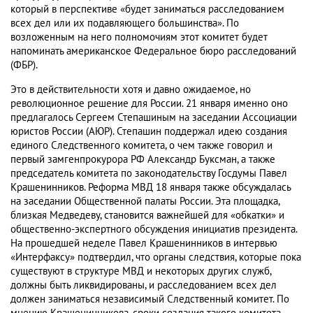
который в перспективе «будет заниматься расследованием
всех дел или их подавляющего большинства». По
возложенным на него полномочиям этот комитет будет
напоминать американское Федеральное бюро расследований
(ФБР).
Это в действительности хотя и давно ожидаемое, но
революционное решение для России. 21 января именно оно
предлагалось Сергеем Степашиным на заседании Ассоциации
юристов России (АЮР). Степашин поддержал идею создания
единого Следственного комитета, о чем также говорил и
первый замгенпрокурора РФ Александр Буксман, а также
председатель комитета по законодательству Госдумы Павел
Крашенинников. Реформа МВД 18 января также обсуждалась
на заседании Общественной палаты России. Эта площадка,
близкая Медведеву, становится важнейшей для «обкатки» и
общественно-экспертного обсуждения инициатив президента.
На прошедшей неделе Павел Крашенинников в интервью
«Интерфаксу» подтвердил, что органы следствия, которые пока
существуют в структуре МВД и некоторых других служб,
должны быть ликвидированы, и расследованием всех дел
должен заниматься независимый Следственный комитет. По