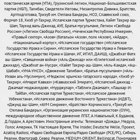
повстанческая армия (УПА), Грузинский легион, Национал-Большевистская
партия (НБП), Талибан, Свидетели Иеговы, Мизантропик Дивижн, Братство,
Артподготовка, Тризуб им. Степана Бандеры, НСО, Славянский союз,
Формат-18, Хизб ут-Тахрир, Исламская партия Туркестана, Хайят Тахрир аш-
Шам, Таухид валь-Джихад, АУЕ, Братья мусульмане, Легион «Свобода
России» («Легион Свобода России»), «Чеченская Республика Ичкерия»,
«Правый сектор», «Азов» (батальон «Азов», полк «Азов»), «Айдар»,
«Национальный корпус», «Исламское государство» («Исламское
Государство Ирака и Сирии», «Исламское Государство Ирака и Леванта»,
«Исламское Государство Ирака и Шама», ИГ, ИГИЛ, ДАИШ), «Джабхат Фатх
аш-Шам», «Священная война» («Аль-Джихад» или «Египетский исламский
джихад»), «Джабхат ан-Нусра», «Хайят Тахрир-аш-Шам», «Аль-Каида», «Аш-
Шабаб», «УНА-УНСО», «Движение Талибан», «Братья-мусульмане» («Аль-
Ихван аль-Муслимун»), «Меджлис крымско-татарского народа», «Хизб ут-
Тахрир», «Имарат Кавказ» («Кавказский Эмират»), «Исламский джихад –
Джамаат моджахедов», «Нурджулар», «Таблиги Джамаат», «Лашкар-И-
Тайба», «Исламская партия Туркестана», «Исламское движение
Узбекистана», «Исламское движение Восточного Туркестана» (ИДВТ),
«Джунд аш-Шам», «АУМ Синрике», «Братство» Корчинского, «Тризуб им.
Степана Бандеры», «Организация украинских националистов» (ОУН),
международное общественное движение ЛГБТ, А.Навальный, К.Буданов,
Д.Гордон, А.Арестович. Иностранные агенты: Телеканал «Дождь», Медуза,
Голос Америки, ТК Настоящее Время, The Insider, Deutsche Welle, Проект,
Azatliq Radiosi, «Радио Свободная Европа/Радио Свобода» (PCE/PC), Сибирь.
Реалии, Фактограф, Север. Реалии, MEDIUM-ORIENT, Bellingcat, Пономарев