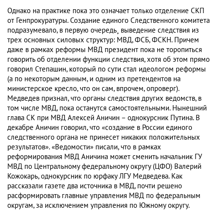
Однако на практике пока это означает только отделение СКП
от Генпрокуратуры. Создание единого Следственного комитета
подразумевало, в первую очередь¸ выведение следствия из
трех основных силовых структур: МВД, ФСБ, ФСКН. Причем
даже в рамках реформы МВД президент пока не торопиться
говорить об отделении функции следствия, хотя об этом прямо
говорил Степашин, который по сути стал идеологом реформы
(а по некоторым данным, и одним из претендентов на
министерское кресло, что он сам, впрочем, опроверг).
Медведев признал, что органы следствия других ведомств, в
том числе МВД, пока останутся самостоятельными. Нынешний
глава СК при МВД Алексей Аничин – однокурсник Путина. В
декабре Аничин говорил, что «создание в России единого
следственного органа не принесет никаких положительных
результатов». «Ведомости» писали, что в рамках
реформирования МВД Аничина может сменить начальник ГУ
МВД по Центральному федеральному округу (ЦФО) Валерий
Кожокарь, однокурсник по юрфаку ЛГУ Медведева. Как
рассказали газете два источника в МВД, почти решено
расформировать главные управления МВД по федеральным
округам, за исключением управления по Южному округу.