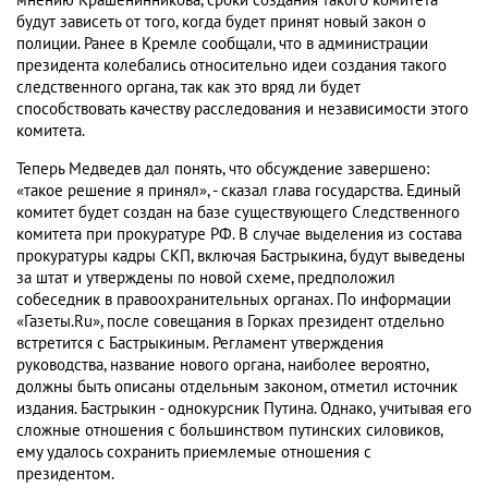
мнению Крашенинникова, сроки создания такого комитета
будут зависеть от того, когда будет принят новый закон о
полиции. Ранее в Кремле сообщали, что в администрации
президента колебались относительно идеи создания такого
следственного органа, так как это вряд ли будет
способствовать качеству расследования и независимости этого
комитета.
Теперь Медведев дал понять, что обсуждение завершено:
«такое решение я принял», - сказал глава государства. Единый
комитет будет создан на базе существующего Следственного
комитета при прокуратуре РФ. В случае выделения из состава
прокуратуры кадры СКП, включая Бастрыкина, будут выведены
за штат и утверждены по новой схеме, предположил
собеседник в правоохранительных органах. По информации
«Газеты.Ru», после совещания в Горках президент отдельно
встретится с Бастрыкиным. Регламент утверждения
руководства, название нового органа, наиболее вероятно,
должны быть описаны отдельным законом, отметил источник
издания. Бастрыкин - однокурсник Путина. Однако, учитывая его
сложные отношения с большинством путинских силовиков,
ему удалось сохранить приемлемые отношения с
президентом.