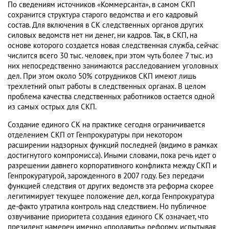
По сведениям источников «Коммерсанта», в самом СКП
сохранится структура старого ведомства и его кадровый
состав. Для включения в СК следственных органов других
силовых ведомств нет ни денег, ни кадров. Так, в СКП, на
основе которого создается новая следственная служба, сейчас
числится всего 30 тыс. человек, при этом чуть более 7 тыс. из
них непосредственно занимаются расследованием уголовных
дел. При этом около 50% сотрудников СКП имеют лишь
трехлетний опыт работы в следственных органах. В целом
проблема качества следственных работников остается одной
из самых острых для СКП.
Создание единого СК на практике сегодня ограничивается
отделением СКП от Генпрокуратуры при некотором
расширении надзорных функций последней (видимо в рамках
достигнутого компромисса). Иными словами, пока речь идет о
разрешении давнего корпоративного конфликта между СКП и
Генпрокуратурой, зарожденного в 2007 году. Без передачи
функцией следствия от других ведомств эта реформа скорее
легитимирует текущее положение дел, когда Генпрокуратура
де-факто утратила контроль над следствием. Но публичное
озвучивание приоритета создания единого СК означает, что
президент намерен именно «продавить» реформу, испытывая