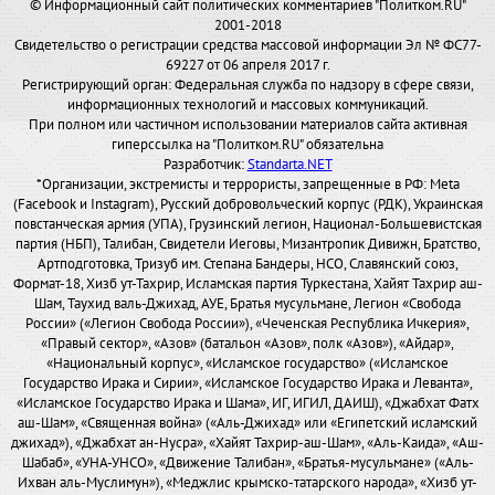
© Информационный сайт политических комментариев "Политком.RU"
2001-2018
Свидетельство о регистрации средства массовой информации Эл № ФС77-
69227 от 06 апреля 2017 г.
Регистрирующий орган: Федеральная служба по надзору в сфере связи,
информационных технологий и массовых коммуникаций.
При полном или частичном использовании материалов сайта активная
гиперссылка на "Политком.RU" обязательна
Разработчик:
Standarta.NET
*Организации, экстремисты и террористы, запрещенные в РФ: Meta
(Facebook и Instagram), Русский добровольческий корпус (РДК), Украинская
повстанческая армия (УПА), Грузинский легион, Национал-Большевистская
партия (НБП), Талибан, Свидетели Иеговы, Мизантропик Дивижн, Братство,
Артподготовка, Тризуб им. Степана Бандеры, НСО, Славянский союз,
Формат-18, Хизб ут-Тахрир, Исламская партия Туркестана, Хайят Тахрир аш-
Шам, Таухид валь-Джихад, АУЕ, Братья мусульмане, Легион «Свобода
России» («Легион Свобода России»), «Чеченская Республика Ичкерия»,
«Правый сектор», «Азов» (батальон «Азов», полк «Азов»), «Айдар»,
«Национальный корпус», «Исламское государство» («Исламское
Государство Ирака и Сирии», «Исламское Государство Ирака и Леванта»,
«Исламское Государство Ирака и Шама», ИГ, ИГИЛ, ДАИШ), «Джабхат Фатх
аш-Шам», «Священная война» («Аль-Джихад» или «Египетский исламский
джихад»), «Джабхат ан-Нусра», «Хайят Тахрир-аш-Шам», «Аль-Каида», «Аш-
Шабаб», «УНА-УНСО», «Движение Талибан», «Братья-мусульмане» («Аль-
Ихван аль-Муслимун»), «Меджлис крымско-татарского народа», «Хизб ут-