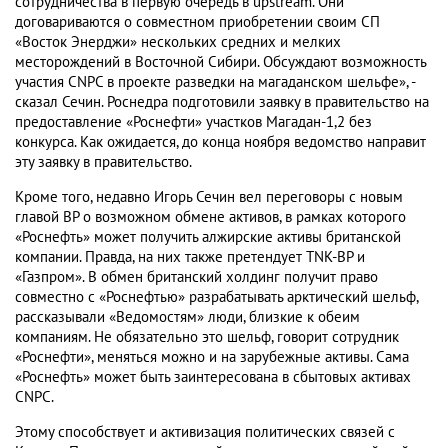
сотрудничества в первую очередь в upstream. Они
договариваются о совместном приобретении своим СП
«Восток Энерджи» нескольких средних и мелких
месторождений в Восточной Сибири. Обсуждают возможность
участия CNPC в проекте разведки на магаданском шельфе», -
сказал Сечин. Роснедра подготовили заявку в правительство на
предоставление «Роснефти» участков Магадан-1,2 без
конкурса. Как ожидается, до конца ноября ведомство направит
эту заявку в правительство.
Кроме того, недавно Игорь Сечин вел переговоры с новым
главой BP о возможном обмене активов, в рамках которого
«Роснефть» может получить алжирские активы британской
компании. Правда, на них также претендует TNK-BP и
«Газпром». В обмен британский холдинг получит право
совместно с «Роснефтью» разрабатывать арктический шельф,
рассказывали «Ведомостям» люди, близкие к обеим
компаниям. Не обязательно это шельф, говорит сотрудник
«Роснефти», меняться можно и на зарубежные активы. Сама
«Роснефть» может быть заинтересована в сбытовых активах
CNPC.
Этому способствует и активизация политических связей с