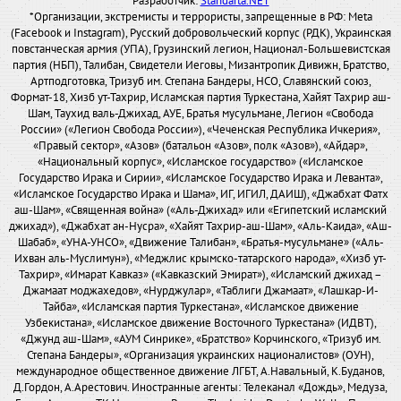
Разработчик:
Standarta.NET
*Организации, экстремисты и террористы, запрещенные в РФ: Meta
(Facebook и Instagram), Русский добровольческий корпус (РДК), Украинская
повстанческая армия (УПА), Грузинский легион, Национал-Большевистская
партия (НБП), Талибан, Свидетели Иеговы, Мизантропик Дивижн, Братство,
Артподготовка, Тризуб им. Степана Бандеры, НСО, Славянский союз,
Формат-18, Хизб ут-Тахрир, Исламская партия Туркестана, Хайят Тахрир аш-
Шам, Таухид валь-Джихад, АУЕ, Братья мусульмане, Легион «Свобода
России» («Легион Свобода России»), «Чеченская Республика Ичкерия»,
«Правый сектор», «Азов» (батальон «Азов», полк «Азов»), «Айдар»,
«Национальный корпус», «Исламское государство» («Исламское
Государство Ирака и Сирии», «Исламское Государство Ирака и Леванта»,
«Исламское Государство Ирака и Шама», ИГ, ИГИЛ, ДАИШ), «Джабхат Фатх
аш-Шам», «Священная война» («Аль-Джихад» или «Египетский исламский
джихад»), «Джабхат ан-Нусра», «Хайят Тахрир-аш-Шам», «Аль-Каида», «Аш-
Шабаб», «УНА-УНСО», «Движение Талибан», «Братья-мусульмане» («Аль-
Ихван аль-Муслимун»), «Меджлис крымско-татарского народа», «Хизб ут-
Тахрир», «Имарат Кавказ» («Кавказский Эмират»), «Исламский джихад –
Джамаат моджахедов», «Нурджулар», «Таблиги Джамаат», «Лашкар-И-
Тайба», «Исламская партия Туркестана», «Исламское движение
Узбекистана», «Исламское движение Восточного Туркестана» (ИДВТ),
«Джунд аш-Шам», «АУМ Синрике», «Братство» Корчинского, «Тризуб им.
Степана Бандеры», «Организация украинских националистов» (ОУН),
международное общественное движение ЛГБТ, А.Навальный, К.Буданов,
Д.Гордон, А.Арестович. Иностранные агенты: Телеканал «Дождь», Медуза,