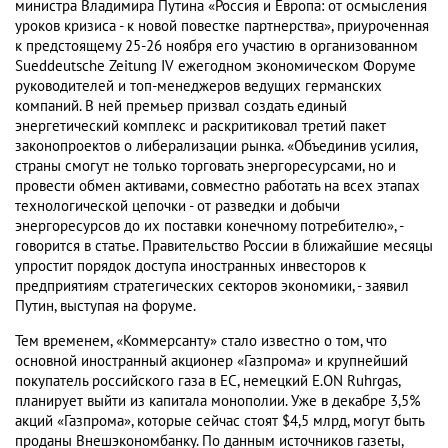
министра Владимира Путина «Россия и Европа: от осмысления
уроков кризиса - к новой повестке партнерства», приуроченная
к предстоящему 25-26 ноября его участию в организованном
Sueddeutsche Zeitung IV ежегодном экономическом Форуме
руководителей и топ-менеджеров ведущих германских
компаний. В ней премьер призвал создать единый
энергетический комплекс и раскритиковал третий пакет
законопроектов о либерализации рынка. «Объединив усилия,
страны смогут не только торговать энергоресурсами, но и
провести обмен активами, совместно работать на всех этапах
технологической цепочки - от разведки и добычи
энергоресурсов до их поставки конечному потребителю», -
говорится в статье. Правительство России в ближайшие месяцы
упростит порядок доступа иностранных инвесторов к
предприятиям стратегических секторов экономики, - заявил
Путин, выступая на форуме.
Тем временем, «Коммерсанту» стало известно о том, что
основной иностранный акционер «Газпрома» и крупнейший
покупатель российского газа в ЕС, немецкий E.ON Ruhrgas,
планирует выйти из капитала монополии. Уже в декабре 3,5%
акций «Газпрома», которые сейчас стоят $4,5 млрд, могут быть
проданы Внешэкономбанку. По данным источников газеты,