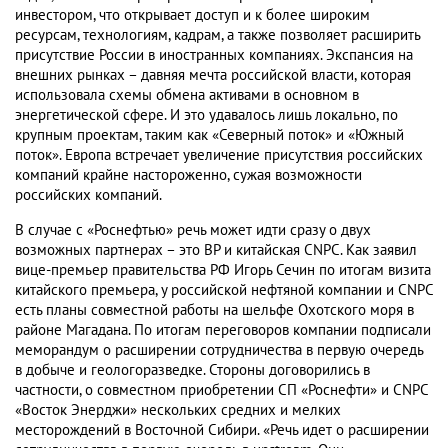
инвестором, что открывает доступ и к более широким
ресурсам, технологиям, кадрам, а также позволяет расширить
присутствие России в иностранных компаниях. Экспансия на
внешних рынках – давняя мечта российской власти, которая
использовала схемы обмена активами в основном в
энергетической сфере. И это удавалось лишь локально, по
крупным проектам, таким как «Северный поток» и «Южный
поток». Европа встречает увеличение присутствия российских
компаний крайне настороженно, сужая возможности
российских компаний.
В случае с «Роснефтью» речь может идти сразу о двух
возможных партнерах – это BP и китайская CNPC. Как заявил
вице-премьер правительства РФ Игорь Сечин по итогам визита
китайского премьера, у российской нефтяной компании и CNPC
есть планы совместной работы на шельфе Охотского моря в
районе Магадана. По итогам переговоров компании подписали
меморандум о расширении сотрудничества в первую очередь
в добыче и геологоразведке. Стороны договорились в
частности, о совместном приобретении СП «Роснефти» и CNPC
«Восток Энерджи» нескольких средних и мелких
месторождений в Восточной Сибири. «Речь идет о расширении