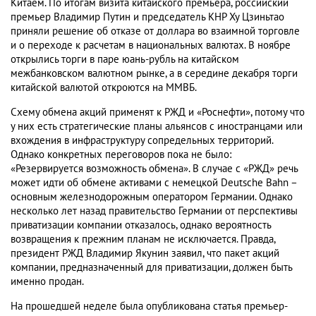
Китаем. По итогам визита китайского премьера, российский
премьер Владимир Путин и председатель КНР Ху Цзиньтао
приняли решение об отказе от доллара во взаимной торговле
и о переходе к расчетам в национальных валютах. В ноябре
открылись торги в паре юань-рубль на китайском
межбанковском валютном рынке, а в середине декабря торги
китайской валютой откроются на ММВБ.
Схему обмена акций применят к РЖД и «Роснефти», потому что
у них есть стратегические планы альянсов с иностранцами или
вхождения в инфраструктуру сопредельных территорий.
Однако конкретных переговоров пока не было:
«Резервируется возможность обмена». В случае с «РЖД» речь
может идти об обмене активами с немецкой Deutsche Bahn –
основным железнодорожным оператором Германии. Однако
несколько лет назад правительство Германии от перспективы
приватизации компании отказалось, однако вероятность
возвращения к прежним планам не исключается. Правда,
президент РЖД Владимир Якунин заявил, что пакет акций
компании, предназначенный для приватизации, должен быть
именно продан.
На прошедшей неделе была опубликована статья премьер-