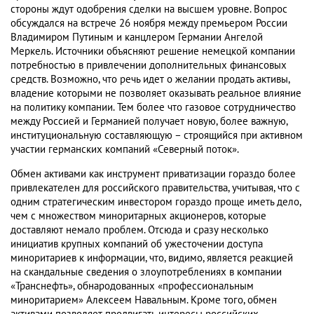
стороны ждут одобрения сделки на высшем уровне. Вопрос
обсуждался на встрече 26 ноября между премьером России
Владимиром Путиным и канцлером Германии Ангелой
Меркель. Источники объясняют решение немецкой компании
потребностью в привлечении дополнительных финансовых
средств. Возможно, что речь идет о желании продать активы,
владение которыми не позволяет оказывать реальное влияние
на политику компании. Тем более что газовое сотрудничество
между Россией и Германией получает новую, более важную,
институциональную составляющую – строящийся при активном
участии германских компаний «Северный поток».
Обмен активами как инструмент приватизации гораздо более
привлекателен для российского правительства, учитывая, что с
одним стратегическим инвестором гораздо проще иметь дело,
чем с множеством миноритарных акционеров, которые
доставляют немало проблем. Отсюда и сразу несколько
инициатив крупных компаний об ужесточении доступа
миноритариев к информации, что, видимо, является реакцией
на скандальные сведения о злоупотреблениях в компании
«Транснефть», обнародованных «профессиональным
миноритарием» Алексеем Навальным. Кроме того, обмен