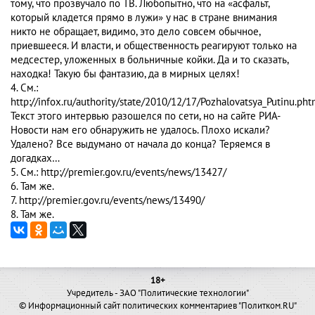
тому, что прозвучало по ТВ. Любопытно, что на «асфальт,
который кладется прямо в лужи» у нас в стране внимания
никто не обращает, видимо, это дело совсем обычное,
приевшееся. И власти, и общественность реагируют только на
медсестер, уложенных в больничные койки. Да и то сказать,
находка! Такую бы фантазию, да в мирных целях!
4. См.:
http://infox.ru/authority/state/2010/12/17/Pozhalovatsya_Putinu.pht
Текст этого интервью разошелся по сети, но на сайте РИА-
Новости нам его обнаружить не удалось. Плохо искали?
Удалено? Все выдумано от начала до конца? Теряемся в
догадках…
5. См.: http://premier.gov.ru/events/news/13427/
6. Там же.
7. http://premier.gov.ru/events/news/13490/
8. Там же.
18+
Учредитель - ЗАО "Политические технологии"
© Информационный сайт политических комментариев "Политком.RU"