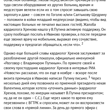
областной больнице. Якобы перед визитом премьера В.Путина
туда свезли оборудование из других больниц, врачам и
медсестрам велели если их о том спросят завышать свою
зарплату и даже – совсем по Гоголю и/или Салтыкову-Щедрину
– положили в койки младший медперсонал (видимо, чтобы вид
настоящих больных не печалил высоких гостей). Жалоба
кардиолога Хренова нашла у В.Путина активную поддержку. Он
сразу пообещал послать в Иваново проверки, а после передачи
еще звонил врачу на мобильник, выражал ему сочувствие,
2
поддержку и предлагал обращаться, «если что».
Однако еще большей славы кардиолог Хренов заслуживает за
разоблачение другой показухи, официально именуемой
«Разговор с Владимиром Путиным». По прямоте своей и
своему простодушию кардиолог Хренов в интервью РИА
«Новости» рассказал, что он еще в ноябре – вскоре после
3
визита премьера в Иваново написал Путину письмо.
Через
несколько дней ему позвонила из приемной президента некая
Валентина, которая хотела «уточнить данные» (кардиолог
Хренов, похоже, по инерции называет В.Путина президентом;
ну, да не он один – С.С.). Еще через какое-то время ему
перезвонили с ВГТРК и спросили, может ли он воспроизвести
свои слова в «прямой линии». За день до прямого эфира с