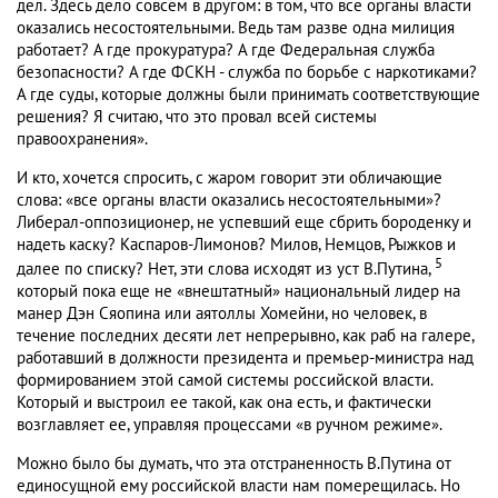
дел. Здесь дело совсем в другом: в том, что все органы власти
оказались несостоятельными. Ведь там разве одна милиция
работает? А где прокуратура? А где Федеральная служба
безопасности? А где ФСКН - служба по борьбе с наркотиками?
А где суды, которые должны были принимать соответствующие
решения? Я считаю, что это провал всей системы
правоохранения».
И кто, хочется спросить, с жаром говорит эти обличающие
слова: «все органы власти оказались несостоятельными»?
Либерал-оппозиционер, не успевший еще сбрить бороденку и
надеть каску? Каспаров-Лимонов? Милов, Немцов, Рыжков и
5
далее по списку? Нет, эти слова исходят из уст В.Путина,
который пока еще не «внештатный» национальный лидер на
манер Дэн Сяопина или аятоллы Хомейни, но человек, в
течение последних десяти лет непрерывно, как раб на галере,
работавший в должности президента и премьер-министра над
формированием этой самой системы российской власти.
Который и выстроил ее такой, как она есть, и фактически
возглавляет ее, управляя процессами «в ручном режиме».
Можно было бы думать, что эта отстраненность В.Путина от
единосущной ему российской власти нам померещилась. Но