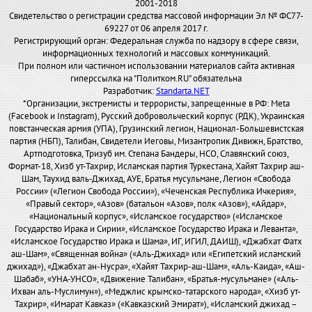
2001-2018
Свидетельство о регистрации средства массовой информации Эл № ФС77-
69227 от 06 апреля 2017 г.
Регистрирующий орган: Федеральная служба по надзору в сфере связи,
информационных технологий и массовых коммуникаций.
При полном или частичном использовании материалов сайта активная
гиперссылка на "Политком.RU" обязательна
Разработчик:
Standarta.NET
*Организации, экстремисты и террористы, запрещенные в РФ: Meta
(Facebook и Instagram), Русский добровольческий корпус (РДК), Украинская
повстанческая армия (УПА), Грузинский легион, Национал-Большевистская
партия (НБП), Талибан, Свидетели Иеговы, Мизантропик Дивижн, Братство,
Артподготовка, Тризуб им. Степана Бандеры, НСО, Славянский союз,
Формат-18, Хизб ут-Тахрир, Исламская партия Туркестана, Хайят Тахрир аш-
Шам, Таухид валь-Джихад, АУЕ, Братья мусульмане, Легион «Свобода
России» («Легион Свобода России»), «Чеченская Республика Ичкерия»,
«Правый сектор», «Азов» (батальон «Азов», полк «Азов»), «Айдар»,
«Национальный корпус», «Исламское государство» («Исламское
Государство Ирака и Сирии», «Исламское Государство Ирака и Леванта»,
«Исламское Государство Ирака и Шама», ИГ, ИГИЛ, ДАИШ), «Джабхат Фатх
аш-Шам», «Священная война» («Аль-Джихад» или «Египетский исламский
джихад»), «Джабхат ан-Нусра», «Хайят Тахрир-аш-Шам», «Аль-Каида», «Аш-
Шабаб», «УНА-УНСО», «Движение Талибан», «Братья-мусульмане» («Аль-
Ихван аль-Муслимун»), «Меджлис крымско-татарского народа», «Хизб ут-
Тахрир», «Имарат Кавказ» («Кавказский Эмират»), «Исламский джихад –