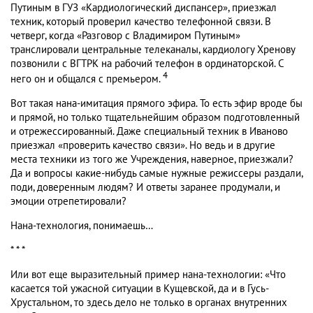
Путиным в ГУЗ «Кардиологический диспансер», приезжал
техник, который проверил качество телефонной связи. В
четверг, когда «Разговор с Владимиром Путиным»
транслировали центральные телеканалы, кардиологу Хренову
позвонили с ВГТРК на рабочий телефон в ординаторской. С
4
него он и общался с премьером.
Вот такая нана-имитация прямого эфира. То есть эфир вроде бы
и прямой, но только тщательнейшим образом подготовленный
и отрежессированный. Даже специальный техник в Иваново
приезжал «проверить качество связи». Но ведь и в другие
места техники из того же Учреждения, наверное, приезжали?
Да и вопросы какие-нибудь самые нужные режиссеры раздали,
поди, доверенным людям? И ответы заранее продумали, и
эмоции отрепетировали?
Нана-технология, понимаешь…
* * *
Или вот еще выразительный пример нана-технологии: «Что
касается той ужасной ситуации в Кущевской, да и в Гусь-
Хрустальном, то здесь дело не только в органах внутренних