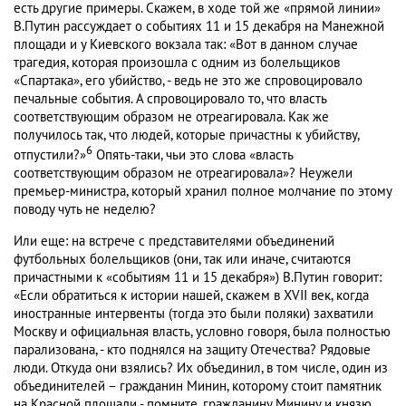
есть другие примеры. Скажем, в ходе той же «прямой линии»
В.Путин рассуждает о событиях 11 и 15 декабря на Манежной
площади и у Киевского вокзала так: «Вот в данном случае
трагедия, которая произошла с одним из болельщиков
«Спартака», его убийство, - ведь не это же спровоцировало
печальные события. А спровоцировало то, что власть
соответствующим образом не отреагировала. Как же
получилось так, что людей, которые причастны к убийству,
6
отпустили?»
Опять-таки, чьи это слова «власть
соответствующим образом не отреагировала»? Неужели
премьер-министра, который хранил полное молчание по этому
поводу чуть не неделю?
Или еще: на встрече с представителями объединений
футбольных болельщиков (они, так или иначе, считаются
причастными к «событиям 11 и 15 декабря») В.Путин говорит:
«Если обратиться к истории нашей, скажем в XVII век, когда
иностранные интервенты (тогда это были поляки) захватили
Москву и официальная власть, условно говоря, была полностью
парализована, - кто поднялся на защиту Отечества? Рядовые
люди. Откуда они взялись? Их объединил, в том числе, один из
объединителей – гражданин Минин, которому стоит памятник
на Красной площади - помните, гражданину Минину и князю