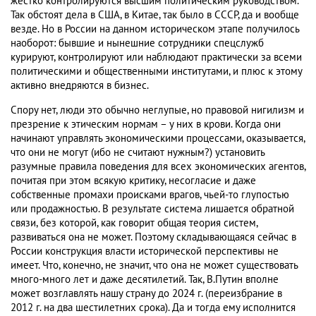
жестко контролируются высшим политическим руководством.
Так обстоят дела в США, в Китае, так было в СССР, да и вообще
везде. Но в России на данном историческом этапе получилось
наоборот: бывшие и нынешние сотрудники спецслужб
курируют, контролируют или наблюдают практически за всеми
политическими и общественными институтами, и плюс к этому
активно внедряются в бизнес.
Спору нет, люди это обычно неглупые, но правовой нигилизм и
презрение к этическим нормам – у них в крови. Когда они
начинают управлять экономическими процессами, оказывается,
что они не могут (ибо не считают нужным?) установить
разумные правила поведения для всех экономических агентов,
почитая при этом всякую критику, несогласие и даже
собственные промахи происками врагов, чьей-то глупостью
или продажностью. В результате система лишается обратной
связи, без которой, как говорит общая теория систем,
развиваться она не может. Поэтому складывающаяся сейчас в
России конструкция власти исторической перспективы не
имеет. Что, конечно, не значит, что она не может существовать
много-много лет и даже десятилетий. Так, В.Путин вполне
может возглавлять нашу страну до 2024 г. (переизбрание в
2012 г. на два шестилетних срока). Да и тогда ему исполнится