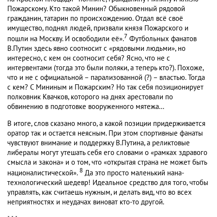
Пожарскому. Кто такой Минин? Обыкновенный рядовой
гражданин, татарин по происхождению. Отдал всё своё
имущество, поднял людей, призвали князя Пожарского и
7
пошли на Москву. И освободили её».
Футбольных фанатов
В.Путин здесь явно соотносит с «рядовыми людьми», но
интересно, с кем он соотносит себя? Ясно, что не с
интервентами (тогда это были поляки, а теперь кто?). Похоже,
что и не с официальной – парализованной (?) – властью. Тогда
с кем? С Мининым и Пожарским? Но так себя позиционирует
полковник Квачков, которого на днях арестовали по
обвинению в подготовке вооруженного мятежа…
В итоге, слов сказано много, а какой позиции придерживается
оратор так и остается неясным. При этом спортивные фанаты
чувствуют внимание и поддержку В.Путина, а реликтовые
либералы могут утешать себя его словами о «рамках здравого
смысла и закона» и о том, что «открытая страна не может быть
8
националистической».
Да это просто маленький нана-
технологический шедевр! Идеальное средство для того, чтобы
управлять, как считаешь нужным, и делать вид, что во всех
неприятностях и неудачах виноват кто-то другой.