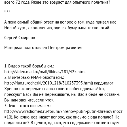
всего 72 года. Разве это возраст для опытного политика?
* * *
А пока самый общий ответ на вопрос о том, куда привел нас
Новый курс, к сожалению, один: к буму нана-технологий.
Сергей Смирнов
Материал подготовлен Центром развития
1. Видео такой борьбы см.:
http://video.mail.ru/mail/likinas/181/425.html
2. В интервью РИА-Новости (см.:
http://rian.ru/ocherki/20101218/310237395.html) кардиолог
Хренов так передает слова своего собеседника: «Что,
прессуют Вас? Вы не переживайте, мы Вас в беде не оставим.
Вы нам звоните, если что».
3. Текст этого письма см.:
http://www.radiomed.ru/forum/khrenov-putin-putin-khrenov (пост
#10). Конечно, возникает вопрос, как письмо сюда попало? Не
подделка ли? В целом, однако, его содержание соответствует