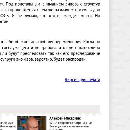
а». Под пристальным вниманием силовых структур
ь его продолжения с тем же размахом, поскольку он
ФСБ. Я не думаю, что кто-то жаждет мести. Но
ятий.
тся себе обеспечить свободу перемещения. Когда он
е госслужащего и не требовали от него каких-либо
 ли будут преследовать, так как его преследование
супруги экс-мэра, вероятно, будет распродан.
Версия для печати
:
Алексей Макаркин:
Жозеф Аун
«США сохраняют патронаж над
с Дональдом
Венесуэлой в чрезвычайной
ме
ситуации»