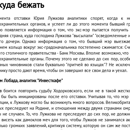
куда бежать
ента отставки Юрия Лужкова аналитики спорят, когда к н
охранительных органов, и успеет ли до этого момента бывший гр
ю появляется информация о том, что экс-мэр пытается получить 
дняя страна, куда господина Лужкова "высылали" "осведомленные и
го дочери. Однако информация о том, что бывший мэр выезжа
нем кольцо вокруг экс-градоначальника постепенно сжимается: Сч
го столичного правительства - Банк Москвы. Вполне возможно, что
охранительные органы. Почему этого не сделано до сих пор, осо
чных чиновников стали буквально "притчей во языцах"? Не исключе
ику просто дают время, чтобы он завершил все свои дела и уехал.
м Лобада, аналитик "Инвесткафе"
в боится повторить судьбу Ходорковского, если не в такой жест
 бы быть инициированы после его отставки. Учитывая то, что мэ
пции, к Лужкову могло бы возникнуть много вопросов. Великобрит
ых преследуют на Родине, и отношения между двумя странами омр
ы не случаен. То, что Лужкова не преследуют до сих пор, не должн
 висеть как дамоклов меч для того, чтобы Лужков не занимался ак
лько громких заявлений, критикуя систему, которую он сам же пос