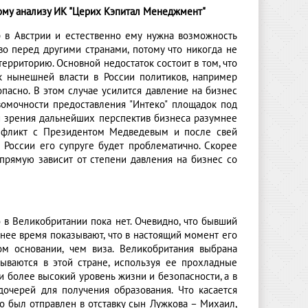
ому анализу ИК "Церих Кэпитал Менеджмент"
 в Австрии и естественно ему нужна возможность
о перед другими странами, потому что никогда не
ерриторию. Основной недостаток состоит в том, что
к нынешней власти в России политиков, например
пасно. В этом случае усилится давление на бизнес
омочности предоставления "Интеко" площадок под
ки зрения дальнейших перспектив бизнеса разумнее
нфликт с Президентом Медведевым и после свей
в России его супруге будет проблематично. Скорее
апрямую зависит от степени давления на бизнес со
в Великобритании пока нет. Очевидно, что бывший
днее время показывают, что в настоящий момент его
м основании, чем виза. Великобритания выбрана
ываются в этой стране, используя ее прохладные
 более высокий уровень жизни и безопасности, а в
очерей для получения образования. Что касается
но был отправлен в отставку сын Лужкова – Михаил,