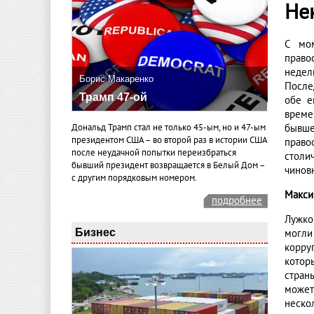
Не
С мом
право
недел
Борис Макаренко
После
Трамп 47-ой
обе е
време
Дональд Трамп стал не только 45-ым, но и 47-ым
бывше
президентом США – во второй раз в истории США
право
после неудачной попытки переизбраться
столи
бывший президент возвращается в Белый Дом –
чиновн
с другим порядковым номером.
Макси
подробнее
Лужко
Бизнес
могли
корру
котор
стран
может
неско