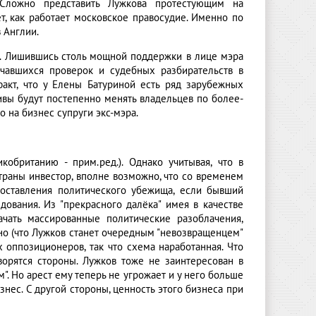
 Сложно представить Лужкова протестующим на
, как работает московское правосудие. Именно по
 Англии.
Ф. Лишившись столь мощной поддержки в лице мэра
ачавшихся проверок и судебных разбирательств в
факт, что у Елены Батуриной есть ряд зарубежных
тивы будут постепенно менять владельцев по более-
 на бизнес супруги экс-мэра.
кобританию - прим.ред.). Однако учитывая, что в
траны инвестор, вполне возможно, что со временем
доставления политического убежища, если бывший
ования. Из "прекрасного далёка" имея в качестве
чать массированные политические разоблачения,
ено (что Лужков станет очередным "невозвращенцем"
х оппозиционеров, так что схема наработанная. Что
оворятся стороны. Лужков тоже не заинтересован в
". Но арест ему теперь не угрожает и у него больше
знес. С другой стороны, ценность этого бизнеса при