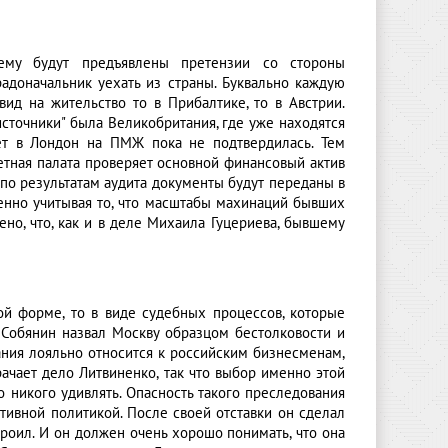
ему будут предъявлены претензии со стороны
адоначальник уехать из страны. Буквально каждую
вид на жительство то в Прибалтике, то в Австрии.
сточники" была Великобритания, где уже находятся
ет в Лондон на ПМЖ пока не подтвердилась. Тем
етная палата проверяет основной финансовый актив
 по результатам аудита документы будут переданы в
бенно учитывая то, что масштабы махинаций бывших
но, что, как и в деле Михаила Гуцериева, бывшему
кой форме, то в виде судебных процессов, которые
р Собянин назвал Москву образцом бестолковости и
ания лояльно относится к российским бизнесменам,
ачает дело Литвиненко, так что выбор именно этой
о никого удивлять. Опасность такого преследования
тивной политикой. После своей отставки он сделал
троил. И он должен очень хорошо понимать, что она