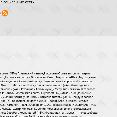
в социальных сетях
я армия (УПА), Грузинский легион, Национал-Большевистская партия
хрир, Исламская партия Туркестана, Хайят Тахрир аш-Шам, Таухид валь-
«Азов», полк «Азов»), «Айдар», «Национальный корпус», «Исламское
), «Джабхат Фатх аш-Шам», «Священная война» («Аль-Джихад» или
ульмане» («Аль-Ихван аль-Муслимун»), «Меджлис крымско-татарского
р-И-Тайба», «Исламская партия Туркестана», «Исламское движение
ры», «Организация украинских националистов» (ОУН), международное
мя, The Insider, Deutsche Welle, Проект, Azatliq Radiosi, «Радио
.Е., Камалягин Д.Н., Апахончич Д.А., Толоконникова Н.А., Гельман М.А.,
ток, Левада-Центр, Молодая Карелия, Московская школа гражданского
Фонд борьбы с коррупцией (ФБК), Фонд защиты гласности, Фонд свободы
еллингкет (Stichting Bellingcat), «Международное историко-