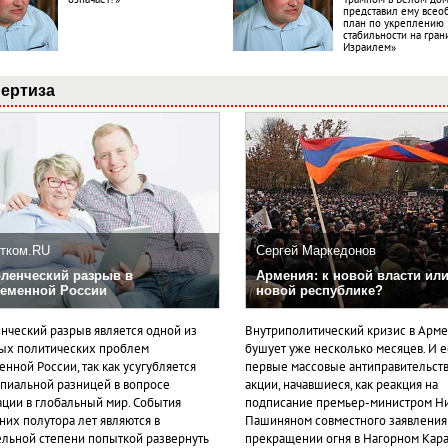
представил ему все
план по укреплению
стабильности на гран
Израилем»
ертиза
тком.RU
Сергей Маркедонов
ленческий разрыв в
Армения: к новой власти или
еменной России
новой республике?
нческий разрыв является одной из
Внутриполитический кризис в Арм
ых политических проблем
бушует уже несколько месяцев. И 
нной России, так как усугубляется
первые массовые антиправительст
пиальной разницей в вопросе
акции, начавшиеся, как реакция на
ации в глобальный мир. События
подписание премьер-министром Н
них полутора лет являются в
Пашиняном совместного заявления
ельной степени попыткой развернуть
прекращении огня в Нагорном Кара