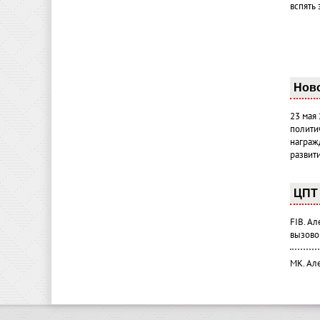
вспять 
Нов
23 мая
полити
награж
развит
ЦПТ 
FIB. А
вызово
МК. Ал