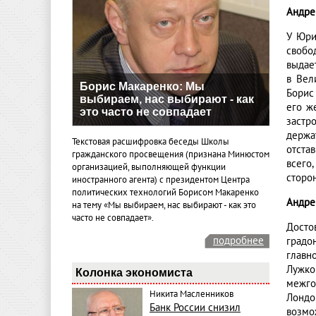
Андре
У Юри
свобо
выдае
в Вел
Борис Макаренко: Мы
Борис
выбираем, нас выбирают - как
его ж
это часто не совпадает
застр
держа
Текстовая расшифровка беседы Школы
отста
гражданского просвещения (признана Минюстом
всего
организацией, выполняющей функции
сторо
иностранного агента) с президентом Центра
политических технологий Борисом Макаренко
Андре
на тему «Мы выбираем, нас выбирают - как это
часто не совпадает».
Досто
подробнее
градо
главн
Лужко
Колонка экономиста
межго
Никита Масленников
Лондо
Банк России снизил
возмо