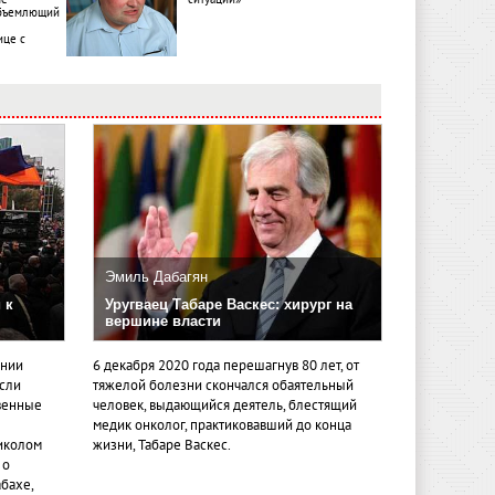
объемлющий
ице с
Эмиль Дабагян
 к
Уругваец Табаре Васкес: хирург на
вершине власти
ении
6 декабря 2020 года перешагнув 80 лет, от
если
тяжелой болезни скончался обаятельный
венные
человек, выдающийся деятель, блестящий
медик онколог, практиковавший до конца
иколом
жизни, Табаре Васкес.
 о
бахе,