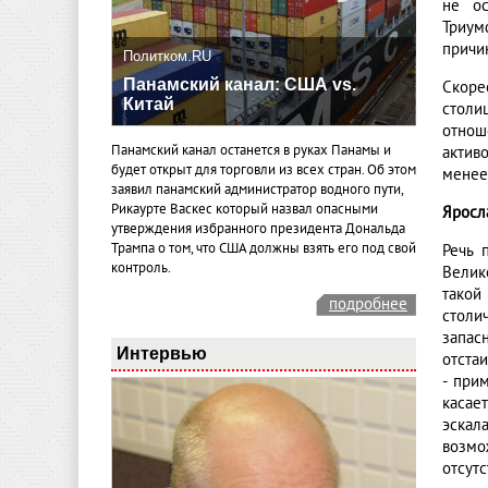
не ос
Триум
причи
Политком.RU
Панамский канал: США vs.
Скоре
Китай
столи
отнош
Панамский канал останется в руках Панамы и
актив
будет открыт для торговли из всех стран. Об этом
менее
заявил панамский администратор водного пути,
Рикаурте Васкес который назвал опасными
Яросл
утверждения избранного президента Дональда
Трампа о том, что США должны взять его под свой
Речь 
контроль.
Велик
такой
подробнее
столи
запас
Интервью
отста
- при
касае
эскала
возмож
отсут