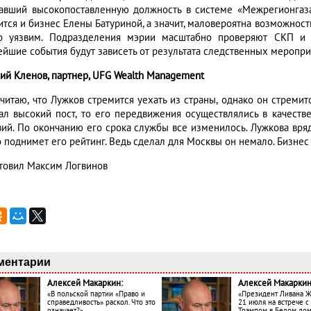
авший высокопоставленную должность в системе «Межрегионгаз
ится и бизнес Елены Батуриной, а значит, маловероятна возможност
о уязвим. Подразделения мэрии масштабно проверяют СКП и 
ейшие события будут зависеть от результата следственных меропри
ий Кленов, партнер, UFG Wealth Management
считаю, что Лужков стремится уехать из страны, однако он стреми
ал высокий пост, то его передвижения осуществлялись в качеств
вий. По окончанию его срока службы все изменилось. Лужкова вряд
 поднимет его рейтинг. Ведь сделал для Москвы он немало. Бизнес 
товил Максим Логвинов
ментарии
Алексей Макаркин:
Алексей Макаркин
«В польской партии «Право и
«Президент Ливана 
справедливость» раскол. Что это
21 июля на встрече 
означает?»
Трампом в Белом до