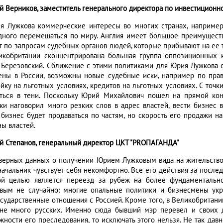
й Верников, заместитель генерального директора по инвестиционн
я Лужкова коммерческие интересы во многих странах, например
дного перемешаться по миру. Англия имеет большое преимуществ
т по запросам судебных органов людей, которые прибывают на ее т
икобритании сконцентрирована большая группа оппозиционных 
 Березовский. Сближение с этими политиками для Юрия Лужкова о
ены в России, возможны новые судебные иски, например по прав
ойку на льготных условиях, кредитов на льготных условиях. С точ
ться в тени. Поскольку Юрий Михайлович пошел на прямой ко
вки наговорил много резких слов в адрес властей, вести бизнес 
, бизнес будет продаваться по частям, но скорость его продажи н
ны властей.
й Степанов, генеральный директор ЦКТ "РRОПАГАНДА"
верных данных о получении Юрием Лужковым вида на жительство 
начальник чувствует себя некомфортно. Все его действия за после
ой целью является переезд за рубеж на более фундаментально
вым не случайно: многие опальные политики и бизнесмены укр
сударственные отношения с Россией. Кроме того, в Великобритании
не много русских. Именно сюда бывший мэр перевел и своих д
жности его преследования, то исключать этого нельзя. Не так дав