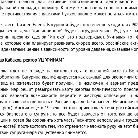
тавляет шансов для активной оппозиционной деятельности.
фальной площади, например. К тому же он очень хорошо понимает
не противостояния с властями Лужков вполне может остаться жить в
е всего, бизнес Елены Батуриной будет постепенно уходить из Р
цы вести дела "дистанционно" будет затруднительно. Ряд уже н
ении прежних сделок "Интеко" это подтверждает. Учитывая тот 
ов, которые она планирует развивать, скорее всего, российские ак
 адекватным ценам в зависимости от уровня давления, оказываемого
ав Кабаков, ректор УЦ "ФИНАМ"
пока идет не о виде на жительство, а о въездной визе (в Вели
обритании Батурина квалифицируется как важный для экономики с
 вид на жительство будет получен. Не исключен и вариант пре
чный мэр решит разыгрывать карту жертвы политического преслед
ного варианта возможность перейти в жесткую оппозицию и на
ивать свою собственность в России гораздо безопаснее. Не исключ
м. ред.). Англия еще в 19 веке охотно привечала у себя российски
тся бизнеса его супруги, то все будет зависеть от того, как дог
ции и хотел бы сохранить хоть часть "нажитого непосильным трудом
ностей противостоять тем, кто стремится наложить руку на этот би
ствии супруга-мэра существенно снижается.