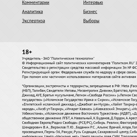
Комментарии
Интервью
Аналитика
Бизнес
Экспертиза
Выборы
18+
Учредитель - ЗАО "Политические технологии"
© Информационный сайт политических комментариев "Политком.RU"
Свидетельство о регистрации средства массовой информации Эл № ФС7
Регистрирующий орган: Федеральная служба по надзору в сфере связ
При полном или частичном использовании материалов сайта активная 
*Организации, экстремисты и террористы, запрещенные в РФ: Meta (Fac
(НБП), Талибан, Свидетели Иеговы, Мизантропик Дивижн, Братство, Артп
Джихад, АУЕ, Братья мусульмане, Легион «Свобода России» («Легион Сво
государство» («Исламское Государство Ирака и Сирии», «Исламское Го
«Египетский исламский джихад»), «Джабхат ан-Нусра», «Хайят Тахрир
народа», «Хизб ут-Тахрир», «Имарат Кавказ» («Кавказский Эмират»), 
Узбекистана», «Исламское движение Восточного Туркестана» (ИДВТ), «
общественное движение ЛГБТ, А.Навальный, К.Буданов, Д.Гордон, А.Аресто
Свободная Европа/Радио Свобода» (PCE/PC), Сибирь. Реалии, Фактограф, С
Шендерович В.А., Верзилов П.Ю., Баданин Р.С., Альянс Врачей, Агора, Г
просвещения, Пермь-36, Ракурс, Русь Сидящая, Сахаровский центр, Сиб
информации, Центр «Насилию.нет», Центр защиты прав СМИ, Transparency