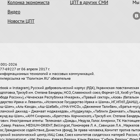
Колонка экономиста
ЦПТ в других СМИ
Мы 
Видео
Новости ЦПТ
 2001-2026
7-69227 от 06 апреля 2017 г.
и, информационных технологий и массовых коммуникаций.
гиперссылка на "Политком.RU" обязательна
ebook и Instagram), Русский добровольческий корпус (РДК), Украинская повстанческа
одготовка, Тризуб им. Степана Бандеры, НСО, Славянский союз, Формат-18, Хизб ут-Та
бода России»), «Чеченская Республика Ичкерия», «Правый сектор», «Азов» (батальон 
сударство Ирака и Леванта», «Исламское Государство Ирака и Шама», ИГ, ИГИЛ, ДАИШ
-аш-Шам», «Аль-Каида», «Аш-Шабаб», «УНА-УНСО», «Движение Талибан», «Братья-мус
«Исламский джихад – Джамаат моджахедов», «Нурджулар», «Таблиги Джамаат», «Лашка
Джунд аш-Шам», «АУМ Синрике», «Братство» Корчинского, «Тризуб им. Степана Банде
вич. Иностранные агенты: Телеканал «Дождь», Медуза, Голос Америки, ТК Настоящее Вре
евер. Реалии, MEDIUM-ORIENT, Bellingcat, Пономарев Л. А., Савицкая Л.А., Маркелов С
олос, Гражданское содействие, Династия (фонд), За права человека, Комитет против пы
ирский экологический центр, ИАЦ Сова, Союз комитетов солдатских матерей России, 
 International, «Idel.Реалии», Кавказ.Реалии, Крым.Реалии, "Сибирь.Реалии", Фонд Б