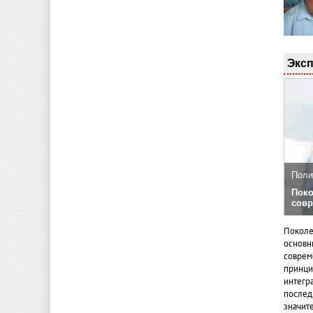
Эксп
Поли
Поко
совр
Поколе
основн
совреме
принци
интегр
послед
значит