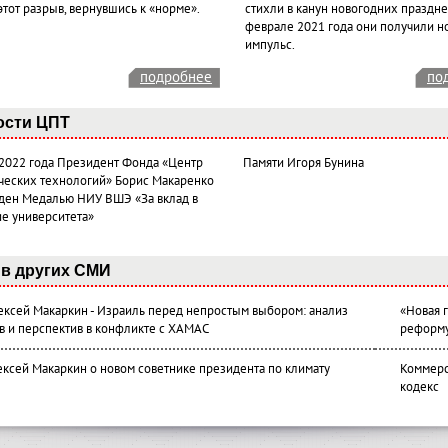
этот разрыв, вернувшись к «норме».
стихли в канун новогодних празднес
феврале 2021 года они получили н
импульс.
подробнее
по
ости ЦПТ
 2022 года Президент Фонда «Центр
Памяти Игоря Бунина
ческих технологий» Борис Макаренко
ден Медалью НИУ ВШЭ «За вклад в
ие университета»
в других СМИ
лексей Макаркин - Израиль перед непростым выбором: анализ
«Новая 
в и перспектив в конфликте с ХАМАС
реформ
ексей Макаркин о новом советнике президента по климату
Коммерс
кодекс