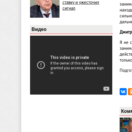
ставку и ужесточил
заним
сигнал
наход
сильн
дальн
Видео
Дмитр
Я не 
заним
дейст
только
Подго
Ком