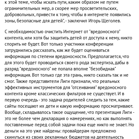
к этой теме, чтобы искать пути, каким образом не путем
ограничительных мер, а скорее мер просветительских,
добровольных, привести к тому, чтобы в интернете появились
зоны, безопасные для детей", - заключил Игорь Щеголев.
С необходимостью очистить Интернет от "вредоносного"
контента, или хотя бы защитить детей от доступа к нему, никто
спорить не будет. Вот только участники конференции
затруднились рассказать, как же будет оцениваться
информация по степени вредоносности. Предполагается, что
для этого будет проводиться своего рода экспертиза, дабы в
разряд "вредоносного" не попала вполне "безобидная"
информация. Вот только где эта грань, никто сказать так и не
смог. Также представители Лиги признали, что реальных
эффективных инструментов для "отсеивания" вредоносного
контента кроме классических фильтров не существует. И в
первую очередь - это задача родителей следить за тем, какие
сайты посещают их дети и какую информацию просматривают.
Вообще, складывалось такое ощущение, что презентация Лиги -
это не более чем декларация о намерениях, но как выполнять
поставленные перед собой задачи пока еще никто не знает. Но
деньги на это уже найдены: провайдерам предложено
скинуться из своих рекламных бюджетов на деятельность