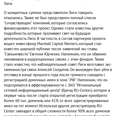
Лиги.
О конкретных суммах представители Лиги говорить
отказались. Также не был представлен полный список
"сочувствующих" компаний, которые согласились
финансировать этот проект. Однако стали известны другие
подробности, которые проливают свет на будущую
деятельность Лиги. В частности, в состав партнеров проекта
вошел инвестфонд Marshall Capital Partners, который стал
известен широкой публике после заявлений экс-главы
"Связьинвеста" Евгения Юрченко. Напомним, что он обвинил
чиновников в коррупционных связях с этим фондом. Также
стало известно, что наблюдательный совет Лиги возглавил экс-
замминистра связи Алексей Солдатов. Он вынужден был уйти в
отставку в конце прошлого года после громкого скандала с
регистрацией доменных имен в зоне ".РФ". Напомним, что он
подозревался в аффелированности с ЗАО "Региональный
сетевой информационный центр" (бренд RU-Center), которое в
первые часы после старта открытой регистрации приобрело
более 60 тыс. доменов, или 41% от всех зарегистрированных
имен на тот момент. Используя других регистраторов, RU-
Center завладел в общей сложности более 90% всех доменов