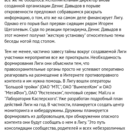
все же не обошлось. Исполнительный директор вновь
созданной организации Денис Давыдов в порыве
откровенности предложил собравшимся раскрыть
информацию, о том, кто же на самом деле финансирует Лигу.
Однако его порыв был прерван сидящим рядом Игорем
Щеголевым. Судя по реакции президиума, Денис Давыдов в
этот момент получил "жесткую установку" относительно темы
беседы ногой под столом.
Тем не менее, частично завесу тайны вокруг создаваемой Лиги
участники мероприятия все же приоткрыли. Необходимость
формирования Лиги они объяснили тем, что
правоохранительные органы просто не успевают оперативно
реагировать на размещение в Интернете противоправного
контента и им нужна помощь. В Лигу вошли операторы
"Большой тройки" (ОАО "МТС", ОАО "ВымпелКом" и ОАО
"МегаФон"), ОАО "Ростелеком", почтовый сервис Mail.ru и
"Лаборатория Касперского". Уже разработан подробный план
действий Лиги на год. В частности, планируется создать центр
мониторинга и кибердружины. Дружины планируется
формировать из добровольцев, при обнаружении опасного
контента они будут сообщать о нем в Лигу. "Это путь
консолидации сообщества, родителей и всех небезразличных