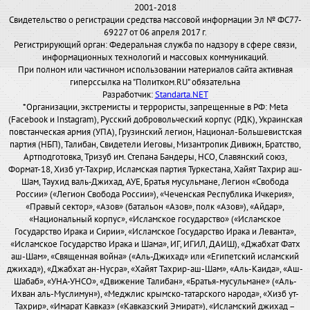
2001-2018
Свидетельство о регистрации средства массовой информации Эл № ФС77-
69227 от 06 апреля 2017 г.
Регистрирующий орган: Федеральная служба по надзору в сфере связи,
информационных технологий и массовых коммуникаций.
При полном или частичном использовании материалов сайта активная
гиперссылка на "Политком.RU" обязательна
Разработчик:
Standarta.NET
*Организации, экстремисты и террористы, запрещенные в РФ: Meta
(Facebook и Instagram), Русский добровольческий корпус (РДК), Украинская
повстанческая армия (УПА), Грузинский легион, Национал-Большевистская
партия (НБП), Талибан, Свидетели Иеговы, Мизантропик Дивижн, Братство,
Артподготовка, Тризуб им. Степана Бандеры, НСО, Славянский союз,
Формат-18, Хизб ут-Тахрир, Исламская партия Туркестана, Хайят Тахрир аш-
Шам, Таухид валь-Джихад, АУЕ, Братья мусульмане, Легион «Свобода
России» («Легион Свобода России»), «Чеченская Республика Ичкерия»,
«Правый сектор», «Азов» (батальон «Азов», полк «Азов»), «Айдар»,
«Национальный корпус», «Исламское государство» («Исламское
Государство Ирака и Сирии», «Исламское Государство Ирака и Леванта»,
«Исламское Государство Ирака и Шама», ИГ, ИГИЛ, ДАИШ), «Джабхат Фатх
аш-Шам», «Священная война» («Аль-Джихад» или «Египетский исламский
джихад»), «Джабхат ан-Нусра», «Хайят Тахрир-аш-Шам», «Аль-Каида», «Аш-
Шабаб», «УНА-УНСО», «Движение Талибан», «Братья-мусульмане» («Аль-
Ихван аль-Муслимун»), «Меджлис крымско-татарского народа», «Хизб ут-
Тахрир», «Имарат Кавказ» («Кавказский Эмират»), «Исламский джихад –