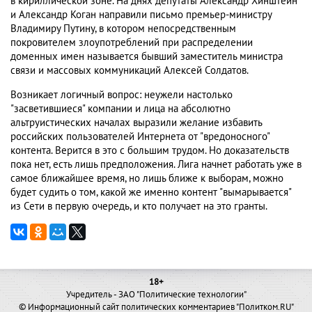
в кириллической зоне. На днях депутаты Александр Хинштейн
и Александр Коган направили письмо премьер-министру
Владимиру Путину, в котором непосредственным
покровителем злоупотреблений при распределении
доменных имен называется бывший заместитель министра
связи и массовых коммуникаций Алексей Солдатов.
Возникает логичный вопрос: неужели настолько
"засветившиеся" компании и лица на абсолютно
альтруистических началах выразили желание избавить
российских пользователей Интернета от "вредоносного"
контента. Верится в это с большим трудом. Но доказательств
пока нет, есть лишь предположения. Лига начнет работать уже в
самое ближайшее время, но лишь ближе к выборам, можно
будет судить о том, какой же именно контент "вымарывается"
из Сети в первую очередь, и кто получает на это гранты.
18+
Учредитель - ЗАО "Политические технологии"
© Информационный сайт политических комментариев "Политком.RU"