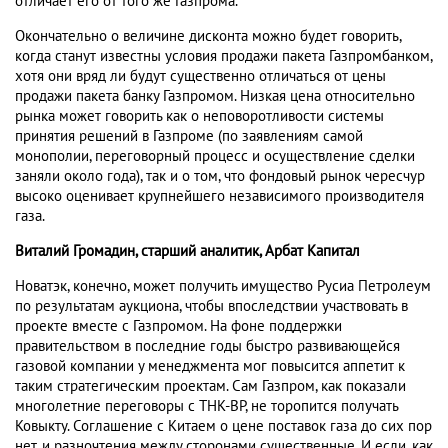
отличает его от того же Газпрома.
Окончательно о величине дисконта можно будет говорить,
когда станут известны условия продажи пакета Газпромбанком,
хотя они вряд ли будут существенно отличаться от цены
продажи пакета банку Газпромом. Низкая цена относительно
рынка может говорить как о неповоротливости системы
принятия решений в Газпроме (по заявлениям самой
монополии, переговорный процесс и осуществление сделки
заняли около года), так и о том, что фондовый рынок чересчур
высоко оценивает крупнейшего независимого производителя
газа.
Виталий Громадин, старший аналитик, Арбат Капитал
Новатэк, конечно, может получить имущество Русиа Петролеум
по результатам аукциона, чтобы впоследствии участвовать в
проекте вместе с Газпромом. На фоне поддержки
правительством в последние годы быстро развивающейся
газовой компании у менеджмента мог повысится аппетит к
таким стратегическим проектам. Сам Газпром, как показали
многолетние переговоры с ТНК-ВР, не торопится получать
Ковыкту. Соглашение с Китаем о цене поставок газа до сих пор
нет, и разночтения между сторонами существенные. И если, как