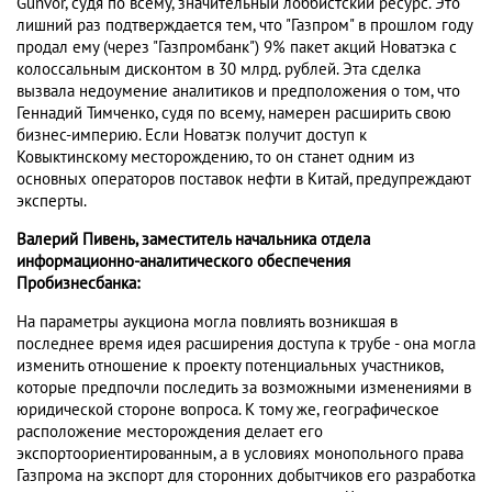
Gunvor, судя по всему, значительный лоббистский ресурс. Это
лишний раз подтверждается тем, что "Газпром" в прошлом году
продал ему (через "Газпромбанк") 9% пакет акций Новатэка с
колоссальным дисконтом в 30 млрд. рублей. Эта сделка
вызвала недоумение аналитиков и предположения о том, что
Геннадий Тимченко, судя по всему, намерен расширить свою
бизнес-империю. Если Новатэк получит доступ к
Ковыктинскому месторождению, то он станет одним из
основных операторов поставок нефти в Китай, предупреждают
эксперты.
Валерий Пивень, заместитель начальника отдела
информационно-аналитического обеспечения
Пробизнесбанка:
На параметры аукциона могла повлиять возникшая в
последнее время идея расширения доступа к трубе - она могла
изменить отношение к проекту потенциальных участников,
которые предпочли последить за возможными изменениями в
юридической стороне вопроса. К тому же, географическое
расположение месторождения делает его
экспортоориентированным, а в условиях монопольного права
Газпрома на экспорт для сторонних добытчиков его разработка