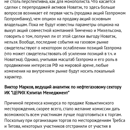
не столь перспективна, как для монополиста. Что касается
сделки с перепродажей активов Новатэк, то здесь больше
вопросов возникает её первая часть (продажа акций Газпромом
Газпромбанку), чем опцион на продажу акций основным
владельцам. Пока не будут известны параметры опциона на
выкуп акций совместной компанией Тимченко и Михельсона,
говорить о том, получил ли от этой сделки выгоду Новатэк,
нельзя. Вообще, последние события на газовом рынке
свидетельствуют о некотором ослаблении позиций Газпрома
(что может свидетельствовать об усилении позиций в т.ч. и
Новатэка). Однако, учитывая масштаб Газпрома и его роль в
продвижении интересов РФ на мировой арене, любые
изменения на внутреннем рынке будут носить локальный
характер.
Виктор Марков, ведущий аналитик по нефтегазовому сектору
ИК "ЦЕРИХ Кэпитал Менеджмент"
Причиной переноса конкурса по продаже Ковыктинского
месторождения, скорее всего, стало желание комиссии дать
возможность всем участникам лучше подготовиться к торгам.
Поскольку при организации торгов по месторождениям Требса
и Титова, некоторых участников отстранили от участия в