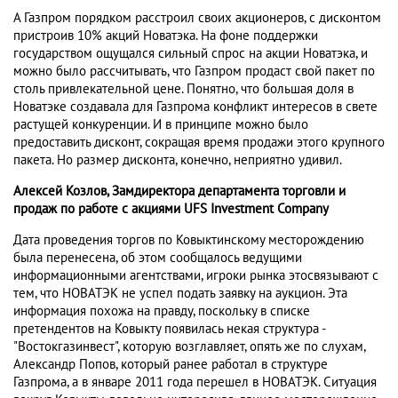
А Газпром порядком расстроил своих акционеров, с дисконтом
пристроив 10% акций Новатэка. На фоне поддержки
государством ощущался сильный спрос на акции Новатэка, и
можно было рассчитывать, что Газпром продаст свой пакет по
столь привлекательной цене. Понятно, что большая доля в
Новатэке создавала для Газпрома конфликт интересов в свете
растущей конкуренции. И в принципе можно было
предоставить дисконт, сокращая время продажи этого крупного
пакета. Но размер дисконта, конечно, неприятно удивил.
Алексей Козлов, Замдиректора департамента торговли и
продаж по работе с акциями UFS Investment Company
Дата проведения торгов по Ковыктинскому месторождению
была перенесена, об этом сообщалось ведущими
информационными агентствами, игроки рынка этосвязывают с
тем, что НОВАТЭК не успел подать заявку на аукцион. Эта
информация похожа на правду, поскольку в списке
претендентов на Ковыкту появилась некая структура -
"Востокгазинвест", которую возглавляет, опять же по слухам,
Александр Попов, который ранее работал в структуре
Газпрома, а в январе 2011 года перешел в НОВАТЭК. Ситуация