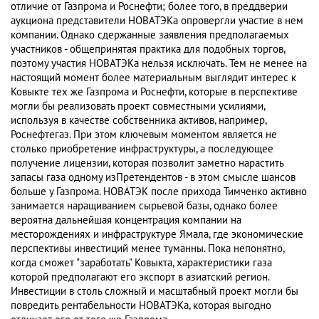
отличие от Газпрома и Роснефти; более того, в преддверии
аукциона представители НОВАТЭКа опровергли участие в нем
компании. Однако сдержанные заявления предполагаемых
участников - общепринятая практика для подобных торгов,
поэтому участия НОВАТЭКа нельзя исключать. Тем не менее на
настоящий момент более материальным выглядит интерес к
Ковыкте тех же Газпрома и Роснефти, которые в перспективе
могли бы реализовать проект совместными усилиями,
используя в качестве собственника активов, например,
Роснефтегаз. При этом ключевым моментом является не
столько приобретение инфраструктуры, а последующее
получение лицензии, которая позволит заметно нарастить
запасы газа одному изПретендентов - в этом смысле шансов
больше у Газпрома. НОВАТЭК после прихода Тимченко активно
занимается наращиванием сырьевой базы, однако более
вероятна дальнейшая концентрация компании на
месторождениях и инфраструктуре Ямала, где экономические
перспективы инвестиций менее туманны. Пока непонятно,
когда сможет "заработать" Ковыкта, характеристики газа
которой предполагают его экспорт в азиатский регион.
Инвестиции в столь сложный и масштабный проект могли бы
повредить рентабельности НОВАТЭКа, которая выгодно