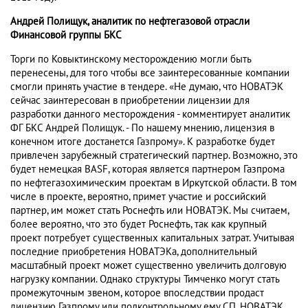
Андрей Полищук, аналитик по нефтегазовой отрасли
Финансовой группы БКС
Торги по Ковыктинскому месторождению могли быть
перенесены, для того чтобы все заинтересованные компании
смогли принять участие в тендере. «Не думаю, что НОВАТЭК
сейчас заинтересован в приобретении лицензии для
разработки данного месторождения - комментирует аналитик
ФГ БКС Андрей Полищук. - По нашему мнению, лицензия в
конечном итоге достанется Газпрому». К разработке будет
привлечен зарубежный стратегический партнер. Возможно, это
будет немецкая BASF, которая является партнером Газпрома
по нефтегазохимическим проектам в Иркутской области. В том
числе в проекте, вероятно, примет участие и российский
партнер, им может стать Роснефть или НОВАТЭК. Мы считаем,
более вероятно, что это будет Роснефть, так как крупный
проект потребует существенных капитальных затрат. Учитывая
последние приобретения НОВАТЭКа, дополнительный
масштабный проект может существенно увеличить долговую
нагрузку компании. Однако структуры Тимченко могут стать
промежуточным звеном, которое впоследствии продаст
лицензию Газпрому или подконтрольному ему СП. НОВАТЭК