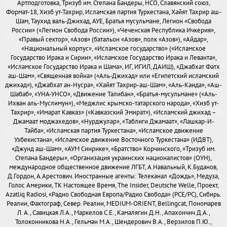
Артподготовка, Тризуб им. Степана Бандеры, НСО, Славянский союз,
Формат-18, Хизб ут-Тахрир, Исламская партия Туркестана, Хайят Тахрир аш-
Шам, Таухид валь-Джихад, АУЕ, Братья мусульмане, Легион «Свобода
России» («Легион Свобода России»), «Чеченская Республика Ичкерия»,
«Правый сектор», «Азов» (батальон «Азов», полк «Азов»), «Айдар»,
«Национальный корпус», «Исламское государство» («Исламское
Государство Ирака и Сирии», «Исламское Государство Ирака и Леванта»,
«Исламское Государство Ирака и Шама», ИГ, ИГИЛ, ДАИШ), «Джабхат Фатх
аш-Шам», «Священная война» («Аль-Джихад» или «Египетский исламский
джихад»), «Джабхат ан-Нусра», «Хайят Тахрир-аш-Шам», «Аль-Каида», «Аш-
Шабаб», «УНА-УНСО», «Движение Талибан», «Братья-мусульмане» («Аль-
Ихван аль-Муслимун»), «Меджлис крымско-татарского народа», «Хизб ут-
Тахрир», «Имарат Кавказ» («Кавказский Эмират»), «Исламский джихад –
Джамаат моджахедов», «Нурджулар», «Таблиги Джамаат», «Лашкар-И-
Тайба», «Исламская партия Туркестана», «Исламское движение
Узбекистана», «Исламское движение Восточного Туркестана» (ИДВТ),
«Джунд аш-Шам», «АУМ Синрике», «Братство» Корчинского, «Тризуб им.
Степана Бандеры», «Организация украинских националистов» (ОУН),
международное общественное движение ЛГБТ, А.Навальный, К.Буданов,
Д.Гордон, А.Арестович. Иностранные агенты: Телеканал «Дождь», Медуза,
Голос Америки, ТК Настоящее Время, The Insider, Deutsche Welle, Проект,
Azatliq Radiosi, «Радио Свободная Европа/Радио Свобода» (PCE/PC), Сибирь.
Реалии, Фактограф, Север. Реалии, MEDIUM-ORIENT, Bellingcat, Пономарев
Л. А., Савицкая Л.А., Маркелов С.Е., Камалягин Д.Н., Апахончич Д.А.,
Толоконникова Н.А., Гельман М.А., Шендерович В.А., Верзилов П.Ю.,