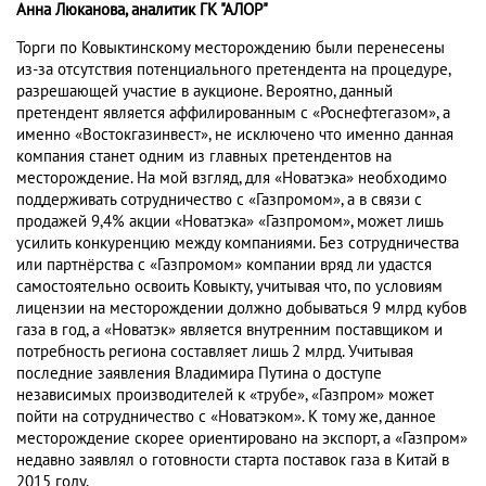
Анна Люканова, аналитик ГК "АЛОР"
Торги по Ковыктинскому месторождению были перенесены
из-за отсутствия потенциального претендента на процедуре,
разрешающей участие в аукционе. Вероятно, данный
претендент является аффилированным с «Роснефтегазом», а
именно «Востокгазинвест», не исключено что именно данная
компания станет одним из главных претендентов на
месторождение. На мой взгляд, для «Новатэка» необходимо
поддерживать сотрудничество с «Газпромом», а в связи с
продажей 9,4% акции «Новатэка» «Газпромом», может лишь
усилить конкуренцию между компаниями. Без сотрудничества
или партнёрства с «Газпромом» компании вряд ли удастся
самостоятельно освоить Ковыкту, учитывая что, по условиям
лицензии на месторождении должно добываться 9 млрд кубов
газа в год, а «Новатэк» является внутренним поставщиком и
потребность региона составляет лишь 2 млрд. Учитывая
последние заявления Владимира Путина о доступе
независимых производителей к «трубе», «Газпром» может
пойти на сотрудничество с «Новатэком». К тому же, данное
месторождение скорее ориентировано на экспорт, а «Газпром»
недавно заявлял о готовности старта поставок газа в Китай в
2015 году.