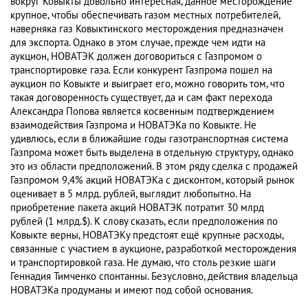
вокруг Ковыкты довольно интересная, данное месторождение
крупное, чтобы обеспечивать газом местных потребителей,
наверняка газ Ковыктинского месторождения предназначен
для экспорта. Однако в этом случае, прежде чем идти на
аукцион, НОВАТЭК должен договориться с Газпромом о
транспортировке газа. Если конкурент Газпрома пошел на
аукцион по Ковыкте и выиграет его, можно говорить том, что
такая договоренность существует, да и сам факт перехода
Александра Попова является косвенным подтверждением
взаимодействия Газпрома и НОВАТЭКа по Ковыкте. Не
удивлюсь, если в ближайшие годы газотранспортная система
Газпрома может быть выделена в отдельную структуру, однако
это из области предположений. В этом ряду сделка с продажей
Газпромом 9,4% акций НОВАТЭКа с дисконтом, который рынок
оценивает в 5 млрд. рублей, выглядит любопытно. На
приобретение пакета акций НОВАТЭК потратит 30 млрд
рублей (1 млрд.$). К слову сказать, если предположения по
Ковыкте верны, НОВАТЭКу предстоят ещё крупные расходы,
связанные с участием в аукционе, разработкой месторождения
и транспортировкой газа. Не думаю, что столь резкие шаги
Геннадия Тимченко спонтанны. Безусловно, действия владельца
НОВАТЭКа продуманы и имеют под собой основания.