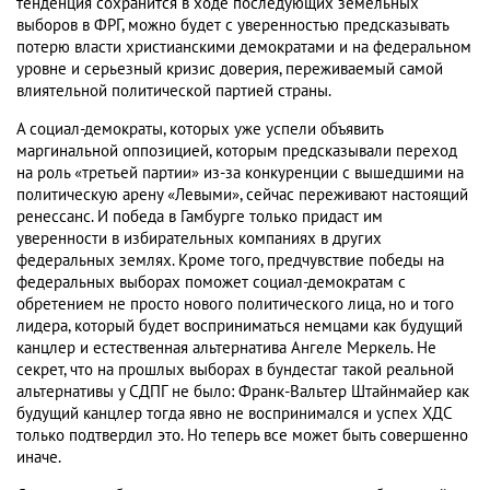
тенденция сохранится в ходе последующих земельных
выборов в ФРГ, можно будет с уверенностью предсказывать
потерю власти христианскими демократами и на федеральном
уровне и серьезный кризис доверия, переживаемый самой
влиятельной политической партией страны.
А социал-демократы, которых уже успели объявить
маргинальной оппозицией, которым предсказывали переход
на роль «третьей партии» из-за конкуренции с вышедшими на
политическую арену «Левыми», сейчас переживают настоящий
ренессанс. И победа в Гамбурге только придаст им
уверенности в избирательных компаниях в других
федеральных землях. Кроме того, предчувствие победы на
федеральных выборах поможет социал-демократам с
обретением не просто нового политического лица, но и того
лидера, который будет восприниматься немцами как будущий
канцлер и естественная альтернатива Ангеле Меркель. Не
секрет, что на прошлых выборах в бундестаг такой реальной
альтернативы у СДПГ не было: Франк-Вальтер Штайнмайер как
будущий канцлер тогда явно не воспринимался и успех ХДС
только подтвердил это. Но теперь все может быть совершенно
иначе.