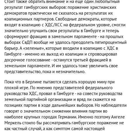
Стоит также обратить внимание и на еще один любопытный
результат гамбургских выборов: поражение христианских
демократов практически не сказалось на результатах их
коалиционных партнеров. Свободные демократы, которые
входят в коалицию с ХДС/ХСС на федеральном уровне, смогли
значительно улучшить свои результаты в Гамбурге и теперь
сформируют фракцию в замельном парламенте - на прошлых
выборах СвДП вообще не удалось преодолеть пятипроцентный
барьер. А «зеленые», которые входили в коалицию с ХДС в
Гамбурге - именно их выход из коалиции и спровоцировал
досрочное голосование - останутся третьей фракцией в
земельном парламенте. И им удалось тоже увеличить свое
представительство, пока и незначительно.
Пока что в Берлине пытаются сделать хорошую мину при
плохой игре. По мнению представителей федерального
руководства ХДС, провал в Гамбурге - на совести руководства
земельной партийной организации и вряд ли скажется на
позициях партии в ходе дальнейших выборов. Но наблюдатели
говорят о значительном снижении влияния партии во
наиболее крупных городах Германии. Именно поэтому Ангеле
Меркель стоило бы рассматривать гамбургское поражение не
как частный случай, а как симптом самой настоящей