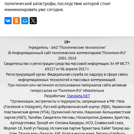
политической катастрофы, последствия которой стоит
минимизировать уже сегодня.
18+
Учредитель - ЗАО "Политические технологии"
© Информационный сайт политических комментариев "Политком.RU"
2001-2018
Свидетельство о регистрации средства массовой информации Эл № ФС77-
69227 от 06 апреля 2017 г.
Регистрирующий орган: Федеральная служба по надзору в сфере связи,
информационных технологий и массовых коммуникаций.
При полном или частичном использовании материалов сайта активная
гиперссылка на "Политком.RU" обязательна
Разработчик:
Standarta.NET
*Организации, экстремисты и террористы, запрещенные в РФ: Meta
(Facebook и Instagram), Русский добровольческий корпус (РДК), Украинская
повстанческая армия (УПА), Грузинский легион, Национал-Большевистская
партия (НБП), Талибан, Свидетели Иеговы, Мизантропик Дивижн, Братство,
Артподготовка, Тризуб им. Степана Бандеры, НСО, Славянский союз,
Формат-18, Хизб ут-Тахрир, Исламская партия Туркестана, Хайят Тахрир аш-
Шам, Таухид валь-Джихад, АУЕ, Братья мусульмане, Легион «Свобода