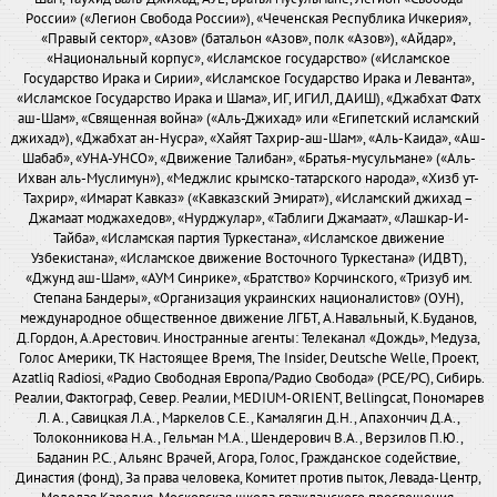
России» («Легион Свобода России»), «Чеченская Республика Ичкерия»,
«Правый сектор», «Азов» (батальон «Азов», полк «Азов»), «Айдар»,
«Национальный корпус», «Исламское государство» («Исламское
Государство Ирака и Сирии», «Исламское Государство Ирака и Леванта»,
«Исламское Государство Ирака и Шама», ИГ, ИГИЛ, ДАИШ), «Джабхат Фатх
аш-Шам», «Священная война» («Аль-Джихад» или «Египетский исламский
джихад»), «Джабхат ан-Нусра», «Хайят Тахрир-аш-Шам», «Аль-Каида», «Аш-
Шабаб», «УНА-УНСО», «Движение Талибан», «Братья-мусульмане» («Аль-
Ихван аль-Муслимун»), «Меджлис крымско-татарского народа», «Хизб ут-
Тахрир», «Имарат Кавказ» («Кавказский Эмират»), «Исламский джихад –
Джамаат моджахедов», «Нурджулар», «Таблиги Джамаат», «Лашкар-И-
Тайба», «Исламская партия Туркестана», «Исламское движение
Узбекистана», «Исламское движение Восточного Туркестана» (ИДВТ),
«Джунд аш-Шам», «АУМ Синрике», «Братство» Корчинского, «Тризуб им.
Степана Бандеры», «Организация украинских националистов» (ОУН),
международное общественное движение ЛГБТ, А.Навальный, К.Буданов,
Д.Гордон, А.Арестович. Иностранные агенты: Телеканал «Дождь», Медуза,
Голос Америки, ТК Настоящее Время, The Insider, Deutsche Welle, Проект,
Azatliq Radiosi, «Радио Свободная Европа/Радио Свобода» (PCE/PC), Сибирь.
Реалии, Фактограф, Север. Реалии, MEDIUM-ORIENT, Bellingcat, Пономарев
Л. А., Савицкая Л.А., Маркелов С.Е., Камалягин Д.Н., Апахончич Д.А.,
Толоконникова Н.А., Гельман М.А., Шендерович В.А., Верзилов П.Ю.,
Баданин Р.С., Альянс Врачей, Агора, Голос, Гражданское содействие,
Династия (фонд), За права человека, Комитет против пыток, Левада-Центр,