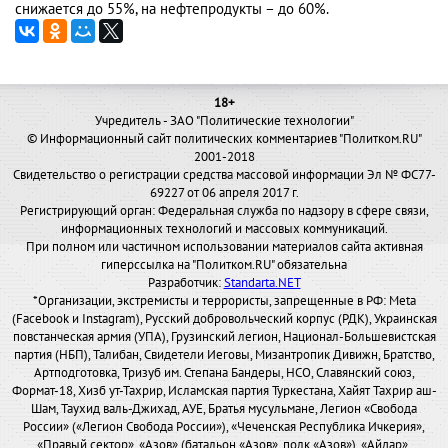
снижается до 55%, на нефтепродукты – до 60%.
18+
Учредитель - ЗАО "Политические технологии"
© Информационный сайт политических комментариев "Политком.RU"
2001-2018
Свидетельство о регистрации средства массовой информации Эл № ФС77-
69227 от 06 апреля 2017 г.
Регистрирующий орган: Федеральная служба по надзору в сфере связи,
информационных технологий и массовых коммуникаций.
При полном или частичном использовании материалов сайта активная
гиперссылка на "Политком.RU" обязательна
Разработчик:
Standarta.NET
*Организации, экстремисты и террористы, запрещенные в РФ: Meta
(Facebook и Instagram), Русский добровольческий корпус (РДК), Украинская
повстанческая армия (УПА), Грузинский легион, Национал-Большевистская
партия (НБП), Талибан, Свидетели Иеговы, Мизантропик Дивижн, Братство,
Артподготовка, Тризуб им. Степана Бандеры, НСО, Славянский союз,
Формат-18, Хизб ут-Тахрир, Исламская партия Туркестана, Хайят Тахрир аш-
Шам, Таухид валь-Джихад, АУЕ, Братья мусульмане, Легион «Свобода
России» («Легион Свобода России»), «Чеченская Республика Ичкерия»,
«Правый сектор», «Азов» (батальон «Азов», полк «Азов»), «Айдар»,