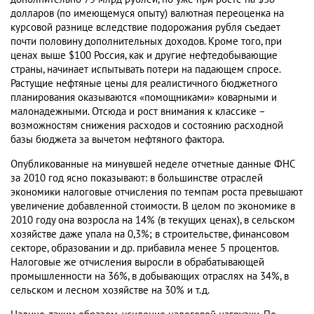
долларов (по имеющемуся опыту) валютная переоценка на
курсовой разнице вследствие подорожания рубля съедает
почти половину дополнительных доходов. Кроме того, при
ценах выше $100 Россия, как и другие нефтедобывающие
страны, начинает испытывать потери на падающем спросе.
Растущие нефтяные цены для реалистичного бюджетного
планирования оказываются «помощниками» коварными и
малонадежными. Отсюда и рост внимания к классике –
возможностям снижения расходов и состоянию расходной
базы бюджета за вычетом нефтяного фактора.
Опубликованные на минувшей неделе отчетные данные ФНС
за 2010 год ясно показывают: в большинстве отраслей
экономики налоговые отчисления по темпам роста превышают
увеличение добавленной стоимости. В целом по экономике в
2010 году она возросла на 14% (в текущих ценах), в сельском
хозяйстве даже упала на 0,3%; в строительстве, финансовом
секторе, образовании и др. прибавила менее 5 процентов.
Налоговые же отчисления выросли в обрабатывающей
промышленности на 36%, в добывающих отраслях на 34%, в
сельском и лесном хозяйстве на 30% и т.д.