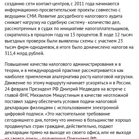
созданию сети контакт-центров, с 2011 года начинаются
информационно-просветительские проекты совместно с
ведущими СМИ. Развитие досудебного налогового аудита
снижает нагрузку на судебную систему - количество дел,
рассмотренных в судах по инициативе налогоплательщиков,
сократилось в прошлом году на 13 процентов. В ходе 12 тысяч
выездных проверок были выявлены схемы с участием 23
тысяч фирм-однодневок, в итоге было доначислено налогов на
311,4 млрд рублей.
Повышение качества налогового администрирования и в
теории, и в международной практике рассматривается как
наиболее приемлемая альтернатива росту налоговой нагрузки.
Движение по этому маршруту начинает ускоряться и в России.
24 февраля Президент РФ Дмитрий Медведев на встрече с
главой ФНС Михаилом Мишустиным в качестве неотложной
поставил задачу обеспечить условия подачи налоговой
декларации физлицами с использованием электронной
цифровой подписи. «Это настоятельное требование
сегодняшнего дня, потому что именно в большинстве хорошо
продвинутых стран граждане, действительно, подают
декларации прямо на выходе из своего офиса, или не выходя
из своего дома», - подчеркнул Президент РФ.