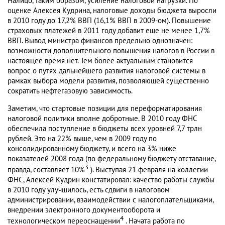
Налицо, таким образом, усиление налоговой нагрузки. По
оценке Алексея Кудрина, налоговые доходы бюджета выросли
в 2010 году до 17,2% ВВП (16,1% ВВП в 2009-ом). Повышение
страховых платежей в 2011 году добавит еще не менее 1,7%
ВВП. Вывод министра финансов предельно однозначен:
возможности дополнительного повышения налогов в России в
настоящее время нет. Тем более актуальным становится
вопрос о путях дальнейшего развития налоговой системы в
рамках выбора модели развития, позволяющей существенно
сократить нефтегазовую зависимость.
Заметим, что стартовые позиции для переформатирования
налоговой политики вполне добротные. В 2010 году ФНС
обеспечила поступление в бюджеты всех уровней 7,7 трлн
рублей. Это на 22% выше, чем в 2009 году по
консолидированному бюджету, и всего на 3% ниже
показателей 2008 года (по федеральному бюджету отставание,
3
правда, составляет 10%
). Выступая 21 февраля на коллегии
ФНС, Алексей Кудрин констатировал: качество работы службы
в 2010 году улучшилось, есть сдвиги в налоговом
администрировании, взаимодействии с налогоплательщиками,
внедрении электронного документооборота и
4
технологическом переоснащении
. Начата работа по