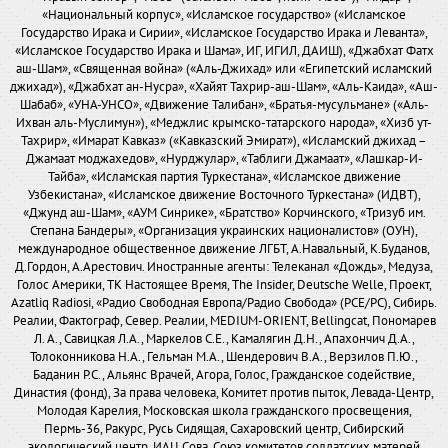
«Национальный корпус», «Исламское государство» («Исламское
Государство Ирака и Сирии», «Исламское Государство Ирака и Леванта»,
«Исламское Государство Ирака и Шама», ИГ, ИГИЛ, ДАИШ), «Джабхат Фатх
аш-Шам», «Священная война» («Аль-Джихад» или «Египетский исламский
джихад»), «Джабхат ан-Нусра», «Хайят Тахрир-аш-Шам», «Аль-Каида», «Аш-
Шабаб», «УНА-УНСО», «Движение Талибан», «Братья-мусульмане» («Аль-
Ихван аль-Муслимун»), «Меджлис крымско-татарского народа», «Хизб ут-
Тахрир», «Имарат Кавказ» («Кавказский Эмират»), «Исламский джихад –
Джамаат моджахедов», «Нурджулар», «Таблиги Джамаат», «Лашкар-И-
Тайба», «Исламская партия Туркестана», «Исламское движение
Узбекистана», «Исламское движение Восточного Туркестана» (ИДВТ),
«Джунд аш-Шам», «АУМ Синрике», «Братство» Корчинского, «Тризуб им.
Степана Бандеры», «Организация украинских националистов» (ОУН),
международное общественное движение ЛГБТ, А.Навальный, К.Буданов,
Д.Гордон, А.Арестович. Иностранные агенты: Телеканал «Дождь», Медуза,
Голос Америки, ТК Настоящее Время, The Insider, Deutsche Welle, Проект,
Azatliq Radiosi, «Радио Свободная Европа/Радио Свобода» (PCE/PC), Сибирь.
Реалии, Фактограф, Север. Реалии, MEDIUM-ORIENT, Bellingcat, Пономарев
Л. А., Савицкая Л.А., Маркелов С.Е., Камалягин Д.Н., Апахончич Д.А.,
Толоконникова Н.А., Гельман М.А., Шендерович В.А., Верзилов П.Ю.,
Баданин Р.С., Альянс Врачей, Агора, Голос, Гражданское содействие,
Династия (фонд), За права человека, Комитет против пыток, Левада-Центр,
Молодая Карелия, Московская школа гражданского просвещения,
Пермь-36, Ракурс, Русь Сидящая, Сахаровский центр, Сибирский
экологический центр, ИАЦ Сова, Союз комитетов солдатских матерей