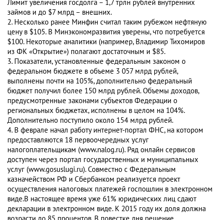
Лимит увеличения госдолга – 1,7 трлн рублей внутренних
займов и до $7 млрд – внешних.
2. Несколько ранее Минфин считал таким рубежом нефтяную
цену в $105. В Минэкономразвития уверены, что потребуется
$100. Некоторые аналитики (например, Владимир Тихомиров
из ФК «Открытие») полагают достаточным и $85.
3. Показатели, установленные федеральным законом о
федеральном бюджете в объеме 3 057 млрд рублей,
выполнены почти на 105%, дополнительно федеральный
бюджет получил более 150 млрд рублей. Объемы доходов,
предусмотренные законами субъектов Федерации о
региональных бюджетах, исполнены в целом на 104%.
Дополнительно поступило около 154 млрд рублей.
4. В феврале начал работу интернет-портал ФНС, на котором
предоставляются 18 первоочередных услуг
налогоплательщикам (www.nalog.ru). Ряд онлайн сервисов
доступен через портал государственных и муниципальных
услуг (www.gosuslugi.ru). Совместно с Федеральным
казначейством РФ и Сбербанком реализуется проект
осуществления налоговых платежей госпошлин в электронном
виде.В настоящее время уже 61% юридических лиц сдают
декларации в электронном виде. К 2015 году их доля должна
возрасти до 85 процентов. В повестке дня решение