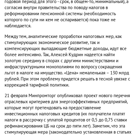
годовой период для этого - срок, в общем-то, минимальный), а
согласия внутри правительства по поводу налогов в
реформировании пенсионной системы (необходимость
которого по сути ни кем не оспаривается) пока тоже не
наблюдается.
Между тем, аналитические проработки налоговых мер, как
стимулирующих экономическое развитие, так и
компенсирующих выпадающие бюджетные доходы, идут все
более интенсивно. Так, Алексей Кудрин надеется найти
золотую середину в спорах с другими министерствами и
инфраструктурными монополиями по вопросу сокращения
льгот в налоге на имущество. «Цена» немаленькая – 130 млрд
рублей. При этом проблему придется решать в тесной увязке с
коррекцией тарифной политики.
21 февраля Минпромторг опубликовал проект нового перечня
отраслевых критериев для энергоэффективных предприятий,
которые могут претендовать на предоставление
инвестиционных налоговых кредитов (их получатели платят
налоги в рассрочку с уплатой процентов от 0,5 до 0,75 ставки
рефинансирования ЦБ на срок до пяти лет). Заметим, что эта
стимулирующая мера (законодательно установленная в статьях