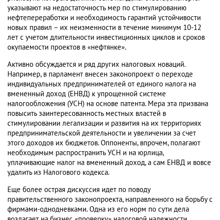
указывают на недостаточность мер по стимулированию
нефтепереработки и необходимость гарантий устойчивости
новых правил – их неизменности в течение минимум 10-12
лет с учетом длительности инвестиционных циклов и сроков
окупаемости проектов в «нефтянке».
Активно обсуждается и ряд других налоговых новаций.
Например, в парламент внесен законопроект о переходе
индивидуальных предпринимателей от единого налога на
вмененный доход (ЕНВД) к упрощенной системе
налогообложения (УСН) на основе патента. Мера эта призвана
повысить заинтересованность местных властей в
стимулировании легализации и развития на их территориях
предпринимательской деятельности и увеличении за счет
этого доходов их бюджетов. Оппоненты, впрочем, полагают
необходимым распространить УСН и на юрлица,
уплачивающие налог на вмененный доход, а сам ЕНВД и вовсе
удалить из Налогового кодекса.
Еще более острая дискуссия идет по поводу
правительственного законопроекта, направленного на борьбу с
фирмами-однодневками. Одна из его норм по сути дела
возлагает на бизнес «проверку» налоговой надежности