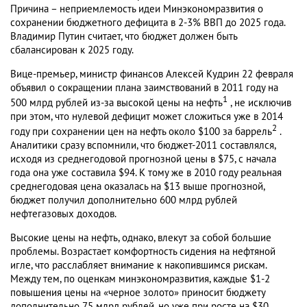
Причина – неприемлемость идеи Минэкономразвития о
сохранении бюджетного дефицита в 2-3% ВВП до 2025 года.
Владимир Путин считает, что бюджет должен быть
сбалансирован к 2025 году.
Вице-премьер, министр финансов Алексей Кудрин 22 февраля
объявил о сокращении плана заимствований в 2011 году на
1
500 млрд рублей из-за высокой цены на нефть
, не исключив
при этом, что нулевой дефицит может сложиться уже в 2014
2
году при сохранении цен на нефть около $100 за баррель
.
Аналитики сразу вспомнили, что бюджет-2011 составлялся,
исходя из среднегодовой прогнозной цены в $75, с начала
года она уже составила $94. К тому же в 2010 году реальная
среднегодовая цена оказалась на $13 выше прогнозной,
бюджет получил дополнительно 600 млрд рублей
нефтегазовых доходов.
Высокие цены на нефть, однако, влекут за собой большие
проблемы. Возрастает комфортность сидения на нефтяной
игле, что расслабляет внимание к накопившимся рискам.
Между тем, по оценкам минэкономразвития, каждые $1-2
повышения цены на «черное золото» приносит бюджету
дополнительно 75 млрд рублей, но уже при росте на $30