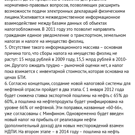
нормативно-правовых вопросов, позволяющих расширить
возможности подачи электронных деклараций физическими
лицами.Усиливается межведомственное информационное
взаимодействие между базами данных об объектах
налогообложения. В 2011 году это позволит направлять
гражданам единое уведомление о транспортном, земельном
налогах и налоге на имущество физлиц.
5. Отсутствие такого информационного массива – основная
причина того, что сборы налога на имущество физлиц не
растут: 15 млрд рублей в 2009 году, 15,5 млрд рублей в 2010-
ом. Другого ожидать трудно – рыночной оценки нет, а налог
пока взимается с инвентарной стоимости, которая основана на
ценах БТИ.
6. Согласно концепции, создание новой налоговой системы для
нефтяной отрасли пройдет в два этапа. С 1 января 2012 года
будет снижена ставка экспортной пошлины на нефть с 65% до
60%, а пошлина на нефтепродукты будет унифицирована на
уровне 66% от нефтяной. Эти поправки, названные «60-66»,
уже согласованы с Минфином. Одновременно будет введен
новый налог на прибыль от реализации нефти
(дополнительный доход) для новых месторождений взамен
НДПИ. На втором этапе – в 2014 году – пошлина на нефть