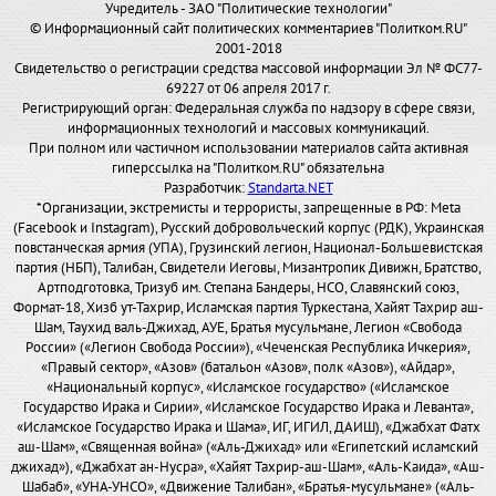
Учредитель - ЗАО "Политические технологии"
© Информационный сайт политических комментариев "Политком.RU"
2001-2018
Свидетельство о регистрации средства массовой информации Эл № ФС77-
69227 от 06 апреля 2017 г.
Регистрирующий орган: Федеральная служба по надзору в сфере связи,
информационных технологий и массовых коммуникаций.
При полном или частичном использовании материалов сайта активная
гиперссылка на "Политком.RU" обязательна
Разработчик:
Standarta.NET
*Организации, экстремисты и террористы, запрещенные в РФ: Meta
(Facebook и Instagram), Русский добровольческий корпус (РДК), Украинская
повстанческая армия (УПА), Грузинский легион, Национал-Большевистская
партия (НБП), Талибан, Свидетели Иеговы, Мизантропик Дивижн, Братство,
Артподготовка, Тризуб им. Степана Бандеры, НСО, Славянский союз,
Формат-18, Хизб ут-Тахрир, Исламская партия Туркестана, Хайят Тахрир аш-
Шам, Таухид валь-Джихад, АУЕ, Братья мусульмане, Легион «Свобода
России» («Легион Свобода России»), «Чеченская Республика Ичкерия»,
«Правый сектор», «Азов» (батальон «Азов», полк «Азов»), «Айдар»,
«Национальный корпус», «Исламское государство» («Исламское
Государство Ирака и Сирии», «Исламское Государство Ирака и Леванта»,
«Исламское Государство Ирака и Шама», ИГ, ИГИЛ, ДАИШ), «Джабхат Фатх
аш-Шам», «Священная война» («Аль-Джихад» или «Египетский исламский
джихад»), «Джабхат ан-Нусра», «Хайят Тахрир-аш-Шам», «Аль-Каида», «Аш-
Шабаб», «УНА-УНСО», «Движение Талибан», «Братья-мусульмане» («Аль-