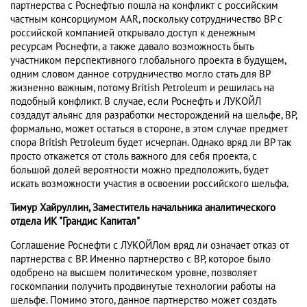
партнерства с Роснефтью пошла на конфликт с российским
частным консорциумом AAR, поскольку сотрудничество BP с
российской компанией открывало доступ к денежным
ресурсам Роснефти, а также давало возможность быть
участником перспективного глобального проекта в будущем,
одним словом данное сотрудничество могло стать для BP
жизненно важным, потому British Petroleum и решилась на
подобный конфликт. В случае, если Роснефть и ЛУКОЙЛ
создадут альянс для разработки месторождений на шельфе, BP,
формально, может остаться в стороне, в этом случае предмет
спора British Petroleum будет исчерпан. Однако вряд ли BP так
просто откажется от столь важного для себя проекта, с
большой долей вероятности можно предположить, будет
искать возможности участия в освоении российского шельфа.
Тимур Хайруллин, Заместитель начальника аналитического
отдела ИК "Грандис Капитал"
Соглашение Роснефти с ЛУКОЙЛом вряд ли означает отказ от
партнерства с BP. Именно партнерство с BP, которое было
одобрено на высшем политическом уровне, позволяет
госкомпании получить продвинутые технологии работы на
шельфе. Помимо этого, данное партнерство может создать