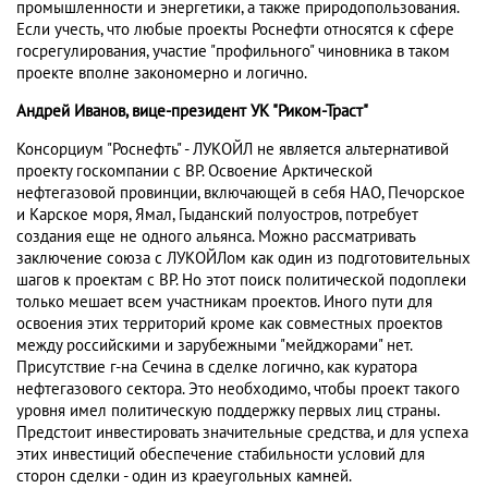
промышленности и энергетики, а также природопользования.
Если учесть, что любые проекты Роснефти относятся к сфере
госрегулирования, участие "профильного" чиновника в таком
проекте вполне закономерно и логично.
Андрей Иванов, вице-президент УК "Риком-Траст"
Консорциум "Роснефть" - ЛУКОЙЛ не является альтернативой
проекту госкомпании с BP. Освоение Арктической
нефтегазовой провинции, включающей в себя НАО, Печорское
и Карское моря, Ямал, Гыданский полуостров, потребует
создания еще не одного альянса. Можно рассматривать
заключение союза с ЛУКОЙЛом как один из подготовительных
шагов к проектам с BP. Но этот поиск политической подоплеки
только мешает всем участникам проектов. Иного пути для
освоения этих территорий кроме как совместных проектов
между российскими и зарубежными "мейджорами" нет.
Присутствие г-на Сечина в сделке логично, как куратора
нефтегазового сектора. Это необходимо, чтобы проект такого
уровня имел политическую поддержку первых лиц страны.
Предстоит инвестировать значительные средства, и для успеха
этих инвестиций обеспечение стабильности условий для
сторон сделки - один из краеугольных камней.