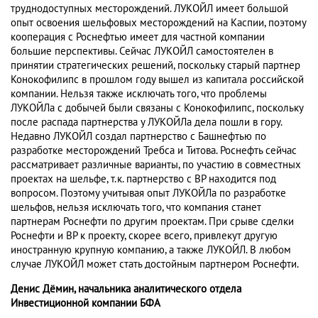
труднодоступных месторождений. ЛУКОЙЛ имеет большой
опыт освоения шельфовых месторождений на Каспии, поэтому
кооперация с Роснефтью имеет для частной компании
большие перспективы. Сейчас ЛУКОЙЛ самостоятелен в
принятии стратегических решений, поскольку старый партнер
Конокофилипс в прошлом году вышел из капитала российской
компании. Нельзя также исключать того, что проблемы
ЛУКОЙЛа с добычей были связаны с Конокофилипс, поскольку
после распада партнерства у ЛУКОЙЛа дела пошли в гору.
Недавно ЛУКОЙЛ создал партнерство с Башнефтью по
разработке месторождений Требса и Титова. Роснефть сейчас
рассматривает различные варианты, по участию в совместных
проектах на шельфе, т.к. партнерство с ВР находится под
вопросом. Поэтому учитывая опыт ЛУКОЙЛа по разработке
шельфов, нельзя исключать того, что компания станет
партнерам Роснефти по другим проектам. При срыве сделки
Роснефти и ВР к проекту, скорее всего, привлекут другую
иностранную крупную компанию, а также ЛУКОЙЛ. В любом
случае ЛУКОЙЛ может стать достойным партнером Роснефти.
Денис Дёмин, начальника аналитического отдела
Инвестиционной компании БФА