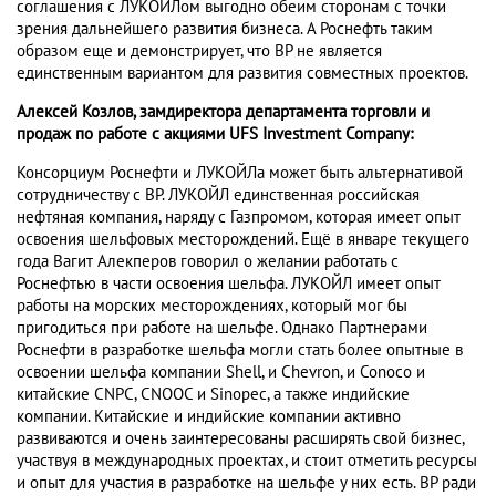
соглашения с ЛУКОЙЛом выгодно обеим сторонам с точки
зрения дальнейшего развития бизнеса. А Роснефть таким
образом еще и демонстрирует, что BP не является
единственным вариантом для развития совместных проектов.
Алексей Козлов, замдиректора департамента торговли и
продаж по работе с акциями UFS Investment Company:
Консорциум Роснефти и ЛУКОЙЛа может быть альтернативой
сотрудничеству с ВР. ЛУКОЙЛ единственная российская
нефтяная компания, наряду с Газпромом, которая имеет опыт
освоения шельфовых месторождений. Ещё в январе текущего
года Вагит Алекперов говорил о желании работать с
Роснефтью в части освоения шельфа. ЛУКОЙЛ имеет опыт
работы на морских месторождениях, который мог бы
пригодиться при работе на шельфе. Однако Партнерами
Роснефти в разработке шельфа могли стать более опытные в
освоении шельфа компании Shell, и Chevron, и Conoco и
китайские CNPC, CNOOC и Sinopec, а также индийские
компании. Китайские и индийские компании активно
развиваются и очень заинтересованы расширять свой бизнес,
участвуя в международных проектах, и стоит отметить ресурсы
и опыт для участия в разработке на шельфе у них есть. ВР ради