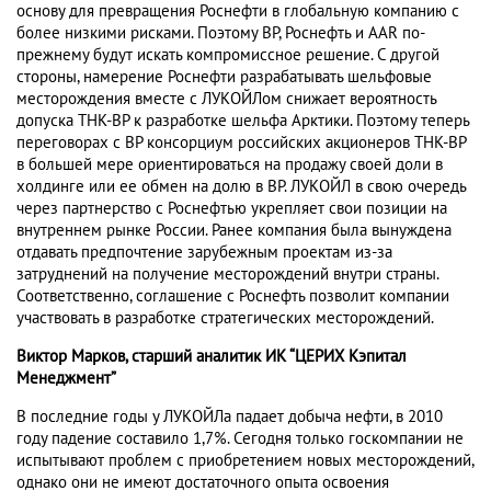
основу для превращения Роснефти в глобальную компанию с
более низкими рисками. Поэтому BP, Роснефть и AAR по-
прежнему будут искать компромиссное решение. С другой
стороны, намерение Роснефти разрабатывать шельфовые
месторождения вместе с ЛУКОЙЛом снижает вероятность
допуска ТНК-BP к разработке шельфа Арктики. Поэтому теперь
переговорах с BP консорциум российских акционеров ТНК-BP
в большей мере ориентироваться на продажу своей доли в
холдинге или ее обмен на долю в BP. ЛУКОЙЛ в свою очередь
через партнерство с Роснефтью укрепляет свои позиции на
внутреннем рынке России. Ранее компания была вынуждена
отдавать предпочтение зарубежным проектам из-за
затруднений на получение месторождений внутри страны.
Соответственно, соглашение с Роснефть позволит компании
участвовать в разработке стратегических месторождений.
Виктор Марков, старший аналитик ИК “ЦЕРИХ Кэпитал
Менеджмент”
В последние годы у ЛУКОЙЛа падает добыча нефти, в 2010
году падение составило 1,7%. Сегодня только госкомпании не
испытывают проблем с приобретением новых месторождений,
однако они не имеют достаточного опыта освоения