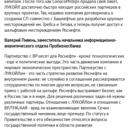
капитале. После того как ConocoPhillips продала свой пакет,
ЛУКОЙЛ достаточно быстро находит российских партнеров в
крупных проектах. Так, недавно компания договорилась о
создании СП совместно с Башнефтью для разработки крупных
месторождений им. Требса и Титова, а теперь получит доступ к
шельфовым месторождениям Роснефти.
Валерий Пивень, заместитель начальника информационно-
аналитического отдела Пробизнесбанка
Партнёрство с BP несет для Роснефти - кроме технологических
- ещё и политические выгоды. Это часть движения компании в
мировое экономическое пространство. Партнерство с
ЛУКОЙЛом - это часть стратегии развития Роснефти на
внутреннем рынке: не случайно в соглашении рассматривается
сотрудничество по многим другим вопросам, не связанным
прямо с работой на шельфе. Роснефть выстраивает бизнес как
в России, так и в мире. Для решения различных задач ей нужны
различные партнёры. Отношения с ЛУКОЙЛом и отношения с
BP/TНК/AAR - вряд ли взаимовлияющие явления. Сечин -
государственный чиновник, вице-премьер. По статусу в
Правительстве к его обязанностям относятся вопросы
государственной политики в области развития