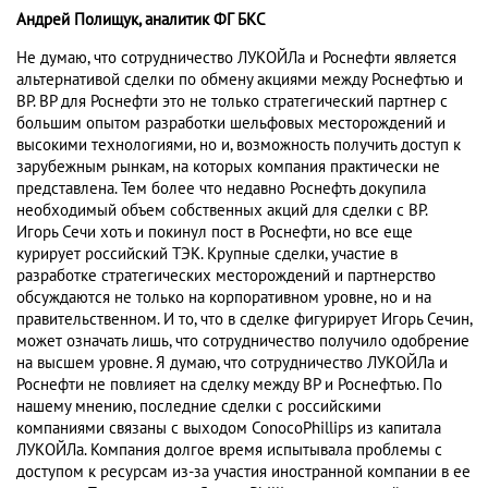
Андрей Полищук, аналитик ФГ БКС
Не думаю, что сотрудничество ЛУКОЙЛа и Роснефти является
альтернативой сделки по обмену акциями между Роснефтью и
BP. BP для Роснефти это не только стратегический партнер с
большим опытом разработки шельфовых месторождений и
высокими технологиями, но и, возможность получить доступ к
зарубежным рынкам, на которых компания практически не
представлена. Тем более что недавно Роснефть докупила
необходимый объем собственных акций для сделки с BP.
Игорь Сечи хоть и покинул пост в Роснефти, но все еще
курирует российский ТЭК. Крупные сделки, участие в
разработке стратегических месторождений и партнерство
обсуждаются не только на корпоративном уровне, но и на
правительственном. И то, что в сделке фигурирует Игорь Сечин,
может означать лишь, что сотрудничество получило одобрение
на высшем уровне. Я думаю, что сотрудничество ЛУКОЙЛа и
Роснефти не повлияет на сделку между BP и Роснефтью. По
нашему мнению, последние сделки с российскими
компаниями связаны с выходом ConocoPhillips из капитала
ЛУКОЙЛа. Компания долгое время испытывала проблемы с
доступом к ресурсам из-за участия иностранной компании в ее