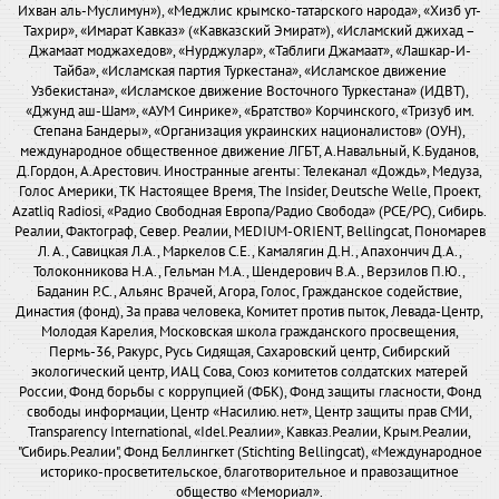
Ихван аль-Муслимун»), «Меджлис крымско-татарского народа», «Хизб ут-
Тахрир», «Имарат Кавказ» («Кавказский Эмират»), «Исламский джихад –
Джамаат моджахедов», «Нурджулар», «Таблиги Джамаат», «Лашкар-И-
Тайба», «Исламская партия Туркестана», «Исламское движение
Узбекистана», «Исламское движение Восточного Туркестана» (ИДВТ),
«Джунд аш-Шам», «АУМ Синрике», «Братство» Корчинского, «Тризуб им.
Степана Бандеры», «Организация украинских националистов» (ОУН),
международное общественное движение ЛГБТ, А.Навальный, К.Буданов,
Д.Гордон, А.Арестович. Иностранные агенты: Телеканал «Дождь», Медуза,
Голос Америки, ТК Настоящее Время, The Insider, Deutsche Welle, Проект,
Azatliq Radiosi, «Радио Свободная Европа/Радио Свобода» (PCE/PC), Сибирь.
Реалии, Фактограф, Север. Реалии, MEDIUM-ORIENT, Bellingcat, Пономарев
Л. А., Савицкая Л.А., Маркелов С.Е., Камалягин Д.Н., Апахончич Д.А.,
Толоконникова Н.А., Гельман М.А., Шендерович В.А., Верзилов П.Ю.,
Баданин Р.С., Альянс Врачей, Агора, Голос, Гражданское содействие,
Династия (фонд), За права человека, Комитет против пыток, Левада-Центр,
Молодая Карелия, Московская школа гражданского просвещения,
Пермь-36, Ракурс, Русь Сидящая, Сахаровский центр, Сибирский
экологический центр, ИАЦ Сова, Союз комитетов солдатских матерей
России, Фонд борьбы с коррупцией (ФБК), Фонд защиты гласности, Фонд
свободы информации, Центр «Насилию.нет», Центр защиты прав СМИ,
Transparency International, «Idel.Реалии», Кавказ.Реалии, Крым.Реалии,
"Сибирь.Реалии", Фонд Беллингкет (Stichting Bellingcat), «Международное
историко-просветительское, благотворительное и правозащитное
общество «Мемориал».