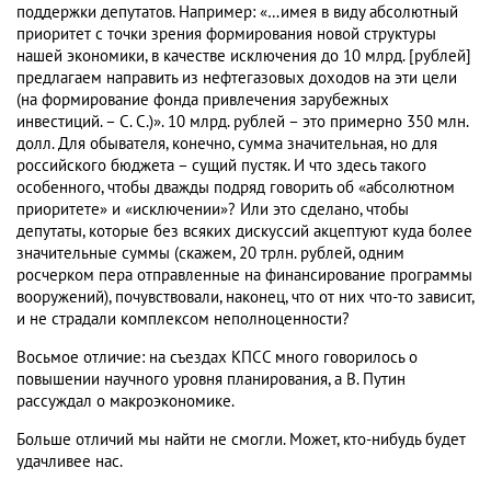
поддержки депутатов. Например: «…имея в виду абсолютный
приоритет с точки зрения формирования новой структуры
нашей экономики, в качестве исключения до 10 млрд. [рублей]
предлагаем направить из нефтегазовых доходов на эти цели
(на формирование фонда привлечения зарубежных
инвестиций. – С. С.)». 10 млрд. рублей – это примерно 350 млн.
долл. Для обывателя, конечно, сумма значительная, но для
российского бюджета – сущий пустяк. И что здесь такого
особенного, чтобы дважды подряд говорить об «абсолютном
приоритете» и «исключении»? Или это сделано, чтобы
депутаты, которые без всяких дискуссий акцептуют куда более
значительные суммы (скажем, 20 трлн. рублей, одним
росчерком пера отправленные на финансирование программы
вооружений), почувствовали, наконец, что от них что-то зависит,
и не страдали комплексом неполноценности?
Восьмое отличие: на съездах КПСС много говорилось о
повышении научного уровня планирования, а В. Путин
рассуждал о макроэкономике.
Больше отличий мы найти не смогли. Может, кто-нибудь будет
удачливее нас.