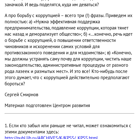
заначкой. И ведь поделятся, куда им деваться?
А про борьбу с коррупцией – всего три (!) фразы. Приведем их
полностью: а) «Нужна эффективная поддержка
предпринимательства, подавление коррупции, которая тянет
нас назад и деморализует общество»; б) «…конечно, речь идет
о борьбе с коррупцией, о повышении ответственности
чиновников и искоренении самих условий для
противозаконного поведения и для мздоимства»; в) «Конечно,
мы должны устранять саму почву для коррупции, чистить наше
законодательство, административные процедуры от разного
рода лазеек и размытых мест». И это все! Кто-нибудь после
этого думает, что с коррупцией действительно предполагают
бороться?
Сергей Смирнов
Материал подготовлен Центром развития
1. Если кто забыл или раньше не читал, может ознакомиться с
этими документами здесь:
http://publ.lib.ru/ARCHIVES/K/KPSS/_KPSS.html