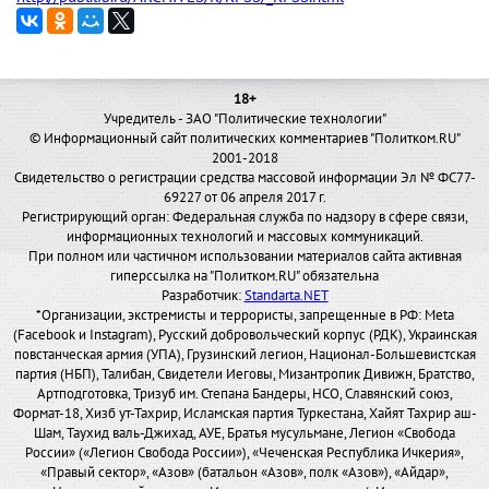
18+
Учредитель - ЗАО "Политические технологии"
© Информационный сайт политических комментариев "Политком.RU"
2001-2018
Свидетельство о регистрации средства массовой информации Эл № ФС77-
69227 от 06 апреля 2017 г.
Регистрирующий орган: Федеральная служба по надзору в сфере связи,
информационных технологий и массовых коммуникаций.
При полном или частичном использовании материалов сайта активная
гиперссылка на "Политком.RU" обязательна
Разработчик:
Standarta.NET
*Организации, экстремисты и террористы, запрещенные в РФ: Meta
(Facebook и Instagram), Русский добровольческий корпус (РДК), Украинская
повстанческая армия (УПА), Грузинский легион, Национал-Большевистская
партия (НБП), Талибан, Свидетели Иеговы, Мизантропик Дивижн, Братство,
Артподготовка, Тризуб им. Степана Бандеры, НСО, Славянский союз,
Формат-18, Хизб ут-Тахрир, Исламская партия Туркестана, Хайят Тахрир аш-
Шам, Таухид валь-Джихад, АУЕ, Братья мусульмане, Легион «Свобода
России» («Легион Свобода России»), «Чеченская Республика Ичкерия»,
«Правый сектор», «Азов» (батальон «Азов», полк «Азов»), «Айдар»,