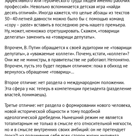
эффективного или героического труда людей именно рабочих
профессий». Невольно вспоминается детская игра «найди
десять отличий». Иногда кажется, что целые абзацы из текстов
30–40-летней давности можно было бы с помощью команд
«copy – paste» вставить в последнюю речь нашего премьера.
Ну, может, немножко отретушировать. Скажем, «товарищи
делегаты» заменить на «товарищи депутаты».
Впрочем, В. Путин обращается к своей аудитории не «товарищи
депутаты», а «уважаемые коллеги». Почему, кстати, «коллеги»?
Они же не министры, в правительстве не работают. Непонятно.
Впрочем, пусть это будет первым отличием: пока в обиход не
вернулось обращение «товарищ»…
Второе отличие: нет раздела о международном положении.
Эта сфера у нас теперь в компетенции президента (разделение
властей, понимаешь).
Третье отличие: нет раздела о формировании нового человека,
новой исторической общности и тому подобной
идеологической дребедени. Нынешний режим не является
тоталитарным не только в смысле его относительной мягкости,
но и в смысле внутренних своих амбиций: он не претендует
(пока?) на подчинение себе всех сторон жизни индивида.