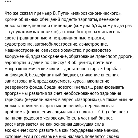
* * *
Что же сказал премьер В. Путин «макроэкономического»,
кроме обильных обещаний поднять зарплаты, денежное
довольствие, пенсии и стипендии (кому на 6,5%, кому в два раз
– тут уж кому как повезло), а также быстро развить все на
свете (традиционные и нетрадиционные отрасли,
судостроение, автомобилестроение, авиастроение,
машиностроение, сельское хозяйство, производство
вооружений, здравоохранение, образование, транспорт, дороги,
аэропорты и далее по списку? В общем-то, почти все
макроэкономические идеи – достаточно старые: борьба с
инфляцией, бездефицитный бюджет, снижение внешних
заимствований, предсказуемость курса, накопление
резервного фонда. Среди нового: «нельзя… реализовывать
программы развития за счет необоснованного задирания
тарифов» (неужели намек в адрес «Газпрома»?), а также «мы не
должны применять простых решений,.. перекладывая
проблемы (повышения социального налога. – С.С.) с бизнеса
на плечи рядового человека». То есть частный бизнес
рассматривается не как основная движущая сила
экономического развития, а как государевы назначенцы,
которые, если государь на них надавит, поделятся своею