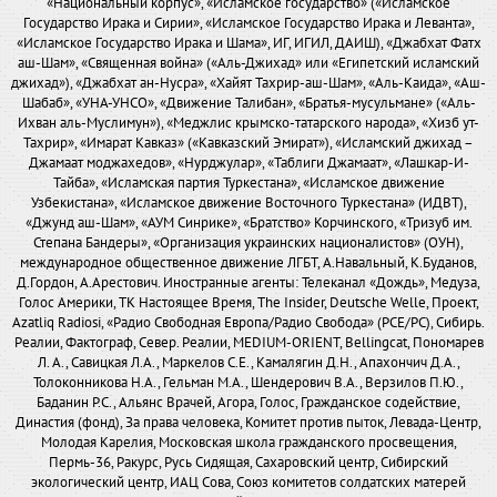
«Национальный корпус», «Исламское государство» («Исламское
Государство Ирака и Сирии», «Исламское Государство Ирака и Леванта»,
«Исламское Государство Ирака и Шама», ИГ, ИГИЛ, ДАИШ), «Джабхат Фатх
аш-Шам», «Священная война» («Аль-Джихад» или «Египетский исламский
джихад»), «Джабхат ан-Нусра», «Хайят Тахрир-аш-Шам», «Аль-Каида», «Аш-
Шабаб», «УНА-УНСО», «Движение Талибан», «Братья-мусульмане» («Аль-
Ихван аль-Муслимун»), «Меджлис крымско-татарского народа», «Хизб ут-
Тахрир», «Имарат Кавказ» («Кавказский Эмират»), «Исламский джихад –
Джамаат моджахедов», «Нурджулар», «Таблиги Джамаат», «Лашкар-И-
Тайба», «Исламская партия Туркестана», «Исламское движение
Узбекистана», «Исламское движение Восточного Туркестана» (ИДВТ),
«Джунд аш-Шам», «АУМ Синрике», «Братство» Корчинского, «Тризуб им.
Степана Бандеры», «Организация украинских националистов» (ОУН),
международное общественное движение ЛГБТ, А.Навальный, К.Буданов,
Д.Гордон, А.Арестович. Иностранные агенты: Телеканал «Дождь», Медуза,
Голос Америки, ТК Настоящее Время, The Insider, Deutsche Welle, Проект,
Azatliq Radiosi, «Радио Свободная Европа/Радио Свобода» (PCE/PC), Сибирь.
Реалии, Фактограф, Север. Реалии, MEDIUM-ORIENT, Bellingcat, Пономарев
Л. А., Савицкая Л.А., Маркелов С.Е., Камалягин Д.Н., Апахончич Д.А.,
Толоконникова Н.А., Гельман М.А., Шендерович В.А., Верзилов П.Ю.,
Баданин Р.С., Альянс Врачей, Агора, Голос, Гражданское содействие,
Династия (фонд), За права человека, Комитет против пыток, Левада-Центр,
Молодая Карелия, Московская школа гражданского просвещения,
Пермь-36, Ракурс, Русь Сидящая, Сахаровский центр, Сибирский
экологический центр, ИАЦ Сова, Союз комитетов солдатских матерей