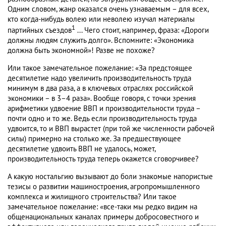
Одним словом, жанр оказался очень узнаваемым – для всех,
кто когда-нибудь волею или неволею изучал материалы
1
партийных съездов
... Чего стоит, например, фраза: «Дороги
должны людям служить долго». Вспомните: «Экономика
должна быть экономной»! Разве не похоже?
Или такое замечательное пожелание: «За предстоящее
десятилетие надо увеличить производительность труда
минимум в два раза, а в ключевых отраслях российской
экономики – в 3–4 раза». Вообще говоря, с точки зрения
арифметики удвоение ВВП и производительности труда –
почти одно и то же. Ведь если производительность труда
удвоится, то и ВВП вырастет (при той же численности рабочей
силы) примерно на столько же. За предшествующее
десятилетие удвоить ВВП не удалось, может,
производительность труда теперь окажется сговорчивее?
А какую ностальгию вызывают до боли знакомые напористые
тезисы о развитии машиностроения, агропромышленного
комплекса и жилищного строительства? Или такое
замечательное пожелание: «все-таки мы редко видим на
общенациональных каналах примеры добросовестного и