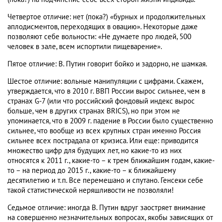
Четвертое отличие: нет (пока?) «бурных и продолжительных
аплодисментов, переходящих в овацию». Некоторые даже
позволяют себе вольности: «Не думаете про людей, 500
человек в зале, всем испортили пищеварение».
Пятое отличие: В. Путин говорит бойко и задорно, не шамкая.
Шестое отличие: вольные манипуляции с цифрами. Скажем,
утверждается, что в 2010 г. ВВП России вырос сильнее, чем в
странах G-7 (или что российский фондовый индекс вырос
больше, чем в других странах BRICS), но при этом не
упоминается, что в 2009 г. падение в России было существенно
сильнее, что вообще из всех крупных стран именно Россия
сильнее всех пострадала от кризиса. Или еще: приводится
множество цифр для будущих лет, но какие-то из них
относятся к 2011 г., какие-то – к трем ближайшим годам, какие-
то – на период до 2015 г., какие-то – к ближайшему
десятилетию и т.п. Все перемешано и спутано. Генсеки себе
такой статистической неряшливости не позволяли!
Седьмое отличие: иногда В. Путин вдруг заостряет внимание
на совершенно незначительных вопросах, якобы зависящих от