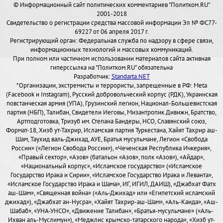
© Информационный сайт политических комментариев "Политком.RU"
2001-2018
Свидетельство о регистрации средства массовой информации Эл № ФС77-
69227 от 06 апреля 2017 г.
Регистрирующий орган: Федеральная служба по надзору в сфере связи,
информационных технологий и массовых коммуникаций.
При полном или частичном использовании материалов сайта активная
гиперссылка на "Политком.RU" обязательна
Разработчик:
Standarta.NET
*Организации, экстремисты и террористы, запрещенные в РФ: Meta
(Facebook и Instagram), Русский добровольческий корпус (РДК), Украинская
повстанческая армия (УПА), Грузинский легион, Национал-Большевистская
партия (НБП), Талибан, Свидетели Иеговы, Мизантропик Дивижн, Братство,
Артподготовка, Тризуб им. Степана Бандеры, НСО, Славянский союз,
Формат-18, Хизб ут-Тахрир, Исламская партия Туркестана, Хайят Тахрир аш-
Шам, Таухид валь-Джихад, АУЕ, Братья мусульмане, Легион «Свобода
России» («Легион Свобода России»), «Чеченская Республика Ичкерия»,
«Правый сектор», «Азов» (батальон «Азов», полк «Азов»), «Айдар»,
«Национальный корпус», «Исламское государство» («Исламское
Государство Ирака и Сирии», «Исламское Государство Ирака и Леванта»,
«Исламское Государство Ирака и Шама», ИГ, ИГИЛ, ДАИШ), «Джабхат Фатх
аш-Шам», «Священная война» («Аль-Джихад» или «Египетский исламский
джихад»), «Джабхат ан-Нусра», «Хайят Тахрир-аш-Шам», «Аль-Каида», «Аш-
Шабаб», «УНА-УНСО», «Движение Талибан», «Братья-мусульмане» («Аль-
Ихван аль-Муслимун»), «Меджлис крымско-татарского народа», «Хизб ут-