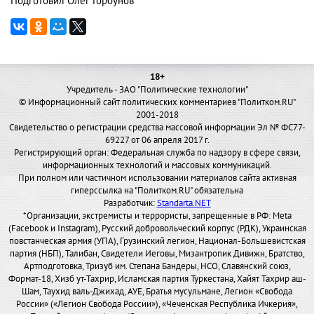
Подготовил Олег Горбунов
18+
Учредитель - ЗАО "Политические технологии"
© Информационный сайт политических комментариев "Политком.RU"
2001-2018
Свидетельство о регистрации средства массовой информации Эл № ФС77-
69227 от 06 апреля 2017 г.
Регистрирующий орган: Федеральная служба по надзору в сфере связи,
информационных технологий и массовых коммуникаций.
При полном или частичном использовании материалов сайта активная
гиперссылка на "Политком.RU" обязательна
Разработчик:
Standarta.NET
*Организации, экстремисты и террористы, запрещенные в РФ: Meta
(Facebook и Instagram), Русский добровольческий корпус (РДК), Украинская
повстанческая армия (УПА), Грузинский легион, Национал-Большевистская
партия (НБП), Талибан, Свидетели Иеговы, Мизантропик Дивижн, Братство,
Артподготовка, Тризуб им. Степана Бандеры, НСО, Славянский союз,
Формат-18, Хизб ут-Тахрир, Исламская партия Туркестана, Хайят Тахрир аш-
Шам, Таухид валь-Джихад, АУЕ, Братья мусульмане, Легион «Свобода
России» («Легион Свобода России»), «Чеченская Республика Ичкерия»,