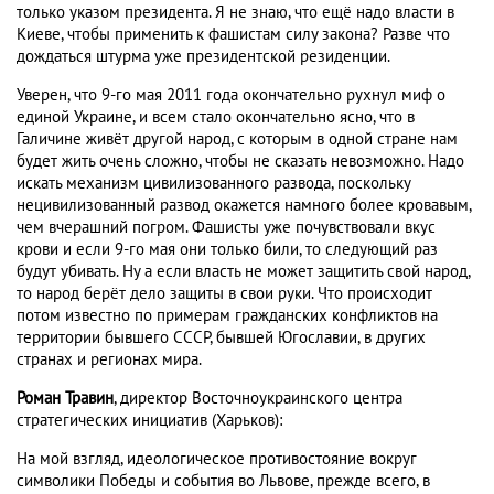
только указом президента. Я не знаю, что ещё надо власти в
Киеве, чтобы применить к фашистам силу закона? Разве что
дождаться штурма уже президентской резиденции.
Уверен, что 9-го мая 2011 года окончательно рухнул миф о
единой Украине, и всем стало окончательно ясно, что в
Галичине живёт другой народ, с которым в одной стране нам
будет жить очень сложно, чтобы не сказать невозможно. Надо
искать механизм цивилизованного развода, поскольку
нецивилизованный развод окажется намного более кровавым,
чем вчерашний погром. Фашисты уже почувствовали вкус
крови и если 9-го мая они только били, то следующий раз
будут убивать. Ну а если власть не может защитить свой народ,
то народ берёт дело защиты в свои руки. Что происходит
потом известно по примерам гражданских конфликтов на
территории бывшего СССР, бывшей Югославии, в других
странах и регионах мира.
Роман Травин
, директор Восточноукраинского центра
стратегических инициатив (Харьков):
На мой взгляд, идеологическое противостояние вокруг
символики Победы и события во Львове, прежде всего, в