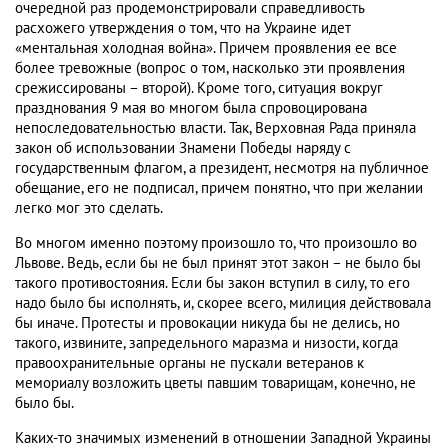
очередной раз продемонстрировали справедливость
расхожего утверждения о том, что на Украине идет
«ментальная холодная война». Причем проявления ее все
более тревожные (вопрос о том, насколько эти проявления
срежиссированы – второй). Кроме того, ситуация вокруг
празднования 9 мая во многом была спровоцирована
непоследовательностью власти. Так, Верховная Рада приняла
закон об использовании Знамени Победы наряду с
государственным флагом, а президент, несмотря на публичное
обещание, его не подписал, причем понятно, что при желании
легко мог это сделать.
Во многом именно поэтому произошло то, что произошло во
Львове. Ведь, если бы не был принят этот закон – не было бы
такого противостояния. Если бы закон вступил в силу, то его
надо было бы исполнять, и, скорее всего, милиция действовала
бы иначе. Протесты и провокации никуда бы не делись, но
такого, извините, запредельного маразма и низости, когда
правоохранительные органы не пускали ветеранов к
мемориалу возложить цветы павшим товарищам, конечно, не
было бы.
Каких-то значимых изменений в отношении Западной Украины