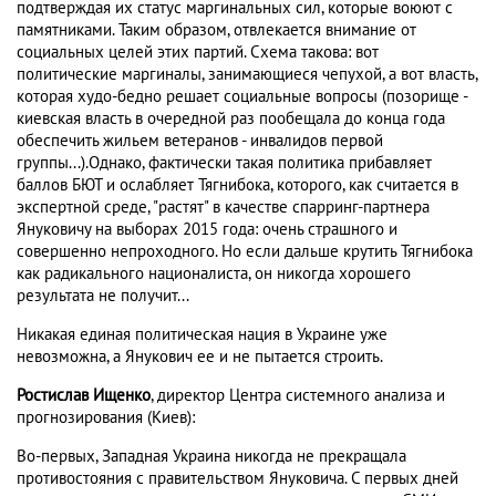
подтверждая их статус маргинальных сил, которые воюют с
памятниками. Таким образом, отвлекается внимание от
социальных целей этих партий. Схема такова: вот
политические маргиналы, занимающиеся чепухой, а вот власть,
которая худо-бедно решает социальные вопросы (позорище -
киевская власть в очередной раз пообещала до конца года
обеспечить жильем ветеранов - инвалидов первой
группы...).Однако, фактически такая политика прибавляет
баллов БЮТ и ослабляет Тягнибока, которого, как считается в
экспертной среде, "растят" в качестве спарринг-партнера
Януковичу на выборах 2015 года: очень страшного и
совершенно непроходного. Но если дальше крутить Тягнибока
как радикального националиста, он никогда хорошего
результата не получит...
Никакая единая политическая нация в Украине уже
невозможна, а Янукович ее и не пытается строить.
Ростислав Ищенко
, директор Центра системного анализа и
прогнозирования (Киев):
Во-первых, Западная Украина никогда не прекращала
противостояния с правительством Януковича. С первых дней