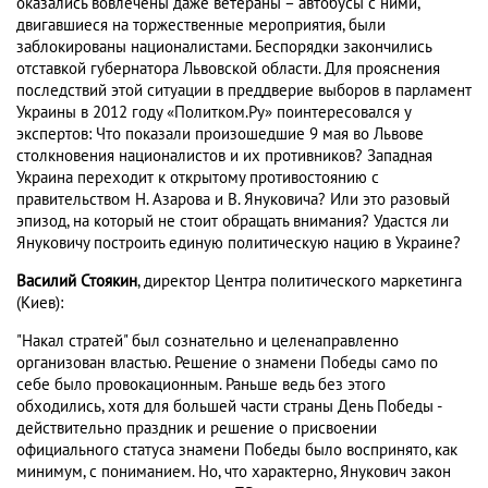
оказались вовлечены даже ветераны – автобусы с ними,
двигавшиеся на торжественные мероприятия, были
заблокированы националистами. Беспорядки закончились
отставкой губернатора Львовской области. Для прояснения
последствий этой ситуации в преддверие выборов в парламент
Украины в 2012 году «Политком.Ру» поинтересовался у
экспертов: Что показали произошедшие 9 мая во Львове
столкновения националистов и их противников? Западная
Украина переходит к открытому противостоянию с
правительством Н. Азарова и В. Януковича? Или это разовый
эпизод, на который не стоит обращать внимания? Удастся ли
Януковичу построить единую политическую нацию в Украине?
Василий Стоякин
, директор Центра политического маркетинга
(Киев):
"Накал стратей" был сознательно и целенаправленно
организован властью. Решение о знамени Победы само по
себе было провокационным. Раньше ведь без этого
обходились, хотя для большей части страны День Победы -
действительно праздник и решение о присвоении
официального статуса знамени Победы было воспринято, как
минимум, с пониманием. Но, что характерно, Янукович закон