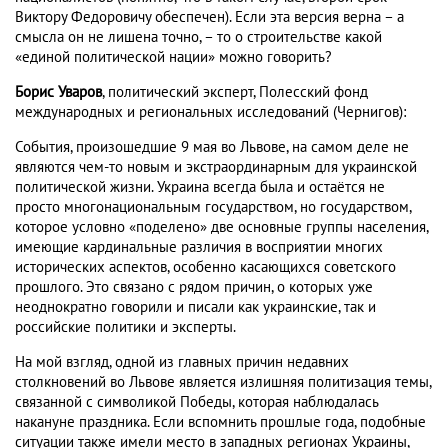
Виктору Федоровичу обеспечен). Если эта версия верна – а
смысла он не лишена точно, – то о строительстве какой
«единой политической нации» можно говорить?
Борис Уваров
, политический эксперт, Полесский фонд
международных и региональных исследований (Чернигов):
События, произошедшие 9 мая во Львове, на самом деле не
являются чем-то новым и экстраординарным для украинской
политической жизни. Украина всегда была и остаётся не
просто многонациональным государством, но государством,
которое условно «поделено» две основные группы населения,
имеющие кардинальные различия в восприятии многих
исторических аспектов, особенно касающихся советского
прошлого. Это связано с рядом причин, о которых уже
неоднократно говорили и писали как украинские, так и
российские политики и эксперты.
На мой взгляд, одной из главных причин недавних
столкновений во Львове является излишняя политизация темы,
связанной с символикой Победы, которая наблюдалась
накануне праздника. Если вспомнить прошлые года, подобные
ситуации также имели место в западных регионах Украины,