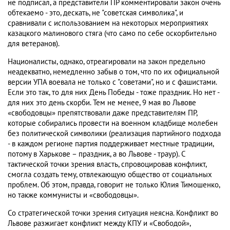
не подписал, а представители ПР комментировали закон очень
обтекаемо - это, дескать, не "советская символика", и
сравнивали с использованием на некоторых мероприятиях
казацкого малинового стяга (что само по себе оскорбительно
для ветеранов).
Националисты, однако, отреагировали на закон предельно
неадекватно, немедленно забыв о том, что по их официальной
версии УПА воевала не только с "советами", но и с фашистами.
Если это так, то для них День Победы - тоже праздник. Но нет -
для них это день скорби. Тем не менее, 9 мая во Львове
«свободовцы» препятствовали даже представителям ПР,
которые собирались провести на военном кладбище молебен
без политической символики (реализация партийного подхода
- в каждом регионе партия поддерживает местные традиции,
потому в Харькове – праздник, а во Львове - траур). С
тактической точки зрения власть, спровоцировав конфликт,
смогла создать тему, отвлекающую общество от социальных
проблем. Об этом, правда, говорит не только Юлия Тимошенко,
но также коммунисты и «свободовцы».
Со стратегической точки зрения ситуация неясна. Конфликт во
Львове разжигает конфликт между КПУ и «Свободой»,