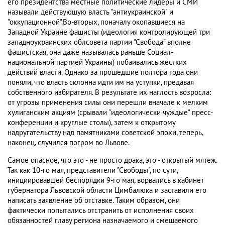
его президентства местные политические лидеры и СМИ
называли действующую власть "антиукраинской" и
"оккупационной".Во-вторых, поначалу окопавшиеся на
Западной Украине фашисты (идеология контролирующей три
западноукраинских облсовета партии "Свобода" вполне
фашистская, она даже называлась раньше Социал-
национальной партией Украины) побаивались жёстких
действий власти. Однако за прошедшие полтора года они
поняли, что власть склонна идти им на уступки, предавая
собственного избирателя. В результате их наглость возросла:
от угрозы применения силы они перешли вначале к мелким
хулиганским акциям (срывали "идеологически чуждые" пресс-
конференции и круглые столы), затем к открытому
надругательству над памятниками советской эпохи, теперь,
наконец, случился погром во Львове.
Самое опасное, что это - не просто драка, это - открытый мятеж.
Так как 10-го мая, представители "Свободы", по сути,
инициировавшей беспорядки 9-го мая, ворвались в кабинет
губернатора Львовской области Цимбалюка и заставили его
написать заявление об отставке. Таким образом, они
фактически попытались отстранить от исполнения своих
обязанностей главу региона назначаемого и смещаемого