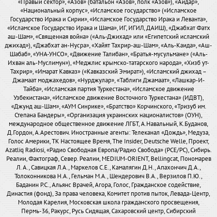
«Правый сектор», «Азов» (батальон «Азов», полк «Азов»), «Айдар»,
«Национальный корпус», «Исламское государство» («Исламское
Государство Ирака и Сирии», «Исламское Государство Ирака и Леванта»,
«Исламское Государство Ирака и Шама», ИГ, ИГИЛ, ДАИШ), «Джабхат Фатх
аш-Шам», «Священная война» («Аль-Джихад» или «Египетский исламский
джихад»), «Джабхат ан-Нусра», «Хайят Тахрир-аш-Шам», «Аль-Каида», «Аш-
Шабаб», «УНА-УНСО», «Движение Талибан», «Братья-мусульмане» («Аль-
Ихван аль-Муслимун»), «Меджлис крымско-татарского народа», «Хизб ут-
Тахрир», «Имарат Кавказ» («Кавказский Эмират»), «Исламский джихад –
Джамаат моджахедов», «Нурджулар», «Таблиги Джамаат», «Лашкар-И-
Тайба», «Исламская партия Туркестана», «Исламское движение
Узбекистана», «Исламское движение Восточного Туркестана» (ИДВТ),
«Джунд аш-Шам», «АУМ Синрике», «Братство» Корчинского, «Тризуб им.
Степана Бандеры», «Организация украинских националистов» (ОУН),
международное общественное движение ЛГБТ, А.Навальный, К.Буданов,
Д.Гордон, А.Арестович. Иностранные агенты: Телеканал «Дождь», Медуза,
Голос Америки, ТК Настоящее Время, The Insider, Deutsche Welle, Проект,
Azatliq Radiosi, «Радио Свободная Европа/Радио Свобода» (PCE/PC), Сибирь.
Реалии, Фактограф, Север. Реалии, MEDIUM-ORIENT, Bellingcat, Пономарев
Л. А., Савицкая Л.А., Маркелов С.Е., Камалягин Д.Н., Апахончич Д.А.,
Толоконникова Н.А., Гельман М.А., Шендерович В.А., Верзилов П.Ю.,
Баданин Р.С., Альянс Врачей, Агора, Голос, Гражданское содействие,
Династия (фонд), За права человека, Комитет против пыток, Левада-Центр,
Молодая Карелия, Московская школа гражданского просвещения,
Пермь-36, Ракурс, Русь Сидящая, Сахаровский центр, Сибирский