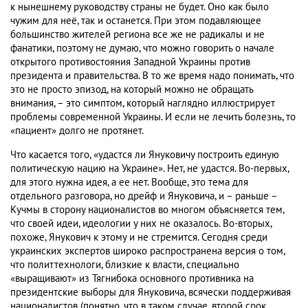
к нынешнему руководству страны не будет. Оно как было
чужим для неё, так и останется. При этом подавляющее
большинство жителей региона все же не радикалы и не
фанатики, поэтому не думаю, что можно говорить о начале
открытого противостояния Западной Украины против
президента и правительства. В то же время надо понимать, что
это не просто эпизод, на который можно не обращать
внимания, – это симптом, который наглядно иллюстрирует
проблемы современной Украины. И если не лечить болезнь, то
«пациент» долго не протянет.
Что касается того, «удастся ли Януковичу построить единую
политическую нацию на Украине». Нет, не удастся. Во-первых,
для этого нужна идея, а ее нет. Вообще, это тема для
отдельного разговора, но дрейф и Януковича, и – раньше –
Кучмы в сторону националистов во многом объясняется тем,
что своей идеи, идеологии у них не оказалось. Во-вторых,
похоже, Янукович к этому и не стремится. Сегодня среди
украинских экспертов широко распространена версия о том,
что политтехнологи, близкие к власти, специально
«выращивают» из Тягнибока основного противника на
президентские выборы для Януковича, всячески поддерживая
националистов (понятно, что в таком случае, второй срок