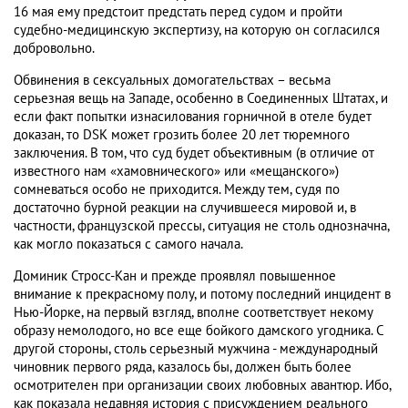
16 мая ему предстоит предстать перед судом и пройти
судебно-медицинскую экспертизу, на которую он согласился
добровольно.
Обвинения в сексуальных домогательствах – весьма
серьезная вещь на Западе, особенно в Соединенных Штатах, и
если факт попытки изнасилования горничной в отеле будет
доказан, то DSK может грозить более 20 лет тюремного
заключения. В том, что суд будет объективным (в отличие от
известного нам «хамовнического» или «мещанского»)
сомневаться особо не приходится. Между тем, судя по
достаточно бурной реакции на случившееся мировой и, в
частности, французской прессы, ситуация не столь однозначна,
как могло показаться с самого начала.
Доминик Стросс-Кан и прежде проявлял повышенное
внимание к прекрасному полу, и потому последний инцидент в
Нью-Йорке, на первый взгляд, вполне соответствует некому
образу немолодого, но все еще бойкого дамского угодника. С
другой стороны, столь серьезный мужчина - международный
чиновник первого ряда, казалось бы, должен быть более
осмотрителен при организации своих любовных авантюр. Ибо,
как показала недавняя история с присуждением реального