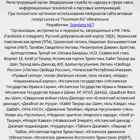
Регистрирующий орган: Федеральная служба по надзору в сфере связи,
информационных технологий и массовых коммуникаций.
При полном или частичном использовании материалов сайта активная
гиперссылка на "Политком.RU" обязательна
Разработчик:
Standarta.NET
*Организации, экстремисты и террористы, запрещенные в РФ: Meta
(Facebook и Instagram), Русский добровольческий корпус (РДК), Украинская
повстанческая армия (УПА), Грузинский легион, Национал-Большевистская
партия (НБП), Талибан, Свидетели Иеговы, Мизантропик Дивижн, Братство,
Артподготовка, Тризуб им. Степана Бандеры, НСО, Славянский союз,
Формат-18, Хизб ут-Тахрир, Исламская партия Туркестана, Хайят Тахрир аш-
Шам, Таухид валь-Джихад, АУЕ, Братья мусульмане, Легион «Свобода
России» («Легион Свобода России»), «Чеченская Республика Ичкерия»,
«Правый сектор», «Азов» (батальон «Азов», полк «Азов»), «Айдар»,
«Национальный корпус», «Исламское государство» («Исламское
Государство Ирака и Сирии», «Исламское Государство Ирака и Леванта»,
«Исламское Государство Ирака и Шама», ИГ, ИГИЛ, ДАИШ), «Джабхат Фатх
аш-Шам», «Священная война» («Аль-Джихад» или «Египетский исламский
джихад»), «Джабхат ан-Нусра», «Хайят Тахрир-аш-Шам», «Аль-Каида», «Аш-
Шабаб», «УНА-УНСО», «Движение Талибан», «Братья-мусульмане» («Аль-
Ихван аль-Муслимун»), «Меджлис крымско-татарского народа», «Хизб ут-
Тахрир», «Имарат Кавказ» («Кавказский Эмират»), «Исламский джихад –
Джамаат моджахедов», «Нурджулар», «Таблиги Джамаат», «Лашкар-И-
Тайба», «Исламская партия Туркестана», «Исламское движение
Узбекистана», «Исламское движение Восточного Туркестана» (ИДВТ),