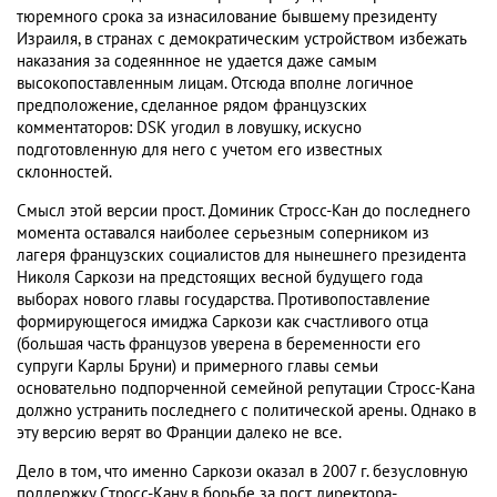
тюремного срока за изнасилование бывшему президенту
Израиля, в странах с демократическим устройством избежать
наказания за содеяннное не удается даже самым
высокопоставленным лицам. Отсюда вполне логичное
предположение, сделанное рядом французских
комментаторов: DSK угодил в ловушку, искусно
подготовленную для него с учетом его известных
склонностей.
Смысл этой версии прост. Доминик Стросс-Кан до последнего
момента оставался наиболее серьезным соперником из
лагеря французских социалистов для нынешнего президента
Николя Саркози на предстоящих весной будущего года
выборах нового главы государства. Противопоставление
формирующегося имиджа Саркози как счастливого отца
(большая часть французов уверена в беременности его
супруги Карлы Бруни) и примерного главы семьи
основательно подпорченной семейной репутации Стросс-Кана
должно устранить последнего с политической арены. Однако в
эту версию верят во Франции далеко не все.
Дело в том, что именно Саркози оказал в 2007 г. безусловную
поддержку Стросс-Кану в борьбе за пост директора-