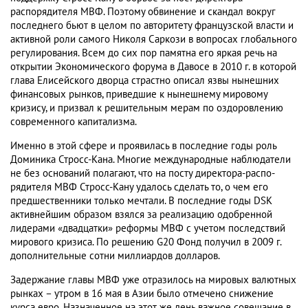
распорядителя МВФ. Поэтому обвинение и скандал вокруг
последнего бьют в целом по авторитету французской власти и
активной роли самого Николя Саркози в вопросах глобального
регулирования. Всем до сих пор памятна его яркая речь на
открытии Экономического форума в Давосе в 2010 г. в которой
глава Елисейского дворца страстно описал язвы нынешних
финансовых рынков, приведшие к нынешнему мировому
кризису, и призвал к решительным мерам по оздоровлению
современного капитализма.
Именно в этой сфере и проявилась в последние годы роль
Доминика Стросс-Кана. Многие международные наблюдатели
не без оснований полагают, что на посту директора-распо-
рядителя МВФ Стросс-Кану удалось сделать то, о чем его
предшественники только мечтали. В последние годы DSK
активнейшим образом взялся за реализацию одобренной
лидерами «двадцатки» реформы МВФ с учетом последствий
мирового кризиса. По решению G20 Фонд получил в 2009 г.
дополнительные сотни миллиардов долларов.
Задержание главы МВФ уже отразилось на мировых валютных
рынках – утром в 16 мая в Азии было отмечено снижение
курса евро. Назначенное на этот же день важное совещание в