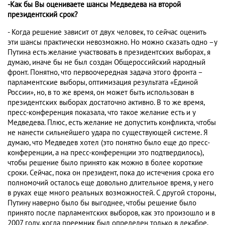
-Как бы Вы оцениваете шансы Медведева на второй
президентский срок?
- Когда решение зависит от двух человек, то сейчас оценить
эти шансы практически невозможно. Но можно сказать одно –у
Путина есть желание участвовать в президентских выборах, я
думаю, иначе бы не был создан Общероссийский народный
фронт. Понятно, что первоочередная задача этого фронта –
парламентские выборы, оптимизация результата «Единой
России», но, в то же время, он может быть использован в
президентских выборах достаточно активно. В то же время,
пресс-конференция показала, что такое желание есть и у
Медведева. Плюс, есть желание не допустить конфликта, чтобы
не нанести сильнейшего удара по существующей системе. Я
думаю, что Медведев хотел (это понятно было еще до пресс-
конференции, а на пресс-конференции это подтвердилось),
чтобы решение было принято как можно в более короткие
сроки. Сейчас, пока он президент, пока до истечения срока его
полномочий осталось еще довольно длительное время, у него
в руках еще много реальных возможностей. С другой стороны,
Путину наверно было бы выгоднее, чтобы решение было
принято после парламентских выборов, как это произошло и в
2007 году, когда преемник был определен только в декабре.