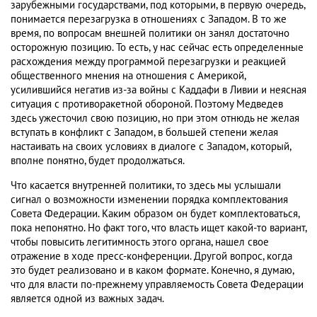
зарубежными государствами, под которыми, в первую очередь,
понимается перезагрузка в отношениях с Западом. В то же
время, по вопросам внешней политики он занял достаточно
осторожную позицию. То есть, у нас сейчас есть определенные
расхождения между программой перезагрузки и реакцией
общественного мнения на отношения с Америкой,
усилившийся негатив из-за войны с Каддафи в Ливии и неясная
ситуация с противоракетной обороной. Поэтому Медведев
здесь ужесточил свою позицию, но при этом отнюдь не желая
вступать в конфликт с Западом, в большей степени желая
настаивать на своих условиях в диалоге с Западом, который,
вполне понятно, будет продолжаться.
Что касается внутренней политики, то здесь мы услышали
сигнал о возможности изменении порядка комплектования
Совета Федерации. Каким образом он будет комплектоваться,
пока непонятно. Но факт того, что власть ищет какой-то вариант,
чтобы повысить легитимность этого органа, нашел свое
отражение в ходе пресс-конференции. Другой вопрос, когда
это будет реализовано и в каком формате. Конечно, я думаю,
что для власти по-прежнему управляемость Совета Федерации
является одной из важных задач.