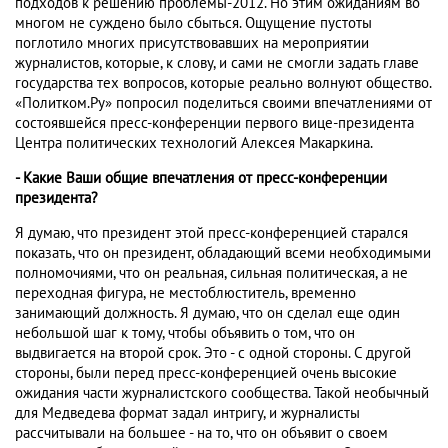
подходов к решению проблемы-2012. Но этим ожиданиям во
многом не суждено было сбыться. Ощущение пустоты
поглотило многих присутствовавших на мероприятии
журналистов, которые, к слову, и сами не смогли задать главе
государства тех вопросов, которые реально волнуют общество.
«Политком.Ру» попросил поделиться своими впечатлениями от
состоявшейся пресс-конференции первого вице-президента
Центра политических технологий Алексея Макаркина.
- Какие Ваши общие впечатления от пресс-конференции
президента?
Я думаю, что президент этой пресс-конференцией старался
показать, что он президент, обладающий всеми необходимыми
полномочиями, что он реальная, сильная политическая, а не
переходная фигура, не местоблюститель, временно
занимающий должность. Я думаю, что он сделал еще один
небольшой шаг к тому, чтобы объявить о том, что он
выдвигается на второй срок. Это - с одной стороны. С другой
стороны, были перед пресс-конференцией очень высокие
ожидания части журналистского сообщества. Такой необычный
для Медведева формат задал интригу, и журналисты
рассчитывали на большее - на то, что он объявит о своем