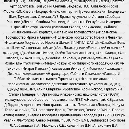
партия (НБП), Талибан, Свидетели Иеговы, Мизантропик Дивижн, Братство,
Артподготовка, Тризуб им. Степана Бандеры, НСО, Славянский союз,
Формат-18, Хизб ут-Тахрир, Исламская партия Туркестана, Хайят Тахрир аш-
Шам, Таухид валь-Джихад, АУЕ, Братья мусульмане, Легион «Свобода
России» («Легион Свобода России»), «Чеченская Республика Ичкерия»,
«Правый сектор», «Азов» (батальон «Азов», полк «Азов»), «Айдар»,
«Национальный корпус», «Исламское государство» («Исламское
Государство Ирака и Сирии», «Исламское Государство Ирака и Леванта»,
«Исламское Государство Ирака и Шама», ИГ, ИГИЛ, ДАИШ), «Джабхат Фатх
аш-Шам», «Священная война» («Аль-Джихад» или «Египетский исламский
джихад»), «Джабхат ан-Нусра», «Хайят Тахрир-аш-Шам», «Аль-Каида», «Аш-
Шабаб», «УНА-УНСО», «Движение Талибан», «Братья-мусульмане» («Аль-
Ихван аль-Муслимун»), «Меджлис крымско-татарского народа», «Хизб ут-
Тахрир», «Имарат Кавказ» («Кавказский Эмират»), «Исламский джихад –
Джамаат моджахедов», «Нурджулар», «Таблиги Джамаат», «Лашкар-И-
Тайба», «Исламская партия Туркестана», «Исламское движение
Узбекистана», «Исламское движение Восточного Туркестана» (ИДВТ),
«Джунд аш-Шам», «АУМ Синрике», «Братство» Корчинского, «Тризуб им.
Степана Бандеры», «Организация украинских националистов» (ОУН),
международное общественное движение ЛГБТ, А.Навальный, К.Буданов,
Д.Гордон, А.Арестович. Иностранные агенты: Телеканал «Дождь», Медуза,
Голос Америки, ТК Настоящее Время, The Insider, Deutsche Welle, Проект,
Azatliq Radiosi, «Радио Свободная Европа/Радио Свобода» (PCE/PC), Сибирь.
Реалии, Фактограф, Север. Реалии, MEDIUM-ORIENT, Bellingcat, Пономарев
Л. А., Савицкая Л.А., Маркелов С.Е., Камалягин Д.Н., Апахончич Д.А.,