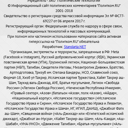
Учредитель - ЗАО "Политические технологии"
© Информационный сайт политических комментариев "Политком.RU"
2001-2018
Свидетельство о регистрации средства массовой информации Эл № ФС77-
69227 от 06 апреля 2017 г.
Регистрирующий орган: Федеральная служба по надзору в сфере связи,
информационных технологий и массовых коммуникаций.
При полном или частичном использовании материалов сайта активная
гиперссылка на "Политком.RU" обязательна
Разработчик:
Standarta.NET
*Организации, экстремисты и террористы, запрещенные в РФ: Meta
(Facebook и Instagram), Русский добровольческий корпус (РДК), Украинская
повстанческая армия (УПА), Грузинский легион, Национал-Большевистская
партия (НБП), Талибан, Свидетели Иеговы, Мизантропик Дивижн, Братство,
Артподготовка, Тризуб им. Степана Бандеры, НСО, Славянский союз,
Формат-18, Хизб ут-Тахрир, Исламская партия Туркестана, Хайят Тахрир аш-
Шам, Таухид валь-Джихад, АУЕ, Братья мусульмане, Легион «Свобода
России» («Легион Свобода России»), «Чеченская Республика Ичкерия»,
«Правый сектор», «Азов» (батальон «Азов», полк «Азов»), «Айдар»,
«Национальный корпус», «Исламское государство» («Исламское
Государство Ирака и Сирии», «Исламское Государство Ирака и Леванта»,
«Исламское Государство Ирака и Шама», ИГ, ИГИЛ, ДАИШ), «Джабхат Фатх
аш-Шам», «Священная война» («Аль-Джихад» или «Египетский исламский
джихад»), «Джабхат ан-Нусра», «Хайят Тахрир-аш-Шам», «Аль-Каида», «Аш-
Шабаб», «УНА-УНСО», «Движение Талибан», «Братья-мусульмане» («Аль-