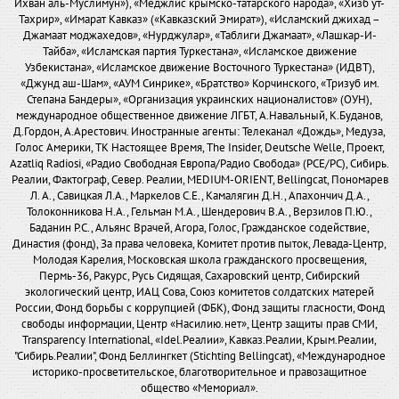
Ихван аль-Муслимун»), «Меджлис крымско-татарского народа», «Хизб ут-
Тахрир», «Имарат Кавказ» («Кавказский Эмират»), «Исламский джихад –
Джамаат моджахедов», «Нурджулар», «Таблиги Джамаат», «Лашкар-И-
Тайба», «Исламская партия Туркестана», «Исламское движение
Узбекистана», «Исламское движение Восточного Туркестана» (ИДВТ),
«Джунд аш-Шам», «АУМ Синрике», «Братство» Корчинского, «Тризуб им.
Степана Бандеры», «Организация украинских националистов» (ОУН),
международное общественное движение ЛГБТ, А.Навальный, К.Буданов,
Д.Гордон, А.Арестович. Иностранные агенты: Телеканал «Дождь», Медуза,
Голос Америки, ТК Настоящее Время, The Insider, Deutsche Welle, Проект,
Azatliq Radiosi, «Радио Свободная Европа/Радио Свобода» (PCE/PC), Сибирь.
Реалии, Фактограф, Север. Реалии, MEDIUM-ORIENT, Bellingcat, Пономарев
Л. А., Савицкая Л.А., Маркелов С.Е., Камалягин Д.Н., Апахончич Д.А.,
Толоконникова Н.А., Гельман М.А., Шендерович В.А., Верзилов П.Ю.,
Баданин Р.С., Альянс Врачей, Агора, Голос, Гражданское содействие,
Династия (фонд), За права человека, Комитет против пыток, Левада-Центр,
Молодая Карелия, Московская школа гражданского просвещения,
Пермь-36, Ракурс, Русь Сидящая, Сахаровский центр, Сибирский
экологический центр, ИАЦ Сова, Союз комитетов солдатских матерей
России, Фонд борьбы с коррупцией (ФБК), Фонд защиты гласности, Фонд
свободы информации, Центр «Насилию.нет», Центр защиты прав СМИ,
Transparency International, «Idel.Реалии», Кавказ.Реалии, Крым.Реалии,
"Сибирь.Реалии", Фонд Беллингкет (Stichting Bellingcat), «Международное
историко-просветительское, благотворительное и правозащитное
общество «Мемориал».