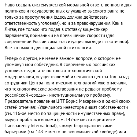
Надо создать систему жесткой моральной ответственности для
политиков и государственных служащих высокого ранга не
только за преступления (здесь должна действовать
ответственность уголовная), но и за правонарушения. Как в
Литве, где только что подал в отставку вице-спикер
парламента, пойманный на превышении скорости (для
современной России сама эта ситуация выглядит экзотичной).
Все это важно для социальной психологии.
Теперь о другом, не менее важном вопросе, о котором не
упомянул мой собеседник. В современных российских
условиях недостаточно только технологической
модернизации, осуществляемой из единого центра. Год назад
сотрудники Центра политических технологий уже отмечали,
что технологические заимствования не решают проблему
российской «среды» - институциональную проблему.
Председатель правления ЦПТ Борис Макаренко в одной своих
статей отмечал: «Удачливого инвестора лишат собственности
(см. 116-ое место по защищенности имущественных прав»),
выудят прибыль взятками (см. 147-ое место в рейтинге
Transparency International), зажмут бюрократическими
барьерами (см. 143-е место по экономической свободе) или –