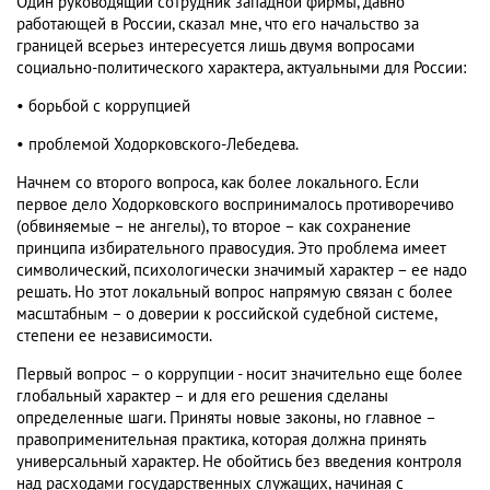
Один руководящий сотрудник западной фирмы, давно
работающей в России, сказал мне, что его начальство за
границей всерьез интересуется лишь двумя вопросами
социально-политического характера, актуальными для России:
• борьбой с коррупцией
• проблемой Ходорковского-Лебедева.
Начнем со второго вопроса, как более локального. Если
первое дело Ходорковского воспринималось противоречиво
(обвиняемые – не ангелы), то второе – как сохранение
принципа избирательного правосудия. Это проблема имеет
символический, психологически значимый характер – ее надо
решать. Но этот локальный вопрос напрямую связан с более
масштабным – о доверии к российской судебной системе,
степени ее независимости.
Первый вопрос – о коррупции - носит значительно еще более
глобальный характер – и для его решения сделаны
определенные шаги. Приняты новые законы, но главное –
правоприменительная практика, которая должна принять
универсальный характер. Не обойтись без введения контроля
над расходами государственных служащих, начиная с