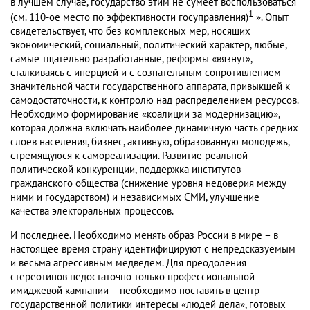
в лучшем случае, государство этим не сумеет воспользоваться
1
(см. 110-ое место по эффективности госуправления)
». Опыт
свидетельствует, что без комплексных мер, носящих
экономический, социальный, политический характер, любые,
самые тщательно разработанные, реформы «вязнут»,
сталкиваясь с инерцией и с сознательным сопротивлением
значительной части государственного аппарата, привыкшей к
самодостаточности, к контролю над распределением ресурсов.
Необходимо формирование «коалиции за модернизацию»,
которая должна включать наиболее динамичную часть средних
слоев населения, бизнес, активную, образованную молодежь,
стремящуюся к самореализации. Развитие реальной
политической конкуренции, поддержка институтов
гражданского общества (снижение уровня недоверия между
ними и государством) и независимых СМИ, улучшение
качества электоральных процессов.
И последнее. Необходимо менять образ России в мире – в
настоящее время страну идентифицируют с непредсказуемым
и весьма агрессивным медведем. Для преодоления
стереотипов недостаточно только профессиональной
имиджевой кампании – необходимо поставить в центр
государственной политики интересы «людей дела», готовых