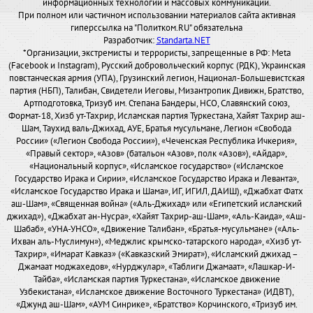
информационных технологий и массовых коммуникаций.
При полном или частичном использовании материалов сайта активная
гиперссылка на "Политком.RU" обязательна
Разработчик:
Standarta.NET
*Организации, экстремисты и террористы, запрещенные в РФ: Meta
(Facebook и Instagram), Русский добровольческий корпус (РДК), Украинская
повстанческая армия (УПА), Грузинский легион, Национал-Большевистская
партия (НБП), Талибан, Свидетели Иеговы, Мизантропик Дивижн, Братство,
Артподготовка, Тризуб им. Степана Бандеры, НСО, Славянский союз,
Формат-18, Хизб ут-Тахрир, Исламская партия Туркестана, Хайят Тахрир аш-
Шам, Таухид валь-Джихад, АУЕ, Братья мусульмане, Легион «Свобода
России» («Легион Свобода России»), «Чеченская Республика Ичкерия»,
«Правый сектор», «Азов» (батальон «Азов», полк «Азов»), «Айдар»,
«Национальный корпус», «Исламское государство» («Исламское
Государство Ирака и Сирии», «Исламское Государство Ирака и Леванта»,
«Исламское Государство Ирака и Шама», ИГ, ИГИЛ, ДАИШ), «Джабхат Фатх
аш-Шам», «Священная война» («Аль-Джихад» или «Египетский исламский
джихад»), «Джабхат ан-Нусра», «Хайят Тахрир-аш-Шам», «Аль-Каида», «Аш-
Шабаб», «УНА-УНСО», «Движение Талибан», «Братья-мусульмане» («Аль-
Ихван аль-Муслимун»), «Меджлис крымско-татарского народа», «Хизб ут-
Тахрир», «Имарат Кавказ» («Кавказский Эмират»), «Исламский джихад –
Джамаат моджахедов», «Нурджулар», «Таблиги Джамаат», «Лашкар-И-
Тайба», «Исламская партия Туркестана», «Исламское движение
Узбекистана», «Исламское движение Восточного Туркестана» (ИДВТ),
«Джунд аш-Шам», «АУМ Синрике», «Братство» Корчинского, «Тризуб им.