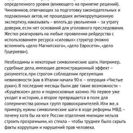
определенного уровня (влияющего на принятие решений).
Чиновников, отвечающих за подготовку законодательных и
подзаконных актов, не прошедших антикоррупционную
экспертизу, наказывать – вплоть до увольнения – за утрату
доверия, если нет оснований для уголовного преследования.
Жестко реагировать на любые проявления рейдерства с
использованием ресурса «силовых» структур (можно
вспомнить «дело Магнитского», «дело Евросети», «дело
Гуцериева»).
Необходимы и некоторые символические шаги. Например,
судебные дела, имеющие демонстрационный эффект –
разумеется, при строгом соблюдении презумпции
невиновности (как в Италии начала 90-х – операция «Чистые
руки»). В последние месяцы были две такие возможности –
«Кущёвское» дело и подмосковные казино. Но первое уже
уходит в историю, а второе превращается в поле для
соперничества разных групп правоохранителей. Или же, к
примеру, нужны символические шаги в ходе реформы МВД –
почему хотя бы на юге России отделения милиции нельзя
строить прозрачными, из стекла – чтобы труднее было скрыть
факты коррупции и нарушений прав человека.