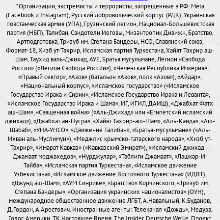
*Организации, экстремисты и террористы, запрещенные в РФ: Meta
(Facebook и Instagram), Русский добровольческий корпус (РДК), Украинская
повстанческая армия (УПА), Грузинский легион, Национал-Большевистская
партия (НБП), Талибан, Свидетели Иеговы, Мизантропик Дивижн, Братство,
Артподготовка, Тризуб им. Степана Бандеры, НСО, Славянский союз,
Формат-18, Хизб ут-Тахрир, Исламская партия Туркестана, Хайят Тахрир аш-
Шам, Таухид валь-Джихад, АУЕ, Братья мусульмане, Легион «Свобода
России» («Легион Свобода России»), «Чеченская Республика Ичкерия»,
«Правый сектор», «Азов» (батальон «Азов», полк «Азов»), «Айдар»,
«Национальный корпус», «Исламское государство» («Исламское
Государство Ирака и Сирии», «Исламское Государство Ирака и Леванта»,
«Исламское Государство Ирака и Шама», ИГ, ИГИЛ, ДАИШ), «Джабхат Фатх
аш-Шам», «Священная война» («Аль-Джихад» или «Египетский исламский
джихад»), «Джабхат ан-Нусра», «Хайят Тахрир-аш-Шам», «Аль-Каида», «Аш-
Шабаб», «УНА-УНСО», «Движение Талибан», «Братья-мусульмане» («Аль-
Ихван аль-Муслимун»), «Меджлис крымско-татарского народа», «Хизб ут-
Тахрир», «Имарат Кавказ» («Кавказский Эмират»), «Исламский джихад –
Джамаат моджахедов», «Нурджулар», «Таблиги Джамаат», «Лашкар-И-
Тайба», «Исламская партия Туркестана», «Исламское движение
Узбекистана», «Исламское движение Восточного Туркестана» (ИДВТ),
«Джунд аш-Шам», «АУМ Синрике», «Братство» Корчинского, «Тризуб им.
Степана Бандеры», «Организация украинских националистов» (ОУН),
международное общественное движение ЛГБТ, А.Навальный, К.Буданов,
Д.Гордон, А.Арестович. Иностранные агенты: Телеканал «Дождь», Медуза,
Голос Америки, ТК Настоящее Время, The Insider, Deutsche Welle, Проект,