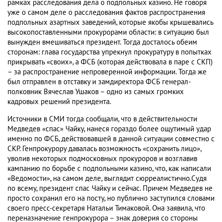
рамках расследования дела о подпольных казино. Не говоря
уже о самом деле о расследования фактов распространения
подпольных азартных заведений, которые якобы крышевались
высокопоставленными прокурорами области: в ситуацию был
вынужден вмешиваться президент. Тогда досталось обеим
сторонам: глава государства упрекнул прокуратуру в попытках
прикрывать «своих», а ФСБ (которая действовала в паре с СКП)
– за распространение непроверенной информации. Тогда же
был отправлен в отставку и замдиректора ФСБ генерал-
полковник Вячеслав Ушаков – одно из самых громких
кадровых решений президента.
Источники в СМИ тогда сообщали, что в действительности
Медведев «спас» Чайку, нанеся гораздо более ощутимый удар
именно по ФСБ, действовавшей в данной ситуации совместно с
СКР. Генпрокурору давалась возможность «сохранить лицо»,
уволив некоторых подмосковных прокуроров и возглавив
кампанию по борьбе с подпольными казино, что, как написали
«Ведомости», на самом деле, выглядит сюрреалистично.Судя
по всему, президент спас Чайку и сейчас. Причем Медведев не
просто сохранил его на посту, но публично заступился словами
своего пресс-секретаря Натальи Тимаковой. Она заявила, что
переназначение генпрокурора – знак доверия со стороны