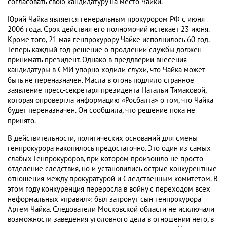
согласовать свою кандидатуру на место Чайки.
Юрий Чайка является генеральным прокурором РФ с июня
2006 года. Срок действия его полномочий истекает 23 июня.
Кроме того, 21 мая генпрокурору Чайке исполнилось 60 год.
Теперь каждый год решение о продлении службы должен
принимать президент. Однако в преддверии внесения
кандидатуры в СМИ упорно ходили слухи, что Чайка может
быть не переназначен. Масла в огонь подлило странное
заявление пресс-секретаря президента Натальи Тимаковой,
которая опровергла информацию «Росбалта» о том, что Чайка
будет переназначен. Он сообщила, что решение пока не
принято.
В действительности, политических оснований для смены
генпрокурора накопилось предостаточно. Это один из самых
слабых Генпрокуроров, при котором произошло не просто
отделение следствия, но и установились острые конкурентные
отношения между прокуратурой и Следственным комитетом. В
этом году конкуренция переросла в войну с переходом всех
неформальных «правил»: был затронут сын генпрокурора
Артем Чайка. Следователи Московской области не исключали
возможности заведения уголовного дела в отношении него, в