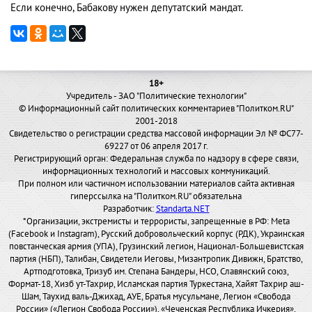
Если конечно, Бабакову нужен депутатский мандат.
18+
Учредитель - ЗАО "Политические технологии"
© Информационный сайт политических комментариев "Политком.RU"
2001-2018
Свидетельство о регистрации средства массовой информации Эл № ФС77-
69227 от 06 апреля 2017 г.
Регистрирующий орган: Федеральная служба по надзору в сфере связи,
информационных технологий и массовых коммуникаций.
При полном или частичном использовании материалов сайта активная
гиперссылка на "Политком.RU" обязательна
Разработчик:
Standarta.NET
*Организации, экстремисты и террористы, запрещенные в РФ: Meta
(Facebook и Instagram), Русский добровольческий корпус (РДК), Украинская
повстанческая армия (УПА), Грузинский легион, Национал-Большевистская
партия (НБП), Талибан, Свидетели Иеговы, Мизантропик Дивижн, Братство,
Артподготовка, Тризуб им. Степана Бандеры, НСО, Славянский союз,
Формат-18, Хизб ут-Тахрир, Исламская партия Туркестана, Хайят Тахрир аш-
Шам, Таухид валь-Джихад, АУЕ, Братья мусульмане, Легион «Свобода
России» («Легион Свобода России»), «Чеченская Республика Ичкерия»,