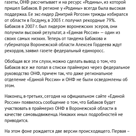
газеты, ОНФ рассчитывает и на ресурс «Родины», из которой
пришел Бабаков. В регионе у «Родины» всегда была высокая
поддержка. Ее экс-лидер Дмитрий Рогозин трижды избирался
от области в Госдуму, в 2003 г. получил рекордные 79%.
Бабаков в 2007 г. был лидером воронежских эсеров, они
получили высокий результат, а «Единая Россия» — один из
своих самых низких. Теперь от тандема Бабакова и
губернатора Воронежской области Алексея Гордеева ждут
рекордов, заявил газете федеральный единоросс.
Обобщая все эти слухи, можно сделать вывод о том, что
Бабаков все же попал в списки праймериз через федеральное
руководство ОНФ, причем так, что даже региональное
отделение «Единой России» и ОНФ не были осведомлены об
этом.
Наконец, в-третьих, сегодня на официальном сайте «Единой
России» появилось сообщение о том, что Бабаков будет
участвовать в праймериз ОНФ в Воронежской области в
качестве самовыдвиженца. Никаких иных подробностей не
приводится.
На этом фоне рождается две версии происходящего. Первая –