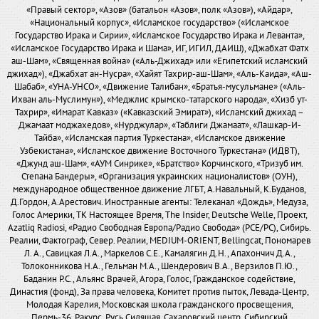
«Правый сектор», «Азов» (батальон «Азов», полк «Азов»), «Айдар»,
«Национальный корпус», «Исламское государство» («Исламское
Государство Ирака и Сирии», «Исламское Государство Ирака и Леванта»,
«Исламское Государство Ирака и Шама», ИГ, ИГИЛ, ДАИШ), «Джабхат Фатх
аш-Шам», «Священная война» («Аль-Джихад» или «Египетский исламский
джихад»), «Джабхат ан-Нусра», «Хайят Тахрир-аш-Шам», «Аль-Каида», «Аш-
Шабаб», «УНА-УНСО», «Движение Талибан», «Братья-мусульмане» («Аль-
Ихван аль-Муслимун»), «Меджлис крымско-татарского народа», «Хизб ут-
Тахрир», «Имарат Кавказ» («Кавказский Эмират»), «Исламский джихад –
Джамаат моджахедов», «Нурджулар», «Таблиги Джамаат», «Лашкар-И-
Тайба», «Исламская партия Туркестана», «Исламское движение
Узбекистана», «Исламское движение Восточного Туркестана» (ИДВТ),
«Джунд аш-Шам», «АУМ Синрике», «Братство» Корчинского, «Тризуб им.
Степана Бандеры», «Организация украинских националистов» (ОУН),
международное общественное движение ЛГБТ, А.Навальный, К.Буданов,
Д.Гордон, А.Арестович. Иностранные агенты: Телеканал «Дождь», Медуза,
Голос Америки, ТК Настоящее Время, The Insider, Deutsche Welle, Проект,
Azatliq Radiosi, «Радио Свободная Европа/Радио Свобода» (PCE/PC), Сибирь.
Реалии, Фактограф, Север. Реалии, MEDIUM-ORIENT, Bellingcat, Пономарев
Л. А., Савицкая Л.А., Маркелов С.Е., Камалягин Д.Н., Апахончич Д.А.,
Толоконникова Н.А., Гельман М.А., Шендерович В.А., Верзилов П.Ю.,
Баданин Р.С., Альянс Врачей, Агора, Голос, Гражданское содействие,
Династия (фонд), За права человека, Комитет против пыток, Левада-Центр,
Молодая Карелия, Московская школа гражданского просвещения,
Пермь-36, Ракурс, Русь Сидящая, Сахаровский центр, Сибирский