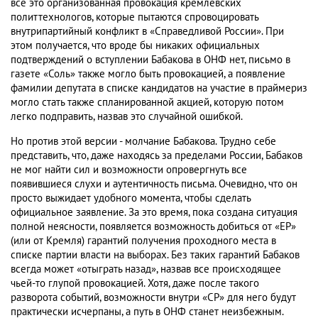
все это организованная провокация кремлевских
политтехнологов, которые пытаются спровоцировать
внутрипартийный конфликт в «Справедливой России». При
этом получается, что вроде бы никаких официальных
подтверждений о вступлении Бабакова в ОНФ нет, письмо в
газете «Соль» также могло быть провокацией, а появление
фамилии депутата в списке кандидатов на участие в праймериз
могло стать также спланированной акцией, которую потом
легко подправить, назвав это случайной ошибкой.
Но против этой версии - молчание Бабакова. Трудно себе
представить, что, даже находясь за пределами России, Бабаков
не мог найти сил и возможности опровергнуть все
появившиеся слухи и аутентичность письма. Очевидно, что он
просто выжидает удобного момента, чтобы сделать
официальное заявление. За это время, пока создана ситуация
полной неясности, появляется возможность добиться от «ЕР»
(или от Кремля) гарантий получения проходного места в
списке партии власти на выборах. Без таких гарантий Бабаков
всегда может «отыграть назад», назвав все происходящее
чьей-то глупой провокацией. Хотя, даже после такого
разворота событий, возможности внутри «СР» для него будут
практически исчерпаны, а путь в ОНФ станет неизбежным.