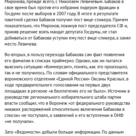
Миронова, прежде всего, с Николаем Левичевым. Бабаков в
свое время был против его избрания лидером фракции в
Госдуме после выборов в 2007 году. В итоге в результате
пакетной сделки Бабаков получил пост вице-спикера. Причем
показательно, что Миронов, покинув пост председателя СФ и,
приняв решение взять мандат депутата Госдумы, не стал
добиваться от Бабакова уступки ему пост вице-спикера, а занял
место Левичева.
Во-вторых, в пользу перехода Бабакова сам факт появления
его фамилии в списках праймериз. Однако, как ни пытался
выяснить ситуацию «Коммерсант», понять, как это произошло,
так и не получилось. По словам официального представителя
воронежского отделения «Единой России» Оксаны Красных, в
ходе предварительного голосования на первых двух
площадках в регионе «в бюллетенях его не было». Источник в
руководстве регионального избирательного штаба партии
власти сообщил, что в Воронеж «от федерального руководства
никаких распоряжений относительно включения Бабакова в
список» не поступало, а заявлений о его вступлении в ОНФ
«не получали».
Зато «Ведомости» добыли больше информации. По данным