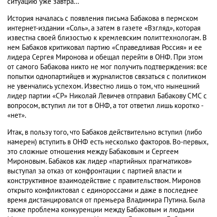
ситуацию уже завтра...
История началась с появления письма Бабакова в пермском
интернет-издании «Соль», а затем в газете «Взгляд», которая
известна своей близостью к кремлевским политтехнологам. В
нем Бабаков критиковал партию «Справедливая Россия» и ее
лидера Сергея Миронова и обещал перейти в ОНФ. При этом
от самого Бабакова никто не мог получить подтверждения: все
попытки однопартийцев и журналистов связаться с политиком
не увенчались успехом. Известно лишь о том, что нынешний
лидер партии «СР» Николай Левичев отправил Бабакову СМС с
вопросом, вступил ли тот в ОНФ, а тот ответил лишь коротко -
«нет».
Итак, в пользу того, что Бабаков действительно вступил (либо
намерен) вступить в ОНФ есть несколько факторов. Во-первых,
это сложные отношения между Бабаковым и Сергеем
Мироновым. Бабаков как лидер «партийных прагматиков»
выступал за отказ от конфронтации с партией власти и
конструктивное взаимодействие с правительством. Миронов
открыто конфликтовал с единороссами и даже в последнее
время дистанцировался от премьера Владимира Путина. Была
также проблема конкуренции между Бабаковым и людьми