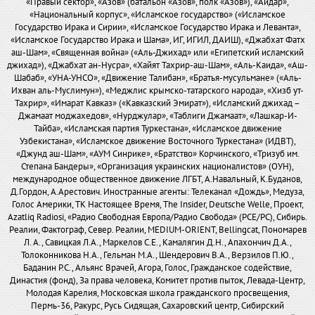
«Правый сектор», «Азов» (батальон «Азов», полк «Азов»), «Айдар»,
«Национальный корпус», «Исламское государство» («Исламское
Государство Ирака и Сирии», «Исламское Государство Ирака и Леванта»,
«Исламское Государство Ирака и Шама», ИГ, ИГИЛ, ДАИШ), «Джабхат Фатх
аш-Шам», «Священная война» («Аль-Джихад» или «Египетский исламский
джихад»), «Джабхат ан-Нусра», «Хайят Тахрир-аш-Шам», «Аль-Каида», «Аш-
Шабаб», «УНА-УНСО», «Движение Талибан», «Братья-мусульмане» («Аль-
Ихван аль-Муслимун»), «Меджлис крымско-татарского народа», «Хизб ут-
Тахрир», «Имарат Кавказ» («Кавказский Эмират»), «Исламский джихад –
Джамаат моджахедов», «Нурджулар», «Таблиги Джамаат», «Лашкар-И-
Тайба», «Исламская партия Туркестана», «Исламское движение
Узбекистана», «Исламское движение Восточного Туркестана» (ИДВТ),
«Джунд аш-Шам», «АУМ Синрике», «Братство» Корчинского, «Тризуб им.
Степана Бандеры», «Организация украинских националистов» (ОУН),
международное общественное движение ЛГБТ, А.Навальный, К.Буданов,
Д.Гордон, А.Арестович. Иностранные агенты: Телеканал «Дождь», Медуза,
Голос Америки, ТК Настоящее Время, The Insider, Deutsche Welle, Проект,
Azatliq Radiosi, «Радио Свободная Европа/Радио Свобода» (PCE/PC), Сибирь.
Реалии, Фактограф, Север. Реалии, MEDIUM-ORIENT, Bellingcat, Пономарев
Л. А., Савицкая Л.А., Маркелов С.Е., Камалягин Д.Н., Апахончич Д.А.,
Толоконникова Н.А., Гельман М.А., Шендерович В.А., Верзилов П.Ю.,
Баданин Р.С., Альянс Врачей, Агора, Голос, Гражданское содействие,
Династия (фонд), За права человека, Комитет против пыток, Левада-Центр,
Молодая Карелия, Московская школа гражданского просвещения,
Пермь-36, Ракурс, Русь Сидящая, Сахаровский центр, Сибирский