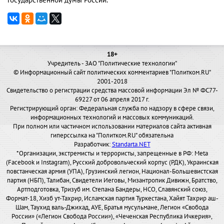
Государственной думы России.
18+
Учредитель - ЗАО "Политические технологии"
© Информационный сайт политических комментариев "Политком.RU"
2001-2018
Свидетельство о регистрации средства массовой информации Эл № ФС77-
69227 от 06 апреля 2017 г.
Регистрирующий орган: Федеральная служба по надзору в сфере связи,
информационных технологий и массовых коммуникаций.
При полном или частичном использовании материалов сайта активная
гиперссылка на "Политком.RU" обязательна
Разработчик:
Standarta.NET
*Организации, экстремисты и террористы, запрещенные в РФ: Meta
(Facebook и Instagram), Русский добровольческий корпус (РДК), Украинская
повстанческая армия (УПА), Грузинский легион, Национал-Большевистская
партия (НБП), Талибан, Свидетели Иеговы, Мизантропик Дивижн, Братство,
Артподготовка, Тризуб им. Степана Бандеры, НСО, Славянский союз,
Формат-18, Хизб ут-Тахрир, Исламская партия Туркестана, Хайят Тахрир аш-
Шам, Таухид валь-Джихад, АУЕ, Братья мусульмане, Легион «Свобода
России» («Легион Свобода России»), «Чеченская Республика Ичкерия»,