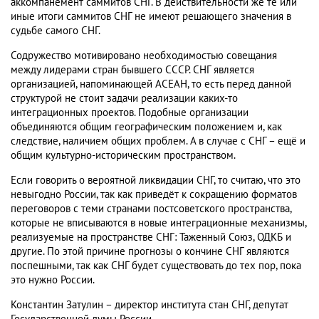
аккомпанемент саммитов СНГ. В действительности же те или
иные итоги саммитов СНГ не имеют решающего значения в
судьбе самого СНГ.
Содружество мотивировано необходимостью совещания
между лидерами стран бывшего СССР. СНГ является
организацией, напоминающей АСЕАН, то есть перед данной
структурой не стоит задачи реализации каких-то
интеграционных проектов. Подобные организации
объединяются общим географическим положением и, как
следствие, наличием общих проблем. А в случае с СНГ – ещё и
общим культурно-историческим пространством.
Если говорить о вероятной ликвидации СНГ, то считаю, что это
невыгодно России, так как приведёт к сокращению форматов
переговоров с теми странами постсоветского пространства,
которые не вписываются в новые интеграционные механизмы,
реализуемые на пространстве СНГ: Таженный Союз, ОДКБ и
другие. По этой причине прогнозы о кончине СНГ являются
поспешными, так как СНГ будет существовать до тех пор, пока
это нужно России.
Константин Затулин – директор института стан СНГ, депутат