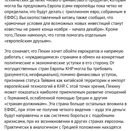
технических деталях «нового финансового продукта», который
могла бы предложить Европа (сами европейцы пока четко не
определили, что будут делать с триллионом евро, собранным в
ЕФФС). Высокопоставленный китаец также сообщил, что
«рамочные условия для возможных новых инвестиций станут
известны не ранее конца ноября – начала декабря». Кроме
того, Пекин намекнул, что готов помогать отдельным
«европейским друзьям».
Это означает, что Пекин хочет обойти еврократов и напрямую
работать с «нуждающимися» странами в обмен на конкретные
политические и экономические уступки в его сторону. От
могущественных стран Европы КНР могла бы требовать
(разумеется, неофициально), помимо финансовых уступок,
признания статуса Тайваня как китайской территории и импорт
европейский технологий в КНР. С этой точки зрения, Пекину
может показаться наиболее приемлемым развитие отношений
с Германией, ослабленной помощью Греции и другим
«странам-должникам». Эта страна больше остальных вложила в
ЕФФС, при этом не получив четкого видения – куда эти деньги
будут направлены и как системно бороться с подобными
кризисами, при их возникновении в других странах еврозоны.
Практически в аналогичном с Грецией положении находятся