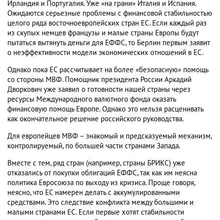
Ирландия и Португалия. Уже «на грани» Италия и Испания.
Ожидаются серьезные проблемы с финансовой стабильностью
целого ряда восточноевропейских стран ЕС. Если каждый раз
из скупых немцев французы и малые страны Европы будут
пытаться вытянуть деньги для ЕФФС, то Берлин первым заявит
о неэффективности модели экономических отношений в ЕС.
Однако пока ЕС рассчитывает на более «безопасную» помощь
со стороны МВФ. Помощник президента России Аркадий
Дворкович уже заявил о готовности нашей страны через
ресурсы Международного валютного фонда оказать
финансовую помощь Европе. Однако это нельзя расценивать
как окончательное решение российского руководства.
Для европейцев МВФ – знакомый и предсказуемый механизм,
контролируемый, по большей части странами Запада.
Вместе с тем, ряд стран (например, страны БРИКС) уже
отказались от покупки облигаций ЕФФС, так как им неясна
политика Евросоюза по выходу из кризиса. Проще говоря,
неясно, что ЕС намерен делать с аккумулированными
средствами. Это следствие конфликта между большими и
малыми странами ЕС. Если первые хотят стабильности