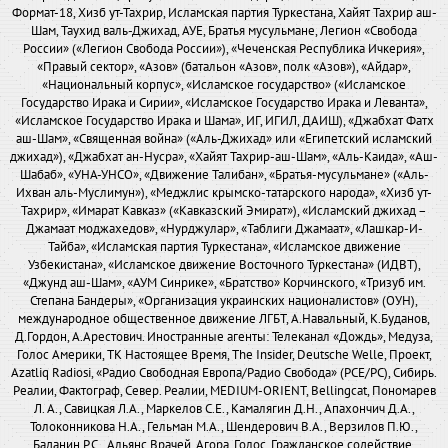
Формат-18, Хизб ут-Тахрир, Исламская партия Туркестана, Хайят Тахрир аш-
Шам, Таухид валь-Джихад, АУЕ, Братья мусульмане, Легион «Свобода
России» («Легион Свобода России»), «Чеченская Республика Ичкерия»,
«Правый сектор», «Азов» (батальон «Азов», полк «Азов»), «Айдар»,
«Национальный корпус», «Исламское государство» («Исламское
Государство Ирака и Сирии», «Исламское Государство Ирака и Леванта»,
«Исламское Государство Ирака и Шама», ИГ, ИГИЛ, ДАИШ), «Джабхат Фатх
аш-Шам», «Священная война» («Аль-Джихад» или «Египетский исламский
джихад»), «Джабхат ан-Нусра», «Хайят Тахрир-аш-Шам», «Аль-Каида», «Аш-
Шабаб», «УНА-УНСО», «Движение Талибан», «Братья-мусульмане» («Аль-
Ихван аль-Муслимун»), «Меджлис крымско-татарского народа», «Хизб ут-
Тахрир», «Имарат Кавказ» («Кавказский Эмират»), «Исламский джихад –
Джамаат моджахедов», «Нурджулар», «Таблиги Джамаат», «Лашкар-И-
Тайба», «Исламская партия Туркестана», «Исламское движение
Узбекистана», «Исламское движение Восточного Туркестана» (ИДВТ),
«Джунд аш-Шам», «АУМ Синрике», «Братство» Корчинского, «Тризуб им.
Степана Бандеры», «Организация украинских националистов» (ОУН),
международное общественное движение ЛГБТ, А.Навальный, К.Буданов,
Д.Гордон, А.Арестович. Иностранные агенты: Телеканал «Дождь», Медуза,
Голос Америки, ТК Настоящее Время, The Insider, Deutsche Welle, Проект,
Azatliq Radiosi, «Радио Свободная Европа/Радио Свобода» (PCE/PC), Сибирь.
Реалии, Фактограф, Север. Реалии, MEDIUM-ORIENT, Bellingcat, Пономарев
Л. А., Савицкая Л.А., Маркелов С.Е., Камалягин Д.Н., Апахончич Д.А.,
Толоконникова Н.А., Гельман М.А., Шендерович В.А., Верзилов П.Ю.,
Баданин Р.С., Альянс Врачей, Агора, Голос, Гражданское содействие,