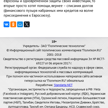
еврозоны и одновременной защиты своих инвестиций, то
вторые просто хотят помощи, вернее – списания долгов
(финансового пузыря набранных ими кредитов на волне
присоединения к Евросоюзу).
18+
Учредитель - ЗАО "Политические технологии"
© Информационный сайт политических комментариев "Политком.RU"
2001-2018
Свидетельство о регистрации средства массовой информации Эл № ФС77-
69227 от 06 апреля 2017 г.
Регистрирующий орган: Федеральная служба по надзору в сфере связи,
информационных технологий и массовых коммуникаций.
При полном или частичном использовании материалов сайта активная
гиперссылка на "Политком.RU" обязательна
Разработчик:
Standarta.NET
*Организации, экстремисты и террористы, запрещенные в РФ: Meta
(Facebook и Instagram), Русский добровольческий корпус (РДК), Украинская
повстанческая армия (УПА), Грузинский легион, Национал-Большевистская
партия (НБП), Талибан, Свидетели Иеговы, Мизантропик Дивижн, Братство,
Артподготовка, Тризуб им. Степана Бандеры, НСО, Славянский союз,