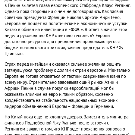
в Пекин вылетел глава европейского Стабфонда Клаус Реглинг.
Однако пока стороны ни о чем не договорились. Как заявил
советник президента Франции Николя Саркози Анри Гено,
«Европа не пойдет на политические и экономические уступки
Китаю в обмен на инвестиции в ЕФФС». В ответ в начале этой
недели руководство КНР ответило тем же: «У Европы
достаточно ресурсов для преодоления продолжающегося
бюджетно-долгового кризиса», заявил председатель КНР Ху
Цзиньтао.
Страх перед китайцами оказался сильнее желания решить
затянувшуюся проблему с долгами стран еврозоны. Ментально
Европа не готова отказаться от тактики сдерживания юаня по
всему миру. Стремительно завоевывающий рынки Азии и
Африки Пекин в случае покупки еврооблигаций мог бы
оказывать влияние на евро и, таким образом, косвенно
воздействовать на стабильность национальных экономик
лидеров объединенной Европы – Франции и Германии.
Но Китай пока еще не хлопнул дверью. Заместитель министра
финансов Поднебесной Чжу Гуанъяо после встречи с
Реглингом заявил о том, что КНР ждет прояснения вопроса о