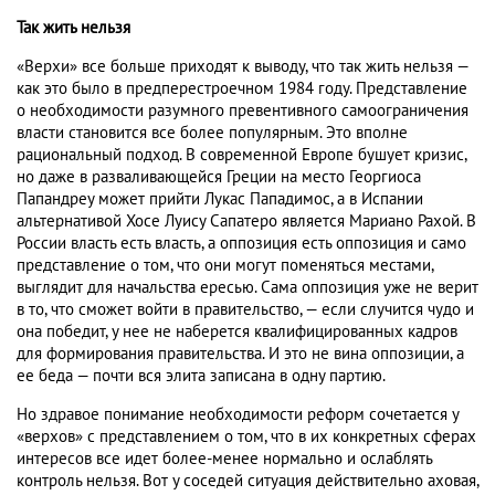
Так жить нельзя
«Верхи» все больше приходят к выводу, что так жить нельзя —
как это было в предперестроечном 1984 году. Представление
о необходимости разумного превентивного самоограничения
власти становится все более популярным. Это вполне
рациональный подход. В современной Европе бушует кризис,
но даже в разваливающейся Греции на место Георгиоса
Папандреу может прийти Лукас Пападимос, а в Испании
альтернативой Хосе Луису Сапатеро является Мариано Рахой. В
России власть есть власть, а оппозиция есть оппозиция и само
представление о том, что они могут поменяться местами,
выглядит для начальства ересью. Сама оппозиция уже не верит
в то, что сможет войти в правительство, — если случится чудо и
она победит, у нее не наберется квалифицированных кадров
для формирования правительства. И это не вина оппозиции, а
ее беда — почти вся элита записана в одну партию.
Но здравое понимание необходимости реформ сочетается у
«верхов» с представлением о том, что в их конкретных сферах
интересов все идет более-менее нормально и ослаблять
контроль нельзя. Вот у соседей ситуация действительно аховая,