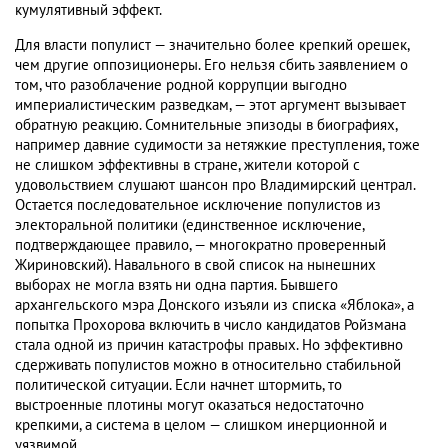
кумулятивный эффект.
Для власти популист — значительно более крепкий орешек,
чем другие оппозиционеры. Его нельзя сбить заявлением о
том, что разоблачение родной коррупции выгодно
империалистическим разведкам, — этот аргумент вызывает
обратную реакцию. Сомнительные эпизоды в биографиях,
например давние судимости за нетяжкие преступления, тоже
не слишком эффективны в стране, жители которой с
удовольствием слушают шансон про Владимирский централ.
Остается последовательное исключение популистов из
электоральной политики (единственное исключение,
подтверждающее правило, — многократно проверенный
Жириновский). Навального в свой список на нынешних
выборах не могла взять ни одна партия. Бывшего
архангельского мэра Донского изъяли из списка «Яблока», а
попытка Прохорова включить в число кандидатов Ройзмана
стала одной из причин катастрофы правых. Но эффективно
сдерживать популистов можно в относительно стабильной
политической ситуации. Если начнет штормить, то
выстроенные плотины могут оказаться недостаточно
крепкими, а система в целом — слишком инерционной и
уязвимой.