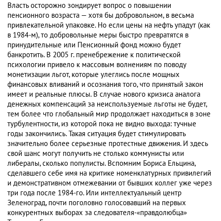
Власть осторожно зондирует вопрос о повышении
пенсионного возраста — хотя бы добровольном, в весьма
привлекательной упаковке. Но если цены на нефть упадут (как
в 1984-м), то добровольные меры быстро превратятся в
принудительные или Пенсионный фонд можно будет
банкротить. В 2005 г. пренебрежение к политической
психологии привело к массовым волнениям по поводу
монетизации льгот, которые улеглись после мощных
финансовых вливаний и осознания того, что принятый закон
имеет и реальные плюсы. В случае нового кризиса аналога
денежных компенсаций за неиспользуемые льготы не будет,
тем более что глобальный мир продолжает находиться в зоне
турбулентности, из которой пока не видно выхода: тучные
годы закончились. Такая ситуация будет стимулировать
значительно более серьезные протестные движения. И здесь
свой шанс могут получить не столько коммунисты или
либералы, сколько популисты. Вспомним Бориса Ельцина,
сделавшего себе имя на критике номенклатурных привилегий
и демонстративном отмежевании от бывших коллег уже через
три года после 1984-го. Или интеллектуальный центр
Зеленоград, почти поголовно голосовавший на первых
конкурентных выборах за следователя-«правдолюбца»