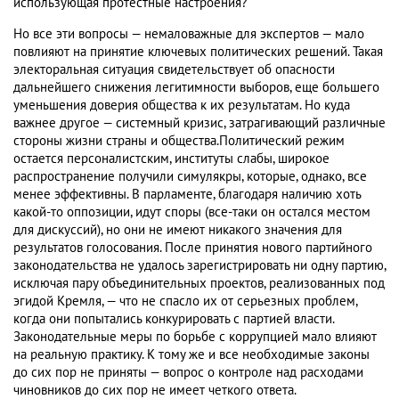
использующая протестные настроения?
Но все эти вопросы — немаловажные для экспертов — мало
повлияют на принятие ключевых политических решений. Такая
электоральная ситуация свидетельствует об опасности
дальнейшего снижения легитимности выборов, еще большего
уменьшения доверия общества к их результатам. Но куда
важнее другое — системный кризис, затрагивающий различные
стороны жизни страны и общества.Политический режим
остается персоналистским, институты слабы, широкое
распространение получили симулякры, которые, однако, все
менее эффективны. В парламенте, благодаря наличию хоть
какой-то оппозиции, идут споры (все-таки он остался местом
для дискуссий), но они не имеют никакого значения для
результатов голосования. После принятия нового партийного
законодательства не удалось зарегистрировать ни одну партию,
исключая пару объединительных проектов, реализованных под
эгидой Кремля, — что не спасло их от серьезных проблем,
когда они попытались конкурировать с партией власти.
Законодательные меры по борьбе с коррупцией мало влияют
на реальную практику. К тому же и все необходимые законы
до сих пор не приняты — вопрос о контроле над расходами
чиновников до сих пор не имеет четкого ответа.