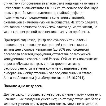
стимулами голосования за власть была надежда на лучшее и
нежелание вновь оказаться в 90-х гг., то сейчас все большую
роль играет безальтернативность, крайний дефицит
политического предложения в сочетании с апатией,
охватившей значительную часть общества. Из этого следует,
что запаса прочности российской власти до марта хватит, но
уже в среднесрочной перспективе начнутся проблемы.
Примерно год назад Центр политических технологий
проводил исследование настроений среднего класса,
выявившее сильное неприятие (до 80% респондентов)
произвола властей, коррупции, отсутствия политической
конкуренции в современной России. Сейчас, как показывают
опросы «Левада-центра», эти настроения активно
распространяются и в «низах», о чем свидетельствует
либеральный общественный запрос, описанный в статье
Алексея Левинсона (см. «Ведомости» от 18.10.2011).
Понимаем, но не делаем
Другое дело, что общество не готово к «крови, поту и слезам».
Завышенных ожиданий у него нет, но от существующих благ, к
которым успело привыкнуть, оно отказываться не намерено.