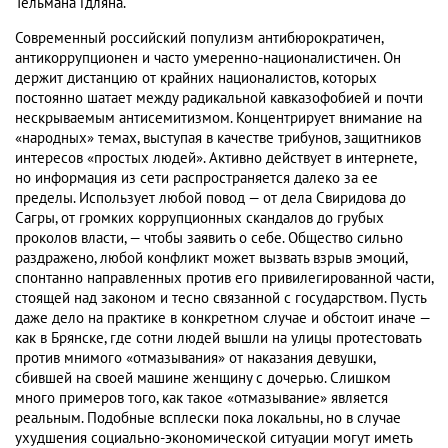
Тельмана Гдляна.
Современный российский популизм антибюрократичен,
антикоррупционен и часто умеренно-националистичен. Он
держит дистанцию от крайних националистов, которых
постоянно шатает между радикальной кавказофобией и почти
нескрываемым антисемитизмом. Концентрирует внимание на
«народных» темах, выступая в качестве трибунов, защитников
интересов «простых людей». Активно действует в интернете,
но информация из сети распространяется далеко за ее
пределы. Использует любой повод — от дела Свиридова до
Сагры, от громких коррупционных скандалов до грубых
проколов власти, — чтобы заявить о себе. Общество сильно
раздражено, любой конфликт может вызвать взрыв эмоций,
спонтанно направленных против его привилегированной части,
стоящей над законом и тесно связанной с государством. Пусть
даже дело на практике в конкретном случае и обстоит иначе —
как в Брянске, где сотни людей вышли на улицы протестовать
против мнимого «отмазывания» от наказания девушки,
сбившей на своей машине женщину с дочерью. Слишком
много примеров того, как такое «отмазывание» является
реальным. Подобные всплески пока локальны, но в случае
ухудшения социально-экономической ситуации могут иметь