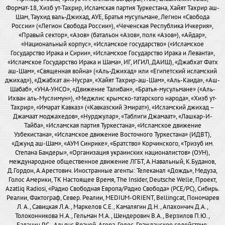
Формат-18, Хизб ут-Тахрир, Исламская партия Туркестана, Хайят Тахрир аш-
Шам, Таухид валь-Джихад, АУЕ, Братья мусульмане, Легион «Свобода
России» («Легион Свобода России»), «Чеченская Республика Ичкерия»,
«Правый сектор», «Азов» (батальон «Азов», полк «Азов»), «Айдар»,
«Национальный корпус», «Исламское государство» («Исламское
Государство Ирака и Сирии», «Исламское Государство Ирака и Леванта»,
«Исламское Государство Ирака и Шама», ИГ, ИГИЛ, ДАИШ), «Джабхат Фатх
аш-Шам», «Священная война» («Аль-Джихад» или «Египетский исламский
джихад»), «Джабхат ан-Нусра», «Хайят Тахрир-аш-Шам», «Аль-Каида», «Аш-
Шабаб», «УНА-УНСО», «Движение Талибан», «Братья-мусульмане» («Аль-
Ихван аль-Муслимун»), «Меджлис крымско-татарского народа», «Хизб ут-
Тахрир», «Имарат Кавказ» («Кавказский Эмират»), «Исламский джихад –
Джамаат моджахедов», «Нурджулар», «Таблиги Джамаат», «Лашкар-И-
Тайба», «Исламская партия Туркестана», «Исламское движение
Узбекистана», «Исламское движение Восточного Туркестана» (ИДВТ),
«Джунд аш-Шам», «АУМ Синрике», «Братство» Корчинского, «Тризуб им.
Степана Бандеры», «Организация украинских националистов» (ОУН),
международное общественное движение ЛГБТ, А.Навальный, К.Буданов,
Д.Гордон, А.Арестович. Иностранные агенты: Телеканал «Дождь», Медуза,
Голос Америки, ТК Настоящее Время, The Insider, Deutsche Welle, Проект,
Azatliq Radiosi, «Радио Свободная Европа/Радио Свобода» (PCE/PC), Сибирь.
Реалии, Фактограф, Север. Реалии, MEDIUM-ORIENT, Bellingcat, Пономарев
Л. А., Савицкая Л.А., Маркелов С.Е., Камалягин Д.Н., Апахончич Д.А.,
Толоконникова Н.А., Гельман М.А., Шендерович В.А., Верзилов П.Ю.,