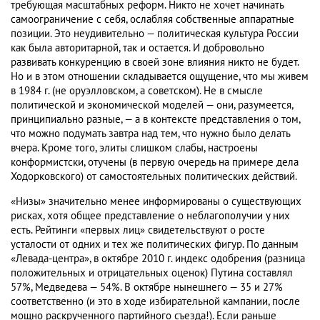
требующая масштабных реформ. Никто не хочет начинать
самоограничение с себя, ослабляя собственные аппаратные
позиции. Это неудивительно — политическая культура России
как была авторитарной, так и остается. И добровольно
развивать конкуренцию в своей зоне влияния никто не будет.
Но и в этом отношении складывается ощущение, что мы живем
в 1984 г. (не оруэлловском, а советском). Не в смысле
политической и экономической моделей — они, разумеется,
принципиально разные, — а в контексте представления о том,
что можно подумать завтра над тем, что нужно было делать
вчера. Кроме того, элиты слишком слабы, настроены
конформистски, отучены (в первую очередь на примере дела
Ходорковского) от самостоятельных политических действий.
«Низы» значительно менее информированы о существующих
рисках, хотя общее представление о неблагополучии у них
есть. Рейтинги «первых лиц» свидетельствуют о росте
усталости от одних и тех же политических фигур. По данным
«Левада-центра», в октябре 2010 г. индекс одобрения (разница
положительных и отрицательных оценок) Путина составлял
57%, Медведева — 54%. В октябре нынешнего — 35 и 27%
соответственно (и это в ходе избирательной кампании, после
мощно раскрученного партийного съезда!). Если раньше