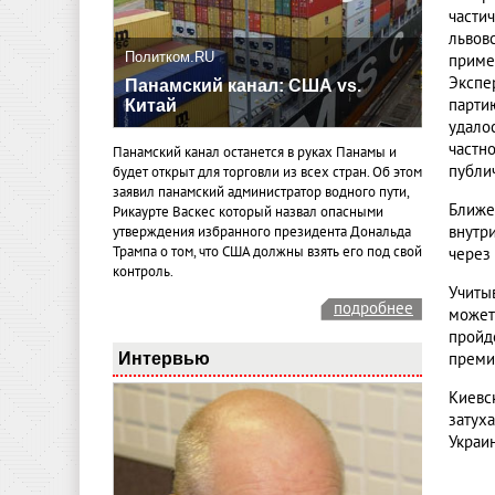
части
львов
Политком.RU
приме
Экспе
Панамский канал: США vs.
парти
Китай
удало
частн
Панамский канал останется в руках Панамы и
публи
будет открыт для торговли из всех стран. Об этом
заявил панамский администратор водного пути,
Ближе
Рикаурте Васкес который назвал опасными
внутр
утверждения избранного президента Дональда
Трампа о том, что США должны взять его под свой
через
контроль.
Учиты
подробнее
может
пройд
Интервью
преми
Киевс
затух
Украи