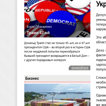
Ук
Депут
умень
тепер
Борис Макаренко
наруж
Трамп 47-ой
Это а
облас
Дональд Трамп стал не только 45-ым, но и 47-ым
президентом США – во второй раз в истории США
Дело 
после неудачной попытки переизбраться
факти
бывший президент возвращается в Белый Дом –
паден
с другим порядковым номером.
зарпл
подробнее
попул
Споко
Бизнес
необх
стран
Однак
львов
же вр