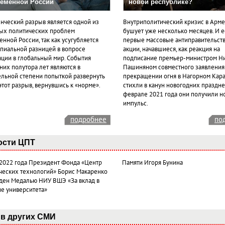
еменной России
новой республике?
нческий разрыв является одной из
Внутриполитический кризис в Арм
ых политических проблем
бушует уже несколько месяцев. И 
нной России, так как усугубляется
первые массовые антиправительст
пиальной разницей в вопросе
акции, начавшиеся, как реакция на
ации в глобальный мир. События
подписание премьер-министром Н
них полутора лет являются в
Пашиняном совместного заявления
ельной степени попыткой развернуть
прекращении огня в Нагорном Кара
этот разрыв, вернувшись к «норме».
стихли в канун новогодних празднес
феврале 2021 года они получили н
импульс.
подробнее
по
ости ЦПТ
 2022 года Президент Фонда «Центр
Памяти Игоря Бунина
ческих технологий» Борис Макаренко
ден Медалью НИУ ВШЭ «За вклад в
ие университета»
в других СМИ