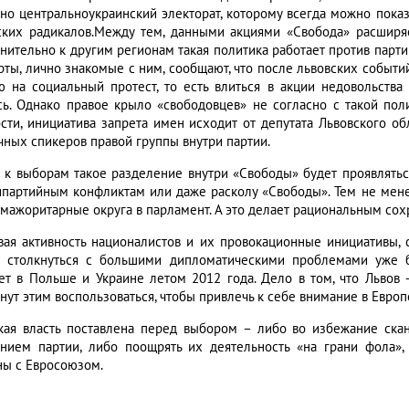
чно центральноукраинский электорат, которому всегда можно показ
ских радикалов.Между тем, данными акциями «Свобода» расширяе
нительно к другим регионам такая политика работает против парти
рты, лично знакомые с ним, сообщают, что после львовских событи
ю на социальный протест, то есть влиться в акции недовольств
сь. Однако правое крыло «свободовцев» не согласно с такой пол
ости, инициатива запрета имен исходит от депутата Львовского о
чных спикеров правой группы внутри партии.
 к выборам такое разделение внутри «Свободы» будет проявлятьс
ипартийным конфликтам или даже расколу «Свободы». Тем не мене
 мажоритарные округа в парламент. А это делает рациональным со
вая активность националистов и их провокационные инициативы, 
 столкнуться с большими дипломатическими проблемами уже б
ет в Польше и Украине летом 2012 года. Дело в том, что Львов 
нут этим воспользоваться, чтобы привлечь к себе внимание в Европ
кая власть поставлена перед выбором – либо во избежание ска
анием партии, либо поощрять их деятельность «на грани фола»,
ны с Евросоюзом.