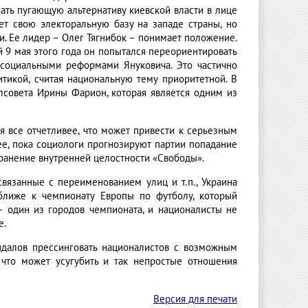
ать пугающую альтернативу киевской власти в лице
т свою электоральную базу на западе страны, но
и. Ее лидер – Олег Тягнибок – понимает положение.
й 9 мая этого года он попытался переориентировать
а социальными реформами Януковича. Это частично
итикой, считая национальную тему приоритетной. В
блсовета Ирины Фарион, которая является одним из
я все отчетливее, что может привести к серьезным
е, пока социологи прогнозируют партии попадание
хранение внутренней целостности «Свободы».
связанные с переименованием улиц и т.п., Украина
лиже к чемпионату Европы по футболу, который
– один из городов чемпионата, и националисты не
е.
ндалов прессинговать националистов с возможным
 что может усугубить и так непростые отношения
Версия для печати