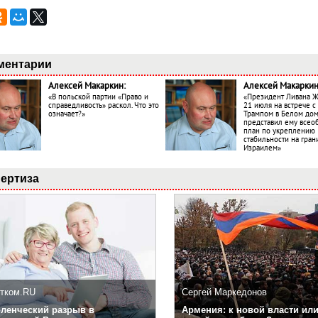
ментарии
Алексей Макаркин:
Алексей Макаркин
«В польской партии «Право и
«Президент Ливана 
справедливость» раскол. Что это
21 июля на встрече 
означает?»
Трампом в Белом до
представил ему все
план по укреплению
стабильности на гран
Израилем»
ертиза
тком.RU
Сергей Маркедонов
ленческий разрыв в
Армения: к новой власти или