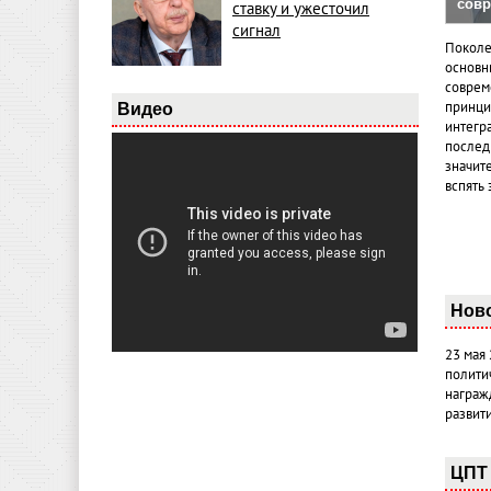
совр
ставку и ужесточил
сигнал
Поколе
основн
совреме
принци
Видео
интегр
послед
значит
вспять 
Нов
23 мая
полити
награж
развит
ЦПТ 