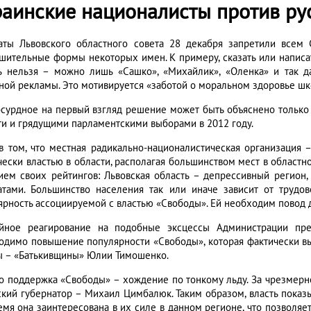
раинские националисты против ру
аты Львовского областного совета 28 декабря запретили всем
шительные формы некоторых имен. К примеру, сказать или написать
ь нельзя – можно лишь «Сашко», «Михайлик», «Оленка» и так да
ной рекламы. Это мотивируется «заботой о моральном здоровье шк
бсурдное на первый взгляд решение может быть объяснено только
ти и грядущими парламентскими выборами в 2012 году.
в том, что местная радикально-националистическая организация 
чески властью в области, располагая большинством мест в областно
ием своих рейтингов: Львовская область – депрессивный регион
атами. Большинство населения так или иначе зависит от трудо
ярность ассоциируемой с властью «Свободы». Ей необходим повод д
йное реагирование на подобные эксцессы Администрации през
одимо повышение популярности «Свободы», которая фактически в
ы – «Батькивщины» Юлии Тимошенко.
о поддержка «Свободы» – хождение по тонкому льду. За чрезмерн
ский губернатор – Михаил Цимбалюк. Таким образом, власть показы
емя она заинтересована в их силе в данном регионе, что позволяе