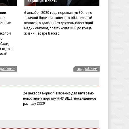
вершине власти
ении
6 декабря 2020 года перешагнув 80 лет, от
если
тяжелой болезни скончался обаятельный
венные
человек, выдающийся деятель, блестящий
медик онколог, практиковавший до конца
иколом
жизни, Табаре Васкес.
 о
бахе,
тв, то в
овый
дробнее
подробнее
24 декабря Борис Макаренко дал интервью
новостному порталу НИУ ВШЭ, посвященное
распаду СССР