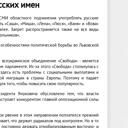
сских имен
 СМИ областного подчинения употреблять русские
 «Саша», «Миша», «Лена», «Люся», «Ваня» и «Вова»
лее. Запрет распространяется также на все виды
ольников».
 особенностями политической борьбы во Львовской
– всеукраинское объединение «Свобода» - является
м парламенте. Из-за этого «Свобода» столкнулась с
, здесь есть проблемы с социальными выплатами и
вой миграции в страны Европы. Поэтому и падает
ля того, чтобы повысить свою популярность.
идента Януковича обусловлено тем, что власти
ыступает конкурентом главной оппозиционной силы
ое рвение в этом направлении поплатился прежний
вает, что держит радикалов под контролем. Но в то
т постоянно держать отмобилизованным восточно- и