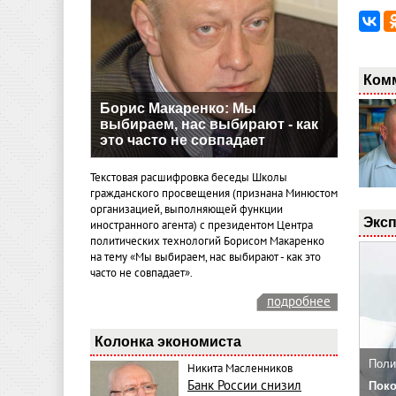
Ком
Борис Макаренко: Мы
выбираем, нас выбирают - как
это часто не совпадает
Текстовая расшифровка беседы Школы
гражданского просвещения (признана Минюстом
организацией, выполняющей функции
Эксп
иностранного агента) с президентом Центра
политических технологий Борисом Макаренко
на тему «Мы выбираем, нас выбирают - как это
часто не совпадает».
подробнее
Колонка экономиста
Поли
Никита Масленников
Банк России снизил
Поко