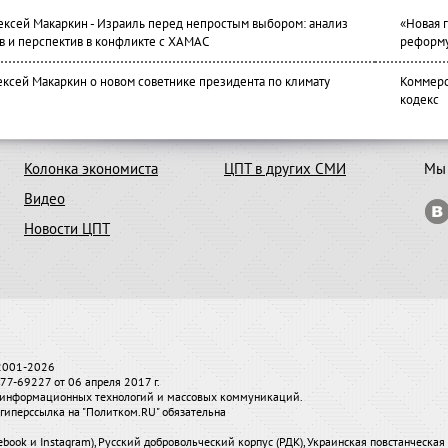
лексей Макаркин - Израиль перед непростым выбором: анализ
«Новая 
в и перспектив в конфликте с ХАМАС
реформ
ексей Макаркин о новом советнике президента по климату
Коммерс
кодекс
Колонка экономиста
ЦПТ в других СМИ
Мы 
Видео
Новости ЦПТ
 2001-2026
7-69227 от 06 апреля 2017 г.
и, информационных технологий и массовых коммуникаций.
гиперссылка на "Политком.RU" обязательна
ebook и Instagram), Русский добровольческий корпус (РДК), Украинская повстанческа