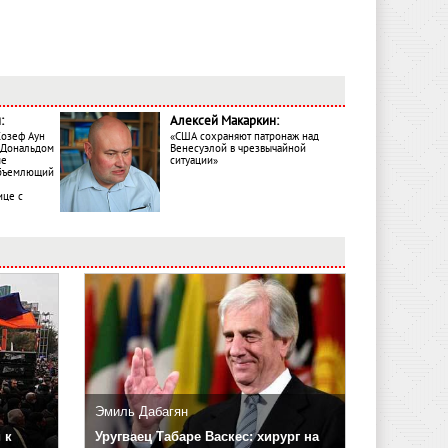
:
Алексей Макаркин:
Жозеф Аун
«США сохраняют патронаж над
с Дональдом
Венесуэлой в чрезвычайной
ме
ситуации»
объемлющий
ице с
Эмиль Дабагян
 к
Уругваец Табаре Васкес: хирург на