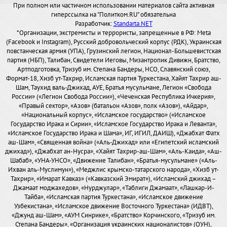
При полном или частичном использовании материалов сайта активная
гиперссылка на "Политком.RU" обязательна
Разработчик:
Standarta.NET
*Организации, экстремисты и террористы, запрещенные в РФ: Meta
(Facebook и Instagram), Русский добровольческий корпус (РДК), Украинская
повстанческая армия (УПА), Грузинский легион, Национал-Большевистская
партия (НБП), Талибан, Свидетели Иеговы, Мизантропик Дивижн, Братство,
Артподготовка, Тризуб им. Степана Бандеры, НСО, Славянский союз,
Формат-18, Хизб ут-Тахрир, Исламская партия Туркестана, Хайят Тахрир аш-
Шам, Таухид валь-Джихад, АУЕ, Братья мусульмане, Легион «Свобода
России» («Легион Свобода России»), «Чеченская Республика Ичкерия»,
«Правый сектор», «Азов» (батальон «Азов», полк «Азов»), «Айдар»,
«Национальный корпус», «Исламское государство» («Исламское
Государство Ирака и Сирии», «Исламское Государство Ирака и Леванта»,
«Исламское Государство Ирака и Шама», ИГ, ИГИЛ, ДАИШ), «Джабхат Фатх
аш-Шам», «Священная война» («Аль-Джихад» или «Египетский исламский
джихад»), «Джабхат ан-Нусра», «Хайят Тахрир-аш-Шам», «Аль-Каида», «Аш-
Шабаб», «УНА-УНСО», «Движение Талибан», «Братья-мусульмане» («Аль-
Ихван аль-Муслимун»), «Меджлис крымско-татарского народа», «Хизб ут-
Тахрир», «Имарат Кавказ» («Кавказский Эмират»), «Исламский джихад –
Джамаат моджахедов», «Нурджулар», «Таблиги Джамаат», «Лашкар-И-
Тайба», «Исламская партия Туркестана», «Исламское движение
Узбекистана», «Исламское движение Восточного Туркестана» (ИДВТ),
«Джунд аш-Шам», «АУМ Синрике», «Братство» Корчинского, «Тризуб им.
Степана Бандеры», «Организация украинских националистов» (ОУН),