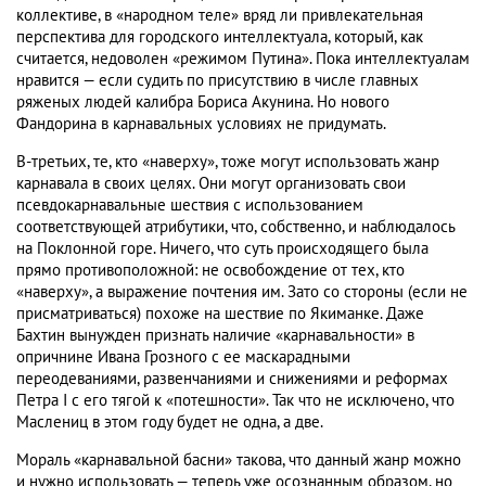
коллективе, в «народном теле» вряд ли привлекательная
перспектива для городского интеллектуала, который, как
считается, недоволен «режимом Путина». Пока интеллектуалам
нравится — если судить по присутствию в числе главных
ряженых людей калибра Бориса Акунина. Но нового
Фандорина в карнавальных условиях не придумать.
В-третьих, те, кто «наверху», тоже могут использовать жанр
карнавала в своих целях. Они могут организовать свои
псевдокарнавальные шествия с использованием
соответствующей атрибутики, что, собственно, и наблюдалось
на Поклонной горе. Ничего, что суть происходящего была
прямо противоположной: не освобождение от тех, кто
«наверху», а выражение почтения им. Зато со стороны (если не
присматриваться) похоже на шествие по Якиманке. Даже
Бахтин вынужден признать наличие «карнавальности» в
опричнине Ивана Грозного с ее маскарадными
переодеваниями, развенчаниями и снижениями и реформах
Петра I с его тягой к «потешности». Так что не исключено, что
Маслениц в этом году будет не одна, а две.
Мораль «карнавальной басни» такова, что данный жанр можно
и нужно использовать — теперь уже осознанным образом, но