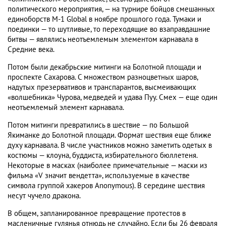
политического мероприятия, — на турнире бойцов смешанных
единоборств M-1 Global в ноябре прошлого года. Тумаки и
поединки — то шутливые, то переходящие во взаправдашние
битвы — являлись неотъемлемым элементом карнавала в
Средние века.
Потом были декабрьские митинги на Болотной площади и
проспекте Сахарова. С множеством разноцветных шаров,
надутых презервативов и транспарантов, высмеивающих
«волшебника» Чурова, медведей и удава Пуу. Смех — еще один
неотъемлемый элемент карнавала.
Потом митинги превратились в шествие — по Большой
Якиманке до Болотной площади. Формат шествия еще ближе
духу карнавала. В числе участников можно заметить одетых в
костюмы — клоуна, буддиста, избирательного бюллетеня.
Некоторые в масках (наиболее примечательные — маски из
фильма «V значит вендетта», используемые в качестве
символа группой хакеров Anonymous). В середине шествия
несут чучело дракона.
В общем, запланированное превращение протестов в
масленичные гулянья отнюдь не случайно. Если бы 26 февраля