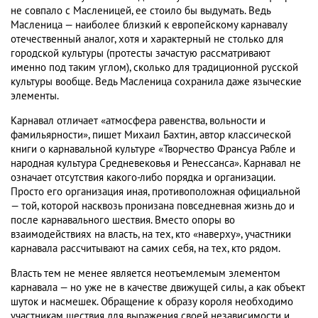
не совпало с Масленицей, ее стоило бы выдумать. Ведь
Масленица — наиболее близкий к европейскому карнавалу
отечественный аналог, хотя и характерный не столько для
городской культуры (протесты зачастую рассматривают
именно под таким углом), сколько для традиционной русской
культуры вообще. Ведь Масленица сохранила даже языческие
элементы.
Карнавал отличает «атмосфера равенства, вольности и
фамильярности», пишет Михаил Бахтин, автор классической
книги о карнавальной культуре «Творчество Франсуа Рабле и
народная культура Средневековья и Ренессанса». Карнавал не
означает отсутствия какого-либо порядка и организации.
Просто его организация иная, противоположная официальной
— той, которой насквозь пронизана повседневная жизнь до и
после карнавального шествия. Вместо опоры во
взаимодействиях на власть, на тех, кто «наверху», участники
карнавала рассчитывают на самих себя, на тех, кто рядом.
Власть тем не менее является неотъемлемым элементом
карнавала — но уже не в качестве движущей силы, а как объект
шуток и насмешек. Обращение к образу короля необходимо
участникам шествия для выражения своей независимости и