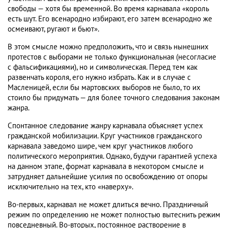
свободы — хотя бы временной. Во время карнавала «король
есть шут. Его всенародно избирают, его затем всенародно же
осмеивают, ругают и бьют».
В этом смысле можно предположить, что и связь нынешних
протестов с выборами не только функциональная (несогласие
с фальсификациями), но и символическая. Перед тем как
развенчать короля, его нужно избрать. Как и в случае с
Масленицей, если бы мартовских выборов не было, то их
стоило бы придумать — для более точного следования законам
жанра.
Спонтанное следование жанру карнавала объясняет успех
гражданской мобилизации. Круг участников гражданского
карнавала заведомо шире, чем круг участников любого
политического мероприятия. Однако, будучи гарантией успеха
на данном этапе, формат карнавала в некотором смысле и
затрудняет дальнейшие усилия по освобождению от опоры
исключительно на тех, кто «наверху».
Во-первых, карнавал не может длиться вечно. Праздничный
режим по определению не может полностью вытеснить режим
повседневный. Во-вторых, постоянное растворение в