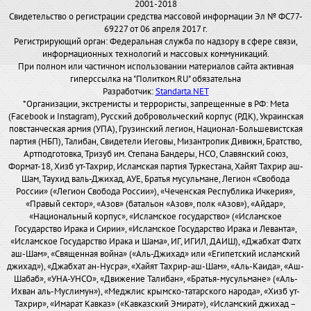
2001-2018
Свидетельство о регистрации средства массовой информации Эл № ФС77-
69227 от 06 апреля 2017 г.
Регистрирующий орган: Федеральная служба по надзору в сфере связи,
информационных технологий и массовых коммуникаций.
При полном или частичном использовании материалов сайта активная
гиперссылка на "Политком.RU" обязательна
Разработчик:
Standarta.NET
*Организации, экстремисты и террористы, запрещенные в РФ: Meta
(Facebook и Instagram), Русский добровольческий корпус (РДК), Украинская
повстанческая армия (УПА), Грузинский легион, Национал-Большевистская
партия (НБП), Талибан, Свидетели Иеговы, Мизантропик Дивижн, Братство,
Артподготовка, Тризуб им. Степана Бандеры, НСО, Славянский союз,
Формат-18, Хизб ут-Тахрир, Исламская партия Туркестана, Хайят Тахрир аш-
Шам, Таухид валь-Джихад, АУЕ, Братья мусульмане, Легион «Свобода
России» («Легион Свобода России»), «Чеченская Республика Ичкерия»,
«Правый сектор», «Азов» (батальон «Азов», полк «Азов»), «Айдар»,
«Национальный корпус», «Исламское государство» («Исламское
Государство Ирака и Сирии», «Исламское Государство Ирака и Леванта»,
«Исламское Государство Ирака и Шама», ИГ, ИГИЛ, ДАИШ), «Джабхат Фатх
аш-Шам», «Священная война» («Аль-Джихад» или «Египетский исламский
джихад»), «Джабхат ан-Нусра», «Хайят Тахрир-аш-Шам», «Аль-Каида», «Аш-
Шабаб», «УНА-УНСО», «Движение Талибан», «Братья-мусульмане» («Аль-
Ихван аль-Муслимун»), «Меджлис крымско-татарского народа», «Хизб ут-
Тахрир», «Имарат Кавказ» («Кавказский Эмират»), «Исламский джихад –