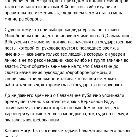
заступничество Азарова, но с приходом в Кабинет министров
такого сильного игрока как В.Хорошковский ситуация в
правительстве изменилась, следствием чего и стала смена
министра обороны.
Судя по тому, что при выборе кандидатуры на пост главы
Минобороны президент остановился именно на Д.Саламатине,
В.Янукович не изменил логике назначения на государственные
посты, которой он руководствуется в последнее время, а
именно — назначать только тех людей, в которых он уверен
лично, а не по рекомендации какой-либо из групп влияния во
власти. Стоит обратить внимание на то, что Саламатин до
своего назначения руководил «Укроборонпромом», а
специфика этой должности такова, что на ней не может
работать человек, которому глава государства не доверяет.
До не давнего времени о Саламатине публично упоминали
преимущественно в контексте драк в Верховной Раде,
активным участником которых он был. Тем не менее, его
характеризуют как жесткого менеджера, что, судя по всему, и
оказалось востребованным.
Каковы могут быть основные задачи Саламатина на его новом
посту?