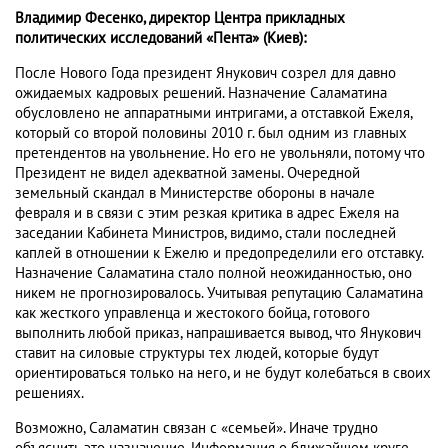
Владимир Фесенко, директор Центра прикладных
политических исследований «Пента» (Киев):
После Нового Года президент Янукович созрел для давно
ожидаемых кадровых решений. Назначение Саламатина
обусловлено не аппаратными интригами, а отставкой Ежеля,
который со второй половины 2010 г. был одним из главных
претендентов на увольнение. Но его не увольняли, потому что
Президент не видел адекватной замены. Очередной
земельный скандал в Министерстве обороны в начале
февраля и в связи с этим резкая критика в адрес Ежеля на
заседании Кабинета Министров, видимо, стали последней
каплей в отношении к Ежелю и предопределили его отставку.
Назначение Саламатина стало полной неожиданностью, оно
никем не прогнозировалось. Учитывая репутацию Саламатина
как жесткого управленца и жестокого бойца, готового
выполнить любой приказ, напрашивается вывод, что Янукович
ставит на силовые структуры тех людей, которые будут
ориентироваться только на него, и не будут колебаться в своих
решениях.
Возможно, Саламатин связан с «семьей». Иначе трудно