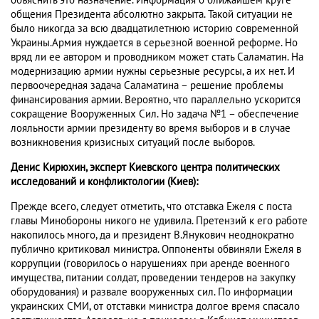
объяснить это назначение. Информация о ближайшем круге
общения Президента абсолютно закрыта. Такой ситуации не
было никогда за всю двадцатилетнюю историю современной
Украины.Армия нуждается в серьезной военной реформе. Но
вряд ли ее автором и проводником может стать Саламатин. На
модернизацию армии нужны серьезные ресурсы, а их нет. И
первоочередная задача Саламатина – решение проблемы
финансирования армии. Вероятно, что параллельно ускорится
сокращение Вооруженных Сил. Но задача №1 – обеспечение
лояльности армии президенту во время выборов и в случае
возникновения кризисных ситуаций после выборов.
Денис Кирюхин, эксперт Киевского центра политических
исследований и конфликтологии (Киев):
Прежде всего, следует отметить, что отставка Ежеля с поста
главы Минобороны никого не удивила. Претензий к его работе
накопилось много, да и президент В.Янукович неоднократно
публично критиковал министра. Оппоненты обвиняли Ежеля в
коррупции (говорилось о нарушениях при аренде военного
имущества, питании солдат, проведении тендеров на закупку
оборудования) и развале вооруженных сил. По информации
украинских СМИ, от отставки министра долгое время спасало