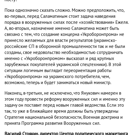
Пока однозначно сказать сложно. Можно предположить, что,
во-первых, перед Саламатиным стоит задача наведения
порядка в вооруженных силах после «хозяйствования» Ежеля.
А, во-вторых, назначение именно Саламатина может быть
связано с тем, что создание концерна «Укроборонпрома» не
принесло желаемых для власти результатов (украинско-
российские СП в оборонной промышленности так и не были
созданы, свое недовольство необходимостью сотрудничать
именно с «Укроборонпромом» высказал и ряд крупных
зарубежных покупателей украинской спецтехники). В этой
ситуации логичным выглядит переориентация работы
«Укроборонпрома» на украинского потребителя, чем,
возможно, теперь и будет заниматься новый министр.
Наконец, в-третьих, не исключено, что Янукович намерен в
этом году провести реформу вооруженных сил и именно эту
задачу он поставит перед новым главой ведомства. Если это
так, то уже в ближайшее время должны быть утверждены
Стратегия национальной безопасности, Военная доктрина и
принята Программа развития Вооруженных сил.
Василий Стоякин, директор Центра политического маркетинга