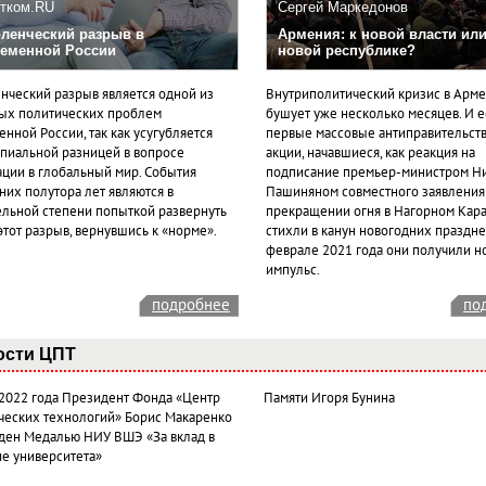
тком.RU
Сергей Маркедонов
ленческий разрыв в
Армения: к новой власти или
еменной России
новой республике?
нческий разрыв является одной из
Внутриполитический кризис в Арм
ых политических проблем
бушует уже несколько месяцев. И 
нной России, так как усугубляется
первые массовые антиправительст
пиальной разницей в вопросе
акции, начавшиеся, как реакция на
ации в глобальный мир. События
подписание премьер-министром Н
них полутора лет являются в
Пашиняном совместного заявления
ельной степени попыткой развернуть
прекращении огня в Нагорном Кара
этот разрыв, вернувшись к «норме».
стихли в канун новогодних празднес
феврале 2021 года они получили н
импульс.
подробнее
по
ости ЦПТ
 2022 года Президент Фонда «Центр
Памяти Игоря Бунина
ческих технологий» Борис Макаренко
ден Медалью НИУ ВШЭ «За вклад в
ие университета»