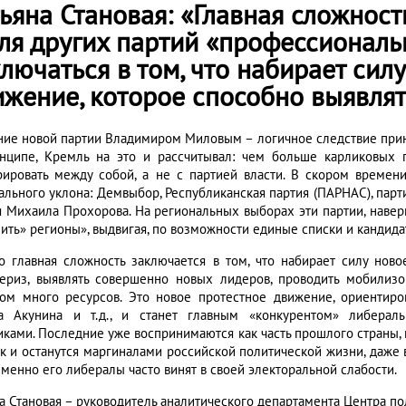
ьяна Становая: «Главная сложност
для других партий «профессиональ
лючаться в том, что набирает сил
ижение, которое способно выявля
ние новой партии Владимиром Миловым – логичное следствие прин
нципе, Кремль на это и рассчитывал: чем больше карликовых п
рировать между собой, а не с партией власти. В скором време
ального уклона: Демвыбор, Республиканская партия (ПАРНАС), парти
я Михаила Прохорова. На региональных выборах эти партии, наверн
лить» регионы», выдвигая, по возможности единые списки и кандида
о главная сложность заключается в том, что набирает силу ново
ериз, выявлять совершенно новых лидеров, проводить мобилиз
ом много ресурсов. Это новое протестное движение, ориентиров
а Акунина и т.д., и станет главным «конкурентом» либерал
иками. Последние уже воспринимаются как часть прошлого страны, и
ак и останутся маргиналами российской политической жизни, даже 
именно его либералы часто винят в своей электоральной слабости.
на Становая – руководитель аналитического департамента Центра п