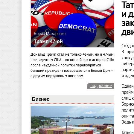
Тат
и 
зак
дв
Борис Макаренко
Трамп 47-ой
Созда
В при
Дональд Трамп стал не только 45-ым, но и 47-ым
конку
президентом США – во второй раз в истории США
либер
после неудачной попытки переизбраться
парти
бывший президент возвращается в Белый Дом –
и «де
с другим порядковым номером.
подробнее
Однак
прайм
слишк
Бизнес
Борис
полит
они т
Ведь 
Татья