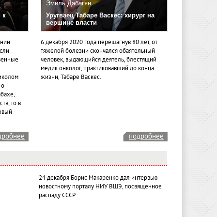
Эмиль Дабагян
 к
Уругваец Табаре Васкес: хирург на
вершине власти
ении
6 декабря 2020 года перешагнув 80 лет, от
если
тяжелой болезни скончался обаятельный
венные
человек, выдающийся деятель, блестящий
медик онколог, практиковавший до конца
иколом
жизни, Табаре Васкес.
 о
бахе,
тв, то в
овый
дробнее
подробнее
24 декабря Борис Макаренко дал интервью
новостному порталу НИУ ВШЭ, посвященное
распаду СССР