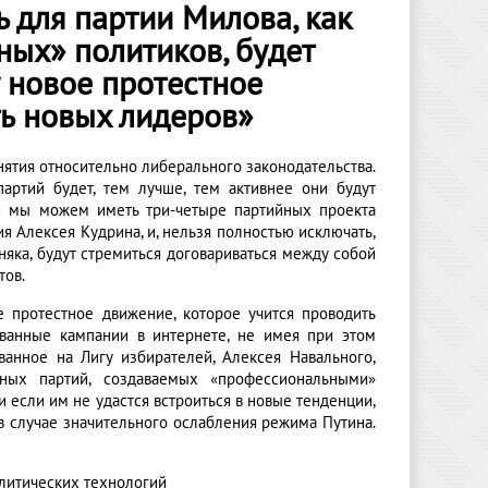
ь для партии Милова, как
ных» политиков, будет
у новое протестное
ть новых лидеров»
ятия относительно либерального законодательства.
артий будет, тем лучше, тем активнее они будут
ни мы можем иметь три-четыре партийных проекта
я Алексея Кудрина, и, нельзя полностью исключать,
яка, будут стремиться договариваться между собой
тов.
е протестное движение, которое учится проводить
ованные кампании в интернете, не имея при этом
анное на Лигу избирателей, Алексея Навального,
ьных партий, создаваемых «профессиональными»
 если им не удастся встроиться в новые тенденции,
в случае значительного ослабления режима Путина.
олитических технологий