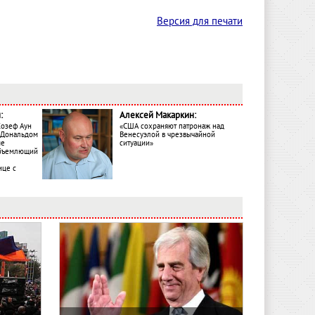
Версия для печати
:
Алексей Макаркин:
Жозеф Аун
«США сохраняют патронаж над
с Дональдом
Венесуэлой в чрезвычайной
ме
ситуации»
объемлющий
ице с