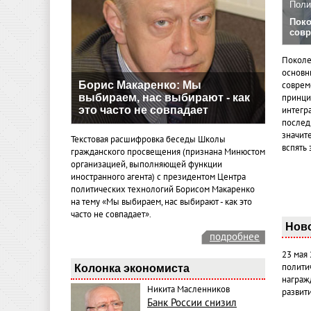
Поли
Поко
совр
Поколе
основн
Борис Макаренко: Мы
совреме
выбираем, нас выбирают - как
принци
это часто не совпадает
интегр
послед
значит
Текстовая расшифровка беседы Школы
вспять 
гражданского просвещения (признана Минюстом
организацией, выполняющей функции
иностранного агента) с президентом Центра
политических технологий Борисом Макаренко
на тему «Мы выбираем, нас выбирают - как это
часто не совпадает».
Нов
подробнее
23 мая
полити
Колонка экономиста
награж
Никита Масленников
развит
Банк России снизил