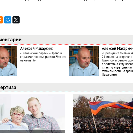
ментарии
Алексей Макаркин:
Алексей Макаркин
«В польской партии «Право и
«Президент Ливана 
справедливость» раскол. Что это
21 июля на встрече 
означает?»
Трампом в Белом до
представил ему все
план по укреплению
стабильности на гран
Израилем»
ертиза