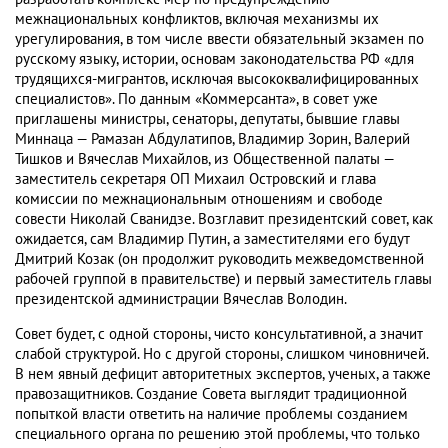
межнациональных конфликтов, включая механизмы их
урегулирования, в том числе ввести обязательный экзамен по
русскому языку, истории, основам законодательства РФ «для
трудящихся-мигрантов, исключая высококвалифицированных
специалистов». По данным «Коммерсанта», в совет уже
приглашены министры, сенаторы, депутаты, бывшие главы
Миннаца — Рамазан Абдулатипов, Владимир Зорин, Валерий
Тишков и Вячеслав Михайлов, из Общественной палаты —
заместитель секретаря ОП Михаил Островский и глава
комиссии по межнациональным отношениям и свободе
совести Николай Сванидзе. Возглавит президентский совет, как
ожидается, сам Владимир Путин, а заместителями его будут
Дмитрий Козак (он продолжит руководить межведомственной
рабочей группой в правительстве) и первый заместитель главы
президентской администрации Вячеслав Володин.
Совет будет, с одной стороны, чисто консультативной, а значит
слабой структурой. Но с другой стороны, слишком чиновничей.
В нем явный дефицит авторитетных экспертов, ученых, а также
правозащитников. Создание Совета выглядит традиционной
попыткой власти ответить на наличие проблемы созданием
специального органа по решению этой проблемы, что только