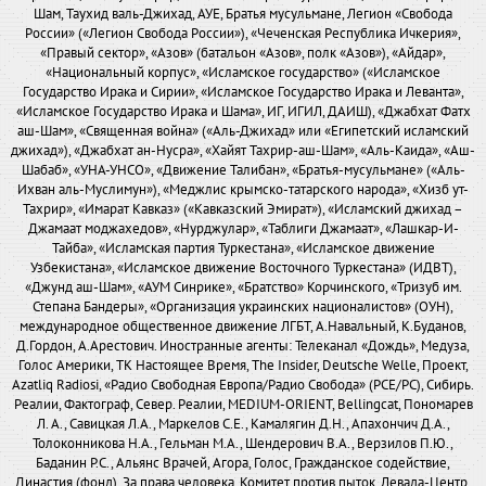
Шам, Таухид валь-Джихад, АУЕ, Братья мусульмане, Легион «Свобода
России» («Легион Свобода России»), «Чеченская Республика Ичкерия»,
«Правый сектор», «Азов» (батальон «Азов», полк «Азов»), «Айдар»,
«Национальный корпус», «Исламское государство» («Исламское
Государство Ирака и Сирии», «Исламское Государство Ирака и Леванта»,
«Исламское Государство Ирака и Шама», ИГ, ИГИЛ, ДАИШ), «Джабхат Фатх
аш-Шам», «Священная война» («Аль-Джихад» или «Египетский исламский
джихад»), «Джабхат ан-Нусра», «Хайят Тахрир-аш-Шам», «Аль-Каида», «Аш-
Шабаб», «УНА-УНСО», «Движение Талибан», «Братья-мусульмане» («Аль-
Ихван аль-Муслимун»), «Меджлис крымско-татарского народа», «Хизб ут-
Тахрир», «Имарат Кавказ» («Кавказский Эмират»), «Исламский джихад –
Джамаат моджахедов», «Нурджулар», «Таблиги Джамаат», «Лашкар-И-
Тайба», «Исламская партия Туркестана», «Исламское движение
Узбекистана», «Исламское движение Восточного Туркестана» (ИДВТ),
«Джунд аш-Шам», «АУМ Синрике», «Братство» Корчинского, «Тризуб им.
Степана Бандеры», «Организация украинских националистов» (ОУН),
международное общественное движение ЛГБТ, А.Навальный, К.Буданов,
Д.Гордон, А.Арестович. Иностранные агенты: Телеканал «Дождь», Медуза,
Голос Америки, ТК Настоящее Время, The Insider, Deutsche Welle, Проект,
Azatliq Radiosi, «Радио Свободная Европа/Радио Свобода» (PCE/PC), Сибирь.
Реалии, Фактограф, Север. Реалии, MEDIUM-ORIENT, Bellingcat, Пономарев
Л. А., Савицкая Л.А., Маркелов С.Е., Камалягин Д.Н., Апахончич Д.А.,
Толоконникова Н.А., Гельман М.А., Шендерович В.А., Верзилов П.Ю.,
Баданин Р.С., Альянс Врачей, Агора, Голос, Гражданское содействие,
Династия (фонд), За права человека, Комитет против пыток, Левада-Центр,