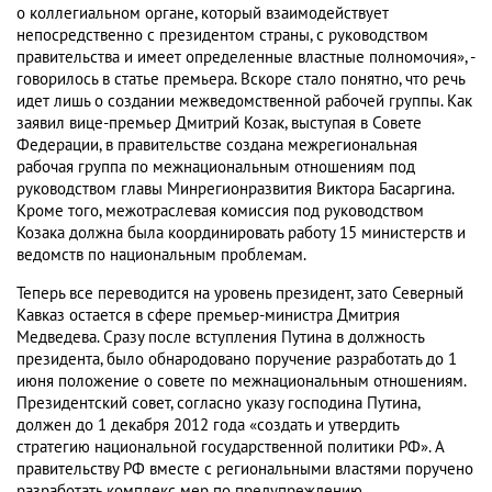
о коллегиальном органе, который взаимодействует
непосредственно с президентом страны, с руководством
правительства и имеет определенные властные полномочия», -
говорилось в статье премьера. Вскоре стало понятно, что речь
идет лишь о создании межведомственной рабочей группы. Как
заявил вице-премьер Дмитрий Козак, выступая в Совете
Федерации, в правительстве создана межрегиональная
рабочая группа по межнациональным отношениям под
руководством главы Минрегионразвития Виктора Басаргина.
Кроме того, межотраслевая комиссия под руководством
Козака должна была координировать работу 15 министерств и
ведомств по национальным проблемам.
Теперь все переводится на уровень президент, зато Северный
Кавказ остается в сфере премьер-министра Дмитрия
Медведева. Сразу после вступления Путина в должность
президента, было обнародовано поручение разработать до 1
июня положение о совете по межнациональным отношениям.
Президентский совет, согласно указу господина Путина,
должен до 1 декабря 2012 года «создать и утвердить
стратегию национальной государственной политики РФ». А
правительству РФ вместе с региональными властями поручено
разработать комплекс мер по предупреждению