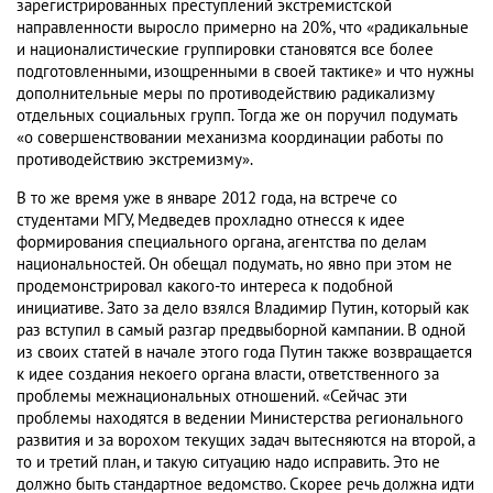
зарегистрированных преступлений экстремистской
направленности выросло примерно на 20%, что «радикальные
и националистические группировки становятся все более
подготовленными, изощренными в своей тактике» и что нужны
дополнительные меры по противодействию радикализму
отдельных социальных групп. Тогда же он поручил подумать
«о совершенствовании механизма координации работы по
противодействию экстремизму».
В то же время уже в январе 2012 года, на встрече со
студентами МГУ, Медведев прохладно отнесся к идее
формирования специального органа, агентства по делам
национальностей. Он обещал подумать, но явно при этом не
продемонстрировал какого-то интереса к подобной
инициативе. Зато за дело взялся Владимир Путин, который как
раз вступил в самый разгар предвыборной кампании. В одной
из своих статей в начале этого года Путин также возвращается
к идее создания некоего органа власти, ответственного за
проблемы межнациональных отношений. «Сейчас эти
проблемы находятся в ведении Министерства регионального
развития и за ворохом текущих задач вытесняются на второй, а
то и третий план, и такую ситуацию надо исправить. Это не
должно быть стандартное ведомство. Скорее речь должна идти