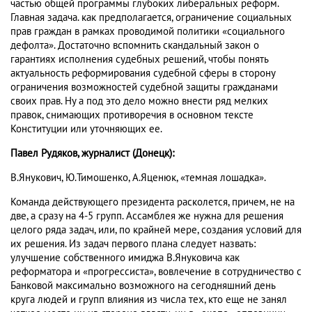
частью общей программы глубоких либеральных реформ.
Главная задача. как предполагается, ограничение социальных
прав граждан в рамках проводимой политики «социального
дефолта». Достаточно вспомнить скандальный закон о
гарантиях исполнения судебных решений, чтобы понять
актуальность реформирования судебной сферы в сторону
ограничения возможностей судебной защиты гражданами
своих прав. Ну а под это дело можно внести ряд мелких
правок, снимающих противоречия в основном тексте
Конституции или уточняющих ее.
Павел Рудяков, журналист (Донецк):
В.Янукович, Ю.Тимошенко, А.Яценюк, «темная лошадка».
Команда действующего президента расколется, причем, не на
две, а сразу на 4-5 групп. Ассамблея же нужна для решения
целого ряда задач, или, по крайней мере, создания условий для
их решения. Из задач первого плана следует назвать:
улучшение собственного имиджа В.Януковича как
реформатора и «прогрессиста», вовлечение в сотрудничество с
Банковой максимально возможного на сегодняшний день
круга людей и групп влияния из числа тех, кто еще не занял