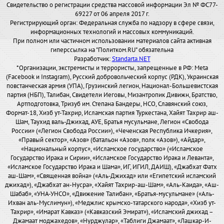
Свидетельство о регистрации средства массовой информации Эл № ФС77-
69227 от 06 апреля 2017 г.
Регистрирующий орган: Федеральная служба по надзору в сфере связи,
информационных технологий и массовых коммуникаций.
При полном или частичном использовании материалов сайта активная
гиперссылка на "Политком.RU" обязательна
Разработчик:
Standarta.NET
*Организации, экстремисты и террористы, запрещенные в РФ: Meta
(Facebook и Instagram), Русский добровольческий корпус (РДК), Украинская
повстанческая армия (УПА), Грузинский легион, Национал-Большевистская
партия (НБП), Талибан, Свидетели Иеговы, Мизантропик Дивижн, Братство,
Артподготовка, Тризуб им. Степана Бандеры, НСО, Славянский союз,
Формат-18, Хизб ут-Тахрир, Исламская партия Туркестана, Хайят Тахрир аш-
Шам, Таухид валь-Джихад, АУЕ, Братья мусульмане, Легион «Свобода
России» («Легион Свобода России»), «Чеченская Республика Ичкерия»,
«Правый сектор», «Азов» (батальон «Азов», полк «Азов»), «Айдар»,
«Национальный корпус», «Исламское государство» («Исламское
Государство Ирака и Сирии», «Исламское Государство Ирака и Леванта»,
«Исламское Государство Ирака и Шама», ИГ, ИГИЛ, ДАИШ), «Джабхат Фатх
аш-Шам», «Священная война» («Аль-Джихад» или «Египетский исламский
джихад»), «Джабхат ан-Нусра», «Хайят Тахрир-аш-Шам», «Аль-Каида», «Аш-
Шабаб», «УНА-УНСО», «Движение Талибан», «Братья-мусульмане» («Аль-
Ихван аль-Муслимун»), «Меджлис крымско-татарского народа», «Хизб ут-
Тахрир», «Имарат Кавказ» («Кавказский Эмират»), «Исламский джихад –
Джамаат моджахедов», «Нурджулар», «Таблиги Джамаат», «Лашкар-И-