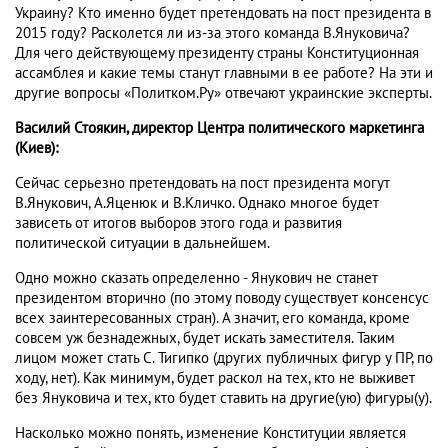
Украину? Кто именно будет претендовать на пост президента в
2015 году? Расколется ли из-за этого команда В.Януковича?
Для чего действующему президенту страны Конституционная
ассамблея и какие темы станут главными в ее работе? На эти и
другие вопросы «Политком.Ру» отвечают украинские эксперты.
Василий Стоякин, директор Центра политического маркетинга
(Киев):
Сейчас серьезно претендовать на пост президента могут
В.Янукович, А.Яценюк и В.Кличко. Однако многое будет
зависеть от итогов выборов этого года и развития
политической ситуации в дальнейшем.
Одно можно сказать определенно - Янукович не станет
президентом вторично (по этому поводу существует консенсус
всех заинтересованных стран). А значит, его команда, кроме
совсем уж безнадежных, будет искать заместителя. Таким
лицом может стать С. Тигипко (других публичных фигур у ПР, по
ходу, нет). Как минимум, будет раскол на тех, кто не выживет
без Януковича и тех, кто будет ставить на другие(ую) фигуры(у).
Насколько можно понять, изменение Конституции является