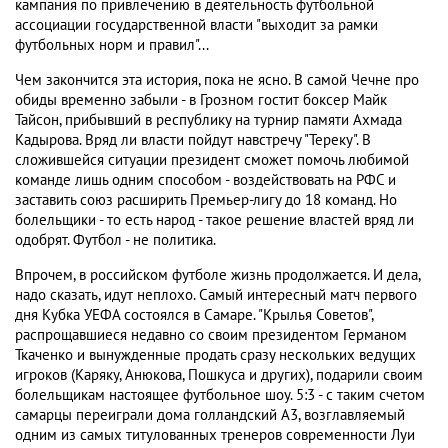
кампания по привлечению в деятельность футбольной
ассоциации государственной власти "выходит за рамки
футбольных норм и правил"...
Чем закончится эта история, пока не ясно. В самой Чечне про
обиды временно забыли - в Грозном гостит боксер Майк
Тайсон, прибывший в республику на турнир памяти Ахмада
Кадырова. Вряд ли власти пойдут навстречу "Тереку". В
сложившейся ситуации президент сможет помочь любимой
команде лишь одним способом - воздействовать на РФС и
заставить союз расширить Премьер-лигу до 18 команд. Но
болельщики - то есть народ - такое решение властей вряд ли
одобрят. Футбол - не политика.
Впрочем, в российском футболе жизнь продолжается. И дела,
надо сказать, идут неплохо. Самый интересный матч первого
дня Кубка УЕФА состоялся в Самаре. "Крылья Советов",
распрощавшиеся недавно со своим президентом Германом
Ткаченко и вынужденные продать сразу нескольких ведущих
игроков (Каряку, Анюкова, Пошкуса и других), подарили своим
болельщикам настоящее футбольное шоу. 5:3 - с таким счетом
самарцы переиграли дома голландский А3, возглавляемый
одним из самых титулованных тренеров современности Луи