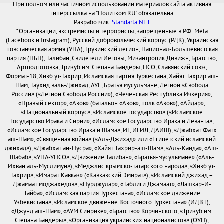
При полном или частичном использовании материалов сайта активная
гиперссылка на "Политком.RU" обязательна
Разработчик:
Standarta.NET
*Организации, экстремисты и террористы, запрещенные в РФ: Meta
(Facebook и Instagram), Русский добровольческий корпус (РДК), Украинская
повстанческая армия (УПА), Грузинский легион, Национал-Большевистская
партия (НБП), Талибан, Свидетели Иеговы, Мизантропик Дивижн, Братство,
Артподготовка, Тризуб им. Степана Бандеры, НСО, Славянский союз,
Формат-18, Хизб ут-Тахрир, Исламская партия Туркестана, Хайят Тахрир аш-
Шам, Таухид валь-Джихад, АУЕ, Братья мусульмане, Легион «Свобода
России» («Легион Свобода России»), «Чеченская Республика Ичкерия»,
«Правый сектор», «Азов» (батальон «Азов», полк «Азов»), «Айдар»,
«Национальный корпус», «Исламское государство» («Исламское
Государство Ирака и Сирии», «Исламское Государство Ирака и Леванта»,
«Исламское Государство Ирака и Шама», ИГ, ИГИЛ, ДАИШ), «Джабхат Фатх
аш-Шам», «Священная война» («Аль-Джихад» или «Египетский исламский
джихад»), «Джабхат ан-Нусра», «Хайят Тахрир-аш-Шам», «Аль-Каида», «Аш-
Шабаб», «УНА-УНСО», «Движение Талибан», «Братья-мусульмане» («Аль-
Ихван аль-Муслимун»), «Меджлис крымско-татарского народа», «Хизб ут-
Тахрир», «Имарат Кавказ» («Кавказский Эмират»), «Исламский джихад –
Джамаат моджахедов», «Нурджулар», «Таблиги Джамаат», «Лашкар-И-
Тайба», «Исламская партия Туркестана», «Исламское движение
Узбекистана», «Исламское движение Восточного Туркестана» (ИДВТ),
«Джунд аш-Шам», «АУМ Синрике», «Братство» Корчинского, «Тризуб им.
Степана Бандеры», «Организация украинских националистов» (ОУН),