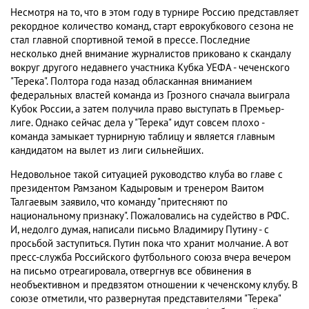
Несмотря на то, что в этом году в турнире Россию представляет
рекордное количество команд, старт еврокубкового сезона не
стал главной спортивной темой в прессе. Последние
несколько дней внимание журналистов приковано к скандалу
вокруг другого недавнего участника Кубка УЕФА - чеченского
"Терека". Полтора года назад обласканная вниманием
федеральных властей команда из Грозного сначала выиграла
Кубок России, а затем получила право выступать в Премьер-
лиге. Однако сейчас дела у "Терека" идут совсем плохо -
команда замыкает турнирную таблицу и является главным
кандидатом на вылет из лиги сильнейших.
Недовольное такой ситуацией руководство клуба во главе с
президентом Рамзаном Кадыровым и тренером Ваитом
Талгаевым заявило, что команду "притесняют по
национальному признаку". Пожаловались на судейство в РФС.
И, недолго думая, написали письмо Владимиру Путину - с
просьбой заступиться. Путин пока что хранит молчание. А вот
пресс-служба Российского футбольного союза вчера вечером
на письмо отреагировала, отвергнув все обвинения в
необъективном и предвзятом отношении к чеченскому клубу. В
союзе отметили, что развернутая представителями "Терека"