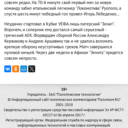
совсем редко. На 70-й минуте свой первый мяч за новую
команду забил итальянский легионер "Локомотива" Руополо, а
спустя шесть минут победный гол провел Игорь Лебеденко...
Неудачно стартовал в Кубке УЕФА лишь питерский "Зенит".
Впрочем, и соперник ему достался самый серьезный -
греческий АЕК. Форвардам сборной России Александру
Кержакову и Андрею Аршавину так и не удалось взломать
крепкую оборону неуступчивых греков. Матч завершился
нулевой ничьей. Через две недели в Афинах "Зениту" придется
совсем непросто.
18+
Учредитель - ЗАО "Политические технологии"
© Информационный сайт политических комментариев "Политком.RU"
2001-2018
Свидетельство о регистрации средства массовой информации Эл № ФС77-
69227 от 06 апреля 2017 г.
Регистрирующий орган: Федеральная служба по надзору в сфере связи,
информационных технологий и массовых коммуникаций.