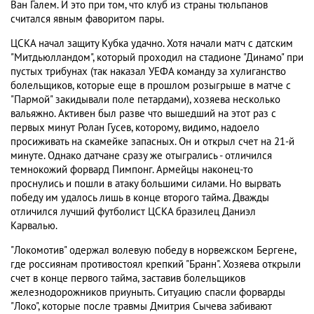
Ван Галем. И это при том, что клуб из страны тюльпанов
считался явным фаворитом пары.
ЦСКА начал защиту Кубка удачно. Хотя начали матч с датским
"Митдьюлландом", который проходил на стадионе "Динамо" при
пустых трибунах (так наказал УЕФА команду за хулиганство
болельщиков, которые еще в прошлом розыгрыше в матче с
"Пармой" закидывали поле петардами), хозяева несколько
вальяжно. Активен был разве что вышедший на этот раз с
первых минут Ролан Гусев, которому, видимо, надоело
просиживать на скамейке запасных. Он и открыл счет на 21-й
минуте. Однако датчане сразу же отыгрались - отличился
темнокожий форвард Пимпонг. Армейцы наконец-то
проснулись и пошли в атаку большими силами. Но вырвать
победу им удалось лишь в конце второго тайма. Дважды
отличился лучший футболист ЦСКА бразилец Даниэл
Карвалью.
"Локомотив" одержал волевую победу в норвежском Бергене,
где россиянам противостоял крепкий "Бранн". Хозяева открыли
счет в конце первого тайма, заставив болельщиков
железнодорожников приуныть. Ситуацию спасли форварды
"Локо", которые после травмы Дмитрия Сычева забивают