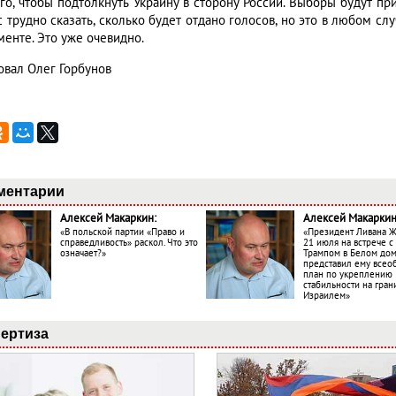
ого, чтобы подтолкнуть Украину в сторону России. Выборы будут пр
с трудно сказать, сколько будет отдано голосов, но это в любом с
менте. Это уже очевидно.
овал Олег Горбунов
ментарии
Алексей Макаркин:
Алексей Макаркин
«В польской партии «Право и
«Президент Ливана 
справедливость» раскол. Что это
21 июля на встрече 
означает?»
Трампом в Белом до
представил ему все
план по укреплению
стабильности на гран
Израилем»
ертиза