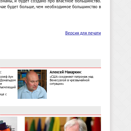
изнаны, и будет создано про властное большинство.
лучае будет больше, чем необходимое большинство в
Версия для печати
:
Алексей Макаркин:
Жозеф Аун
«США сохраняют патронаж над
с Дональдом
Венесуэлой в чрезвычайной
ме
ситуации»
объемлющий
ице с