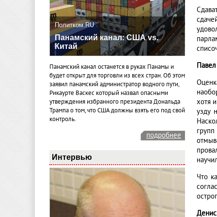
Сдава
сдаче
Политком.RU
удово
Панамский канал: США vs.
парла
Китай
списо
Павел 
Панамский канал останется в руках Панамы и
будет открыт для торговли из всех стран. Об этом
Оценк
заявил панамский администратор водного пути,
наобор
Рикаурте Васкес который назвал опасными
хотя 
утверждения избранного президента Дональда
Трампа о том, что США должны взять его под свой
узду 
контроль.
Наско
групп
подробнее
отмыв
провал
Интервью
научил
Что к
согла
острог
Денис