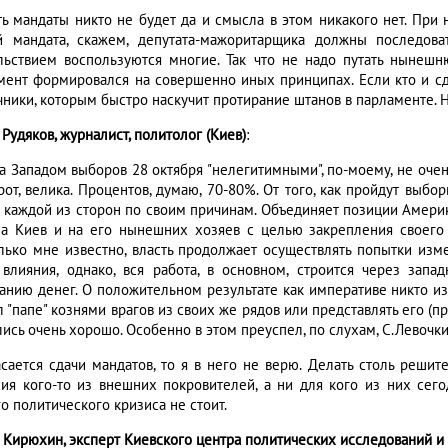
ть мандаты никто не будет да и смысла в этом никакого нет. Пр
й мандата, скажем, депутата-мажоритарщика должны последов
льствием воспользуются многие. Так что не надо путать нынешн
мент формировался на совершенно иных принципах. Если кто и сд
чники, которым быстро наскучит протирание штанов в парламенте. Н
Рудяков, журналист, политолог (Киев)
:
а Западом выборов 28 октября "нелегитимными", по-моему, не очень
от, велика. Процентов, думаю, 70-80%. От того, как пройдут выбор
и каждой из сторон по своим причинам. Объединяет позиции Амери
на Киев и на его нынешних хозяев с целью закрепления своего 
лько мне известно, власть продолжает осуществлять попытки изме
 влияния, однако, вся работа, в основном, строится через запад
анию денег. О положительном результате как императиве никто из 
 "папе" кознями врагов из своих же рядов или представлять его (п
ись очень хорошо. Особенно в этом преуспел, по слухам, С.Левочки
асается сдачи мандатов, то я в него не верю. Делать столь реш
сия кого-то из внешних покровителей, а ни для кого из них сего
о политического кризиса не стоит.
 Кирюхин, эксперт Киевского центра политических исследований и