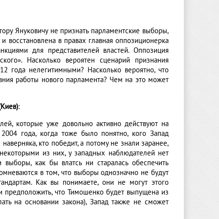
ору Януковичу не признать парламентские выборы,
 и восстановлена в правах главная оппозиционерка
нкциями для представителей властей. Оппозиция
тского». Насколько вероятен сценарий признания
12 года нелегитимными? Насколько вероятно, что
ания работы нового парламента? Чем на это может
(Киев)
:
ей, которые уже довольно активно действуют на
 2004 года, когда тоже было понятно, кого Запад
наверняка, кто победит, а потому не знали заранее,
 некоторыми из них, у западных наблюдателей нет
 выборы, как бы влатсь ни старалась обеспечить
омневаются в том, что выборы однозначно не будут
андартам. Как вы понимаете, они не могут этого
ли предположить, что Тимошенко будет выпущена из
ать на основании закона), Запад также не сможет