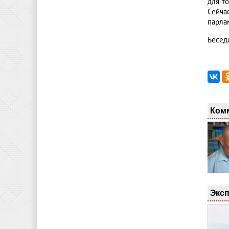
для т
Сейча
парла
Бесед
Ком
Эксп