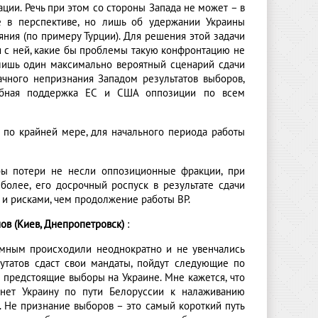
ии. Речь при этом со стороны Запада не может – в
е в перспективе, но лишь об удержании Украины
ния (по примеру Турции). Для решения этой задачи
я с ней, какие бы проблемы такую конфронтацию не
лишь один максимально вероятный сценарий сдачи
ачного непризнания Западом результатов выборов,
табная поддержка ЕС и США оппозиции по всем
, по крайней мере, для начального периода работы
бы потери не несли оппозиционные фракции, при
более, его досрочный роспуск в результате сдачи
и рисками, чем продолжение работы ВР.
ов (Киев, Днепропетровск)
:
имным происходили неоднократно и не увенчались
епутатов сдаст свои мандаты, пойдут следующие по
ет предстоящие выборы на Украине. Мне кажется, что
кнет Украину по пути Белоруссии к налаживанию
. Не признание выборов – это самый короткий путь