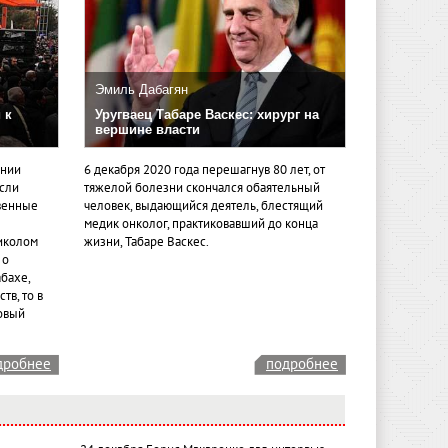
Эмиль Дабагян
 к
Уругваец Табаре Васкес: хирург на
вершине власти
ении
6 декабря 2020 года перешагнув 80 лет, от
если
тяжелой болезни скончался обаятельный
венные
человек, выдающийся деятель, блестящий
медик онколог, практиковавший до конца
иколом
жизни, Табаре Васкес.
 о
бахе,
тв, то в
овый
дробнее
подробнее