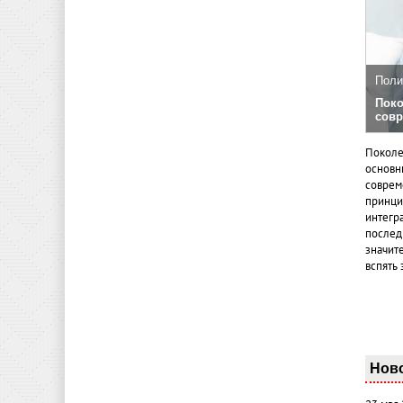
Поли
Поко
совр
Поколе
основн
совреме
принци
интегр
послед
значит
вспять 
Нов