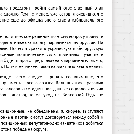
лько предстоит пройти самый ответственный этап
а сложно. Тем не менее, уже сегодня очевидно, что
ение еще до официального старта избирательного
ое политическое решение по этому вопросу примут в
боры в нижнюю палату парламента Белоруссии. На
ые. Но если сравнить украинскую и белорусскую
иционные политические силы принимают участие в
я будет широко представлена в парламенте. Так что,
. Но тем не менее, такой вариант исключать нельзя.
режде всего следует принять во внимание, что
парламента нового созыва. Ведь никаких правовых
тва голосов (а сегодняшние данные социологических
большинство), то ее уход из Верховной Рады не
озиционные, не объединены, а, скорее, выступают
ционные партии смогут договориться между собой и
оппозиционных депутатов-одномандатников добиться
стоит победа на округе.