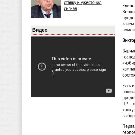
ставку и ужесточил
Единс
сигнал
Верхо
предс
зачем
помощь
Видео
Викто
Вариа
госпо
«изби
кампа
состо
Есть 
радика
предп
ПР – 
конку
выбор
Перва
геопо