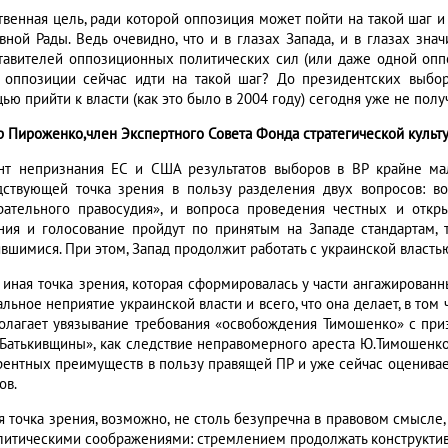
твенная цель, ради которой оппозиция может пойти на такой шаг и
вной Рады. Ведь очевидно, что и в глазах Запада, и в глазах зна
тавителей оппозиционных политических сил (или даже одной опп
 оппозиции сейчас идти на такой шаг? До президентских выбо
ю прийти к власти (как это было в 2004 году) сегодня уже не получи
р Пироженко,член Экспертного Совета Фонда стратегической культу
нт непризнания ЕС и США результатов выборов в ВР крайне мал
дствующей точка зрения в пользу разделения двух вопросов: 
рательного правосудия», и вопроса проведения честных и откр
ния и голосование пройдут по принятым на Западе стандартам, 
явшимися. При этом, Запад продолжит работать с украинской власть
и иная точка зрения, которая сформировалась у части ангажирован
льное неприятие украинской власти и всего, что она делает, в том 
олагает увязывание требования «освобождения Тимошенко» с при
«Батькивщины», как следствие неправомерного ареста Ю.Тимошенко,
рентных преимуществ в пользу правящей ПР и уже сейчас оценивает
ов.
я точка зрения, возможно, не столь безупречна в правовом смысле
литическими соображениями: стремлением продолжать конструктив