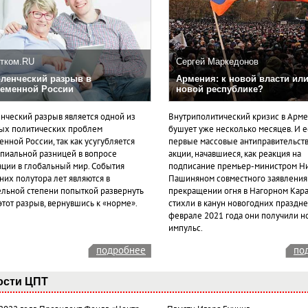
тком.RU
Сергей Маркедонов
ленческий разрыв в
Армения: к новой власти или
еменной России
новой республике?
нческий разрыв является одной из
Внутриполитический кризис в Арм
ых политических проблем
бушует уже несколько месяцев. И 
нной России, так как усугубляется
первые массовые антиправительст
пиальной разницей в вопросе
акции, начавшиеся, как реакция на
ации в глобальный мир. События
подписание премьер-министром Н
них полутора лет являются в
Пашиняном совместного заявления
ельной степени попыткой развернуть
прекращении огня в Нагорном Кара
этот разрыв, вернувшись к «норме».
стихли в канун новогодних празднес
феврале 2021 года они получили н
импульс.
подробнее
по
ости ЦПТ