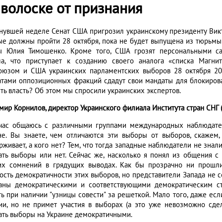
 волоске от признания
нувшей неделе Сенат США пригрозил украинскому президенту Викт
ые должны пройти 28 октября, пока не будет выпущена из тюрьмы
ы Юлия Тимошенко. Кроме того, США грозят персональными са
ла, что приступает к созданию своего аналога «списка Магни
оюзом и США украинских парламентских выборов 28 октября 20
атами оппозиционных фракций сдадут свои мандаты для блокиров
ить власть? Об этом мы спросили украинских экспертов.
мир Корнилов, директор Украинского филиала Института стран СНГ 
час общаюсь с различными группами международных наблюдател
не. Вы знаете, чем отличаются эти выборы от выборов, скажем,
живает, а кого нет? Тем, что тогда западные наблюдатели не знали 
ать выборы или нет. Сейчас же, насколько я понял из общения с
их сомнений в грядущих выводах. Как бы прозрачно ни прошли
ость демократичности этих выборов, но представители Запада не с
аны демократическими и соответствующими демократическим ст
ть при наличии "узницы совести" за решеткой. Мало того, даже ес
ии, но не примет участия в выборах (а это уже невозможно сдел
ать выборы на Украине демократичными.