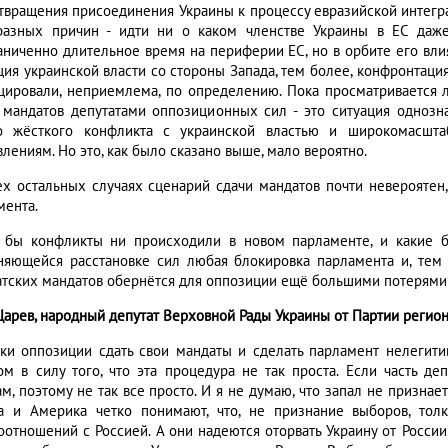
твращения присоединения Украины к процессу евразийской интеграц
разных причин - идти ни о каком членстве Украины в ЕС даж
аниченно длительное время на периферии ЕС, но в орбите его влия
ция украинской власти со стороны Запада, тем более, конфронтаци
цировали, неприемлема, по определению. Пока просматривается 
 мандатов депутатами оппозиционных сил - это ситуация однозн
о жёсткого конфликта с украинской властью и широкомасш
лениям. Но это, как было сказано выше, мало вероятно.
ех остальных случаях сценарий сдачи мандатов почти невероятен
мента.
 бы конфликты ни происходили в новом парламенте, и какие 
няющейся расстановке сил любая блокировка парламента и, тем 
атских мандатов обернётся для оппозиции ещё большими потерями 
Царев, народный депутат Верховной Рады Украины от Партии регион
ки оппозиции сдать свои мандаты и сделать парламент нелегит
ом в силу того, что эта процедура не так проста. Если часть д
ам, поэтому не так все просто. И я не думаю, что запал не призна
а и Америка четко понимают, что, не признание выборов, тол
оотношений с Россией. А они надеются оторвать Украину от России