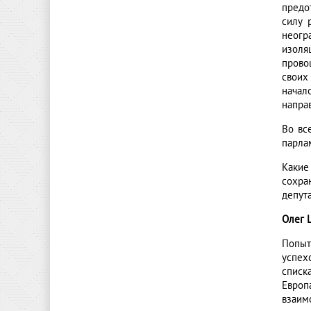
предо
силу 
неогр
изоля
прово
своих
начал
направ
Во вс
парла
Какие
сохра
депут
Олег 
Попыт
успех
списк
Европ
взаим