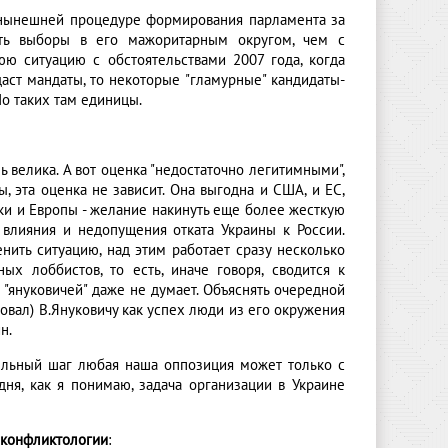
и нынешней процедуре формирования парламента за
ать выборы в его мажоритарным округом, чем с
юю ситуацию с обстоятельствами 2007 года, когда
аст мандаты, то некоторые "гламурные" кандидаты-
о таких там единицы.
 велика. А вот оценка "недостаточно легитимными",
ы, эта оценка не зависит. Она выгодна и США, и ЕС,
ки и Европы - желание накинуть еще более жесткую
влияния и недопущения отката Украины к России.
нить ситуацию, над этим работает сразу несколько
ных лоббистов, то есть, иначе говоря, сводится к
"януковичей" даже не думает. Объяснять очередной
ровал) В.Януковичу как успех люди из его окружения
н.
ительный шаг любая наша оппозиция может только с
дня, как я понимаю, задача организации в Украине
 конфликтологии
: