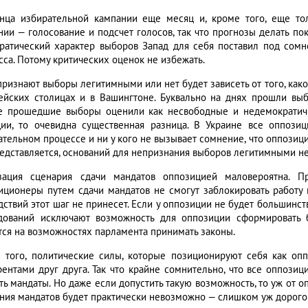
нца избирательной кампании еще месяц и, кроме того, еще то
нии — голосование и подсчет голосов, так что прогнозы делать пок
ратический характер выборов Запад для себя поставил под сомн
сса. Потому критических оценок не избежать.
 признают выборы легитимными или нет будет зависеть от того, как
ейских столицах и в Вашингтоне. Буквально на днях прошли вы
е прошедшие выборы оценили как несвободные и недемократичн
ции, то очевидна существенная разница. В Украине все оппоз
ательном процессе и ни у кого не вызывает сомнение, что оппозици
редставляется, оснований для непризнания выборов легитимными нет
зация сценария сдачи мандатов оппозицией маловероятна. П
иционеры путем сдачи мандатов не смогут заблокировать работу 
дствий этот шаг не принесет. Если у оппозиции не будет большинс
дований исключают возможность для оппозиции сформировать 
тся на возможностях парламента принимать законы.
 того, политические силы, которые позиционируют себя как опп
рентами друг друга. Так что крайне сомнительно, что все оппози
ть мандаты. Но даже если допустить такую возможность, то уж от 
ния мандатов будет практически невозможно — слишком уж дорого 