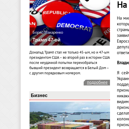
На
На ми
котор
стран
Борис Макаренко
заяви
Трамп 47-ой
Еврос
депут
Дональд Трамп стал не только 45-ым, но и 47-ым
ответ
президентом США – во второй раз в истории США
Влади
после неудачной попытки переизбраться
бывший президент возвращается в Белый Дом –
Я сей
с другим порядковым номером.
Украи
подробнее
поддер
призн
Бизнес
никак
видим
призн
сдела
колон
призн