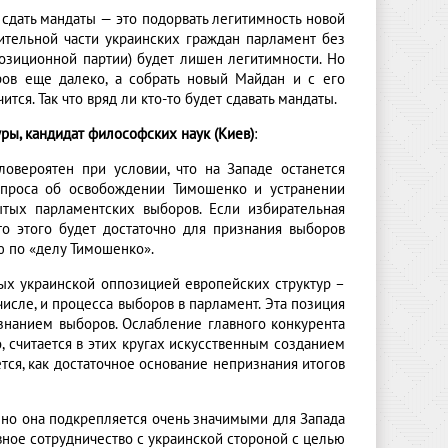
 сдать мандаты — это подорвать легитимность новой
чительной части украинских граждан парламент без
озиционной партии) будет лишен легитимности. Но
ров еще далеко, а собрать новый Майдан и с его
тся. Так что вряд ли кто-то будет сдавать мандаты.
ры, кандидат философских наук (Киев)
:
овероятен при условии, что на Западе останется
вопроса об освобождении Тимошенко и устранении
ытых парламентских выборов. Если избирательная
то этого будет достаточно для признания выборов
ю по «делу Тимошенко».
ных украинской оппозицией европейских структур –
числе, и процесса выборов в парламент. Эта позиция
знанием выборов. Ослабление главного конкурента
 считается в этих кругах искусственным созданием
ся, как достаточное основание непризнания итогов
, но она подкрепляется очень значимыми для Запада
ное сотрудничество с украинской стороной с целью