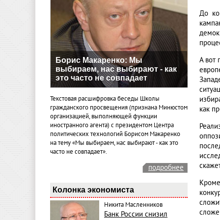
До ко
кампа
демок
проце
А вот
Борис Макаренко: Мы
выбираем, нас выбирают - как
европ
это часто не совпадает
Запад
ситуа
Текстовая расшифровка беседы Школы
избир
гражданского просвещения (признана Минюстом
как п
организацией, выполняющей функции
иностранного агента) с президентом Центра
Реали
политических технологий Борисом Макаренко
оппоз
на тему «Мы выбираем, нас выбирают - как это
после
часто не совпадает».
иссле
скаже
подробнее
Кроме
Колонка экономиста
конку
сложи
Никита Масленников
сложе
Банк России снизил