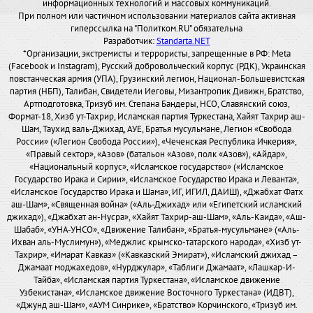
информационных технологий и массовых коммуникаций.
При полном или частичном использовании материалов сайта активная
гиперссылка на "Политком.RU" обязательна
Разработчик:
Standarta.NET
*Организации, экстремисты и террористы, запрещенные в РФ: Meta
(Facebook и Instagram), Русский добровольческий корпус (РДК), Украинская
повстанческая армия (УПА), Грузинский легион, Национал-Большевистская
партия (НБП), Талибан, Свидетели Иеговы, Мизантропик Дивижн, Братство,
Артподготовка, Тризуб им. Степана Бандеры, НСО, Славянский союз,
Формат-18, Хизб ут-Тахрир, Исламская партия Туркестана, Хайят Тахрир аш-
Шам, Таухид валь-Джихад, АУЕ, Братья мусульмане, Легион «Свобода
России» («Легион Свобода России»), «Чеченская Республика Ичкерия»,
«Правый сектор», «Азов» (батальон «Азов», полк «Азов»), «Айдар»,
«Национальный корпус», «Исламское государство» («Исламское
Государство Ирака и Сирии», «Исламское Государство Ирака и Леванта»,
«Исламское Государство Ирака и Шама», ИГ, ИГИЛ, ДАИШ), «Джабхат Фатх
аш-Шам», «Священная война» («Аль-Джихад» или «Египетский исламский
джихад»), «Джабхат ан-Нусра», «Хайят Тахрир-аш-Шам», «Аль-Каида», «Аш-
Шабаб», «УНА-УНСО», «Движение Талибан», «Братья-мусульмане» («Аль-
Ихван аль-Муслимун»), «Меджлис крымско-татарского народа», «Хизб ут-
Тахрир», «Имарат Кавказ» («Кавказский Эмират»), «Исламский джихад –
Джамаат моджахедов», «Нурджулар», «Таблиги Джамаат», «Лашкар-И-
Тайба», «Исламская партия Туркестана», «Исламское движение
Узбекистана», «Исламское движение Восточного Туркестана» (ИДВТ),
«Джунд аш-Шам», «АУМ Синрике», «Братство» Корчинского, «Тризуб им.