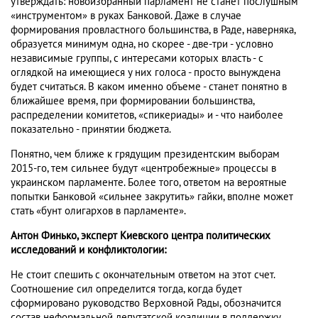
утверждать: новоизбранный парламент не станет послушным
«инструментом» в руках Банковой. Даже в случае
формирования провластного большинства, в Раде, наверняка,
образуется минимум одна, но скорее - две-три - условно
независимые группы, с интересами которых власть - с
оглядкой на имеющиеся у них голоса - просто вынуждена
будет считаться. В каком именно объеме - станет понятно в
ближайшее время, при формировании большинства,
распределении комитетов, «спикериады» и - что наиболее
показательно - принятии бюджета.
Понятно, чем ближе к грядущим президентским выборам
2015-го, тем сильнее будут «центробежные» процессы в
украинском парламенте. Более того, ответом на вероятные
попытки Банковой «сильнее закрутить» гайки, вполне может
стать «бунт олигархов в парламенте».
Антон Финько, эксперт Киевского центра политических
исследований и конфликтологии:
Не стоит спешить с окончательным ответом на этот счет.
Соотношение сил определится тогда, когда будет
сформировано руководство Верховной Рады, обозначится
состав неформальной депутатской коалиции в поддержку