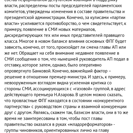
власти, распределены посты председателей парламентских
комитетов, утверждены изменения в составе правительства и
президентской администрации. Конечно, за кулисами «партии
власти» усиливается противоборство, о чем свидетельствует, к
примеру, появление в СМИ новых материалов,
дискредитирующих тех или иных представителей правящего
класса. Многое в новом балансе влияния основных ФПГ будет
зависеть, конечно, от того, произойдет ли смена главы АП или
же нет. Обращает на себя внимание недавнее появление в
СМИ сообщения о том, что нынешней руководитель АП подал в
отставку, которое затем, однако, было оперативно
опровергнуто Банковой. Конечно, важнейший фактор –
решение в отношении премьер-министра. И здесь, к примеру,
невооруженным взглядом видна усиленная критика со
стороны СМИ, ассоциирующихся с «газовой» группой, в адрес
действующего премьера Н.Азарова. В целом можно сказать,
что провластные ФПГ находятся в состоянии «конкурентного
партнерства» с руководством страны и взаимной конкуренции
друг с другом. Являясь, скажем так, базисом власти, они в то же
время не заинтересованы в том, чтобы пост главы
правительство оказался в руках «младореформаторов» -
группы чиновников, ориентированных лично на главу