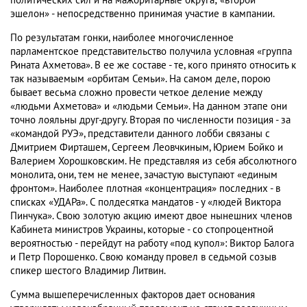
политических сил и на мажоритарные округа; «второй
эшелон» - непосредственно принимая участие в кампании.
По результатам гонки, наиболее многочисленное
парламентское представительство получила условная «группа
Рината Ахметова». В ее же составе - те, кого принято относить к
так называемым «орбитам Семьи». На самом деле, порою
бывает весьма сложно провести четкое деление между
«людьми Ахметова» и «людьми Семьи». На данном этапе они
точно лояльны друг-другу. Вторая по численности позиция - за
«командой РУЭ», представители данного лобби связаны с
Дмитрием Фирташем, Сергеем Леовчкиным, Юрием Бойко и
Валерием Хорошковским. Не представляя из себя абсолютного
монолита, они, тем не менее, зачастую выступают «единым
фронтом». Наиболее плотная «концентрация» последних - в
списках «УДАРа». С полдесятка мандатов - у «людей Виктора
Пинчука». Свою золотую акцию имеют двое нынешних членов
Кабинета министров Украины, которые - со стопроцентной
вероятностью - перейдут на работу «под купол»: Виктор Балога
и Петр Порошенко. Свою команду провел в седьмой созыв
спикер шестого Владимир Литвин.
Сумма вышеперечисленных факторов дает основания