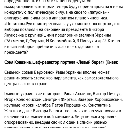
определенность из-за массы новых депутатов-
мажоритарщиков, которые теперь будут ориентироваться не на
конкретную политическую силу, а на своего «патрона» -
олигарха или сильного в аппаратном плане чиновника.
«Политком.Ру» поинтересовался у украинских экспертов , как
выборы повлияли на отношения президента Виктора
Януковича с крупнейшими предпринимателями Украины
(Р.Ахметов, Д.Фирташ, И.Коломойский, В.Пинчук и др.)? Кто по
итогам выборов приблизился, а кто – отдалился от
президента?
Соня Кошкина, шеф-редактор портала «Левый берег» (Киев):
Седьмой созыв Верховной Рады Украины вполне может
реанимировать статус-кво парламента, как самостоятельного
центра власти в стране.
Главные украинские олигархи - Ринат Ахметов, Виктор Пичнук,
Игорь Коломойский, Дмитрий Фирташ, Валерий Хорошковский,
крупные игроки калибра Петра Порошенко, Константина
Жеваго и даже Виктора Балоги - весьма активно участвовали в
нынешней парламентской кампании. Лица первого уровня -
опосредованно, внедряя своих людей в списки разных